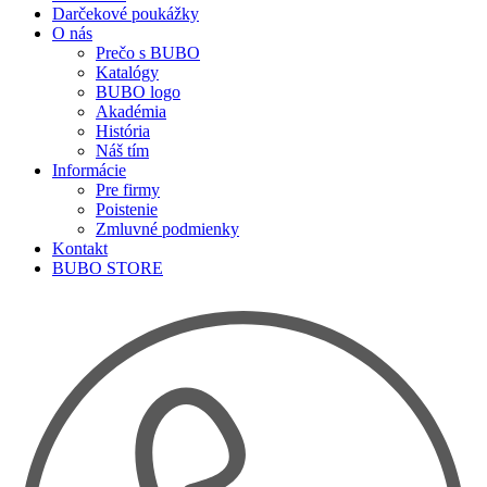
Darčekové poukážky
O nás
Prečo s BUBO
Katalógy
BUBO logo
Akadémia
História
Náš tím
Informácie
Pre firmy
Poistenie
Zmluvné podmienky
Kontakt
BUBO STORE