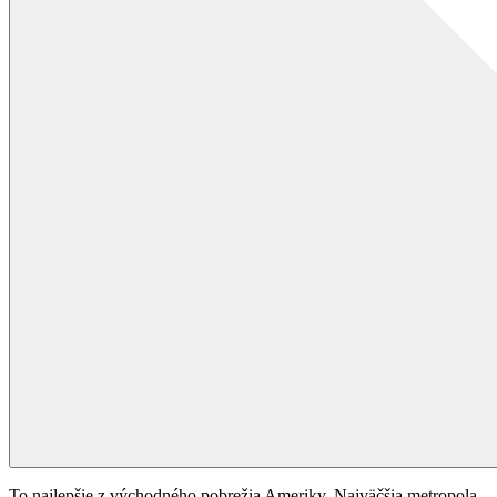
To najlepšie z východného pobrežia Ameriky. Najväčšia metropola