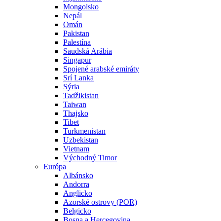
Mongolsko
Nepál
Omán
Pakistan
Palestína
Saudská Arábia
Singapur
Spojené arabské emiráty
Srí Lanka
Sýria
Tadžikistan
Taiwan
Thajsko
Tibet
Turkmenistan
Uzbekistan
Vietnam
Východný Timor
Európa
Albánsko
Andorra
Anglicko
Azorské ostrovy (POR)
Belgicko
Bosna a Hercegovina