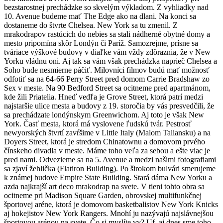
bezstarostnej prechádzke so skvelým výkladom. Z vyhliadky nad
10. Avenue budeme mať The Edge ako na dlani. Na konci sa
dostaneme do štvrte Chelsea. New York sa tu zmenil. Z
mrakodrapov rastúcich do nebies sa stali nádherné obytné domy a
mesto pripomína skôr Londýn či Paríž. Samozrejme, prísne sa
tváriace výškové budovy v diaľke vám vždy zdôraznia, že v New
Yorku vládnu oni. Aj tak sa vám však prechádzka naprieč Chelsea a
Soho bude nesmierne páčiť. Milovníci filmov budú mať možnosť
odfotiť sa na 64-66 Perry Street pred domom Carrie Bradshaw zo
Sex v meste. Na 90 Bedford Street sa ocitneme pred apartmánom,
kde žili Priatelia. Hneď vedľa je Grove Street, ktorá patrí medzi
najstaršie ulice mesta a budovy z 19. storočia by vás presvedčili, že
sa prechádzate londýnskym Greenwichom. Aj toto je však New
York. Časť mesta, ktorá má vyslovene ľudskú tvár. Pestrosť
newyorských štvrtí zavŕšime v Little Italy (Malom Taliansku) a na
Doyers Street, ktorá je stredom Chinatownu a domovom prvého
čínskeho divadla v meste. Máme toho veľa za sebou a ešte viac je
pred nami. Odvezieme sa na 5. Avenue a medzi našimi fotografiami
sa zjaví žehlička (Flatiron Building). Po širokom bulvári smerujeme
k známej budove Empire State Building. Stará dáma New Yorku a
azda najkrajší art deco mrakodrap na svete. V tieni tohto obra sa
ocitneme pri Madison Square Garden, obrovskej multifunkčnej
športovej aréne, ktorá je domovom basketbalistov New York Knicks
aj hokejistov New York Rangers. Mnohí ju nazývajú najslávnejšou
športovou arénou na svete. Čo si myslíte vy? Uf, aj dnes sme toho