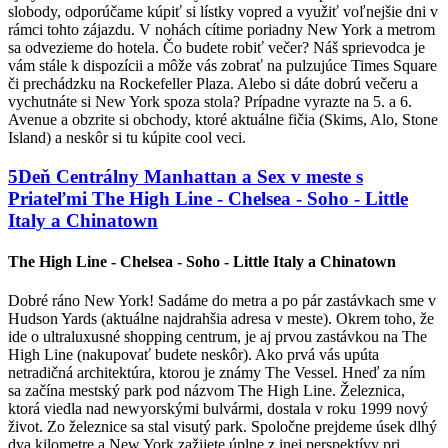
slobody, odporúčame kúpiť si lístky vopred a využiť voľnejšie dni v
rámci tohto zájazdu. V nohách cítime poriadny New York a metrom
sa odvezieme do hotela. Čo budete robiť večer? Náš sprievodca je
vám stále k dispozícii a môže vás zobrať na pulzujúce Times Square
či prechádzku na Rockefeller Plaza. Alebo si dáte dobrú večeru a
vychutnáte si New York spoza stola? Prípadne vyrazte na 5. a 6.
Avenue a obzrite si obchody, ktoré aktuálne fičia (Skims, Alo, Stone
Island) a neskôr si tu kúpite cool veci.
5
Deň
Centrálny Manhattan a Sex v meste s
Priateľmi
The High Line - Chelsea - Soho - Little
Italy a Chinatown
The High Line - Chelsea - Soho - Little Italy a Chinatown
Dobré ráno New York! Sadáme do metra a po pár zastávkach sme v
Hudson Yards (aktuálne najdrahšia adresa v meste). Okrem toho, že
ide o ultraluxusné shopping centrum, je aj prvou zastávkou na The
High Line (nakupovať budete neskôr). Ako prvá vás upúta
netradičná architektúra, ktorou je známy The Vessel. Hneď za ním
sa začína mestský park pod názvom The High Line. Železnica,
ktorá viedla nad newyorskými bulvármi, dostala v roku 1999 nový
život. Zo železnice sa stal visutý park. Spoločne prejdeme úsek dlhý
dva kilometre a New York zažijete úplne z inej perspektívy pri