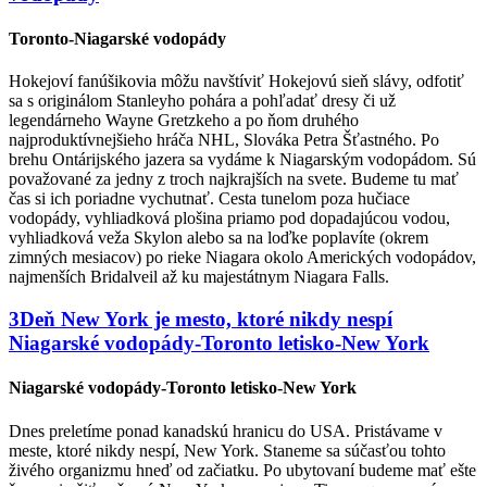
Toronto-Niagarské vodopády
Hokejoví fanúšikovia môžu navštíviť Hokejovú sieň slávy, odfotiť
sa s originálom Stanleyho pohára a pohľadať dresy či už
legendárneho Wayne Gretzkeho a po ňom druhého
najproduktívnejšieho hráča NHL, Slováka Petra Šťastného. Po
brehu Ontárijského jazera sa vydáme k Niagarským vodopádom. Sú
považované za jedny z troch najkrajších na svete. Budeme tu mať
čas si ich poriadne vychutnať. Cesta tunelom poza hučiace
vodopády, vyhliadková plošina priamo pod dopadajúcou vodou,
vyhliadková veža Skylon alebo sa na loďke poplavíte (okrem
zimných mesiacov) po rieke Niagara okolo Amerických vodopádov,
najmenších Bridalveil až ku majestátnym Niagara Falls.
3
Deň
New York je mesto, ktoré nikdy nespí
Niagarské vodopády-Toronto letisko-New York
Niagarské vodopády-Toronto letisko-New York
Dnes preletíme ponad kanadskú hranicu do USA. Pristávame v
meste, ktoré nikdy nespí, New York. Staneme sa súčasťou tohto
živého organizmu hneď od začiatku. Po ubytovaní budeme mať ešte