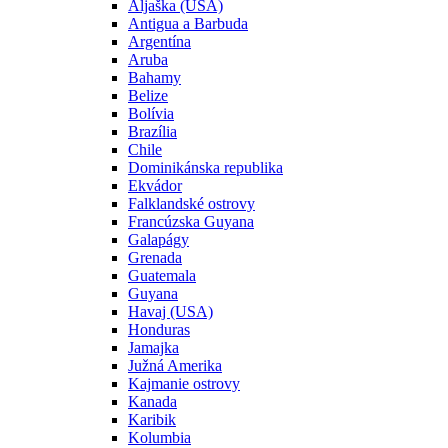
Aljaška (USA)
Antigua a Barbuda
Argentína
Aruba
Bahamy
Belize
Bolívia
Brazília
Chile
Dominikánska republika
Ekvádor
Falklandské ostrovy
Francúzska Guyana
Galapágy
Grenada
Guatemala
Guyana
Havaj (USA)
Honduras
Jamajka
Južná Amerika
Kajmanie ostrovy
Kanada
Karibik
Kolumbia