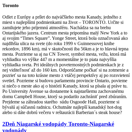
Toronto
Odlet z Európy a prílet do najväčšieho mesta Kanady, jedného z
miest s najlepšími podmienkami na život – TORONTO. Určite si
zamilujete jeho príjemnú atmosféru. Nachádza sa na brehu
Ontarijského jazera. Centrum mesta pripomína malý New York a to
aj svojim “Times Square”. Yonge Street, ktorá bola označovaná ako
najdlhšia ulica na svete (do roku 1999 v Guinnessovej knihe
rekordov, 1896 km), má v skutočnosti iba 56km a je to hlavná tepna
mesta. Pozrieme sa aj na CN Tower, symbol mesta, vežu, ktorá má
vyhliadku vo výške 447 m a momentálne je to piata najvyššia
vyhliadka sveta. Pri ideálnych poveternostných podmienkach je z
nej viditeľnosť až do 160 km. Odporúčame počkať si na zotmenie a
pozrieť sa na toto krásne mesto z vtáčej perspektívy aj po rozsvietení
svetiel. Pozrieme si budovu parlamentu provincie Ontario, povieme
si niečo o meste ako aj o histórii Kanady, ktorá sa písala aj práve tu.
Po University Avenue sa dostaneme k najstaršiemu zachovanému
domu Campbell House, ktorý sa podarilo zachrániť pred zbúraním.
Prejdeme sa záhradou starého súdu Osgoode Hall, pozrieme si
bývalú aj súčasnú radnicu. Ochutnáte najlepší kanadský hot-dog
alebo si dáte
dobrú večeru v reštaurácii Barberian´s steak house?
2
Deň
Niagarské vodopády
Toronto-Niagarské
vodopády