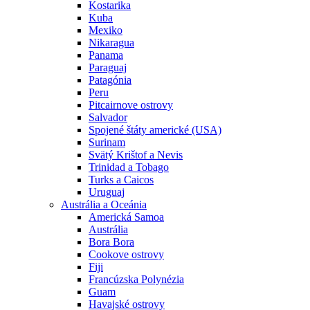
Kostarika
Kuba
Mexiko
Nikaragua
Panama
Paraguaj
Patagónia
Peru
Pitcairnove ostrovy
Salvador
Spojené štáty americké (USA)
Surinam
Svätý Krištof a Nevis
Trinidad a Tobago
Turks a Caicos
Uruguaj
Austrália a Oceánia
Americká Samoa
Austrália
Bora Bora
Cookove ostrovy
Fiji
Francúzska Polynézia
Guam
Havajské ostrovy