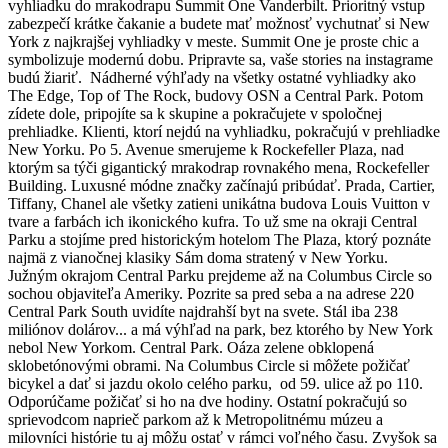
vyhliadku do mrakodrapu Summit One Vanderbilt. Prioritný vstup
zabezpečí krátke čakanie a budete mať možnosť vychutnať si New
York z najkrajšej vyhliadky v meste. Summit One je proste chic a
symbolizuje modernú dobu. Pripravte sa, vaše stories na instagrame
budú žiariť. Nádherné výhľady na všetky ostatné vyhliadky ako
The Edge, Top of The Rock, budovy OSN a Central Park. Potom
zídete dole, pripojíte sa k skupine a pokračujete v spoločnej
prehliadke. Klienti, ktorí nejdú na vyhliadku, pokračujú v prehliadke
New Yorku. Po 5. Avenue smerujeme k Rockefeller Plaza, nad
ktorým sa týči gigantický mrakodrap rovnakého mena, Rockefeller
Building. Luxusné módne značky začínajú pribúdať. Prada, Cartier,
Tiffany, Chanel ale všetky zatieni unikátna budova Louis Vuitton v
tvare a farbách ich ikonického kufra. To už sme na okraji Central
Parku a stojíme pred historickým hotelom The Plaza, ktorý poznáte
najmä z vianočnej klasiky Sám doma stratený v New Yorku.
Južným okrajom Central Parku prejdeme až na Columbus Circle so
sochou objaviteľa Ameriky. Pozrite sa pred seba a na adrese 220
Central Park South uvidíte najdrahší byt na svete. Stál iba 238
miliónov dolárov... a má výhľad na park, bez ktorého by New York
nebol New Yorkom. Central Park. Oáza zelene obklopená
sklobetónovými obrami. Na Columbus Circle si môžete požičať
bicykel a dať si jazdu okolo celého parku, od 59. ulice až po 110.
Odporúčame požičať si ho na dve hodiny. Ostatní pokračujú so
sprievodcom naprieč parkom až k Metropolitnému múzeu a
milovníci histórie tu aj môžu ostať v rámci voľného času. Zvyšok sa