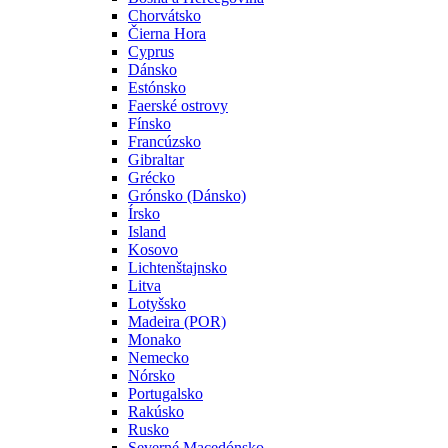
Chorvátsko
Čierna Hora
Cyprus
Dánsko
Estónsko
Faerské ostrovy
Fínsko
Francúzsko
Gibraltar
Grécko
Grónsko (Dánsko)
Írsko
Island
Kosovo
Lichtenštajnsko
Litva
Lotyšsko
Madeira (POR)
Monako
Nemecko
Nórsko
Portugalsko
Rakúsko
Rusko
Severné Macedónsko