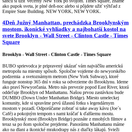
šancu si užiť večerný New York po svojom. Times square, známe
ako pupok sveta, je plné deň-noc alebo si pôjdete užiť výhľad z
Empire State Building. NEW YORK, NEW YORK.
4
Deň
Južný Manhattan, prechádzka Brooklynským
mostom, ikonické vyhliadky a najbohatší kostol na
svete
Brooklyn - Wall Street - Clinton Castle - Times
Square
Brooklyn - Wall Street - Clinton Castle - Times Square
BUBO sprievodca je pripravený ukázať vám najväčšiu americkú
metropolu na miestny spôsob. Spoločne vojdeme do newyorského
podzemia a svetoznámym metrom (New York Subway), ktoré
funguje nonstop 365 dní v roku sa odvezieme do Brooklynu. Ideme
ako praví Newyorčania. Metro nás prevezie popod East River, ktorá
oddeľuje Brooklyn od Manhattanu. Našou prvou zastávkou bude
DUMBO (Down Under Manhattan Bridge). Miesto umeleckej
komunity, kde si spravíme prvú úžasnú fotku s legendárnym
mostom v pozadí. Odporúčame zobrať si take away kávu (Joe´s
Café) a pokojným tempom s nami kráčať k ďalšiemu mostu.
Brooklynský most (Brooklyn Bridge) poznáte z mnohých filmov a
teraz sa po ňom spoločne prejdeme. Panorámu Manhattanu máme
ako na dlani a ikonické mrakodrapy nás z diaľky lákajú. Svieži