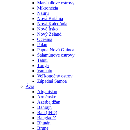
Marshallove ostrovy
Mikronézia
Nauru
Nová Británia
Nová Kaledónia
Nové Írsko
Nový Zéland
Oceánia
Palau
Papua Nová Guinea
Šalamúnove ostrovy
Tahiti
Tonga
Vanuatu
Veľkonočný ostrov
Západná Samoa
Ázia
Afganistan
Arménsko
Azerbajdžan
Bahrajn
Bali (IND)
Bangladéš
Bhután
Brunej