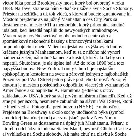
vietor fúka ponad Brooklynský most, ktorý bol otvorený v roku
1883. Na ľavej strane sa nám v diaľke ukáže slávna Socha Slobody.
Priestor na selfíčka a tik tok videá, s ktorými budete garantovane in.
Mostom prejdeme až na južný Manhattan a cez City Park sa
dostaneme na miesto 9/11 a memoriálu, ktorý pripomína smutné
udalosti, keď lietadlá napálili do newyorských mrakodrapov.
Mrakodrapy nového svetového obchodného centra ako aj
spomienkové nekonečné bazény s bronzovými tabuľkami
pripomínajúcimi obete. V tieni majestátnych výškových budov
kráčame južným Manhattanom, keď tu sa z ničoho nič vynorí
nádherná zeleň, náhrobné kamene a kostol, ktorý ako keby sem
nepatril. Skutočnosť je ale úplne iná. Až do roku 1890 bola toto
najvyššia budova New Yorku. Trinity Church je najstarším
episkopálnym kostolom na svete a zároveň jedným z najbohatších.
Pozemky pod Wall Street patria práve pod jeho farnosť. Pokojný
cintorín je miestom posledného odpočinku viacerých významných
Američanov ako napríklad A. Hamiltona (jedného z otcov
zakladateľov USA, ktorý sa stal prvým ministrom financií). Keď už
sme pri peniazoch, nesmieme zabudnúť na slávnu Wall Street, ktorá
je hneď vedľa. Fotografia pred burzou (NYSE) je nutnosťou.
Prejdeme na Broadway a okolo sochy útočiaceho býka (symbol
americkej finančnej moci) a cez najstarší park v New Yorku
Bowling Green sa dostaneme na úplný juh Manhattanu. Prístav, z
ktorého odchádzajú lode na Staten Island, pevnosť Clinton Castle a
aj vyhliadka na Sochu slobody. Ak máte chuť na plavbu k Soche