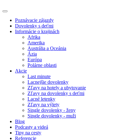
Poznávacie zájazdy
Dovolenky s deťmi
Informácie o krajinách
Afrika
Amerika
Austrália a Oceánia
Ázia
Európa
Polárne oblasti
Akcie
Last minute
Lacnejšie dovolenky
Zľavy na hotely a ubytovanie
Zľavy na dovolenky s deťmi
Lacné letenky
Zľavy na výlety
Single dovolenky - ženy
Single dovolenky - muži
Blog
Podcasty a videá
Tipy na cesty
Referencie