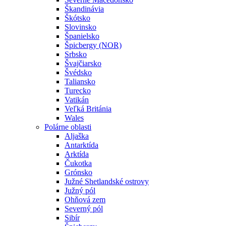
Škandinávia
Škótsko
Slovinsko
Španielsko
Špicbergy (NOR)
Srbsko
Švajčiarsko
Švédsko
Taliansko
Turecko
Vatikán
Veľká Británia
Wales
Polárne oblasti
Aljaška
Antarktída
Arktída
Čukotka
Grónsko
Južné Shetlandské ostrovy
Južný pól
Ohňová zem
Severný pól
Sibír