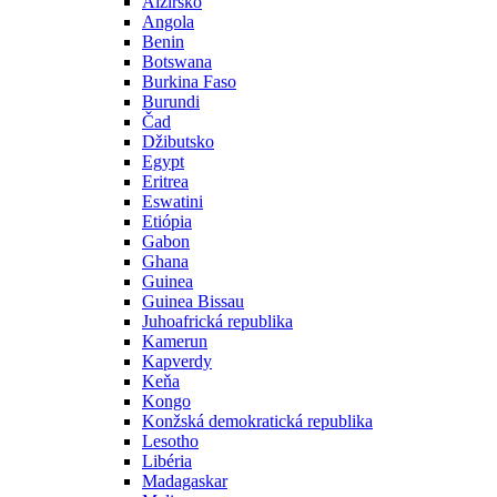
Alžírsko
Angola
Benin
Botswana
Burkina Faso
Burundi
Čad
Džibutsko
Egypt
Eritrea
Eswatini
Etiópia
Gabon
Ghana
Guinea
Guinea Bissau
Juhoafrická republika
Kamerun
Kapverdy
Keňa
Kongo
Konžská demokratická republika
Lesotho
Libéria
Madagaskar