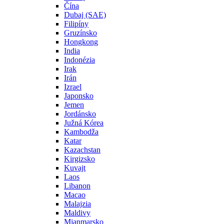
Čína
Dubaj (SAE)
Filipíny
Gruzínsko
Hongkong
India
Indonézia
Irak
Irán
Izrael
Japonsko
Jemen
Jordánsko
Južná Kórea
Kambodža
Katar
Kazachstan
Kirgizsko
Kuvajt
Laos
Libanon
Macao
Malajzia
Maldivy
Mjanmarsko