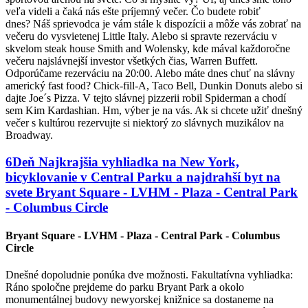
veľa videli a čaká nás ešte príjemný večer. Čo budete robiť
dnes? Náš sprievodca je vám stále k dispozícii a môže vás zobrať na
večeru do vysvietenej Little Italy. Alebo si spravte rezerváciu v
skvelom steak house Smith and Wolensky, kde mával každoročne
večeru najslávnejší investor všetkých čias, Warren Buffett.
Odporúčame rezerváciu na 20:00. Alebo máte dnes chuť na slávny
americký fast food? Chick-fill-A, Taco Bell, Dunkin Donuts alebo si
dajte Joe´s Pizza. V tejto slávnej pizzerii robil Spiderman a chodí
sem Kim Kardashian. Hm, výber je na vás. Ak si chcete užiť dnešný
večer s kultúrou rezervujte si niektorý zo slávnych muzikálov na
Broadway.
6
Deň
Najkrajšia vyhliadka na New York,
bicyklovanie v Central Parku a najdrahší byt na
svete
Bryant Square - LVHM - Plaza - Central Park
- Columbus Circle
Bryant Square - LVHM - Plaza - Central Park - Columbus
Circle
Dnešné dopoludnie ponúka dve možnosti. Fakultatívna vyhliadka:
Ráno spoločne prejdeme do parku Bryant Park a okolo
monumentálnej budovy newyorskej knižnice sa dostaneme na