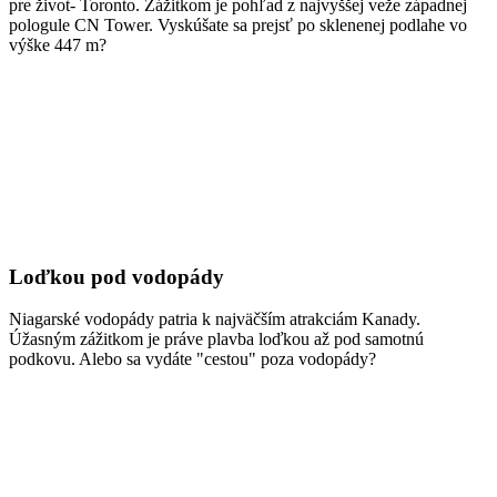
pre život- Toronto. Zážitkom je pohľad z najvyššej veže západnej
pologule CN Tower. Vyskúšate sa prejsť po sklenenej podlahe vo
výške 447 m?
Loďkou pod vodopády
Niagarské vodopády patria k najväčším atrakciám Kanady.
Úžasným zážitkom je práve plavba loďkou až pod samotnú
podkovu. Alebo sa vydáte "cestou" poza vodopády?