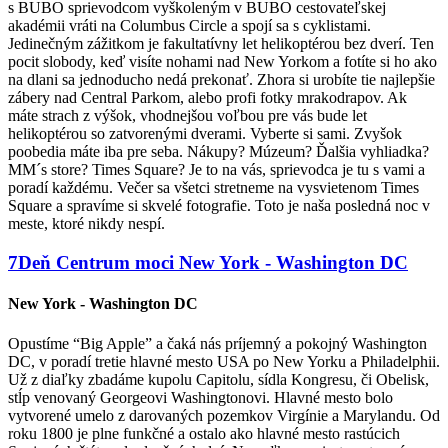
s BUBO sprievodcom vyškoleným v BUBO cestovateľskej
akadémii vráti na Columbus Circle a spojí sa s cyklistami.
Jedinečným zážitkom je fakultatívny let helikoptérou bez dverí. Ten
pocit slobody, keď visíte nohami nad New Yorkom a fotíte si ho ako
na dlani sa jednoducho nedá prekonať. Zhora si urobíte tie najlepšie
zábery nad Central Parkom, alebo profi fotky mrakodrapov. Ak
máte strach z výšok, vhodnejšou voľbou pre vás bude let
helikoptérou so zatvorenými dverami. Vyberte si sami. Zvyšok
poobedia máte iba pre seba. Nákupy? Múzeum? Ďalšia vyhliadka?
MM´s store? Times Square? Je to na vás, sprievodca je tu s vami a
poradí každému. Večer sa všetci stretneme na vysvietenom Times
Square a spravíme si skvelé fotografie. Toto je naša posledná noc v
meste, ktoré nikdy nespí.
7
Deň
Centrum moci
New York - Washington DC
New York - Washington DC
Opustíme “Big Apple” a čaká nás príjemný a pokojný Washington
DC, v poradí tretie hlavné mesto USA po New Yorku a Philadelphii.
Už z diaľky zbadáme kupolu Capitolu, sídla Kongresu, či Obelisk,
stĺp venovaný Georgeovi Washingtonovi. Hlavné mesto bolo
vytvorené umelo z darovaných pozemkov Virgínie a Marylandu. Od
roku 1800 je plne funkčné a ostalo ako hlavné mesto rastúcich