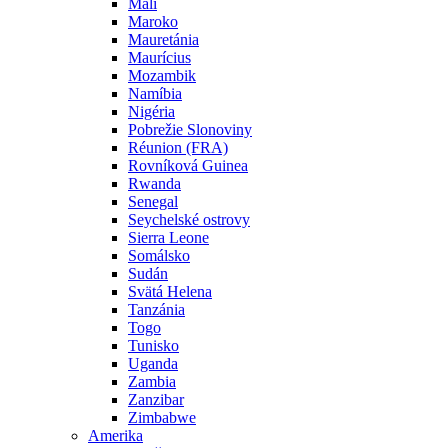
Mali
Maroko
Mauretánia
Maurícius
Mozambik
Namíbia
Nigéria
Pobrežie Slonoviny
Réunion (FRA)
Rovníková Guinea
Rwanda
Senegal
Seychelské ostrovy
Sierra Leone
Somálsko
Sudán
Svätá Helena
Tanzánia
Togo
Tunisko
Uganda
Zambia
Zanzibar
Zimbabwe
Amerika