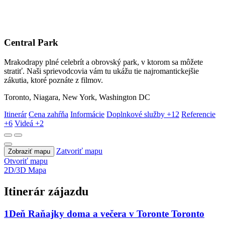
Central Park
Mrakodrapy plné celebrít a obrovský park, v ktorom sa môžete
stratiť. Naši sprievodcovia vám tu ukážu tie najromantickejšie
zákutia, ktoré poznáte z filmov.
Toronto, Niagara, New York, Washington DC
Itinerár
Cena zahŕňa
Informácie
Doplnkové služby
+12
Referencie
+6
Videá
+2
Zatvoriť mapu
Zobraziť mapu
Otvoriť mapu
2D/3D Mapa
Itinerár zájazdu
1
Deň
Raňajky doma a večera v Toronte
Toronto