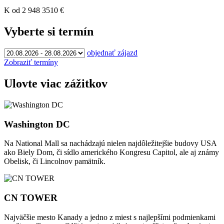
K
od 2 948
3510
€
Vyberte si termín
objednať zájazd
Zobraziť termíny
Ulovte viac zážitkov
Washington DC
Na National Mall sa nachádzajú nielen najdôležitejšie budovy USA
ako Biely Dom, či sídlo amerického Kongresu Capitol, ale aj známy
Obelisk, či Lincolnov pamätník.
CN TOWER
Najväčšie mesto Kanady a jedno z miest s najlepšími podmienkami