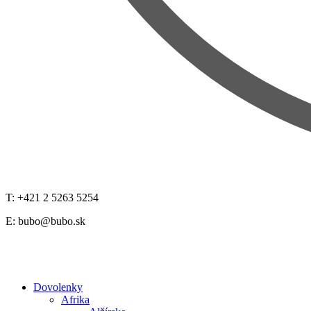
T: +421 2 5263 5254
E:
bubo@bubo.sk
Dovolenky
Afrika