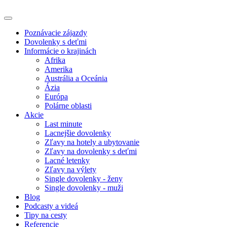
Poznávacie zájazdy
Dovolenky s deťmi
Informácie o krajinách
Afrika
Amerika
Austrália a Oceánia
Ázia
Európa
Polárne oblasti
Akcie
Last minute
Lacnejšie dovolenky
Zľavy na hotely a ubytovanie
Zľavy na dovolenky s deťmi
Lacné letenky
Zľavy na výlety
Single dovolenky - ženy
Single dovolenky - muži
Blog
Podcasty a videá
Tipy na cesty
Referencie