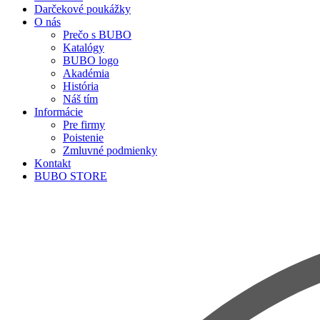
Darčekové poukážky
O nás
Prečo s BUBO
Katalógy
BUBO logo
Akadémia
História
Náš tím
Informácie
Pre firmy
Poistenie
Zmluvné podmienky
Kontakt
BUBO STORE