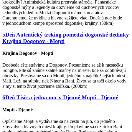
krokodíly? Animistická kultúra pretrvala stáročia. Fantastické
dogonské mýty a legendy sa dozvieme od duchovných vodcov
jednotlivých dedín. Medzi Dogonmi máme kamarátov.
Garantujeme, že uvidíte a hlavne zažijete viac. Dnešná noc bude
v jednoduchom kempe uprostred dogonskej krajiny. (50km)
5
Deň
Autentický treking pomedzi dogonské dedinky
Krajina Dogonov - Mopti
Krajina Dogonov - Mopti
Doobeda ešte strávime u Dogonov. Presunieme sa až k mestečku
Songho, kde sú známe skalné maľby na mieste, kde sa odohrávajú
obriezky. Presúvame sa do Mopti, jedného z najdôležitejších miest
Mali. Leží na sútoku riek Niger a Bani. Život sa tu točí okolo vody
a my si tento život pozrieme zblízka. (200km)
6
Deň
Tisíc a jedna noc v Djenné
Mopti - Djenné
Mopti - Djenné
Opúšťame Mopti a vydávame sa na cestu na juh, do jedného
z bývalých hlavných miest krajiny. Preplavíme sa cez rieku Bani
spolu s miestnymi rybármi kmeňa Bozo. Budete sa cítiť ako v