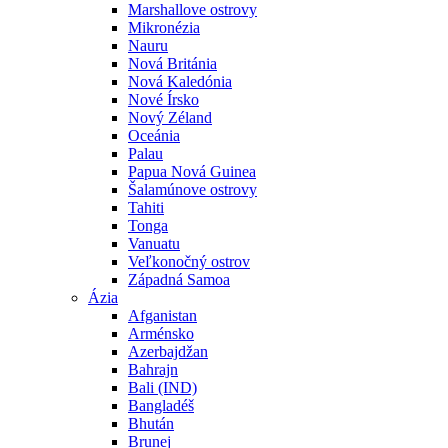
Marshallove ostrovy
Mikronézia
Nauru
Nová Británia
Nová Kaledónia
Nové Írsko
Nový Zéland
Oceánia
Palau
Papua Nová Guinea
Šalamúnove ostrovy
Tahiti
Tonga
Vanuatu
Veľkonočný ostrov
Západná Samoa
Ázia
Afganistan
Arménsko
Azerbajdžan
Bahrajn
Bali (IND)
Bangladéš
Bhután
Brunej