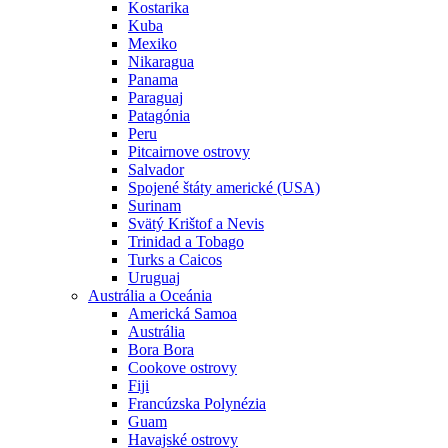
Kostarika
Kuba
Mexiko
Nikaragua
Panama
Paraguaj
Patagónia
Peru
Pitcairnove ostrovy
Salvador
Spojené štáty americké (USA)
Surinam
Svätý Krištof a Nevis
Trinidad a Tobago
Turks a Caicos
Uruguaj
Austrália a Oceánia
Americká Samoa
Austrália
Bora Bora
Cookove ostrovy
Fiji
Francúzska Polynézia
Guam
Havajské ostrovy