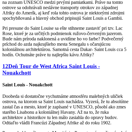
na zoznam UNESCO medzi prvými pamiatkami. Práve na tomto
ostrove sa odohrávali neslávne transporty otrokov zo západnej
Afriky do Amerík, aj keď rola tohto ostrova je niektorými zdrojmi
spochybňovaná a hlavný obchod pripisujú Saint Louis a Gambii.
Pri presune do Saint Louise sa ešte stihneme zastaviť pri tzv. Lac
Rose, ktoré je za určitých podmienok ružovo-červeným jazerom.
Bude nám príroda naklonená a uvidíme ho vo farbe? Podvečerný
príchod do azda najkrajšieho mesta Senegalu s očarujúcou
koloniálnou architektúrou. Samotná cesta Dakar- Saint Louis cca 5
hodín. Ochutnáte práve tu najlepšiu kávu Afriky?
12
Deň
Tour de West Africa
Saint Louis -
Nouakchott
Saint Louis - Nouakchott
Doobeda si dostatočne vychutnáme atmosféru malebných uličiek
ostrova, na ktorom sa Saint Louis nachádza. Vyzerá, že tu absolútne
zastal čas a mesto, ktoré je zapísané v UNESCO, pôsobí ako zmes
starého Lisabonu a koloniálnej Havany. Až na to, že ruka
architektov a historikov tu len málo zasiahla do opravy budov.
Odtiaľto vládli Francúzi Západnej Afrike až do roku 1902.