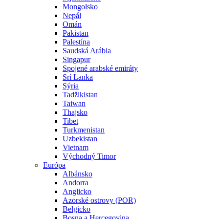
Mongolsko
Nepál
Omán
Pakistan
Palestína
Saudská Arábia
Singapur
Spojené arabské emiráty
Srí Lanka
Sýria
Tadžikistan
Taiwan
Thajsko
Tibet
Turkmenistan
Uzbekistan
Vietnam
Východný Timor
Európa
Albánsko
Andorra
Anglicko
Azorské ostrovy (POR)
Belgicko
Bosna a Hercegovina