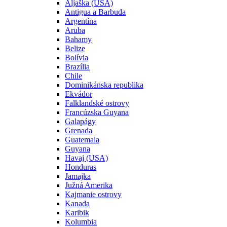
Aljaška (USA)
Antigua a Barbuda
Argentína
Aruba
Bahamy
Belize
Bolívia
Brazília
Chile
Dominikánska republika
Ekvádor
Falklandské ostrovy
Francúzska Guyana
Galapágy
Grenada
Guatemala
Guyana
Havaj (USA)
Honduras
Jamajka
Južná Amerika
Kajmanie ostrovy
Kanada
Karibik
Kolumbia