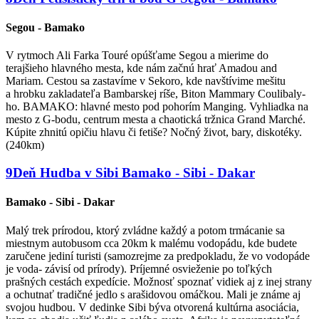
Segou - Bamako
V rytmoch Ali Farka Touré opúšťame Segou a mierime do
terajšieho hlavného mesta, kde nám začnú hrať Amadou and
Mariam. Cestou sa zastavíme v Sekoro, kde navštívime mešitu
a hrobku zakladateľa Bambarskej ríše, Biton Mammary Coulibaly-
ho. BAMAKO: hlavné mesto pod pohorím Manging. Vyhliadka na
mesto z G-bodu, centrum mesta a chaotická tržnica Grand Marché.
Kúpite zhnitú opičiu hlavu či fetiše? Nočný život, bary, diskotéky.
(240km)
9
Deň
Hudba v Sibi
Bamako - Sibi - Dakar
Bamako - Sibi - Dakar
Malý trek prírodou, ktorý zvládne každý a potom trmácanie sa
miestnym autobusom cca 20km k malému vodopádu, kde budete
zaručene jediní turisti (samozrejme za predpokladu, že vo vodopáde
je voda- závisí od prírody). Príjemné osvieženie po toľkých
prašných cestách expedície. Možnosť spoznať vidiek aj z inej strany
a ochutnať tradičné jedlo s arašidovou omáčkou. Mali je známe aj
svojou hudbou. V dedinke Sibi býva otvorená kultúrna asociácia,