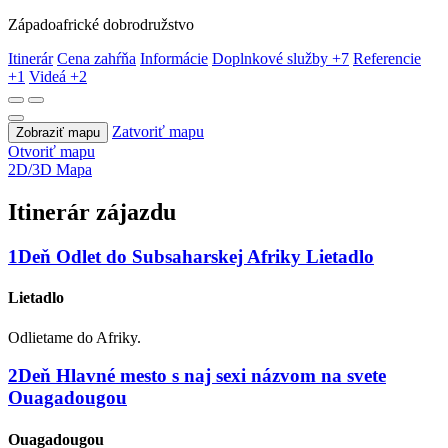
Západoafrické dobrodružstvo
Itinerár
Cena zahŕňa
Informácie
Doplnkové služby
+7
Referencie
+1
Videá
+2
Zatvoriť mapu
Zobraziť mapu
Otvoriť mapu
2D/3D Mapa
Itinerár zájazdu
1
Deň
Odlet do Subsaharskej Afriky
Lietadlo
Lietadlo
Odlietame do Afriky.
2
Deň
Hlavné mesto s naj sexi názvom na svete
Ouagadougou
Ouagadougou