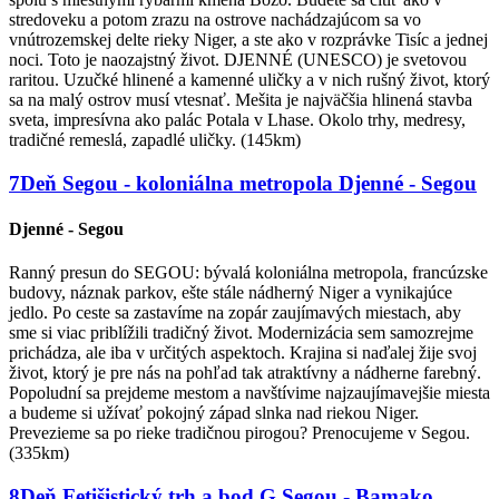
stredoveku a potom zrazu na ostrove nachádzajúcom sa vo
vnútrozemskej delte rieky Niger, a ste ako v rozprávke Tisíc a jednej
noci. Toto je naozajstný život. DJENNÉ (UNESCO) je svetovou
raritou. Uzučké hlinené a kamenné uličky a v nich rušný život, ktorý
sa na malý ostrov musí vtesnať. Mešita je najväčšia hlinená stavba
sveta, impresívna ako palác Potala v Lhase. Okolo trhy, medresy,
tradičné remeslá, zapadlé uličky. (145km)
7
Deň
Segou - koloniálna metropola
Djenné - Segou
Djenné - Segou
Ranný presun do SEGOU: bývalá koloniálna metropola, francúzske
budovy, náznak parkov, ešte stále nádherný Niger a vynikajúce
jedlo. Po ceste sa zastavíme na zopár zaujímavých miestach, aby
sme si viac priblížili tradičný život. Modernizácia sem samozrejme
prichádza, ale iba v určitých aspektoch. Krajina si naďalej žije svoj
život, ktorý je pre nás na pohľad tak atraktívny a nádherne farebný.
Popoludní sa prejdeme mestom a navštívime najzaujímavejšie miesta
a budeme si užívať pokojný západ slnka nad riekou Niger.
Prevezieme sa po rieke tradičnou pirogou? Prenocujeme v Segou.
(335km)
8
Deň
Fetišistický trh a bod G
Segou - Bamako