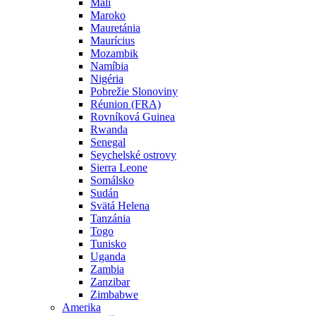
Mali
Maroko
Mauretánia
Maurícius
Mozambik
Namíbia
Nigéria
Pobrežie Slonoviny
Réunion (FRA)
Rovníková Guinea
Rwanda
Senegal
Seychelské ostrovy
Sierra Leone
Somálsko
Sudán
Svätá Helena
Tanzánia
Togo
Tunisko
Uganda
Zambia
Zanzibar
Zimbabwe
Amerika