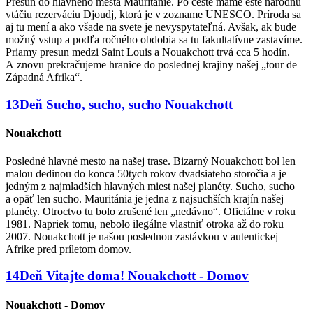
Presun do hlavného mesta Mauritánie. Po ceste máme ešte národnú
vtáčiu rezerváciu Djoudj, ktorá je v zozname UNESCO. Príroda sa
aj tu mení a ako všade na svete je nevyspytateľná. Avšak, ak bude
možný vstup a podľa ročného obdobia sa tu fakultatívne zastavíme.
Priamy presun medzi Saint Louis a Nouakchott trvá cca 5 hodín.
A znovu prekračujeme hranice do poslednej krajiny našej „tour de
Západná Afrika“.
13
Deň
Sucho, sucho, sucho
Nouakchott
Nouakchott
Posledné hlavné mesto na našej trase. Bizarný Nouakchott bol len
malou dedinou do konca 50tych rokov dvadsiateho storočia a je
jedným z najmladších hlavných miest našej planéty. Sucho, sucho
a opäť len sucho. Mauritánia je jedna z najsuchších krajín našej
planéty. Otroctvo tu bolo zrušené len „nedávno“. Oficiálne v roku
1981. Napriek tomu, nebolo ilegálne vlastniť otroka až do roku
2007. Nouakchott je našou poslednou zastávkou v autentickej
Afrike pred príletom domov.
14
Deň
Vitajte doma!
Nouakchott - Domov
Nouakchott - Domov