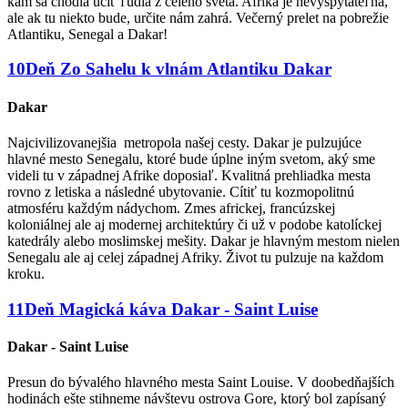
kam sa chodia učiť ľudia z celého sveta. Afrika je nevyspytateľná,
ale ak tu niekto bude, určite nám zahrá. Večerný prelet na pobrežie
Atlantiku, Senegal a Dakar!
10
Deň
Zo Sahelu k vlnám Atlantiku
Dakar
Dakar
Najcivilizovanejšia metropola našej cesty. Dakar je pulzujúce
hlavné mesto Senegalu, ktoré bude úplne iným svetom, aký sme
videli tu v západnej Afrike doposiaľ. Kvalitná prehliadka mesta
rovno z letiska a následné ubytovanie. Cítiť tu kozmopolitnú
atmosféru každým nádychom. Zmes africkej, francúzskej
koloniálnej ale aj modernej architektúry či už v podobe katolíckej
katedrály alebo moslimskej mešity. Dakar je hlavným mestom nielen
Senegalu ale aj celej západnej Afriky. Život tu pulzuje na každom
kroku.
11
Deň
Magická káva
Dakar - Saint Luise
Dakar - Saint Luise
Presun do bývalého hlavného mesta Saint Louise. V doobedňajších
hodinách ešte stihneme návštevu ostrova Gore, ktorý bol zapísaný