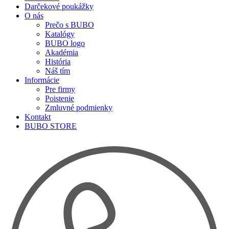
Darčekové poukážky
O nás
Prečo s BUBO
Katalógy
BUBO logo
Akadémia
História
Náš tím
Informácie
Pre firmy
Poistenie
Zmluvné podmienky
Kontakt
BUBO STORE