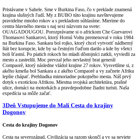
Pristávame v Sahele. Sme v Burkina Faso, čo v preklade znamená
krajina slušných ľudí. My z BUBO túto krajinu navštevujeme
pravidelne mnoho rokov a s prekladom súhlasíme. Mierime do
centra hlavného mesta s naj sexi názvom na svete:
OUAGADOUGOU. Porozprávame si o africkom Che Guevarovi
Thomasovi Sankarovi, ktorý Hornú Voltu premenoval v roku 1984
na Burkina Faso. Sankara bol rojko, ktorý chcel vytvoriť nádherný
štát bez korupcie, kde by sa čestným ľuďom darilo a kde by všetci
boli šťastní. Po piatich rokoch ho mladi dôstojníci zatkli, vyviedli za
mesto a zastrelili. Moc prevzal jeho nevlastný brat generál
Compaorè, ktorý následne vládol krajine 27 rokov. Vysvetlíme si, z
akého kmeňa bol Sankara a z akého Compaorè a vy začnete Afriku
lepšie chápať. Prehliadka mimoriadne pokojného mesta. Náš prvý
dotyk s exotickou Afrikou. Miestna svojská architektúra, prašné
ulice, domáci na motorkách a pravdepodobne žiadni turisti. Naša
expedícia sa môže začať.
3
Deň
Vstupujeme do Mali
Cesta do krajiny
Dogonov
Cesta do krajiny Dogonov
Cesta na severozápad. Civilizácia sa razom skončí a vy sa neviete