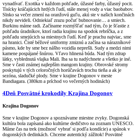
vynadívať. Exotika v každom pohľade, úžasné farby, úžasný pocit.
Tisícky kráčajúcich hrdých ľudí, stále menej vody a viac baobabov.
Slnko sa večer zmení na oranžovú guľu, akú ste v našich končinách
nikdy nevideli. Odniekiaľ zrazu počuť bubnovanie… a smiech.
Burkinu máme radi. Začíname rozmýšľať nad tým, čo je šťastie z
pohľadu úradníkov, ktorí radia krajinu na spodok rebríčka, a z
pohľadu smejúcich sa miestnych ľudí. Keď je prachu najviac, sme
na hranici. Čisté béžové uniformy zmiznú a začína sa nárazníkové
pásmo, kde by sme bez nášho vozidla neprešli. Sudy a medzi nimi
kamene pospájané šnúrou. Vľavo hlinená búda. Nad tým zdrap
látky, vyblednutá vlajka Mali. Iba sa tu nadýchnete a všetko je iné.
Sme v časti známej najlepším mangom krajiny. Obrovské stromy
poskytujú v tých celoročných horúčavách trochu tieňa a ak je
sezóna, sladučké plody. Sme v krajine Dogonov v meste
Bandiagara. (380km a príchod vo večerných hodinách)
4
Deň
Posvätné krokodíly
Krajina Dogonov
Krajina Dogonov
Sme v krajine Dogonov a spoznávame miestne zvyky. Dogonská
kultúra bola zapísaná ako kultúrne dedičstvo na zoznam UNESCO.
Máme čas na trek (možnosť vybrať si podľa kondície) a spánok v
dogonských dedinkách. Chceme autentický zážitok! Posvätné