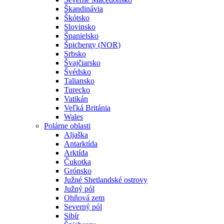
Škandinávia
Škótsko
Slovinsko
Španielsko
Špicbergy (NOR)
Srbsko
Švajčiarsko
Švédsko
Taliansko
Turecko
Vatikán
Veľká Británia
Wales
Polárne oblasti
Aljaška
Antarktída
Arktída
Čukotka
Grónsko
Južné Shetlandské ostrovy
Južný pól
Ohňová zem
Severný pól
Sibír