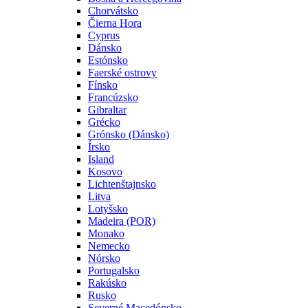
Chorvátsko
Čierna Hora
Cyprus
Dánsko
Estónsko
Faerské ostrovy
Fínsko
Francúzsko
Gibraltar
Grécko
Grónsko (Dánsko)
Írsko
Island
Kosovo
Lichtenštajnsko
Litva
Lotyšsko
Madeira (POR)
Monako
Nemecko
Nórsko
Portugalsko
Rakúsko
Rusko
Severné Macedónsko