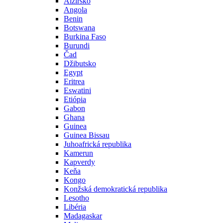
Alžírsko
Angola
Benin
Botswana
Burkina Faso
Burundi
Čad
Džibutsko
Egypt
Eritrea
Eswatini
Etiópia
Gabon
Ghana
Guinea
Guinea Bissau
Juhoafrická republika
Kamerun
Kapverdy
Keňa
Kongo
Konžská demokratická republika
Lesotho
Libéria
Madagaskar