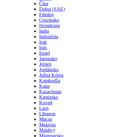
Čína
Dubaj (SAE)
Filipíny
Gruzínsko
Hongkong
India
Indonézia
Irak
Irán
Izrael
Japonsko
Jemen
Jordánsko
Južná Kórea
Kambodža
Katar
Kazachstan
Kirgizsko
Kuvajt
Laos
Libanon
Macao
Malajzia
Maldivy
Mjanmarsko