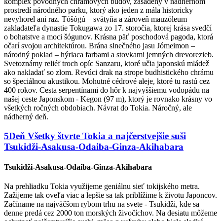
komplex pôvodných chrámových budov, zasadený v nádhernom
prostredí národného parku, ktorý ako jeden z mála historicky
nevyhorel ani raz. Tóšógú – svätyňa a zároveň mauzóleum
zakladateľa dynastie Tokugawa zo 17. storočia, ktorej krása svedčí
o bohatstve a moci šógunov. Krásna päť poschodová pagoda, ktorá
očarí svojou architektúrou. Brána slnečného jasu Jómeimon –
národný poklad – hýriaca farbami a stovkami jemných drevorezieb.
Svetoznámy reliéf troch opíc Sanzaru, ktoré učia japonskú mládež
ako nakladať so zlom. Revúci drak na strope budhistického chrámu
so špeciálnou akustikou. Mohutné cédrové aleje, ktoré tu rastú cez
400 rokov. Cesta serpentínami do hôr k najvyššiemu vodopádu na
našej ceste Japonskom - Kegon (97 m), ktorý je rovnako krásny vo
všetkých ročných obdobiach. Návrat do Tokia. Náročný, ale
nádherný deň.
5
Deň
Všetky štvrte Tokia a najčerstvejšie suši
Tsukidži-Asakusa-Odaiba-Ginza-Akihabara
Tsukidži-Asakusa-Odaiba-Ginza-Akihabara
Na prehliadku Tokia využijeme geniálnu sieť tokijského metra.
Zažijeme tak oveľa viac a lepšie sa tak priblížime k životu Japoncov.
Začíname na najväčšom rybom trhu na svete - Tsukidži, kde sa
denne predá cez 2000 ton morských živočíchov. Na desiatu môžeme