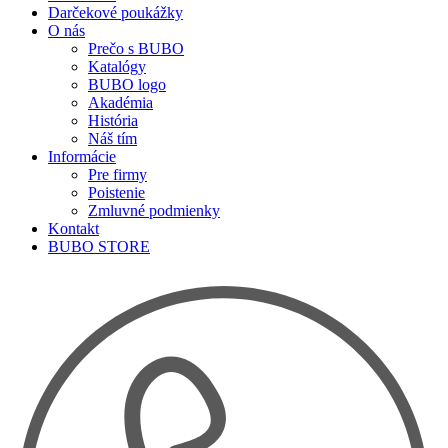
Darčekové poukážky
O nás
Prečo s BUBO
Katalógy
BUBO logo
Akadémia
História
Náš tím
Informácie
Pre firmy
Poistenie
Zmluvné podmienky
Kontakt
BUBO STORE