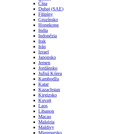
Čína
Dubaj (SAE)
Filipíny
Gruzínsko
Hongkong
India
Indonézia
Irak
Irán
Izrael
Japonsko
Jemen
Jordánsko
Južná Kórea
Kambodža
Katar
Kazachstan
Kirgizsko
Kuvajt
Laos
Libanon
Macao
Malajzia
Maldivy
Mjanmarsko