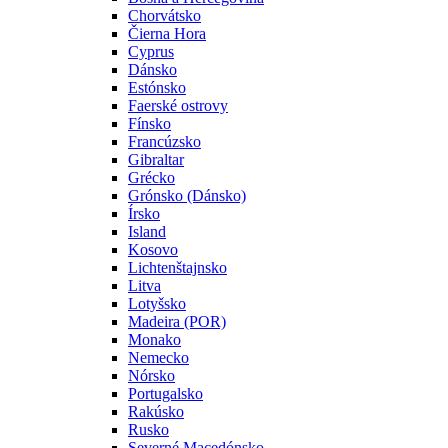
Chorvátsko
Čierna Hora
Cyprus
Dánsko
Estónsko
Faerské ostrovy
Fínsko
Francúzsko
Gibraltar
Grécko
Grónsko (Dánsko)
Írsko
Island
Kosovo
Lichtenštajnsko
Litva
Lotyšsko
Madeira (POR)
Monako
Nemecko
Nórsko
Portugalsko
Rakúsko
Rusko
Severné Macedónsko