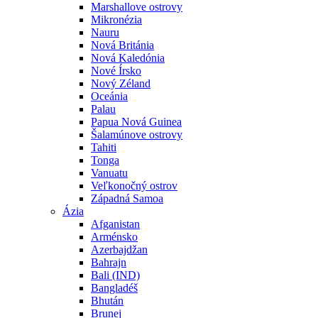
Marshallove ostrovy
Mikronézia
Nauru
Nová Británia
Nová Kaledónia
Nové Írsko
Nový Zéland
Oceánia
Palau
Papua Nová Guinea
Šalamúnove ostrovy
Tahiti
Tonga
Vanuatu
Veľkonočný ostrov
Západná Samoa
Ázia
Afganistan
Arménsko
Azerbajdžan
Bahrajn
Bali (IND)
Bangladéš
Bhután
Brunej