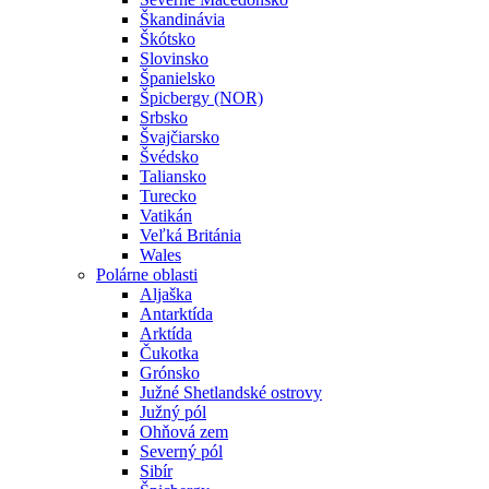
Škandinávia
Škótsko
Slovinsko
Španielsko
Špicbergy (NOR)
Srbsko
Švajčiarsko
Švédsko
Taliansko
Turecko
Vatikán
Veľká Británia
Wales
Polárne oblasti
Aljaška
Antarktída
Arktída
Čukotka
Grónsko
Južné Shetlandské ostrovy
Južný pól
Ohňová zem
Severný pól
Sibír