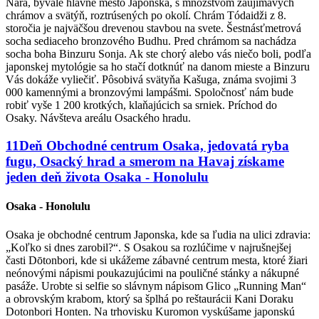
Nara, bývalé hlavné mesto Japonska, s množstvom zaujímavých
chrámov a svätýň, roztrúsených po okolí. Chrám Tódaidži z 8.
storočia je najväčšou drevenou stavbou na svete. Šestnásťmetrová
socha sediaceho bronzového Budhu. Pred chrámom sa nachádza
socha boha Binzuru Sonja. Ak ste chorý alebo vás niečo boli, podľa
japonskej mytológie sa ho stačí dotknúť na danom mieste a Binzuru
Vás dokáže vyliečiť. Pôsobivá svätyňa Kašuga, známa svojimi 3
000 kamennými a bronzovými lampášmi. Spoločnosť nám bude
robiť vyše 1 200 krotkých, klaňajúcich sa srniek. Príchod do
Osaky. Návšteva areálu Osackého hradu.
11
Deň
Obchodné centrum Osaka, jedovatá ryba
fugu, Osacký hrad a smerom na Havaj získame
jeden deň života
Osaka - Honolulu
Osaka - Honolulu
Osaka je obchodné centrum Japonska, kde sa ľudia na ulici zdravia:
„Koľko si dnes zarobil?“. S Osakou sa rozlúčime v najrušnejšej
časti Dōtonbori, kde si ukážeme zábavné centrum mesta, ktoré žiari
neónovými nápismi poukazujúcimi na pouličné stánky a nákupné
pasáže. Urobte si selfie so slávnym nápisom Glico „Running Man“
a obrovským krabom, ktorý sa šplhá po reštaurácii Kani Doraku
Dotonbori Honten. Na trhovisku Kuromon vyskúšame japonskú