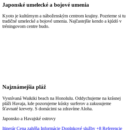
Japonské umelecké a bojové umenia
Kyoto je kultúrnym a náboženským centrom krajiny. Pozrieme si tu
tradičné umelecké a bojové umenia. Najčastejšie kendo a kjúdó v
tréningovom centre budo.
Najznámejšia pláž
Vysnívaná Waikiki beach na Honolulu. Oddychujeme na krásnej
pláži Havaja, kde pozorujeme kúsky surferov a zakusujeme
šťavnaté krevety. S domácimi sa zdravíme Aloha.
Japonsko a Havajské ostrovy
Itinerár
Cena zahŕňa
Informácie
Doplnkové služby
+8
Referencie