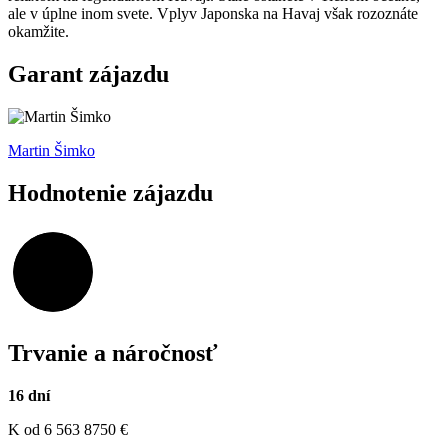
ale v úplne inom svete. Vplyv Japonska na Havaj však rozoznáte
okamžite.
Garant zájazdu
Martin Šimko
Hodnotenie zájazdu
97,93%
Trvanie a náročnosť
16 dní
K
od 6 563
8750
€