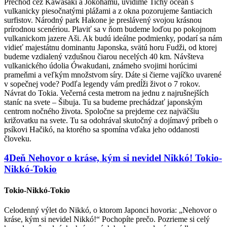
Prechod cez Kawasaki a Jokohamu, uvidíme Tichý oceán s
vulkanicky piesočnatými plážami a z okna pozorujeme šantiacich
surfistov. Národný park Hakone je preslávený svojou krásnou
prírodnou scenériou. Plaviť sa v ňom budeme loďou po pokojnom
vulkanickom jazere Aši. Ak budú ideálne podmienky, podarí sa nám
vidieť majestátnu dominantu Japonska, svätú horu Fudži, od ktorej
budeme vzdialený vzdušnou čiarou necelých 40 km. Návšteva
vulkanického údolia Ówakudani, známeho svojimi horúcimi
prameňmi a veľkým množstvom síry. Dáte si čierne vajíčko uvarené
v sopečnej vode? Podľa legendy vám predĺži život o 7 rokov.
Návrat do Tokia. Večerná cesta metrom na jednu z najrušnejších
staníc na svete – Šibuja. Tu sa budeme prechádzať japonským
centrom nočného života. Spoločne sa prejdeme cez najväčšiu
križovatku na svete. Tu sa odohrával skutočný a dojímavý príbeh o
psíkovi Hačikó, na ktorého sa spomína vďaka jeho oddanosti
človeku.
4
Deň
Nehovor o kráse, kým si nevidel Nikkó!
Tokio-
Nikkó-Tokio
Tokio-Nikkó-Tokio
Celodenný výlet do Nikkó, o ktorom Japonci hovoria: „Nehovor o
kráse, kým si nevidel Nikkó!“ Pochopíte prečo. Pozrieme si celý