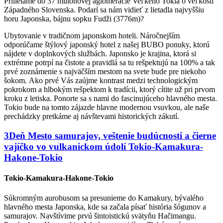
Prilietame do 37 miliónovej aglomerácie Veľkého Tokia o veľkosti
Západného Slovenska. Podarí sa nám vidieť z lietadla najvyššiu
horu Japonska, bájnu sopku Fudži (3776m)?
Ubytovanie v tradičnom japonskom hoteli. Náročnejším
odporúčame štýlový japonský hotel z našej BUBO ponuky, ktorú
nájdete v doplnkových službách. Japonsko je krajina, ktorá si
extrémne potrpí na čistote a pravidlá sa tu rešpektujú na 100% a tak
prvé zoznámenie s najväčším mestom na svete bude pre niekoho
šokom. Ako prvé Vás zaújme kontrast medzi technologickým
pokrokom a hlbokým rešpektom k tradícii, ktorý cítite už pri prvom
kroku z letiska. Ponorte sa s nami do fascinujúceho hlavného mesta.
Tokio bude na tomto zájazde hlavne modernou vsuvkou, ale naše
prechádzky pretkáme aj návštevami historických zákutí.
3
Deň
Mesto samurajov, veštenie budúcnosti a čierne
vajíčko vo vulkanickom údolí
Tokio-Kamakura-
Hakone-Tokio
Tokio-Kamakura-Hakone-Tokio
Súkromným aurobusom sa presunieme do Kamakury, bývalého
hlavného mesta Japonska, kde sa začala písať história šógunov a
samurajov. Navštívime prvú šintoistickú svätyňu Hačimangu.