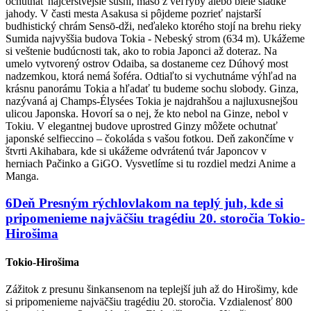
ochutnať najčerstvejšie sushi, mäso z veľryby alebo biele sladké
jahody. V časti mesta Asakusa si pôjdeme pozrieť najstarší
budhistický chrám Sensō-dži, neďaleko ktorého stojí na brehu rieky
Sumida najvyššia budova Tokia - Nebeský strom (634 m). Ukážeme
si veštenie budúcnosti tak, ako to robia Japonci až doteraz. Na
umelo vytvorený ostrov Odaiba, sa dostaneme cez Dúhový most
nadzemkou, ktorá nemá šoféra. Odtiaľto si vychutnáme výhľad na
krásnu panorámu Tokia a hľadať tu budeme sochu slobody. Ginza,
nazývaná aj Champs-Élysées Tokia je najdrahšou a najluxusnejšou
ulicou Japonska. Hovorí sa o nej, že kto nebol na Ginze, nebol v
Tokiu. V elegantnej budove uprostred Ginzy môžete ochutnať
japonské selfieccino – čokoláda s vašou fotkou. Deň zakončíme v
štvrti Akihabara, kde si ukážeme odvrátenú tvár Japoncov v
herniach Pačinko a GiGO. Vysvetlíme si tu rozdiel medzi Anime a
Manga.
6
Deň
Presným rýchlovlakom na teplý juh, kde si
pripomenieme najväčšiu tragédiu 20. storočia
Tokio-
Hirošima
Tokio-Hirošima
Zážitok z presunu šinkansenom na teplejší juh až do Hirošimy, kde
si pripomenieme najväčšiu tragédiu 20. storočia. Vzdialenosť 800