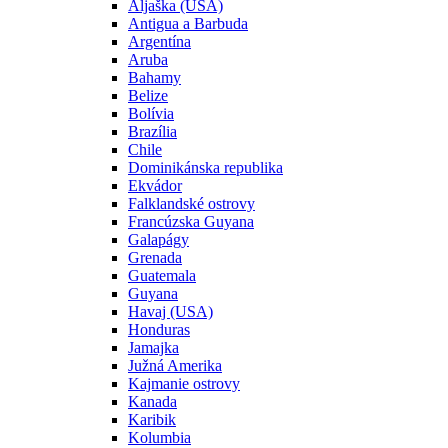
Aljaška (USA)
Antigua a Barbuda
Argentína
Aruba
Bahamy
Belize
Bolívia
Brazília
Chile
Dominikánska republika
Ekvádor
Falklandské ostrovy
Francúzska Guyana
Galapágy
Grenada
Guatemala
Guyana
Havaj (USA)
Honduras
Jamajka
Južná Amerika
Kajmanie ostrovy
Kanada
Karibik
Kolumbia