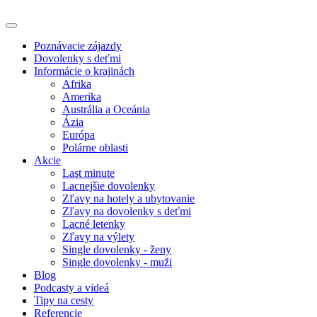
Poznávacie zájazdy
Dovolenky s deťmi
Informácie o krajinách
Afrika
Amerika
Austrália a Oceánia
Ázia
Európa
Polárne oblasti
Akcie
Last minute
Lacnejšie dovolenky
Zľavy na hotely a ubytovanie
Zľavy na dovolenky s deťmi
Lacné letenky
Zľavy na výlety
Single dovolenky - ženy
Single dovolenky - muži
Blog
Podcasty a videá
Tipy na cesty
Referencie