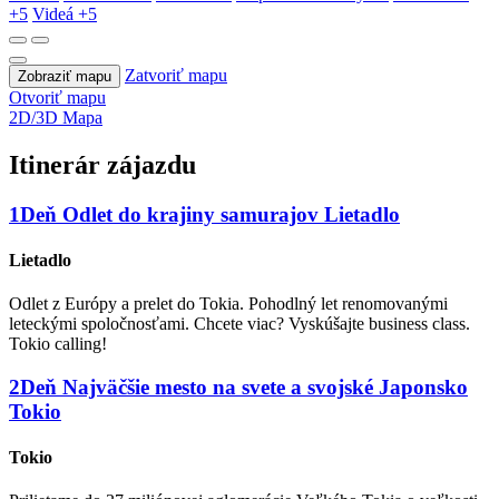
+5
Videá
+5
Zatvoriť mapu
Zobraziť mapu
Otvoriť mapu
2D/3D Mapa
Itinerár zájazdu
1
Deň
Odlet do krajiny samurajov
Lietadlo
Lietadlo
Odlet z Európy a prelet do Tokia. Pohodlný let renomovanými
leteckými spoločnosťami. Chcete viac? Vyskúšajte business class.
Tokio calling!
2
Deň
Najväčšie mesto na svete a svojské Japonsko
Tokio
Tokio