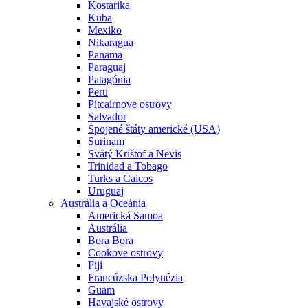
Kostarika
Kuba
Mexiko
Nikaragua
Panama
Paraguaj
Patagónia
Peru
Pitcairnove ostrovy
Salvador
Spojené štáty americké (USA)
Surinam
Svätý Krištof a Nevis
Trinidad a Tobago
Turks a Caicos
Uruguaj
Austrália a Oceánia
Americká Samoa
Austrália
Bora Bora
Cookove ostrovy
Fiji
Francúzska Polynézia
Guam
Havajské ostrovy