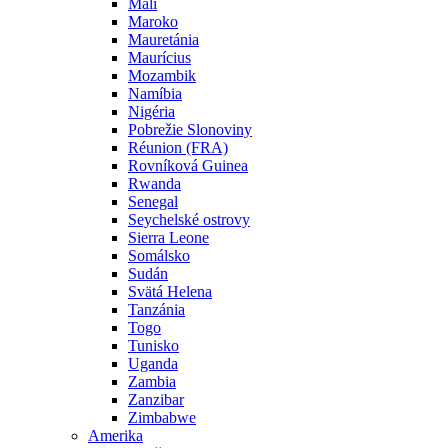
Mali
Maroko
Mauretánia
Maurícius
Mozambik
Namíbia
Nigéria
Pobrežie Slonoviny
Réunion (FRA)
Rovníková Guinea
Rwanda
Senegal
Seychelské ostrovy
Sierra Leone
Somálsko
Sudán
Svätá Helena
Tanzánia
Togo
Tunisko
Uganda
Zambia
Zanzibar
Zimbabwe
Amerika