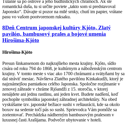
Túlanie sa po ostrove a jeho budhistických chrámoch. Ak ste
romantická duša, tu si určite poviete „takto som si predstavoval
Japonsko“. Dávajte si pozor na milé srnky, chutí im papier, vrátane
pasu vo vašom pootvorenom ruksaku.
8
Deň
Centrum japonskej kultúry Kjóto, Zlatý
pavilón, bambusový prales a bojové umenia
Hirošima-Kjóto
Hirošima-Kjóto
Presun šinkansenom do najkrajšieho mesta krajiny. Kjóto, sídlo
cisára od roku 794 do 1868, je kultúrnym a náboženským centrom
krajiny. V tomto meste s viac ako 1700 chrámami a svätyňami by sa
dal stráviť mesiac. Návšteva Zlatého pavilónu Kinkakudži, ktorý je
najznámejšou pamiatkou celého Japonska. Spoločne rozjímanie v
zenovej záhrade v chráme Rjóandži z 15. storočia, v ktorej
nenájdete ani jednu rastlinu, ani jeden kvet. Budete nadšení, keď
pochopíte symboliku japonskej záhradnej architektúry. Na obed
vyskúšame tzv. japonské bežiace sushi v reštaurácii, kde sa okolo
boxov na sedenie točí pás so sushi. Sprievodca Vám pomôže sa
zorientovať. Prechádzka nádherným bambusovým pralesom v
luxusnej časti Arašijama. Podvečer ubytovanie v hoteli.