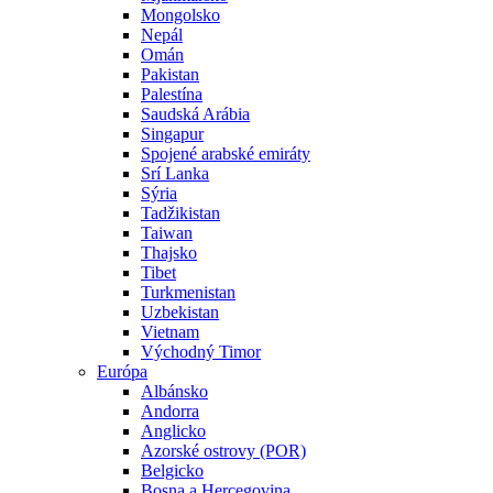
Mongolsko
Nepál
Omán
Pakistan
Palestína
Saudská Arábia
Singapur
Spojené arabské emiráty
Srí Lanka
Sýria
Tadžikistan
Taiwan
Thajsko
Tibet
Turkmenistan
Uzbekistan
Vietnam
Východný Timor
Európa
Albánsko
Andorra
Anglicko
Azorské ostrovy (POR)
Belgicko
Bosna a Hercegovina