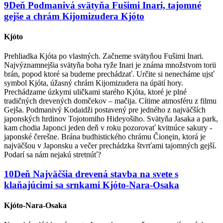
9
Deň
Podmanivá svätyňa Fušimi Inari, tajomné
gejše a chrám Kijomizudera
Kjóto
Kjóto
Prehliadka Kjóta po vlastných. Začneme svätyňou Fušimi Inari.
Najvýznamnejšia svätyňa boha ryže Inari je známa množstvom torii
brán, popod ktoré sa budeme prechádzať. Určite si nenecháme ujsť
symbol Kjóta, úžasný chrám Kijomizudera na úpätí hory.
Prechádzame úzkymi uličkami starého Kjóta, ktoré je plné
tradičných drevených domčekov – mačija. Cítime atmosféru z filmu
Gejša. Podmanivý Kodaidži postavený pre jedného z najväčších
japonských hrdinov Tojotomiho Hideyošiho. Svätyňa Jasaka a park,
kam chodia Japonci jeden deň v roku pozorovať kvitnúce sakury -
japonské čerešne. Brána budhistického chrámu Čionęin, ktorá je
najväčšou v Japonsku a večer prechádzka štvrťami tajomných gejší.
Podarí sa nám nejakú stretnúť?
10
Deň
Najväčšia drevená stavba na svete s
klaňajúcimi sa srnkami
Kjóto-Nara-Osaka
Kjóto-Nara-Osaka