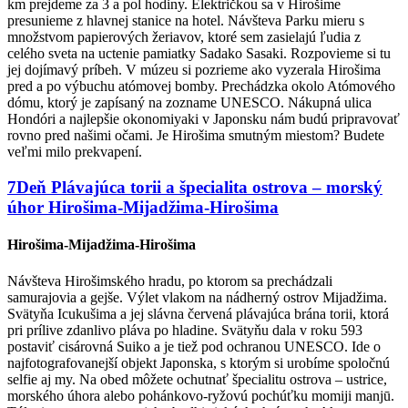
km prejdeme za 3 a pol hodiny. Električkou sa v Hirošime
presunieme z hlavnej stanice na hotel. Návšteva Parku mieru s
množstvom papierových žeriavov, ktoré sem zasielajú ľudia z
celého sveta na uctenie pamiatky Sadako Sasaki. Rozpovieme si tu
jej dojímavý príbeh. V múzeu si pozrieme ako vyzerala Hirošima
pred a po výbuchu atómovej bomby. Prechádzka okolo Atómového
dómu, ktorý je zapísaný na zozname UNESCO. Nákupná ulica
Hondóri a najlepšie okonomiyaki v Japonsku nám budú pripravovať
rovno pred našimi očami. Je Hirošima smutným miestom? Budete
veľmi milo prekvapení.
7
Deň
Plávajúca torii a špecialita ostrova – morský
úhor
Hirošima-Mijadžima-Hirošima
Hirošima-Mijadžima-Hirošima
Návšteva Hirošimského hradu, po ktorom sa prechádzali
samurajovia a gejše. Výlet vlakom na nádherný ostrov Mijadžima.
Svätyňa Icukušima a jej slávna červená plávajúca brána torii, ktorá
pri prílive zdanlivo pláva po hladine. Svätyňu dala v roku 593
postaviť cisárovná Suiko a je tiež pod ochranou UNESCO. Ide o
najfotografovanejší objekt Japonska, s ktorým si urobíme spoločnú
selfie aj my. Na obed môžete ochutnať špecialitu ostrova – ustrice,
morského úhora alebo pohánkovo-ryžovú pochúťku momiji manjū.