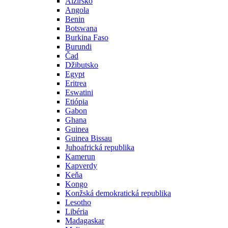
Alžírsko
Angola
Benin
Botswana
Burkina Faso
Burundi
Čad
Džibutsko
Egypt
Eritrea
Eswatini
Etiópia
Gabon
Ghana
Guinea
Guinea Bissau
Juhoafrická republika
Kamerun
Kapverdy
Keňa
Kongo
Konžská demokratická republika
Lesotho
Libéria
Madagaskar