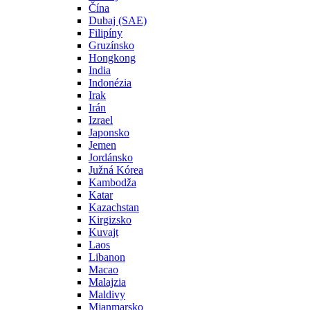
Čína
Dubaj (SAE)
Filipíny
Gruzínsko
Hongkong
India
Indonézia
Irak
Irán
Izrael
Japonsko
Jemen
Jordánsko
Južná Kórea
Kambodža
Katar
Kazachstan
Kirgizsko
Kuvajt
Laos
Libanon
Macao
Malajzia
Maldivy
Mjanmarsko