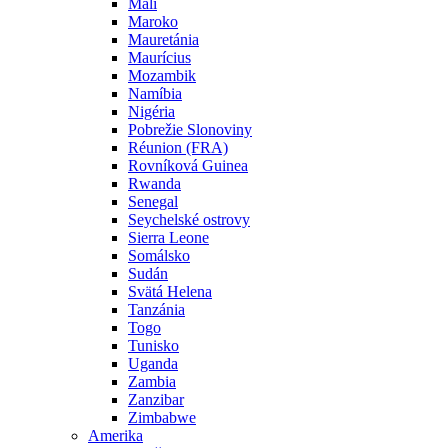
Mali
Maroko
Mauretánia
Maurícius
Mozambik
Namíbia
Nigéria
Pobrežie Slonoviny
Réunion (FRA)
Rovníková Guinea
Rwanda
Senegal
Seychelské ostrovy
Sierra Leone
Somálsko
Sudán
Svätá Helena
Tanzánia
Togo
Tunisko
Uganda
Zambia
Zanzibar
Zimbabwe
Amerika