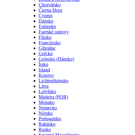
Chorvátsko
Čierna Hora
Cyprus
Dánsko
Estónsko
Faerské ostrovy
Fínsko
Francúzsko
Gibraltar
Grécko
Grónsko (Dánsko)
Írsko
Island
Kosovo
Lichtenštajnsko
Litva
Lotyšsko
Madeira (POR)
Monako
Nemecko
Nórsko
Portugalsko
Rakúsko
Rusko
Severné Macedónsko