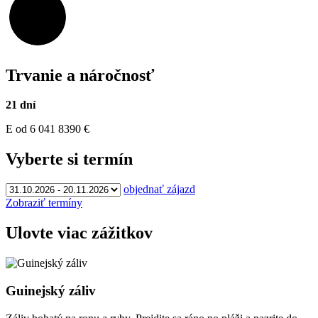
95,17%
Trvanie a náročnosť
21 dní
E
od 6 041
8390
€
Vyberte si termín
objednať zájazd
Zobraziť termíny
Ulovte viac zážitkov
Guinejský záliv