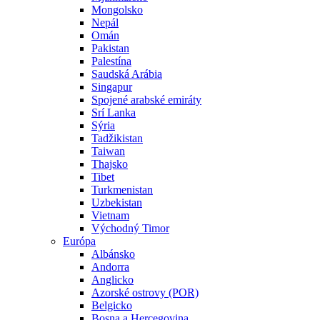
Mongolsko
Nepál
Omán
Pakistan
Palestína
Saudská Arábia
Singapur
Spojené arabské emiráty
Srí Lanka
Sýria
Tadžikistan
Taiwan
Thajsko
Tibet
Turkmenistan
Uzbekistan
Vietnam
Východný Timor
Európa
Albánsko
Andorra
Anglicko
Azorské ostrovy (POR)
Belgicko
Bosna a Hercegovina