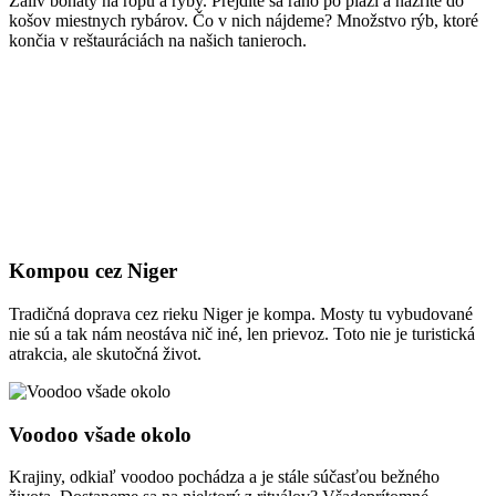
Záliv bohatý na ropu a ryby. Prejdite sa ráno po pláži a nazrite do
košov miestnych rybárov. Čo v nich nájdeme? Množstvo rýb, ktoré
končia v reštauráciách na našich tanieroch.
Kompou cez Niger
Tradičná doprava cez rieku Niger je kompa. Mosty tu vybudované
nie sú a tak nám neostáva nič iné, len prievoz. Toto nie je turistická
atrakcia, ale skutočná život.
Voodoo všade okolo
Krajiny, odkiaľ voodoo pochádza a je stále súčasťou bežného