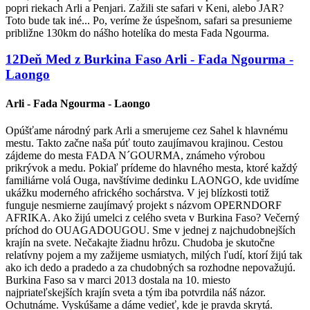
popri riekach Arli a Penjari. Zažili ste safari v Keni, alebo JAR?
Toto bude tak iné... Po, veríme že úspešnom, safari sa presunieme
približne 130km do nášho hotelíka do mesta Fada Ngourma.
12
Deň
Med z Burkina Faso
Arli - Fada Ngourma -
Laongo
Arli - Fada Ngourma - Laongo
Opúšťame národný park Arli a smerujeme cez Sahel k hlavnému
mestu. Takto začne naša púť touto zaujímavou krajinou. Cestou
zájdeme do mesta FADA N´GOURMA, známeho výrobou
prikrývok a medu. Pokiaľ prídeme do hlavného mesta, ktoré každý
familiárne volá Ouga, navštívime dedinku LAONGO, kde uvidíme
ukážku moderného afrického sochárstva. V jej blízkosti totiž
funguje nesmierne zaujímavý projekt s názvom OPERNDORF
AFRIKA. Ako žijú umelci z celého sveta v Burkina Faso? Večerný
príchod do OUAGADOUGOU. Sme v jednej z najchudobnejších
krajín na svete. Nečakajte žiadnu hrôzu. Chudoba je skutočne
relatívny pojem a my zažijeme usmiatych, milých ľudí, ktorí žijú tak
ako ich dedo a pradedo a za chudobných sa rozhodne nepovažujú.
Burkina Faso sa v marci 2013 dostala na 10. miesto
najpriateľskejších krajín sveta a tým iba potvrdila náš názor.
Ochutnáme. Vyskúšame a dáme vedieť, kde je pravda skrytá.