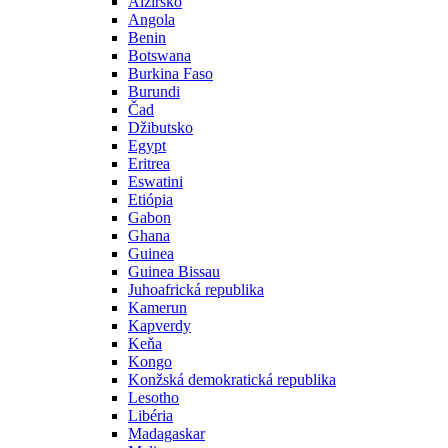
Alžírsko
Angola
Benin
Botswana
Burkina Faso
Burundi
Čad
Džibutsko
Egypt
Eritrea
Eswatini
Etiópia
Gabon
Ghana
Guinea
Guinea Bissau
Juhoafrická republika
Kamerun
Kapverdy
Keňa
Kongo
Konžská demokratická republika
Lesotho
Libéria
Madagaskar