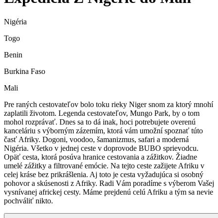
Nigéria
Togo
Benin
Burkina Faso
Mali
Pre raných cestovateľov bolo toku rieky Niger snom za ktorý mnohí
zaplatili životom. Legenda cestovateľov, Mungo Park, by o tom
mohol rozprávať. Dnes sa to dá inak, hoci potrebujete overenú
kanceláriu s výborným zázemím, ktorá vám umožní spoznať túto
časť Afriky. Dogoni, voodoo, šamanizmus, safari a moderná
Nigéria. Všetko v jednej ceste v doprovode BUBO sprievodcu.
Opäť cesta, ktorá posúva hranice cestovania a zážitkov. Žiadne
umelé zážitky a filtrované emócie. Na tejto ceste zažijete Afriku v
celej kráse bez prikrášlenia. Aj toto je cesta vyžadujúca si osobný
pohovor a skúsenosti z Afriky. Radi Vám poradíme s výberom Vašej
vysnívanej africkej cesty. Máme prejdenú celú Afriku a tým sa nevie
pochváliť nikto.