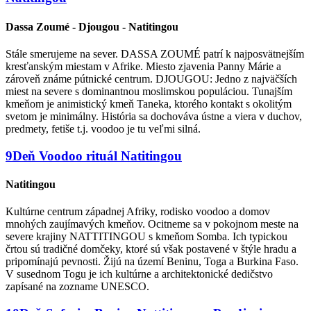
Dassa Zoumé - Djougou - Natitingou
Stále smerujeme na sever. DASSA ZOUMÉ patrí k najposvätnejším
kresťanským miestam v Afrike. Miesto zjavenia Panny Márie a
zároveň známe pútnické centrum. DJOUGOU: Jedno z najväčších
miest na severe s dominantnou moslimskou populáciou. Tunajším
kmeňom je animistický kmeň Taneka, ktorého kontakt s okolitým
svetom je minimálny. História sa dochováva ústne a viera v duchov,
predmety, fetiše t.j. voodoo je tu veľmi silná.
9
Deň
Voodoo rituál
Natitingou
Natitingou
Kultúrne centrum západnej Afriky, rodisko voodoo a domov
mnohých zaujímavých kmeňov. Ocitneme sa v pokojnom meste na
severe krajiny NATTITINGOU s kmeňom Somba. Ich typickou
črtou sú tradičné domčeky, ktoré sú však postavené v štýle hradu a
pripomínajú pevnosti. Žijú na území Beninu, Toga a Burkina Faso.
V susednom Togu je ich kultúrne a architektonické dedičstvo
zapísané na zozname UNESCO.