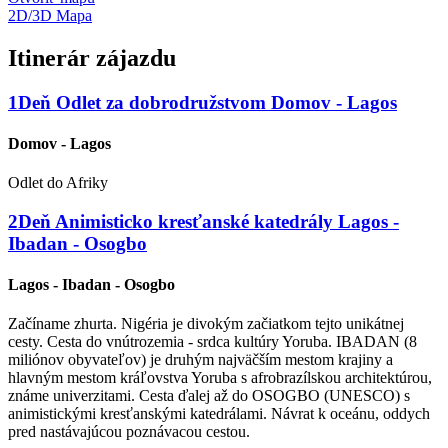
2D/3D Mapa
Itinerár zájazdu
1
Deň
Odlet za dobrodružstvom
Domov - Lagos
Domov - Lagos
Odlet do Afriky
2
Deň
Animisticko kresťanské katedrály
Lagos -
Ibadan - Osogbo
Lagos - Ibadan - Osogbo
Začíname zhurta. Nigéria je divokým začiatkom tejto unikátnej
cesty. Cesta do vnútrozemia - srdca kultúry Yoruba. IBADAN (8
miliónov obyvateľov) je druhým najväčším mestom krajiny a
hlavným mestom kráľovstva Yoruba s afrobrazílskou architektúrou,
známe univerzitami. Cesta ďalej až do OSOGBO (UNESCO) s
animistickými kresťanskými katedrálami. Návrat k oceánu, oddych
pred nastávajúcou poznávacou cestou.