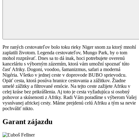
Pre raných cestovateľov bolo toku rieky Niger snom za ktorý mnohí
zaplatili životom. Legenda cestovateľov, Mungo Park, by o tom
mohol rozprávať. Dnes sa to dá inak, hoci potrebujete overenú
kanceláriu s výborným zázemím, ktorá vám umožní spoznať túto
časť Afriky. Dogoni, voodoo, šamanizmus, safari a moderná
Nigéria. Všetko v jednej ceste v doprovode BUBO sprievodcu.
Opäť cesta, ktorá posúva hranice cestovania a zážitkov. Žiadne
umelé zážitky a filtrované emócie. Na tejto ceste zažijete Afriku v
celej kráse bez prikrášlenia. Aj toto je cesta vyžadujúca si osobný
pohovor a skúsenosti z Afriky. Radi Vám poradíme s výberom Vašej
vysnívanej africkej cesty. Máme prejdenú celú Afriku a tým sa nevie
pochváliť nikto.
Garant zájazdu