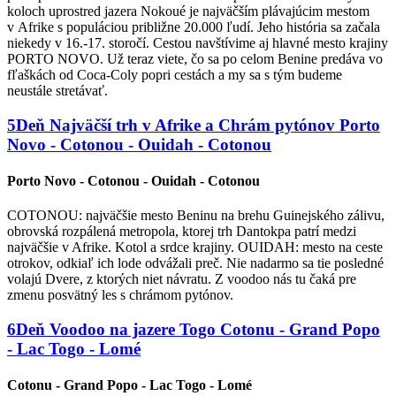
koloch uprostred jazera Nokoué je najväčším plávajúcim mestom
v Afrike s populáciou približne 20.000 ľudí. Jeho história sa začala
niekedy v 16.-17. storočí. Cestou navštívime aj hlavné mesto krajiny
PORTO NOVO. Už teraz viete, čo sa po celom Benine predáva vo
fľaškách od Coca-Coly popri cestách a my sa s tým budeme
neustále stretávať.
5
Deň
Najväčší trh v Afrike a Chrám pytónov
Porto
Novo - Cotonou - Ouidah - Cotonou
Porto Novo - Cotonou - Ouidah - Cotonou
COTONOU: najväčšie mesto Beninu na brehu Guinejského zálivu,
obrovská rozpálená metropola, ktorej trh Dantokpa patrí medzi
najväčšie v Afrike. Kotol a srdce krajiny. OUIDAH: mesto na ceste
otrokov, odkiaľ ich lode odvážali preč. Nie nadarmo sa tie posledné
volajú Dvere, z ktorých niet návratu. Z voodoo nás tu čaká pre
zmenu posvätný les s chrámom pytónov.
6
Deň
Voodoo na jazere Togo
Cotonu - Grand Popo
- Lac Togo - Lomé
Cotonu - Grand Popo - Lac Togo - Lomé