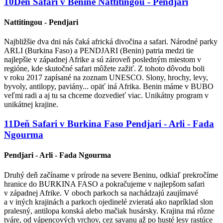
10
Deň
Safari v Benine
Nattitingou - Pendjari
Nattitingou - Pendjari
Najbližšie dva dni nás čaká africká divočina a safari. Národné parky
ARLI (Burkina Faso) a PENDJARI (Benin) patria medzi tie
najlepšie v západnej Afrike a sú zároveň posledným miestom v
regióne, kde skutočné safari môžete zažiť. Z tohoto dôvodu boli
v roku 2017 zapísané na zoznam UNESCO. Slony, hrochy, levy,
byvoly, antilopy, paviány... opäť iná Afrika. Benin máme v BUBO
veľmi radi a aj tu sa chceme dozvedieť viac. Unikátny program v
unikátnej krajine.
11
Deň
Safari v Burkina Faso
Pendjari - Arli - Fada
Ngourma
Pendjari - Arli - Fada Ngourma
Druhý deň začíname v prírode na severe Beninu, odkiaľ prekročíme
hranice do BURKINA FASO a pokračujeme v najlepšom safari
v západnej Afrike. V oboch parkoch sa nachádzajú zaujímavé
a v iných krajinách a parkoch ojedinelé zvieratá ako napríklad slon
pralesný, antilopa konská alebo mačiak husársky. Krajina má rôzne
tváre, od vápencových vrchov, cez savanu až po husté lesy rastúce