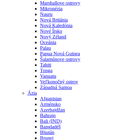
Marshallove ostrovy
Mikronézia
Nauru
Nová Británia
Nová Kaledónia
Nové Írsko
Nový Zéland
Oceánia
Palau
Papua Nová Guinea
Šalamúnove ostrovy
Tahiti
Tonga
Vanuatu
Veľkonočný ostrov
Západná Samoa
Ázia
Afganistan
Arménsko
Azerbajdžan
Bahrajn
Bali (IND)
Bangladéš
Bhután
Brunej