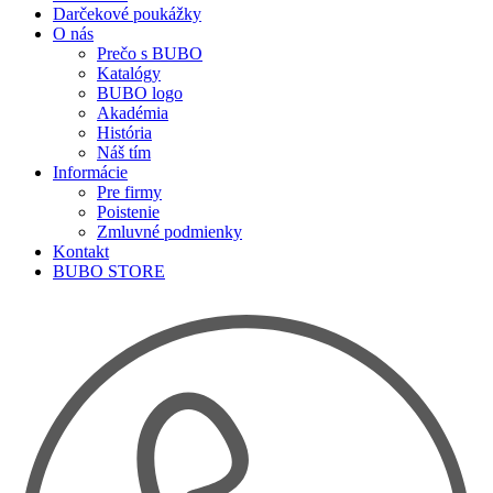
Darčekové poukážky
O nás
Prečo s BUBO
Katalógy
BUBO logo
Akadémia
História
Náš tím
Informácie
Pre firmy
Poistenie
Zmluvné podmienky
Kontakt
BUBO STORE