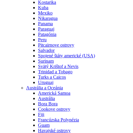
Kostarika
Kuba
Mexiko
Nikaragua
Panama
Paraguaj
Patagónia
Peru
Pitcairnove ostrovy
Salvador
Spojené štáty americké (USA)
Surinam
Svätý Krištof a Nevis
Trinidad a Tobago
Turks a Caicos
Uruguaj
Austrália a Oceánia
Americká Samoa
Austrália
Bora Bora
Cookove ostrovy
Fiji
Francúzska Polynézia
Guam
Havajské ostrovy