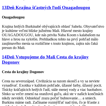
13
Deň
Krajina šťastných ľudí
Ouagadougou
Ouagadougou
Krajina hrdých Burkinabé obývajúcich oblasť Sahelu. Obyvateľstvo
je kultúrne veľmi blízke južnému Mali. Hlavné mesto krajiny
OUAGADOUGOU, kde nás privíta Naba Koom s kalabašom na
hlave a hrou na xylofón. Prehliadkou tohto na prvý pohľad málo
zaujímavého mesta sa rozlúčime s touto krajinou, zajtra nás čaká
presun do Mali.
14
Deň
Vstupujeme do Mali
Cesta do krajiny
Dogonov
Cesta do krajiny Dogonov
Cesta na severozápad. Civilizácia sa razom skončí a vy sa neviete
vynadívať. Exotika v každom pohľade, úžasné farby, úžasný pocit.
Tisícky kráčajúcich hrdých ľudí, stále menej vody a viac baobabov.
Slnko sa večer zmení na oranžovú guľu, akú ste v našich končinách
nikdy nevideli. Odniekiaľ zrazu počuť bubnovanie… a smiech.
Burkinu máme radi. Začíname rozmýšľať nad tým, čo je šťastie z