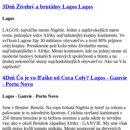
3
Deň
Živelný a brutálny Lagos
Lagos
Lagos
LAGOS: najväčšie mesto Nigérie. Jedno z najdivokejších miest
sveta, pulzujúce srdce Afriky najľudnatejšej krajiny kontinentu. Vo
veľkom Lagose žije 30 miliónov obyvateľov a tvorí 80% príjmov
celej krajiny. Prenikneme pod kožu tohto živelného mesta,
najľudnatejšieho v Afrike. Mesto kontrastov, kde na jednej strane sú
moderné budovy bohatých svetových spoločností a firiem a na
druhej nekonečné slumy najchudobnejších obyvateľov. Ako na Vás
zapôsobí?
4
Deň
Čo je vo fľaške od Coca Coly?
Lagos - Ganvie
- Porto Novo
Lagos - Ganvie - Porto Novo
Sme v Benine. Benzín. Na ropu bohatá Nigéria je hneď za rohom a
pašovanie je tu národným športom. Cyklista ovešaný kanistrami s
250 litrami benzínu je tu bežnou normou a azda nikde to nevidno
viac ako v okolí Benátok západnej Afriky - GANVIE. My sme však
prišli práve kvôli tomuto unikátu. Mesto postavené na drevených