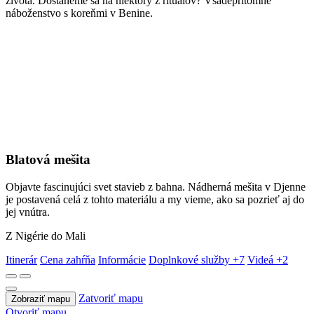
života. Dostaneme sa na niektorý z rituálov? Všadeprítomné
náboženstvo s koreňmi v Benine.
Blatová mešita
Objavte fascinujúci svet stavieb z bahna. Nádherná mešita v Djenne
je postavená celá z tohto materiálu a my vieme, ako sa pozrieť aj do
jej vnútra.
Z Nigérie do Mali
Itinerár
Cena zahŕňa
Informácie
Doplnkové služby
+7
Videá
+2
Zatvoriť mapu
Zobraziť mapu
Otvoriť mapu