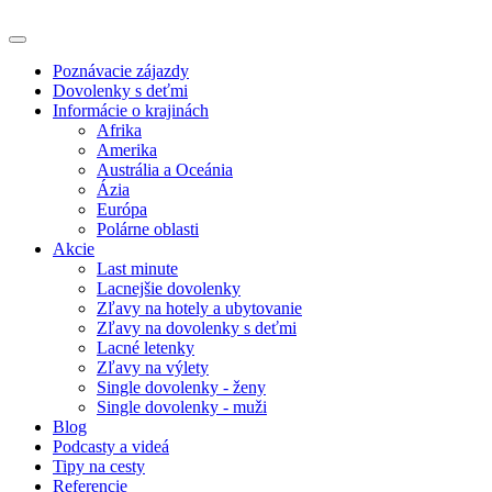
Poznávacie zájazdy
Dovolenky s deťmi
Informácie o krajinách
Afrika
Amerika
Austrália a Oceánia
Ázia
Európa
Polárne oblasti
Akcie
Last minute
Lacnejšie dovolenky
Zľavy na hotely a ubytovanie
Zľavy na dovolenky s deťmi
Lacné letenky
Zľavy na výlety
Single dovolenky - ženy
Single dovolenky - muži
Blog
Podcasty a videá
Tipy na cesty
Referencie