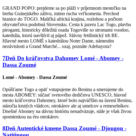
GRAND POPO: prejdeme sa po pláži v príjemnom mestečku na
brehu Guinejského zálivu, mimo ruchu veľkomesta. Prechod
hranice do TOGO. Maličká africká krajina, rozlohou a počtom
obyvateľstva podobná Slovensku. Cesta k jazeru Lac Togo, plavba
pirogami, historicky dôležitá osada Togoville so stromami voodoo,
katedrála, ktorú navštívil aj pápež. Slávny fetišistický trh BE.
Hlavné mesto LOMÉ s katedrálou Notre Dame, námestím
nezávislosti a Grand Marché... ozaj, poznáte Adebayora?
7
Deň
Do kráľovstva Dahomey
Lomé - Abomey -
Dassa Zoumé
Lomé - Abomey - Dassa Zoumé
Opúšťame Togo a opäť vstupujeme do Beninu a smerujeme do
mesta ABOMEY: súčasť svetového dedičstva UNESCO, hlavné
mesto kráľovstva Dahomey, ktoré bolo najväčším na území Beninu,
stáročia krutých vládcov, otrokárov ale aj umelcov a remeselníkov.
Dnešné Abomey na dávnu históriu nenadväzuje, stále je však živou
spomienkou na éru otrokárov.
8
Deň
Autentické kmene
Dassa Zoumé - Djougou -
Natitingou