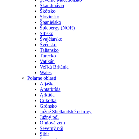
Škandinávia
Škótsko
Slovinsko
Španielsko
Špicbergy (NOR)
Srbsko
Švajčiarsko
Švédsko
Taliansko
Turecko
Vatikán
Veľká Británia
Wales
Polárne oblasti
Aljaška
Antarktída
Arktída
Čukotka
Grónsko
Južné Shetlandské ostrovy
Južný pól
Ohňová zem
Severný pól
Sibír