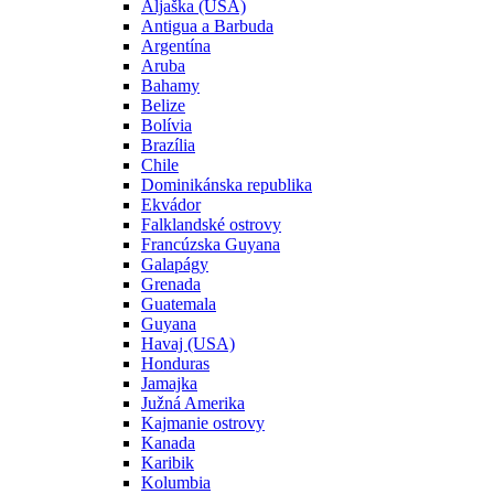
Aljaška (USA)
Antigua a Barbuda
Argentína
Aruba
Bahamy
Belize
Bolívia
Brazília
Chile
Dominikánska republika
Ekvádor
Falklandské ostrovy
Francúzska Guyana
Galapágy
Grenada
Guatemala
Guyana
Havaj (USA)
Honduras
Jamajka
Južná Amerika
Kajmanie ostrovy
Kanada
Karibik
Kolumbia