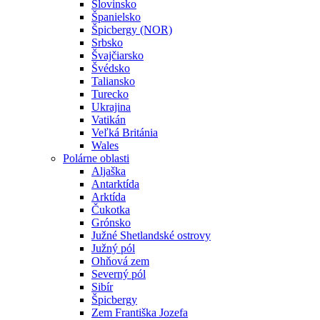
Slovinsko
Španielsko
Špicbergy (NOR)
Srbsko
Švajčiarsko
Švédsko
Taliansko
Turecko
Ukrajina
Vatikán
Veľká Británia
Wales
Polárne oblasti
Aljaška
Antarktída
Arktída
Čukotka
Grónsko
Južné Shetlandské ostrovy
Južný pól
Ohňová zem
Severný pól
Sibír
Špicbergy
Zem Františka Jozefa