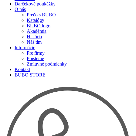
Darčekové poukážky
O nás
Prečo s BUBO
Katalógy
BUBO logo
Akadémia
História
Náš tím
Informácie
Pre firmy
Poistenie
Zmluvné podmienky
Kontakt
BUBO STORE