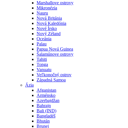
Marshallove ostrovy
Mikronézia
Nauru
Nová Británia
Nová Kaledónia
Nové Írsko
Nový Zéland
Oceánia
Palau
Papua Nová Guinea
Šalamúnove ostrovy
Tahiti
Tonga
Vanuatu
Veľkonočný ostrov
Západná Samoa
Ázia
Afganistan
Arménsko
Azerbajdžan
Bahrajn
Bali (IND)
Bangladéš
Bhután
Brunej