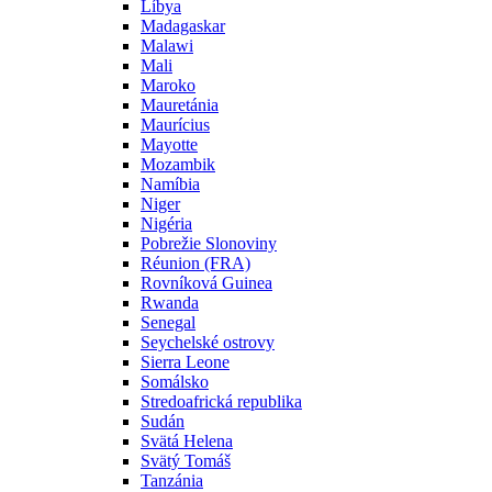
Líbya
Madagaskar
Malawi
Mali
Maroko
Mauretánia
Maurícius
Mayotte
Mozambik
Namíbia
Niger
Nigéria
Pobrežie Slonoviny
Réunion (FRA)
Rovníková Guinea
Rwanda
Senegal
Seychelské ostrovy
Sierra Leone
Somálsko
Stredoafrická republika
Sudán
Svätá Helena
Svätý Tomáš
Tanzánia