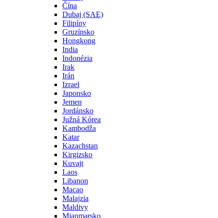
Čína
Dubaj (SAE)
Filipíny
Gruzínsko
Hongkong
India
Indonézia
Irak
Irán
Izrael
Japonsko
Jemen
Jordánsko
Južná Kórea
Kambodža
Katar
Kazachstan
Kirgizsko
Kuvajt
Laos
Libanon
Macao
Malajzia
Maldivy
Mjanmarsko