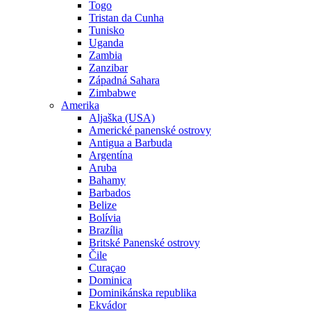
Togo
Tristan da Cunha
Tunisko
Uganda
Zambia
Zanzibar
Západná Sahara
Zimbabwe
Amerika
Aljaška (USA)
Americké panenské ostrovy
Antigua a Barbuda
Argentína
Aruba
Bahamy
Barbados
Belize
Bolívia
Brazília
Britské Panenské ostrovy
Čile
Curaçao
Dominica
Dominikánska republika
Ekvádor