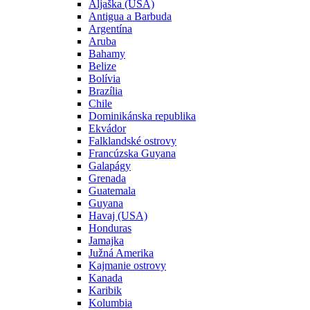
Aljaška (USA)
Antigua a Barbuda
Argentína
Aruba
Bahamy
Belize
Bolívia
Brazília
Chile
Dominikánska republika
Ekvádor
Falklandské ostrovy
Francúzska Guyana
Galapágy
Grenada
Guatemala
Guyana
Havaj (USA)
Honduras
Jamajka
Južná Amerika
Kajmanie ostrovy
Kanada
Karibik
Kolumbia