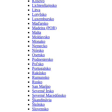
Kosovo
Lichtenštajnsko
Litva
Lotyšsko
Luxembursko
Maďarsko
Madeira (POR)
Malta
Moldavsko
Monako
Nemecko
Nórsko
Osetsko
Podnestersko
Poľsko
Portugalsko
Rakúsko
Rumunsko
Rusko
San Maríno
Severné Írsko
Severné Macedónsko
Škandinávia
Škótsko
Slovensko