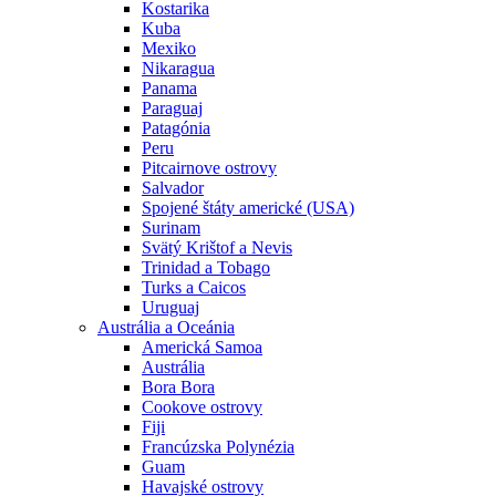
Kostarika
Kuba
Mexiko
Nikaragua
Panama
Paraguaj
Patagónia
Peru
Pitcairnove ostrovy
Salvador
Spojené štáty americké (USA)
Surinam
Svätý Krištof a Nevis
Trinidad a Tobago
Turks a Caicos
Uruguaj
Austrália a Oceánia
Americká Samoa
Austrália
Bora Bora
Cookove ostrovy
Fiji
Francúzska Polynézia
Guam
Havajské ostrovy