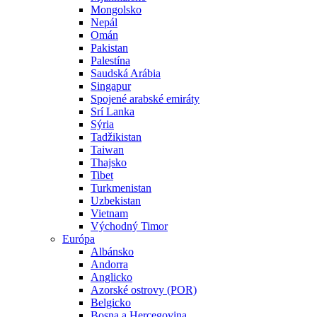
Mongolsko
Nepál
Omán
Pakistan
Palestína
Saudská Arábia
Singapur
Spojené arabské emiráty
Srí Lanka
Sýria
Tadžikistan
Taiwan
Thajsko
Tibet
Turkmenistan
Uzbekistan
Vietnam
Východný Timor
Európa
Albánsko
Andorra
Anglicko
Azorské ostrovy (POR)
Belgicko
Bosna a Hercegovina