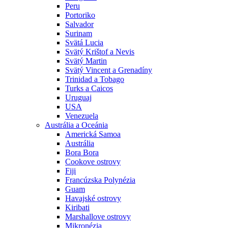
Peru
Portoriko
Salvador
Surinam
Svätá Lucia
Svätý Krištof a Nevis
Svätý Martin
Svätý Vincent a Grenadíny
Trinidad a Tobago
Turks a Caicos
Uruguaj
USA
Venezuela
Austrália a Oceánia
Americká Samoa
Austrália
Bora Bora
Cookove ostrovy
Fiji
Francúzska Polynézia
Guam
Havajské ostrovy
Kiribati
Marshallove ostrovy
Mikronézia