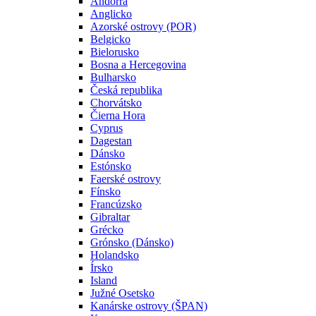
Andorra
Anglicko
Azorské ostrovy (POR)
Belgicko
Bielorusko
Bosna a Hercegovina
Bulharsko
Česká republika
Chorvátsko
Čierna Hora
Cyprus
Dagestan
Dánsko
Estónsko
Faerské ostrovy
Fínsko
Francúzsko
Gibraltar
Grécko
Grónsko (Dánsko)
Holandsko
Írsko
Island
Južné Osetsko
Kanárske ostrovy (ŠPAN)