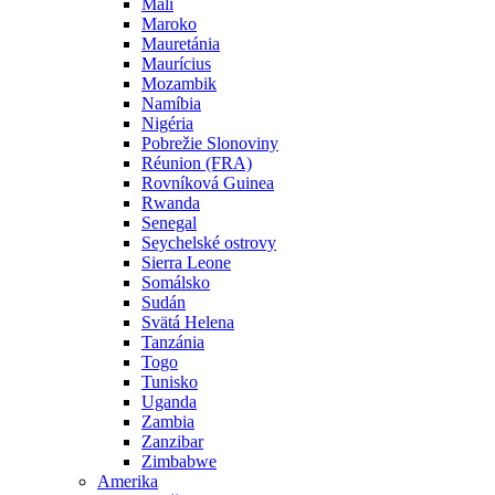
Mali
Maroko
Mauretánia
Maurícius
Mozambik
Namíbia
Nigéria
Pobrežie Slonoviny
Réunion (FRA)
Rovníková Guinea
Rwanda
Senegal
Seychelské ostrovy
Sierra Leone
Somálsko
Sudán
Svätá Helena
Tanzánia
Togo
Tunisko
Uganda
Zambia
Zanzibar
Zimbabwe
Amerika