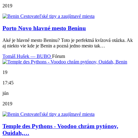
2019
Porto Novo hlavné mesto Beninu
Aké je hlavné mesto Beninu? Toto je perfektná kvízová otázka. Ak
aj niekto vie kde je Benin a pozná jedno mesto tak…
Tomáš Hušek — BUBO
Fórum
19
17:45
jún
2019
Temple des Pythons - Voodoo chrám pytónov,
Ouidah,…