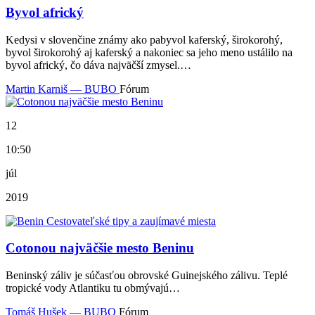
Byvol africký
Kedysi v slovenčine známy ako pabyvol kaferský, širokorohý,
byvol širokorohý aj kaferský a nakoniec sa jeho meno ustálilo na
byvol africký, čo dáva najväčší zmysel.…
Martin Karniš — BUBO
Fórum
12
10:50
júl
2019
Cotonou najväčšie mesto Beninu
Beninský záliv je súčasťou obrovské Guinejského zálivu. Teplé
tropické vody Atlantiku tu obmývajú…
Tomáš Hušek — BUBO
Fórum