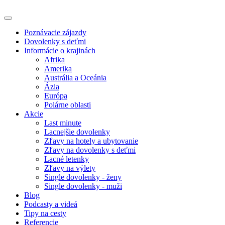
Poznávacie zájazdy
Dovolenky s deťmi
Informácie o krajinách
Afrika
Amerika
Austrália a Oceánia
Ázia
Európa
Polárne oblasti
Akcie
Last minute
Lacnejšie dovolenky
Zľavy na hotely a ubytovanie
Zľavy na dovolenky s deťmi
Lacné letenky
Zľavy na výlety
Single dovolenky - ženy
Single dovolenky - muži
Blog
Podcasty a videá
Tipy na cesty
Referencie