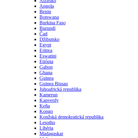
Alžírsko
Angola
Benin
Botswana
Burkina Faso
Burundi
Čad
Džibutsko
Egypt
Eritrea
Eswatini
Etiópia
Gabon
Ghana
Guinea
Guinea Bissau
Juhoafrická republika
Kamerun
Kapverdy
Keňa
Kongo
Konžská demokratická republika
Lesotho
Libéria
Madagaskar