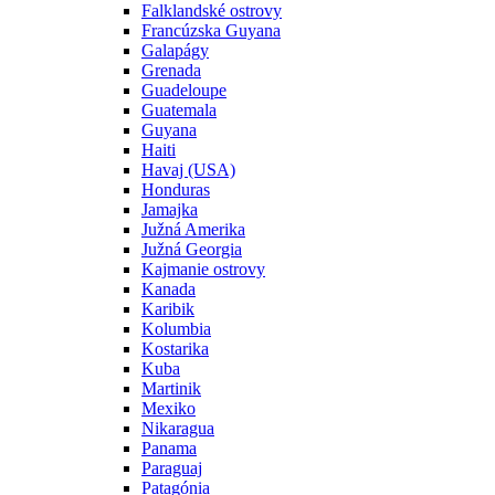
Falklandské ostrovy
Francúzska Guyana
Galapágy
Grenada
Guadeloupe
Guatemala
Guyana
Haiti
Havaj (USA)
Honduras
Jamajka
Južná Amerika
Južná Georgia
Kajmanie ostrovy
Kanada
Karibik
Kolumbia
Kostarika
Kuba
Martinik
Mexiko
Nikaragua
Panama
Paraguaj
Patagónia