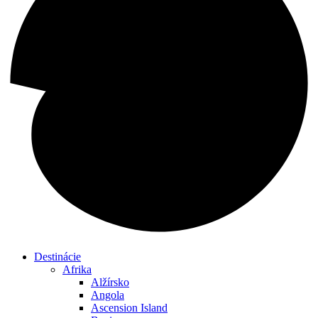
Destinácie
Afrika
Alžírsko
Angola
Ascension Island