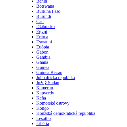
Benin
Botswana
Burkina Faso
Burundi
Čad
Džibutsko
Egypt
Eritrea
Eswatini
Etiópia
Gabon
Gambia
Ghana
Guinea
Guinea Bissau
Juhoafrická republika
Južný Sudán
Kamerun
Kapverdy
Keňa
Komorské ostrovy
Kongo
Konžská demokratická republika
Lesotho
Libéria