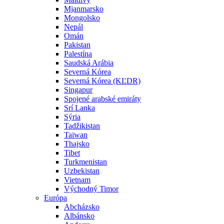
Mjanmarsko
Mongolsko
Nepál
Omán
Pakistan
Palestína
Saudská Arábia
Severná Kórea
Severná Kórea (KĽDR)
Singapur
Spojené arabské emiráty
Srí Lanka
Sýria
Tadžikistan
Taiwan
Thajsko
Tibet
Turkmenistan
Uzbekistan
Vietnam
Východný Timor
Európa
Abcházsko
Albánsko