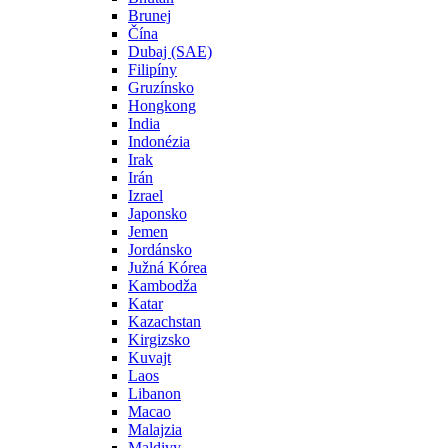
Brunej
Čína
Dubaj (SAE)
Filipíny
Gruzínsko
Hongkong
India
Indonézia
Irak
Irán
Izrael
Japonsko
Jemen
Jordánsko
Južná Kórea
Kambodža
Katar
Kazachstan
Kirgizsko
Kuvajt
Laos
Libanon
Macao
Malajzia
Maldivy