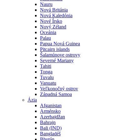
Nauru
Nová Británia
Nová Kaledónia
Nové Írsko
Nový Zéland
Oceánia
Palau
Papua Nová Guinea
Pitcairn islands
Šalamúnove ostrovy
Severné Mariany
Tahiti
Tonga
Tuvalu
Vanuatu
Veľkonočný ostrov
Západná Samoa
Ázia
Afganistan
Arménsko
Azerbajdžan
Bahrajn
Bali (IND)
Bangladéš
Bhután