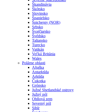
Škandinávia
Škótsko
Slovinsko
Španielsko
Špicbergy (NOR)
Srbsko
Švajčiarsko
Švédsko
Taliansko
Turecko
Vatikán
Veľká Británia
Wales
Polárne oblasti
Aljaška
Antarktída
Arktída
Čukotka
Grónsko
Južné Shetlandské ostrovy
Južný pól
Ohňová zem
Severný pól
Sibír