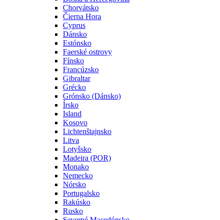
Chorvátsko
Čierna Hora
Cyprus
Dánsko
Estónsko
Faerské ostrovy
Fínsko
Francúzsko
Gibraltar
Grécko
Grónsko (Dánsko)
Írsko
Island
Kosovo
Lichtenštajnsko
Litva
Lotyšsko
Madeira (POR)
Monako
Nemecko
Nórsko
Portugalsko
Rakúsko
Rusko
Severné Macedónsko