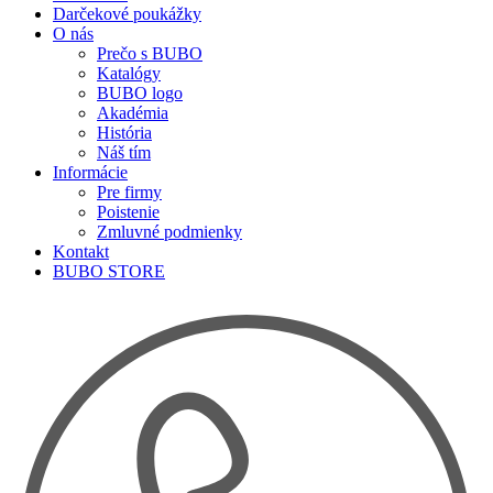
Darčekové poukážky
O nás
Prečo s BUBO
Katalógy
BUBO logo
Akadémia
História
Náš tím
Informácie
Pre firmy
Poistenie
Zmluvné podmienky
Kontakt
BUBO STORE