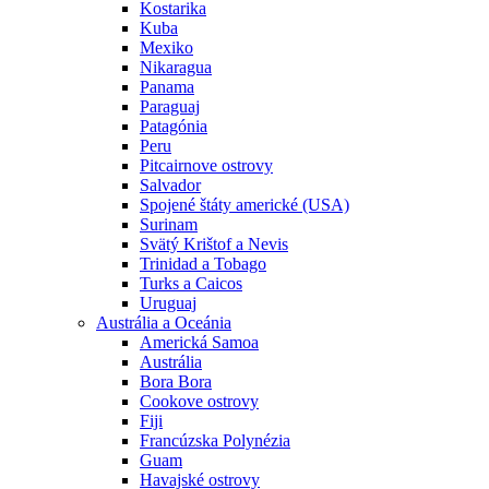
Kostarika
Kuba
Mexiko
Nikaragua
Panama
Paraguaj
Patagónia
Peru
Pitcairnove ostrovy
Salvador
Spojené štáty americké (USA)
Surinam
Svätý Krištof a Nevis
Trinidad a Tobago
Turks a Caicos
Uruguaj
Austrália a Oceánia
Americká Samoa
Austrália
Bora Bora
Cookove ostrovy
Fiji
Francúzska Polynézia
Guam
Havajské ostrovy