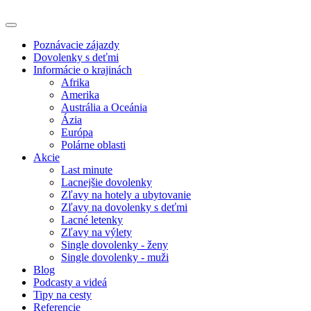
Poznávacie zájazdy
Dovolenky s deťmi
Informácie o krajinách
Afrika
Amerika
Austrália a Oceánia
Ázia
Európa
Polárne oblasti
Akcie
Last minute
Lacnejšie dovolenky
Zľavy na hotely a ubytovanie
Zľavy na dovolenky s deťmi
Lacné letenky
Zľavy na výlety
Single dovolenky - ženy
Single dovolenky - muži
Blog
Podcasty a videá
Tipy na cesty
Referencie