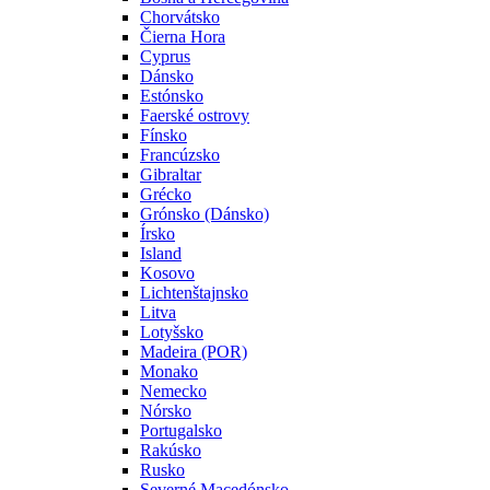
Chorvátsko
Čierna Hora
Cyprus
Dánsko
Estónsko
Faerské ostrovy
Fínsko
Francúzsko
Gibraltar
Grécko
Grónsko (Dánsko)
Írsko
Island
Kosovo
Lichtenštajnsko
Litva
Lotyšsko
Madeira (POR)
Monako
Nemecko
Nórsko
Portugalsko
Rakúsko
Rusko
Severné Macedónsko