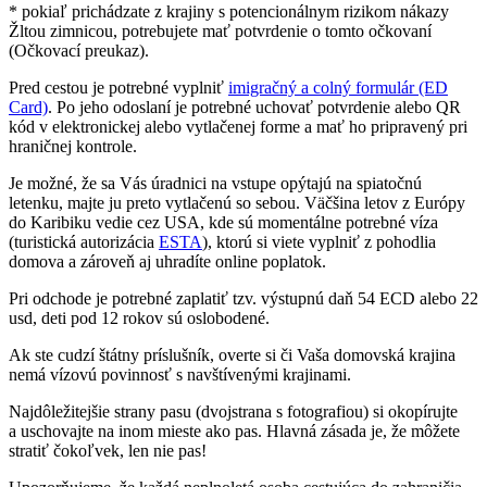
* pokiaľ prichádzate z krajiny s potencionálnym rizikom nákazy
Žltou zimnicou, potrebujete mať potvrdenie o tomto očkovaní
(Očkovací preukaz).
Pred cestou je potrebné vyplniť
imigračný a colný formulár (ED
Card)
. Po jeho odoslaní je potrebné uchovať potvrdenie alebo QR
kód v elektronickej alebo vytlačenej forme a mať ho pripravený pri
hraničnej kontrole.
Je možné, že sa Vás úradnici na vstupe opýtajú na spiatočnú
letenku, majte ju preto vytlačenú so sebou. Väčšina letov z Európy
do Karibiku vedie cez USA, kde sú momentálne potrebné víza
(turistická autorizácia
ESTA
), ktorú si viete vyplniť z pohodlia
domova a zároveň aj uhradíte online poplatok.
Pri odchode je potrebné zaplatiť tzv. výstupnú daň 54 ECD alebo 22
usd, deti pod 12 rokov sú oslobodené.
Ak ste cudzí štátny príslušník, overte si či Vaša domovská krajina
nemá vízovú povinnosť s navštívenými krajinami.
Najdôležitejšie strany pasu (dvojstrana s fotografiou) si okopírujte
a uschovajte na inom mieste ako pas. Hlavná zásada je, že môžete
stratiť čokoľvek, len nie pas!