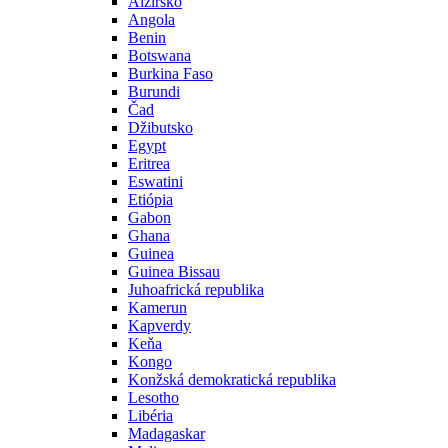
Alžírsko
Angola
Benin
Botswana
Burkina Faso
Burundi
Čad
Džibutsko
Egypt
Eritrea
Eswatini
Etiópia
Gabon
Ghana
Guinea
Guinea Bissau
Juhoafrická republika
Kamerun
Kapverdy
Keňa
Kongo
Konžská demokratická republika
Lesotho
Libéria
Madagaskar