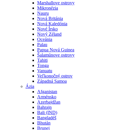
Marshallove ostrovy
Mikronézia
Nauru
Nová Británia
Nová Kaledónia
Nové Írsko
Nový Zéland
Oceánia
Palau
Papua Nová Guinea
Šalamúnove ostrovy
Tahiti
Tonga
Vanuatu
Veľkonočný ostrov
Západná Samoa
Ázia
Afganistan
Arménsko
Azerbajdžan
Bahrajn
Bali (IND)
Bangladéš
Bhután
Brunej