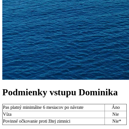
Podmienky vstupu
Dominika
Pas platný minimálne 6 mesiacov po návrate
Áno
Víza
Nie
Povinné očkovanie proti žltej zimnici
Nie*