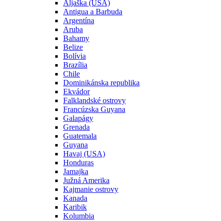
Aljaška (USA)
Antigua a Barbuda
Argentína
Aruba
Bahamy
Belize
Bolívia
Brazília
Chile
Dominikánska republika
Ekvádor
Falklandské ostrovy
Francúzska Guyana
Galapágy
Grenada
Guatemala
Guyana
Havaj (USA)
Honduras
Jamajka
Južná Amerika
Kajmanie ostrovy
Kanada
Karibik
Kolumbia