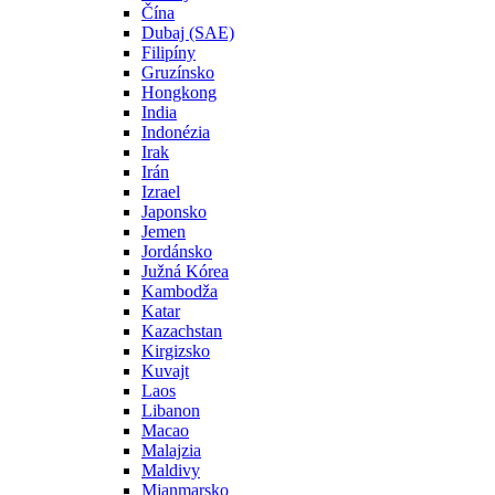
Čína
Dubaj (SAE)
Filipíny
Gruzínsko
Hongkong
India
Indonézia
Irak
Irán
Izrael
Japonsko
Jemen
Jordánsko
Južná Kórea
Kambodža
Katar
Kazachstan
Kirgizsko
Kuvajt
Laos
Libanon
Macao
Malajzia
Maldivy
Mjanmarsko