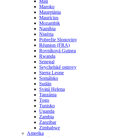
Mali
Maroko
Mauretánia
Maurícius
Mozambik
Namíbia
Nigéria
Pobrežie Slonoviny
Réunion (FRA)
Rovníková Guinea
Rwanda
Senegal
Seychelské ostrovy
Sierra Leone
Somálsko
Sudán
Svätá Helena
Tanzánia
Togo
Tunisko
Uganda
Zambia
Zanzibar
Zimbabwe
Amerika