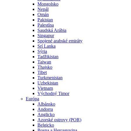
Mongolsko
Nepál
Omán
Pakistan
Palestína
Saudská Arábia
Singapur
Spojené arabské emiráty
Srí Lanka
Sýria
Tadžikistan
Taiwan
Thajsko
Tibet
Turkmenistan
Uzbekistan
Vietnam
Východný Timor
Európa
Albánsko
Andorra
Anglicko
Azorské ostrovy (POR)
Belgicko
Bosna a Hercegovina