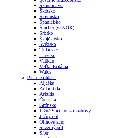
Škandinávia
Škótsko
Slovinsko
Španielsko
Špicbergy (NOR)
Srbsko
Švajčiarsko
Švédsko
Taliansko
Turecko
Vatikán
Veľká Británia
Wales
Polárne oblasti
Aljaška
Antarktída
Arktída
Čukotka
Grónsko
Južné Shetlandské ostrovy
Južný pól
Ohňová zem
Severný pól
Sibír