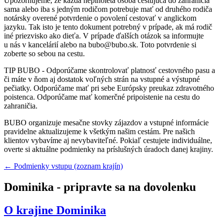
Upozorňujeme, že každá neplnoletá osoba cestujúca do zahraničia
sama alebo iba s jedným rodičom potrebuje mať od druhého rodiča
notársky overené potvrdenie o povolení cestovať v anglickom
jazyku. Tak isto je tento dokument potrebný v prípade, ak má rodič
iné priezvisko ako dieťa. V prípade ďalších otázok sa informujte
u nás v kancelárií alebo na
bubo@bubo.sk
. Toto potvrdenie si
zoberte so sebou na cestu.
TIP BUBO - Odporúčame skontrolovať platnosť cestovného pasu a
či máte v ňom aj dostatok voľných strán na vstupné a výstupné
pečiatky. Odporúčame mať pri sebe Európsky preukaz zdravotného
poistenca. Odporúčame mať komerčné pripoistenie na cestu do
zahraničia.
BUBO organizuje mesačne stovky zájazdov a vstupné informácie
pravidelne aktualizujeme k všetkým našim cestám. Pre našich
klientov vybavíme aj nevybaviteľné. Pokiaľ cestujete individuálne,
overte si aktuálne podmienky na príslušných úradoch danej krajiny.
← Podmienky vstupu (zoznam krajín)
Dominika - pripravte sa na dovolenku
O krajine
Dominika