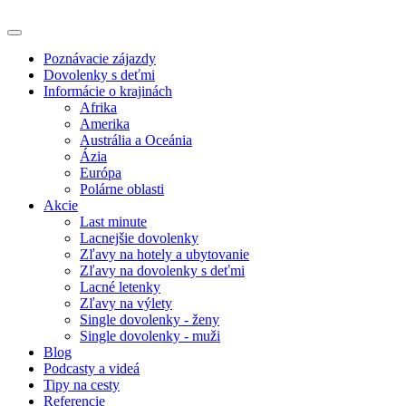
Poznávacie zájazdy
Dovolenky s deťmi
Informácie o krajinách
Afrika
Amerika
Austrália a Oceánia
Ázia
Európa
Polárne oblasti
Akcie
Last minute
Lacnejšie dovolenky
Zľavy na hotely a ubytovanie
Zľavy na dovolenky s deťmi
Lacné letenky
Zľavy na výlety
Single dovolenky - ženy
Single dovolenky - muži
Blog
Podcasty a videá
Tipy na cesty
Referencie