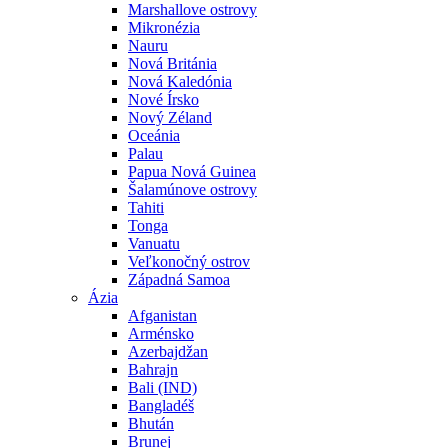
Marshallove ostrovy
Mikronézia
Nauru
Nová Británia
Nová Kaledónia
Nové Írsko
Nový Zéland
Oceánia
Palau
Papua Nová Guinea
Šalamúnove ostrovy
Tahiti
Tonga
Vanuatu
Veľkonočný ostrov
Západná Samoa
Ázia
Afganistan
Arménsko
Azerbajdžan
Bahrajn
Bali (IND)
Bangladéš
Bhután
Brunej