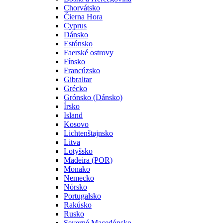
Chorvátsko
Čierna Hora
Cyprus
Dánsko
Estónsko
Faerské ostrovy
Fínsko
Francúzsko
Gibraltar
Grécko
Grónsko (Dánsko)
Írsko
Island
Kosovo
Lichtenštajnsko
Litva
Lotyšsko
Madeira (POR)
Monako
Nemecko
Nórsko
Portugalsko
Rakúsko
Rusko
Severné Macedónsko