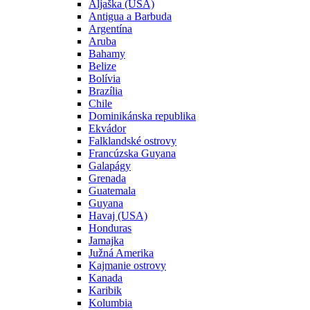
Aljaška (USA)
Antigua a Barbuda
Argentína
Aruba
Bahamy
Belize
Bolívia
Brazília
Chile
Dominikánska republika
Ekvádor
Falklandské ostrovy
Francúzska Guyana
Galapágy
Grenada
Guatemala
Guyana
Havaj (USA)
Honduras
Jamajka
Južná Amerika
Kajmanie ostrovy
Kanada
Karibik
Kolumbia