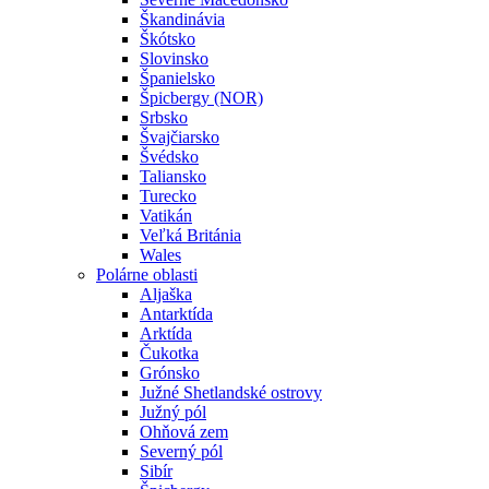
Škandinávia
Škótsko
Slovinsko
Španielsko
Špicbergy (NOR)
Srbsko
Švajčiarsko
Švédsko
Taliansko
Turecko
Vatikán
Veľká Británia
Wales
Polárne oblasti
Aljaška
Antarktída
Arktída
Čukotka
Grónsko
Južné Shetlandské ostrovy
Južný pól
Ohňová zem
Severný pól
Sibír