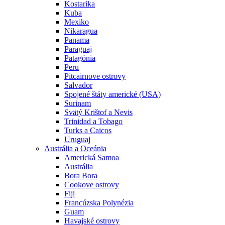
Kostarika
Kuba
Mexiko
Nikaragua
Panama
Paraguaj
Patagónia
Peru
Pitcairnove ostrovy
Salvador
Spojené štáty americké (USA)
Surinam
Svätý Krištof a Nevis
Trinidad a Tobago
Turks a Caicos
Uruguaj
Austrália a Oceánia
Americká Samoa
Austrália
Bora Bora
Cookove ostrovy
Fiji
Francúzska Polynézia
Guam
Havajské ostrovy