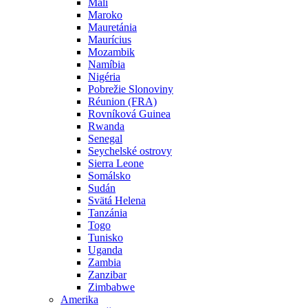
Mali
Maroko
Mauretánia
Maurícius
Mozambik
Namíbia
Nigéria
Pobrežie Slonoviny
Réunion (FRA)
Rovníková Guinea
Rwanda
Senegal
Seychelské ostrovy
Sierra Leone
Somálsko
Sudán
Svätá Helena
Tanzánia
Togo
Tunisko
Uganda
Zambia
Zanzibar
Zimbabwe
Amerika