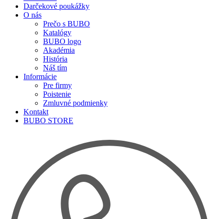
Darčekové poukážky
O nás
Prečo s BUBO
Katalógy
BUBO logo
Akadémia
História
Náš tím
Informácie
Pre firmy
Poistenie
Zmluvné podmienky
Kontakt
BUBO STORE