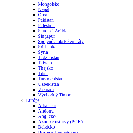
Mongolsko
Nepál
Omán
Pakistan
Palestína
Saudská Arábia
Singapur
Spojené arabské emiráty
Srí Lanka
Sýria
Tadžikistan
Taiwan
Thajsko
Tibet
Turkmenistan
Uzbekistan
Vietnam
Východný Timor
Európa
Albánsko
Andorra
Anglicko
Azorské ostrovy (POR)
Belgicko
Bosna a Hercegovina