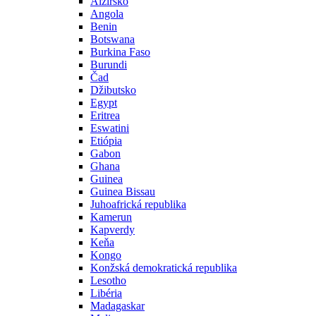
Alžírsko
Angola
Benin
Botswana
Burkina Faso
Burundi
Čad
Džibutsko
Egypt
Eritrea
Eswatini
Etiópia
Gabon
Ghana
Guinea
Guinea Bissau
Juhoafrická republika
Kamerun
Kapverdy
Keňa
Kongo
Konžská demokratická republika
Lesotho
Libéria
Madagaskar