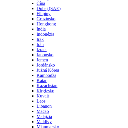
Čína
Dubaj (SAE)
Filipíny
Gruzínsko
Hongkong
India
Indonézia
Irak
Irán
Izrael
Japonsko
Jemen
Jordánsko
Južná Kórea
Kambodža
Katar
Kazachstan
Kirgizsko
Kuvajt
Laos
Libanon
Macao
Malajzia
Maldivy
Mjanmarsko