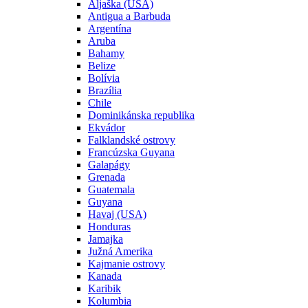
Aljaška (USA)
Antigua a Barbuda
Argentína
Aruba
Bahamy
Belize
Bolívia
Brazília
Chile
Dominikánska republika
Ekvádor
Falklandské ostrovy
Francúzska Guyana
Galapágy
Grenada
Guatemala
Guyana
Havaj (USA)
Honduras
Jamajka
Južná Amerika
Kajmanie ostrovy
Kanada
Karibik
Kolumbia