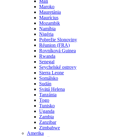
Mali
Maroko
Mauretánia
Maurícius
Mozambik
Namíbia
Nigéria
Pobrežie Slonoviny
Réunion (FRA)
Rovníková Guinea
Rwanda
Senegal
Seychelské ostrovy
Sierra Leone
Somálsko
Sudán
Svätá Helena
Tanzánia
Togo
Tunisko
Uganda
Zambia
Zanzibar
Zimbabwe
Amerika