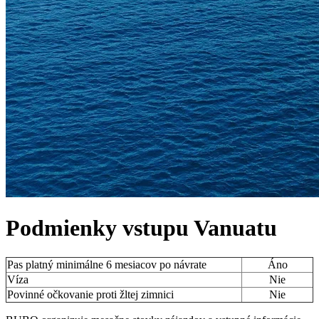
Podmienky vstupu
Vanuatu
Pas platný minimálne 6 mesiacov po návrate
Áno
Víza
Nie
Povinné očkovanie proti žltej zimnici
Nie