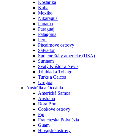
Kostarika
Kuba
Mexiko
Nikaragua
Panama
Paraguaj
Patagónia
Peru
Pitcairnove ostrovy
Salvador
Spojené štáty americké (USA)
Surinam
Svätý Krištof a Nevis
Trinidad a Tobago
Turks a Caicos
Uruguaj
Austrália a Oceánia
Americká Samoa
Austrália
Bora Bora
Cookove ostrovy
Fiji
Francúzska Polynézia
Guam
Havajské ostrovy