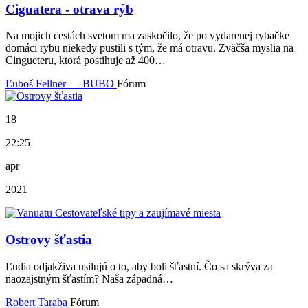
Ciguatera - otrava rýb
Na mojich cestách svetom ma zaskočilo, že po vydarenej rybačke
domáci rybu niekedy pustili s tým, že má otravu. Zväčša myslia na
Cingueteru, ktorá postihuje až 400…
Ľuboš Fellner — BUBO
Fórum
18
22:25
apr
2021
Ostrovy šťastia
Ľudia odjakživa usilujú o to, aby boli šťastní. Čo sa skrýva za
naozajstným šťastím? Naša západná…
Robert Taraba
Fórum