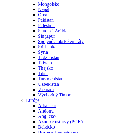
Mongolsko
Nepál
Omán
Pakistan
Palestína
Saudská Arábia
Singapur
Spojené arabské emiráty
Srí Lanka
Sýria
Tadžikistan
Taiwan
Thajsko
Tibet
Turkmenistan
Uzbekistan
Vietnam
Východný Timor
Európa
Albánsko
Andorra
Anglicko
Azorské ostrovy (POR)
Belgicko
Bosna a Hercegovina