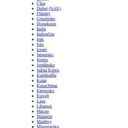
Čína
Dubaj (SAE)
Filipíny
Gruzínsko
Hongkong
India
Indonézia
Irak
Irán
Izrael
Japonsko
Jemen
Jordánsko
Južná Kórea
Kambodža
Katar
Kazachstan
Kirgizsko
Kuvajt
Laos
Libanon
Macao
Malajzia
Maldivy
Mjanmarsko