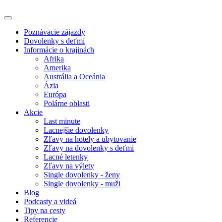
Poznávacie zájazdy
Dovolenky s deťmi
Informácie o krajinách
Afrika
Amerika
Austrália a Oceánia
Ázia
Európa
Polárne oblasti
Akcie
Last minute
Lacnejšie dovolenky
Zľavy na hotely a ubytovanie
Zľavy na dovolenky s deťmi
Lacné letenky
Zľavy na výlety
Single dovolenky - ženy
Single dovolenky - muži
Blog
Podcasty a videá
Tipy na cesty
Referencie