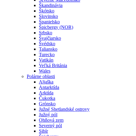
Škandinávia
Škótsko
Slovinsko
Španielsko
Špicbergy (NOR)
Srbsko
Švajčiarsko
Švédsko
Taliansko
Turecko
Vatikán
Veľká Británia
Wales
Polárne oblasti
Aljaška
Antarktída
Arktída
Čukotka
Grónsko
Južné Shetlandské ostrovy
Južný pól
Ohňová zem
Severný pól
Sibír