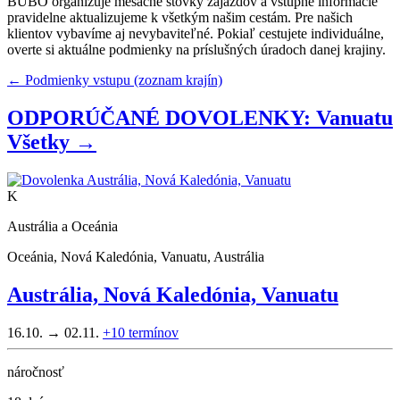
BUBO organizuje mesačne stovky zájazdov a vstupné informácie
pravidelne aktualizujeme k všetkým našim cestám. Pre našich
klientov vybavíme aj nevybaviteľné. Pokiaľ cestujete individuálne,
overte si aktuálne podmienky na príslušných úradoch danej krajiny.
← Podmienky vstupu (zoznam krajín)
ODPORÚČANÉ DOVOLENKY: Vanuatu
Všetky →
K
Austrália a Oceánia
Oceánia, Nová Kaledónia, Vanuatu, Austrália
Austrália, Nová Kaledónia, Vanuatu
16.10. → 02.11.
+10
termínov
náročnosť