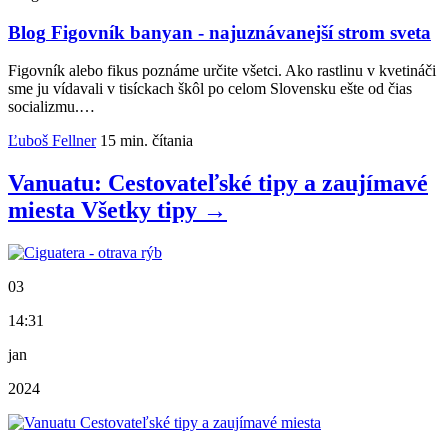
Blog
Figovník banyan - najuznávanejší strom sveta
Figovník alebo fikus poznáme určite všetci. Ako rastlinu v kvetináči
sme ju vídavali v tisíckach škôl po celom Slovensku ešte od čias
socializmu.…
Ľuboš Fellner
15 min. čítania
Vanuatu: Cestovateľské tipy a zaujímavé
miesta
Všetky
tipy
→
03
14:31
jan
2024