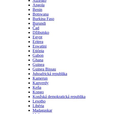
Alžírsko
Angola
Benin
Botswana
Burkina Faso
Burundi
Čad
Džibutsko
Egypt
Eritrea
Eswatini
Etiópia
Gabon
Ghana
Guinea
Guinea Bissau
Juhoafrická republika
Kamerun
Kapverdy
Keňa
Kongo
Konžská demokratická republika
Lesotho
Libéria
Madagaskar