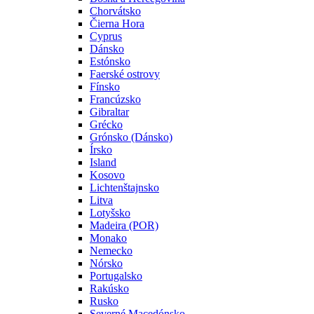
Chorvátsko
Čierna Hora
Cyprus
Dánsko
Estónsko
Faerské ostrovy
Fínsko
Francúzsko
Gibraltar
Grécko
Grónsko (Dánsko)
Írsko
Island
Kosovo
Lichtenštajnsko
Litva
Lotyšsko
Madeira (POR)
Monako
Nemecko
Nórsko
Portugalsko
Rakúsko
Rusko
Severné Macedónsko