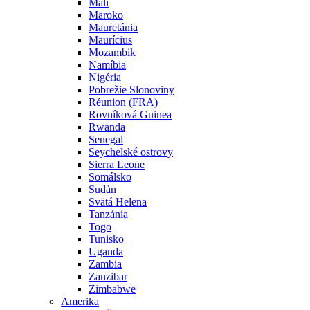
Mali
Maroko
Mauretánia
Maurícius
Mozambik
Namíbia
Nigéria
Pobrežie Slonoviny
Réunion (FRA)
Rovníková Guinea
Rwanda
Senegal
Seychelské ostrovy
Sierra Leone
Somálsko
Sudán
Svätá Helena
Tanzánia
Togo
Tunisko
Uganda
Zambia
Zanzibar
Zimbabwe
Amerika