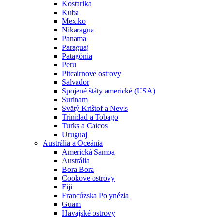
Kostarika
Kuba
Mexiko
Nikaragua
Panama
Paraguaj
Patagónia
Peru
Pitcairnove ostrovy
Salvador
Spojené štáty americké (USA)
Surinam
Svätý Krištof a Nevis
Trinidad a Tobago
Turks a Caicos
Uruguaj
Austrália a Oceánia
Americká Samoa
Austrália
Bora Bora
Cookove ostrovy
Fiji
Francúzska Polynézia
Guam
Havajské ostrovy