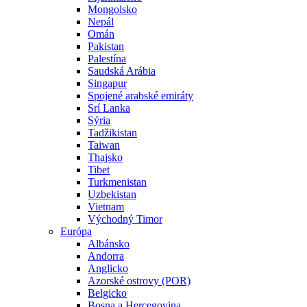
Mongolsko
Nepál
Omán
Pakistan
Palestína
Saudská Arábia
Singapur
Spojené arabské emiráty
Srí Lanka
Sýria
Tadžikistan
Taiwan
Thajsko
Tibet
Turkmenistan
Uzbekistan
Vietnam
Východný Timor
Európa
Albánsko
Andorra
Anglicko
Azorské ostrovy (POR)
Belgicko
Bosna a Hercegovina