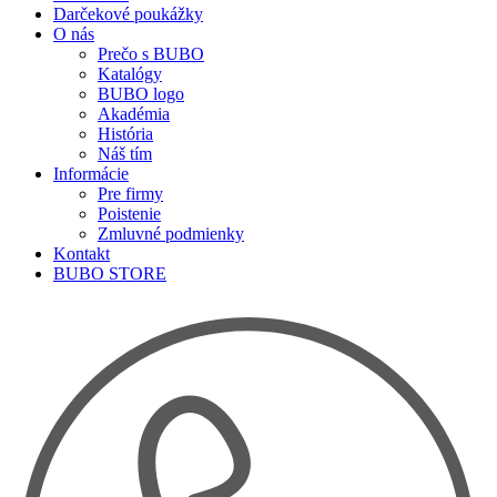
Darčekové poukážky
O nás
Prečo s BUBO
Katalógy
BUBO logo
Akadémia
História
Náš tím
Informácie
Pre firmy
Poistenie
Zmluvné podmienky
Kontakt
BUBO STORE