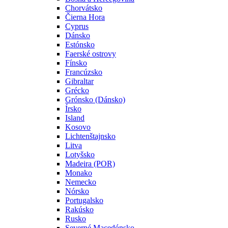
Chorvátsko
Čierna Hora
Cyprus
Dánsko
Estónsko
Faerské ostrovy
Fínsko
Francúzsko
Gibraltar
Grécko
Grónsko (Dánsko)
Írsko
Island
Kosovo
Lichtenštajnsko
Litva
Lotyšsko
Madeira (POR)
Monako
Nemecko
Nórsko
Portugalsko
Rakúsko
Rusko
Severné Macedónsko