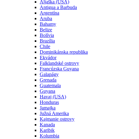
Aljaška (USA)
Antigua a Barbuda
Argentína
Aruba
Bahamy
Belize
Bolívia
Brazília
Chile
Dominikánska republika
Ekvádor
Falklandské ostrovy
Francúzska Guyana
Galapágy
Grenada
Guatemala
Guyana
Havaj (USA)
Honduras
Jamajka
Južná Amerika
Kajmanie ostrovy
Kanada
Karibik
Kolumbia