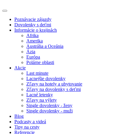
Poznávacie zájazdy
Dovolenky s deťmi
Informácie o krajinách
Afrika
Amerika
Austrália a Oceánia
Ázia
Európa
Polárne oblasti
Akcie
Last minute
Lacnejšie dovolenky
Zľavy na hotely a ubytovanie
Zľavy na dovolenky s deťmi
Lacné letenky
Zľavy na výlety
Single dovolenky - ženy
Single dovolenky - muži
Blog
Podcasty a videá
Tipy na cesty
Referencie