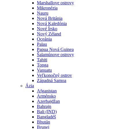
Marshallove ostrovy
Mikronézia
Nauru
Nová Británia
Nová Kaledónia
Nové Írsko
Nový Zéland
Oceánia
Palau
Papua Nová Guinea
Šalamúnove ostrovy
Tahiti
Tonga
Vanuatu
Veľkonočný ostrov
Západná Samoa
Ázia
Afganistan
Arménsko
Azerbajdžan
Bahrajn
Bali (IND)
Bangladéš
Bhután
Brunej