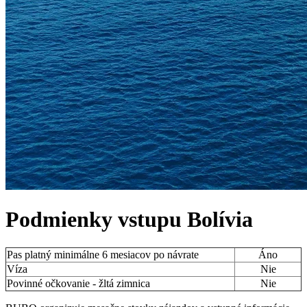
Podmienky vstupu
Bolívia
Pas platný minimálne 6 mesiacov po návrate
Áno
Víza
Nie
Povinné očkovanie - žltá zimnica
Nie