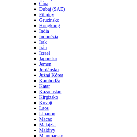
Čína
Dubaj (SAE)
Filipíny
Gruzínsko
Hongkong
India
Indonézia
Irak
Irán
Izrael
Japonsko
Jemen
Jordánsko
Južná Kórea
Kambodža
Katar
Kazachstan
Kirgizsko
Kuvajt
Laos
Libanon
Macao
Malajzia
Maldivy
Mjanmarsko