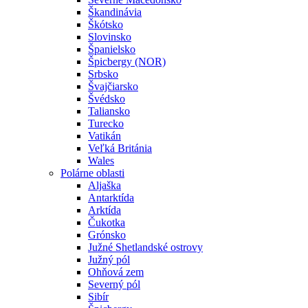
Škandinávia
Škótsko
Slovinsko
Španielsko
Špicbergy (NOR)
Srbsko
Švajčiarsko
Švédsko
Taliansko
Turecko
Vatikán
Veľká Británia
Wales
Polárne oblasti
Aljaška
Antarktída
Arktída
Čukotka
Grónsko
Južné Shetlandské ostrovy
Južný pól
Ohňová zem
Severný pól
Sibír