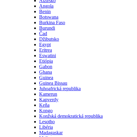
Alžírsko
Angola
Benin
Botswana
Burkina Faso
Burundi
Čad
Džibutsko
Egypt
Eritrea
Eswatini
Etiópia
Gabon
Ghana
Guinea
Guinea Bissau
Juhoafrická republika
Kamerun
Kapverdy
Keňa
Kongo
Konžská demokratická republika
Lesotho
Libéria
Madagaskar