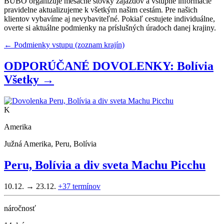
BUBO organizuje mesačne stovky zájazdov a vstupné informácie
pravidelne aktualizujeme k všetkým našim cestám. Pre našich
klientov vybavíme aj nevybaviteľné. Pokiaľ cestujete individuálne,
overte si aktuálne podmienky na príslušných úradoch danej krajiny.
← Podmienky vstupu (zoznam krajín)
ODPORÚČANÉ DOVOLENKY: Bolívia
Všetky →
K
Amerika
Južná Amerika, Peru, Bolívia
Peru, Bolívia a div sveta Machu Picchu
10.12. → 23.12.
+37
termínov
náročnosť