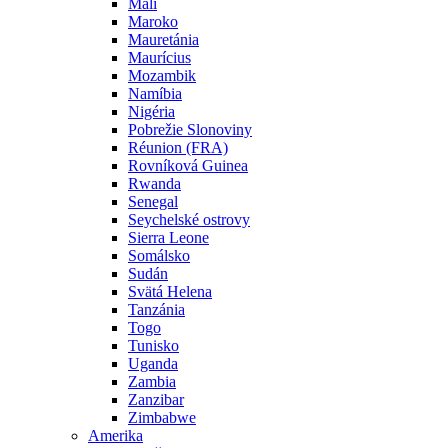
Mali
Maroko
Mauretánia
Maurícius
Mozambik
Namíbia
Nigéria
Pobrežie Slonoviny
Réunion (FRA)
Rovníková Guinea
Rwanda
Senegal
Seychelské ostrovy
Sierra Leone
Somálsko
Sudán
Svätá Helena
Tanzánia
Togo
Tunisko
Uganda
Zambia
Zanzibar
Zimbabwe
Amerika