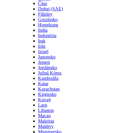
Čína
Dubaj (SAE)
Filipíny
Gruzínsko
Hongkong
India
Indonézia
Irak
Irán
Izrael
Japonsko
Jemen
Jordánsko
Južná Kórea
Kambodža
Katar
Kazachstan
Kirgizsko
Kuvajt
Laos
Libanon
Macao
Malajzia
Maldivy
Mjanmarsko