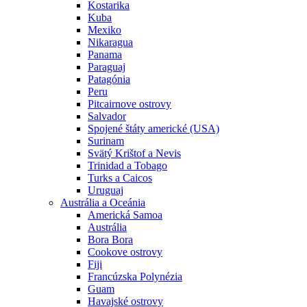
Kostarika
Kuba
Mexiko
Nikaragua
Panama
Paraguaj
Patagónia
Peru
Pitcairnove ostrovy
Salvador
Spojené štáty americké (USA)
Surinam
Svätý Krištof a Nevis
Trinidad a Tobago
Turks a Caicos
Uruguaj
Austrália a Oceánia
Americká Samoa
Austrália
Bora Bora
Cookove ostrovy
Fiji
Francúzska Polynézia
Guam
Havajské ostrovy