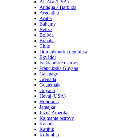
Aljaška (USA)
Antigua a Barbuda
Argentína
Aruba
Bahamy
Belize
Bolívia
Brazília
Chile
Dominikánska republika
Ekvádor
Falklandské ostrovy
Francúzska Guyana
Galapágy
Grenada
Guatemala
Guyana
Havaj (USA)
Honduras
Jamajka
Južná Amerika
Kajmanie ostrovy
Kanada
Karibik
Kolumbia