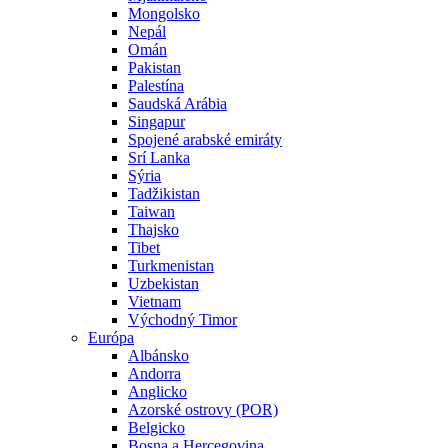
Mongolsko
Nepál
Omán
Pakistan
Palestína
Saudská Arábia
Singapur
Spojené arabské emiráty
Srí Lanka
Sýria
Tadžikistan
Taiwan
Thajsko
Tibet
Turkmenistan
Uzbekistan
Vietnam
Východný Timor
Európa
Albánsko
Andorra
Anglicko
Azorské ostrovy (POR)
Belgicko
Bosna a Hercegovina