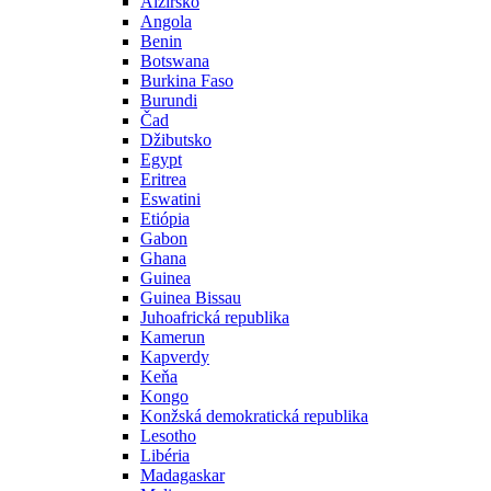
Alžírsko
Angola
Benin
Botswana
Burkina Faso
Burundi
Čad
Džibutsko
Egypt
Eritrea
Eswatini
Etiópia
Gabon
Ghana
Guinea
Guinea Bissau
Juhoafrická republika
Kamerun
Kapverdy
Keňa
Kongo
Konžská demokratická republika
Lesotho
Libéria
Madagaskar