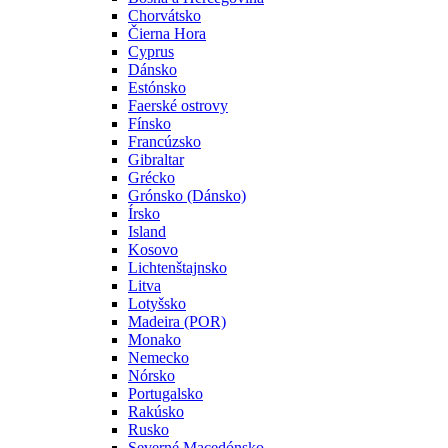
Chorvátsko
Čierna Hora
Cyprus
Dánsko
Estónsko
Faerské ostrovy
Fínsko
Francúzsko
Gibraltar
Grécko
Grónsko (Dánsko)
Írsko
Island
Kosovo
Lichtenštajnsko
Litva
Lotyšsko
Madeira (POR)
Monako
Nemecko
Nórsko
Portugalsko
Rakúsko
Rusko
Severné Macedónsko