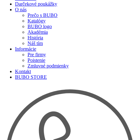
Darčekové poukážky
O nás
Prečo s BUBO
Katalógy
BUBO logo
Akadémia
História
Náš tím
Informácie
Pre firmy
Poistenie
Zmluvné podmienky
Kontakt
BUBO STORE