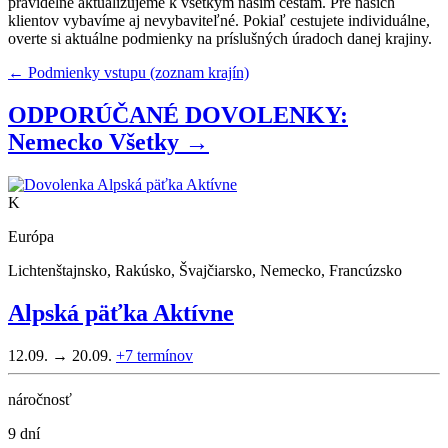
pravidelne aktualizujeme k všetkým našim cestám. Pre našich
klientov vybavíme aj nevybaviteľné. Pokiaľ cestujete individuálne,
overte si aktuálne podmienky na príslušných úradoch danej krajiny.
← Podmienky vstupu (zoznam krajín)
ODPORÚČANÉ DOVOLENKY:
Nemecko
Všetky →
K
Európa
Lichtenštajnsko, Rakúsko, Švajčiarsko, Nemecko, Francúzsko
Alpská päťka Aktívne
12.09. → 20.09.
+7
termínov
náročnosť
9 dní