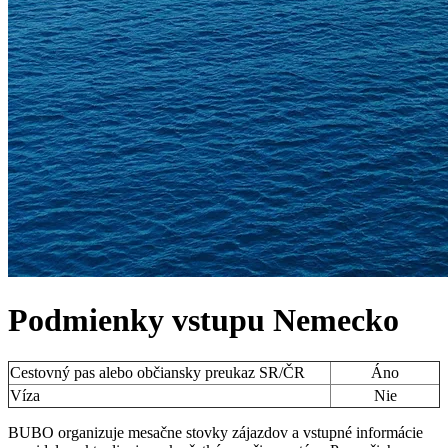
Podmienky vstupu
Nemecko
Cestovný pas alebo občiansky preukaz SR/ČR
Áno
Víza
Nie
BUBO organizuje mesačne stovky zájazdov a vstupné informácie