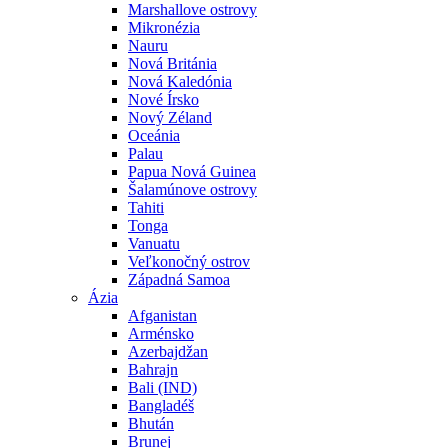
Marshallove ostrovy
Mikronézia
Nauru
Nová Británia
Nová Kaledónia
Nové Írsko
Nový Zéland
Oceánia
Palau
Papua Nová Guinea
Šalamúnove ostrovy
Tahiti
Tonga
Vanuatu
Veľkonočný ostrov
Západná Samoa
Ázia
Afganistan
Arménsko
Azerbajdžan
Bahrajn
Bali (IND)
Bangladéš
Bhután
Brunej