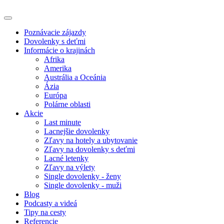
Poznávacie zájazdy
Dovolenky s deťmi
Informácie o krajinách
Afrika
Amerika
Austrália a Oceánia
Ázia
Európa
Polárne oblasti
Akcie
Last minute
Lacnejšie dovolenky
Zľavy na hotely a ubytovanie
Zľavy na dovolenky s deťmi
Lacné letenky
Zľavy na výlety
Single dovolenky - ženy
Single dovolenky - muži
Blog
Podcasty a videá
Tipy na cesty
Referencie