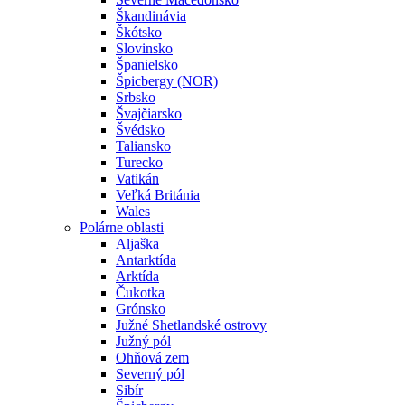
Škandinávia
Škótsko
Slovinsko
Španielsko
Špicbergy (NOR)
Srbsko
Švajčiarsko
Švédsko
Taliansko
Turecko
Vatikán
Veľká Británia
Wales
Polárne oblasti
Aljaška
Antarktída
Arktída
Čukotka
Grónsko
Južné Shetlandské ostrovy
Južný pól
Ohňová zem
Severný pól
Sibír