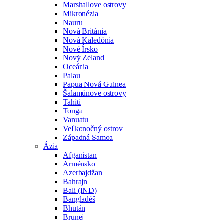
Marshallove ostrovy
Mikronézia
Nauru
Nová Británia
Nová Kaledónia
Nové Írsko
Nový Zéland
Oceánia
Palau
Papua Nová Guinea
Šalamúnove ostrovy
Tahiti
Tonga
Vanuatu
Veľkonočný ostrov
Západná Samoa
Ázia
Afganistan
Arménsko
Azerbajdžan
Bahrajn
Bali (IND)
Bangladéš
Bhután
Brunej