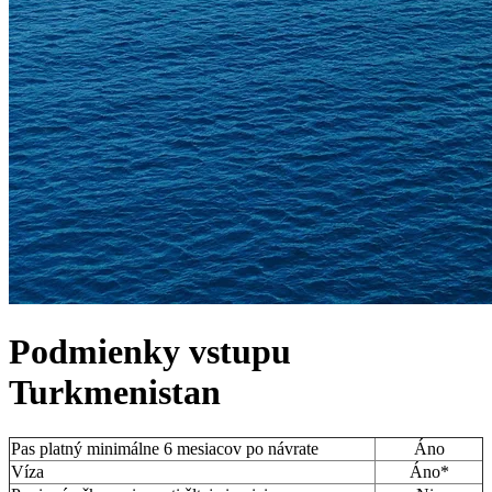
Podmienky vstupu
Turkmenistan
Pas platný minimálne 6 mesiacov po návrate
Áno
Víza
Áno*