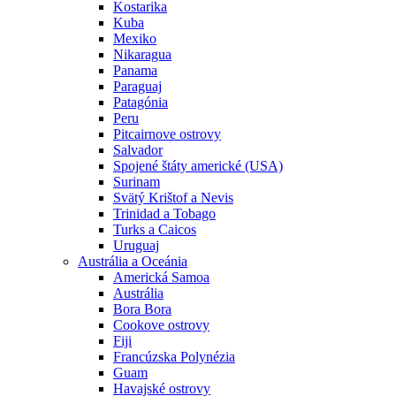
Kostarika
Kuba
Mexiko
Nikaragua
Panama
Paraguaj
Patagónia
Peru
Pitcairnove ostrovy
Salvador
Spojené štáty americké (USA)
Surinam
Svätý Krištof a Nevis
Trinidad a Tobago
Turks a Caicos
Uruguaj
Austrália a Oceánia
Americká Samoa
Austrália
Bora Bora
Cookove ostrovy
Fiji
Francúzska Polynézia
Guam
Havajské ostrovy