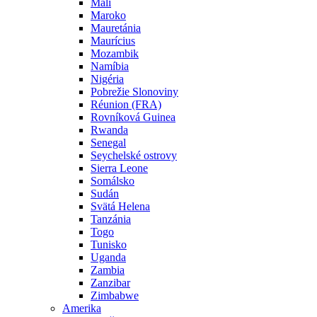
Mali
Maroko
Mauretánia
Maurícius
Mozambik
Namíbia
Nigéria
Pobrežie Slonoviny
Réunion (FRA)
Rovníková Guinea
Rwanda
Senegal
Seychelské ostrovy
Sierra Leone
Somálsko
Sudán
Svätá Helena
Tanzánia
Togo
Tunisko
Uganda
Zambia
Zanzibar
Zimbabwe
Amerika