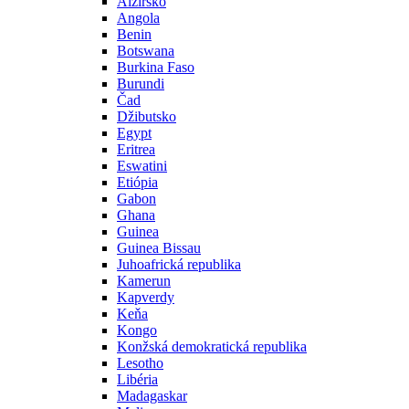
Alžírsko
Angola
Benin
Botswana
Burkina Faso
Burundi
Čad
Džibutsko
Egypt
Eritrea
Eswatini
Etiópia
Gabon
Ghana
Guinea
Guinea Bissau
Juhoafrická republika
Kamerun
Kapverdy
Keňa
Kongo
Konžská demokratická republika
Lesotho
Libéria
Madagaskar