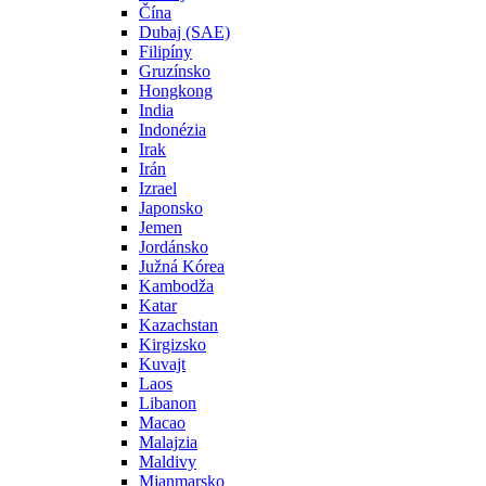
Čína
Dubaj (SAE)
Filipíny
Gruzínsko
Hongkong
India
Indonézia
Irak
Irán
Izrael
Japonsko
Jemen
Jordánsko
Južná Kórea
Kambodža
Katar
Kazachstan
Kirgizsko
Kuvajt
Laos
Libanon
Macao
Malajzia
Maldivy
Mjanmarsko