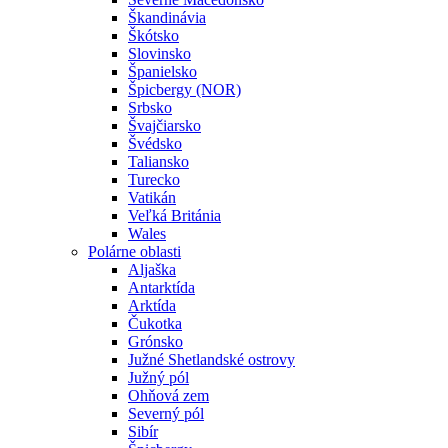
Škandinávia
Škótsko
Slovinsko
Španielsko
Špicbergy (NOR)
Srbsko
Švajčiarsko
Švédsko
Taliansko
Turecko
Vatikán
Veľká Británia
Wales
Polárne oblasti
Aljaška
Antarktída
Arktída
Čukotka
Grónsko
Južné Shetlandské ostrovy
Južný pól
Ohňová zem
Severný pól
Sibír