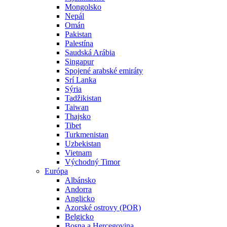
Mongolsko
Nepál
Omán
Pakistan
Palestína
Saudská Arábia
Singapur
Spojené arabské emiráty
Srí Lanka
Sýria
Tadžikistan
Taiwan
Thajsko
Tibet
Turkmenistan
Uzbekistan
Vietnam
Východný Timor
Európa
Albánsko
Andorra
Anglicko
Azorské ostrovy (POR)
Belgicko
Bosna a Hercegovina