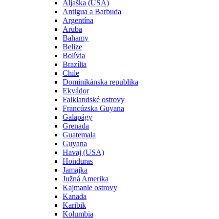
Aljaška (USA)
Antigua a Barbuda
Argentína
Aruba
Bahamy
Belize
Bolívia
Brazília
Chile
Dominikánska republika
Ekvádor
Falklandské ostrovy
Francúzska Guyana
Galapágy
Grenada
Guatemala
Guyana
Havaj (USA)
Honduras
Jamajka
Južná Amerika
Kajmanie ostrovy
Kanada
Karibik
Kolumbia