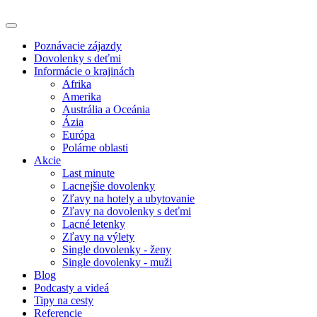
Poznávacie zájazdy
Dovolenky s deťmi
Informácie o krajinách
Afrika
Amerika
Austrália a Oceánia
Ázia
Európa
Polárne oblasti
Akcie
Last minute
Lacnejšie dovolenky
Zľavy na hotely a ubytovanie
Zľavy na dovolenky s deťmi
Lacné letenky
Zľavy na výlety
Single dovolenky - ženy
Single dovolenky - muži
Blog
Podcasty a videá
Tipy na cesty
Referencie