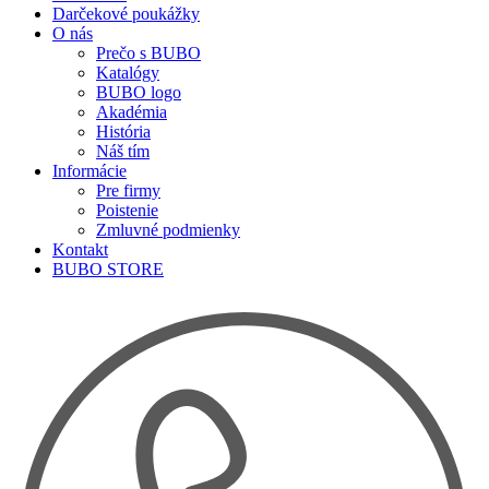
Darčekové poukážky
O nás
Prečo s BUBO
Katalógy
BUBO logo
Akadémia
História
Náš tím
Informácie
Pre firmy
Poistenie
Zmluvné podmienky
Kontakt
BUBO STORE