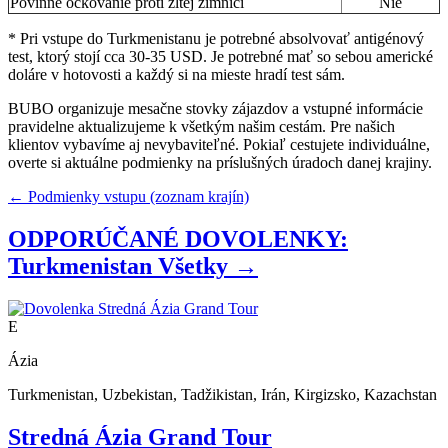
Povinné očkovanie proti žltej zimnici
Nie
* Pri vstupe do Turkmenistanu je potrebné absolvovať antigénový
test, ktorý stojí cca 30-35 USD. Je potrebné mať so sebou americké
doláre v hotovosti a každý si na mieste hradí test sám.
BUBO organizuje mesačne stovky zájazdov a vstupné informácie
pravidelne aktualizujeme k všetkým našim cestám. Pre našich
klientov vybavíme aj nevybaviteľné. Pokiaľ cestujete individuálne,
overte si aktuálne podmienky na príslušných úradoch danej krajiny.
← Podmienky vstupu (zoznam krajín)
ODPORÚČANÉ DOVOLENKY:
Turkmenistan
Všetky →
E
Ázia
Turkmenistan, Uzbekistan, Tadžikistan, Irán, Kirgizsko, Kazachstan
Stredná Ázia Grand Tour