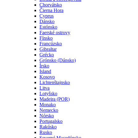
Chorvátsko
Čierna Hora
Cyprus
Dánsko
Estónsko
Faerské ostrovy
Fínsko
Francúzsko
Gibraltar
Grécko
Grónsko (Dánsko)
Írsko
Island
Kosovo
Lichtenštajnsko
Litva
Lotyšsko
Madeira (POR)
Monako
Nemecko
Nórsko
Portugalsko
Rakúsko
Rusko
Severné Macedónsko