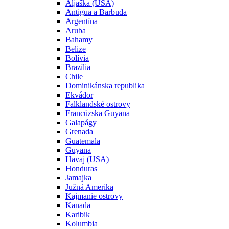
Aljaška (USA)
Antigua a Barbuda
Argentína
Aruba
Bahamy
Belize
Bolívia
Brazília
Chile
Dominikánska republika
Ekvádor
Falklandské ostrovy
Francúzska Guyana
Galapágy
Grenada
Guatemala
Guyana
Havaj (USA)
Honduras
Jamajka
Južná Amerika
Kajmanie ostrovy
Kanada
Karibik
Kolumbia