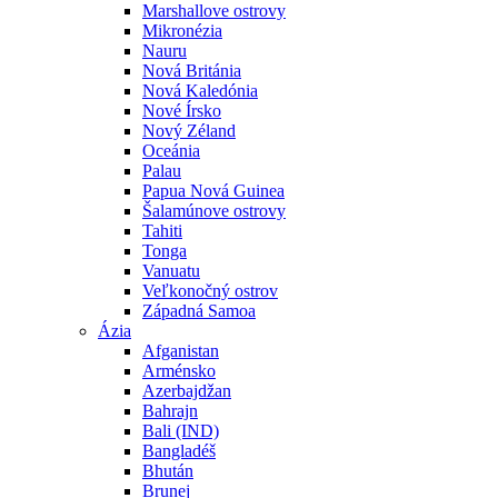
Marshallove ostrovy
Mikronézia
Nauru
Nová Británia
Nová Kaledónia
Nové Írsko
Nový Zéland
Oceánia
Palau
Papua Nová Guinea
Šalamúnove ostrovy
Tahiti
Tonga
Vanuatu
Veľkonočný ostrov
Západná Samoa
Ázia
Afganistan
Arménsko
Azerbajdžan
Bahrajn
Bali (IND)
Bangladéš
Bhután
Brunej