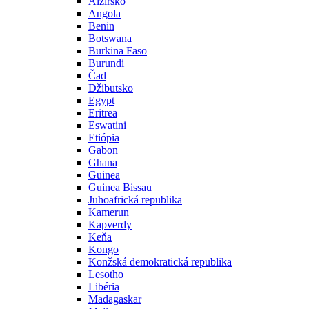
Alžírsko
Angola
Benin
Botswana
Burkina Faso
Burundi
Čad
Džibutsko
Egypt
Eritrea
Eswatini
Etiópia
Gabon
Ghana
Guinea
Guinea Bissau
Juhoafrická republika
Kamerun
Kapverdy
Keňa
Kongo
Konžská demokratická republika
Lesotho
Libéria
Madagaskar