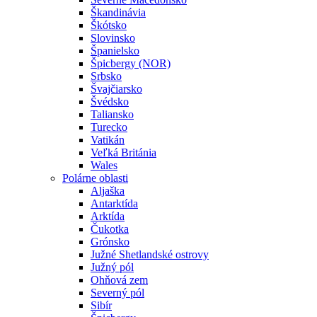
Škandinávia
Škótsko
Slovinsko
Španielsko
Špicbergy (NOR)
Srbsko
Švajčiarsko
Švédsko
Taliansko
Turecko
Vatikán
Veľká Británia
Wales
Polárne oblasti
Aljaška
Antarktída
Arktída
Čukotka
Grónsko
Južné Shetlandské ostrovy
Južný pól
Ohňová zem
Severný pól
Sibír