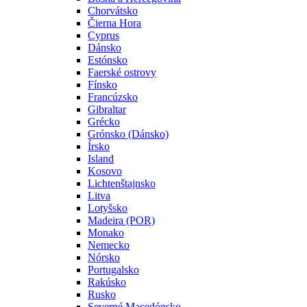
Chorvátsko
Čierna Hora
Cyprus
Dánsko
Estónsko
Faerské ostrovy
Fínsko
Francúzsko
Gibraltar
Grécko
Grónsko (Dánsko)
Írsko
Island
Kosovo
Lichtenštajnsko
Litva
Lotyšsko
Madeira (POR)
Monako
Nemecko
Nórsko
Portugalsko
Rakúsko
Rusko
Severné Macedónsko