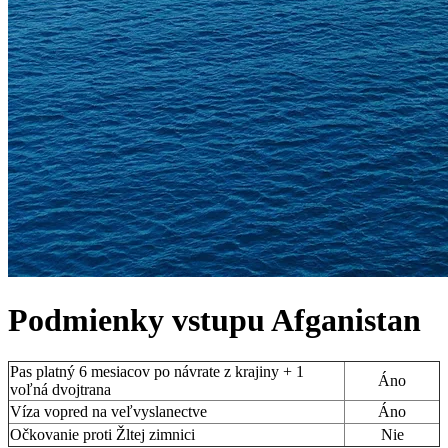
Podmienky vstupu
Afganistan
Pas platný 6 mesiacov po návrate z krajiny + 1
Áno
voľná dvojtrana
Víza vopred na veľvyslanectve
Áno
Očkovanie proti Žltej zimnici
Nie