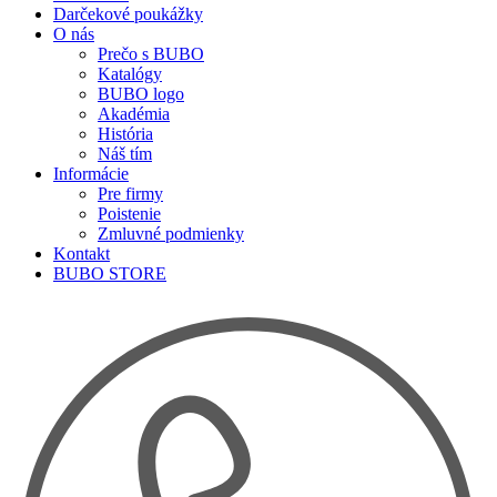
Darčekové poukážky
O nás
Prečo s BUBO
Katalógy
BUBO logo
Akadémia
História
Náš tím
Informácie
Pre firmy
Poistenie
Zmluvné podmienky
Kontakt
BUBO STORE