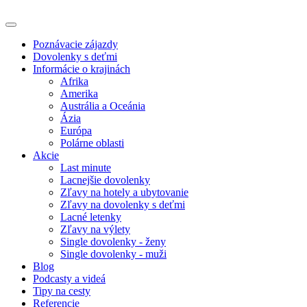
Poznávacie zájazdy
Dovolenky s deťmi
Informácie o krajinách
Afrika
Amerika
Austrália a Oceánia
Ázia
Európa
Polárne oblasti
Akcie
Last minute
Lacnejšie dovolenky
Zľavy na hotely a ubytovanie
Zľavy na dovolenky s deťmi
Lacné letenky
Zľavy na výlety
Single dovolenky - ženy
Single dovolenky - muži
Blog
Podcasty a videá
Tipy na cesty
Referencie