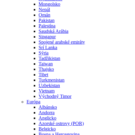
Mongolsko
Nepál
Omán
Pakistan
Palestína
Saudská Arábia
Singapur
Spojené arabské emiráty
Srí Lanka
Sýria
Tadžikistan
Taiwan
Thajsko
Tibet
Turkmenistan
Uzbekistan
Vietnam
Východný Timor
Európa
Albánsko
Andorra
Anglicko
Azorské ostrovy (POR)
Belgicko
Bosna a Hercegovina