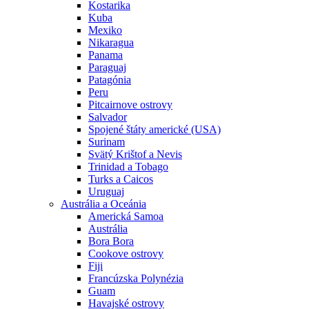
Kostarika
Kuba
Mexiko
Nikaragua
Panama
Paraguaj
Patagónia
Peru
Pitcairnove ostrovy
Salvador
Spojené štáty americké (USA)
Surinam
Svätý Krištof a Nevis
Trinidad a Tobago
Turks a Caicos
Uruguaj
Austrália a Oceánia
Americká Samoa
Austrália
Bora Bora
Cookove ostrovy
Fiji
Francúzska Polynézia
Guam
Havajské ostrovy