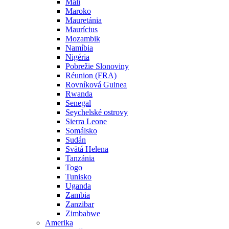
Mali
Maroko
Mauretánia
Maurícius
Mozambik
Namíbia
Nigéria
Pobrežie Slonoviny
Réunion (FRA)
Rovníková Guinea
Rwanda
Senegal
Seychelské ostrovy
Sierra Leone
Somálsko
Sudán
Svätá Helena
Tanzánia
Togo
Tunisko
Uganda
Zambia
Zanzibar
Zimbabwe
Amerika