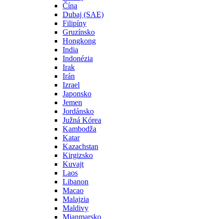
Čína
Dubaj (SAE)
Filipíny
Gruzínsko
Hongkong
India
Indonézia
Irak
Irán
Izrael
Japonsko
Jemen
Jordánsko
Južná Kórea
Kambodža
Katar
Kazachstan
Kirgizsko
Kuvajt
Laos
Libanon
Macao
Malajzia
Maldivy
Mjanmarsko