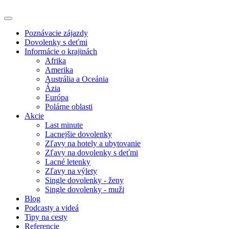
Poznávacie zájazdy
Dovolenky s deťmi
Informácie o krajinách
Afrika
Amerika
Austrália a Oceánia
Ázia
Európa
Polárne oblasti
Akcie
Last minute
Lacnejšie dovolenky
Zľavy na hotely a ubytovanie
Zľavy na dovolenky s deťmi
Lacné letenky
Zľavy na výlety
Single dovolenky - ženy
Single dovolenky - muži
Blog
Podcasty a videá
Tipy na cesty
Referencie