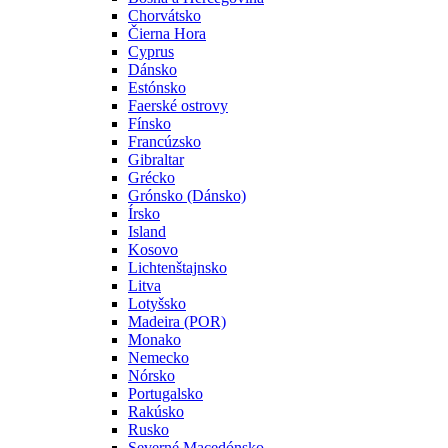
Chorvátsko
Čierna Hora
Cyprus
Dánsko
Estónsko
Faerské ostrovy
Fínsko
Francúzsko
Gibraltar
Grécko
Grónsko (Dánsko)
Írsko
Island
Kosovo
Lichtenštajnsko
Litva
Lotyšsko
Madeira (POR)
Monako
Nemecko
Nórsko
Portugalsko
Rakúsko
Rusko
Severné Macedónsko