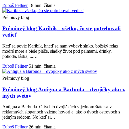
Ľuboš Fellner
18 min. čítania
Prémiový blog
Prémiový blog
Karibik - všetko, čo ste potrebovali
vedieť
Keď sa povie Karibik, hneď sa nám vybaví: slnko, božský relax,
modré more a biele pláže, sladký život pod palmami, drinky,
pohoda, láska, ...…
Ľuboš Fellner
51 min. čítania
Prémiový blog
Prémiový blog
Antigua a Barbuda – dvojičky ako z
iných svetov
Antigua a Barbuda. O týchto dvojičkách v jednom štáte sa v
reklamných sloganoch vzletne hovorí aj ako o dvoch ostrovoch s
jedným srdcom. No keď si…
Ľuboš Fellner
26 min. čítania