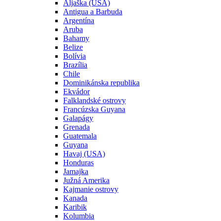
Aljaška (USA)
Antigua a Barbuda
Argentína
Aruba
Bahamy
Belize
Bolívia
Brazília
Chile
Dominikánska republika
Ekvádor
Falklandské ostrovy
Francúzska Guyana
Galapágy
Grenada
Guatemala
Guyana
Havaj (USA)
Honduras
Jamajka
Južná Amerika
Kajmanie ostrovy
Kanada
Karibik
Kolumbia