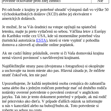
Povinné očkovanie proti žltej zimnici
Nie
Pri odchode z krajiny je potrebné uhradiť výstupnú daň vo výške 50
východokaribských dolárov (XCD) alebo jej ekvivalent v
amerických dolároch.
Je možné, že sa Vás úradnici na vstupe opýtajú na spiatočnú
letenku, majte ju preto vytlačenú so sebou. Väčšina letov z Európy
do Karibiku vedie cez USA, kde sú momentálne potrebné víza
(turistická autorizácia
ESTA
), ktorú si viete vyplniť z pohodlia
domova a zároveň aj uhradíte online poplatok.
Ak ste cudzí štátny príslušník, overte si či Vaša domovská krajina
nemá vízovú povinnosť s navštívenými krajinami.
Najdôležitejšie strany pasu (dvojstrana s fotografiou) si okopírujte
a uschovajte na inom mieste ako pas. Hlavná zásada je, že môžete
stratiť čokoľvek, len nie pas!
Upozorňujeme, že každá neplnoletá osoba cestujúca do zahraničia
sama alebo iba s jedným rodičom potrebuje mať od druhého rodiča
notársky overené potvrdenie o povolení cestovať v anglickom
jazyku. Tak isto je tento dokument potrebný v prípade, ak má rodič
iné priezvisko ako dieťa. V prípade ďalších otázok sa informujte
u nás v kancelárií alebo na
bubo@bubo.sk
. Toto potvrdenie si
zoberte so sebou na cestu.