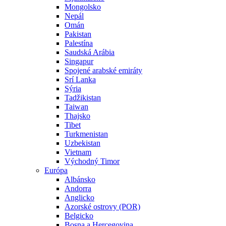
Mongolsko
Nepál
Omán
Pakistan
Palestína
Saudská Arábia
Singapur
Spojené arabské emiráty
Srí Lanka
Sýria
Tadžikistan
Taiwan
Thajsko
Tibet
Turkmenistan
Uzbekistan
Vietnam
Východný Timor
Európa
Albánsko
Andorra
Anglicko
Azorské ostrovy (POR)
Belgicko
Bosna a Hercegovina