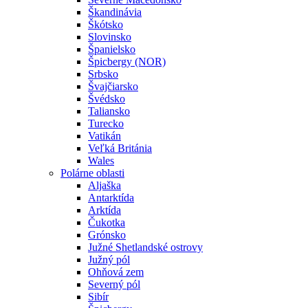
Škandinávia
Škótsko
Slovinsko
Španielsko
Špicbergy (NOR)
Srbsko
Švajčiarsko
Švédsko
Taliansko
Turecko
Vatikán
Veľká Británia
Wales
Polárne oblasti
Aljaška
Antarktída
Arktída
Čukotka
Grónsko
Južné Shetlandské ostrovy
Južný pól
Ohňová zem
Severný pól
Sibír