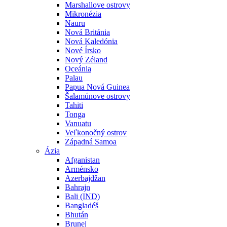
Marshallove ostrovy
Mikronézia
Nauru
Nová Británia
Nová Kaledónia
Nové Írsko
Nový Zéland
Oceánia
Palau
Papua Nová Guinea
Šalamúnove ostrovy
Tahiti
Tonga
Vanuatu
Veľkonočný ostrov
Západná Samoa
Ázia
Afganistan
Arménsko
Azerbajdžan
Bahrajn
Bali (IND)
Bangladéš
Bhután
Brunej