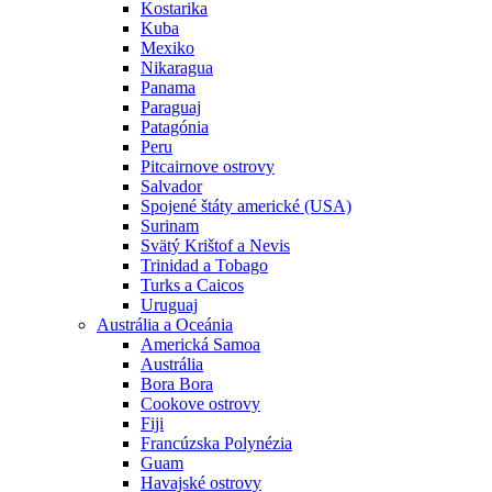
Kostarika
Kuba
Mexiko
Nikaragua
Panama
Paraguaj
Patagónia
Peru
Pitcairnove ostrovy
Salvador
Spojené štáty americké (USA)
Surinam
Svätý Krištof a Nevis
Trinidad a Tobago
Turks a Caicos
Uruguaj
Austrália a Oceánia
Americká Samoa
Austrália
Bora Bora
Cookove ostrovy
Fiji
Francúzska Polynézia
Guam
Havajské ostrovy