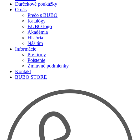
Darčekové poukážky
O nás
Prečo s BUBO
Katalógy
BUBO logo
Akadémia
História
Náš tím
Informácie
Pre firmy
Poistenie
Zmluvné podmienky
Kontakt
BUBO STORE