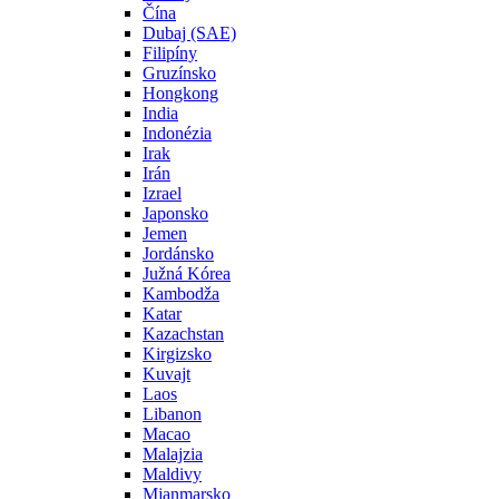
Čína
Dubaj (SAE)
Filipíny
Gruzínsko
Hongkong
India
Indonézia
Irak
Irán
Izrael
Japonsko
Jemen
Jordánsko
Južná Kórea
Kambodža
Katar
Kazachstan
Kirgizsko
Kuvajt
Laos
Libanon
Macao
Malajzia
Maldivy
Mjanmarsko