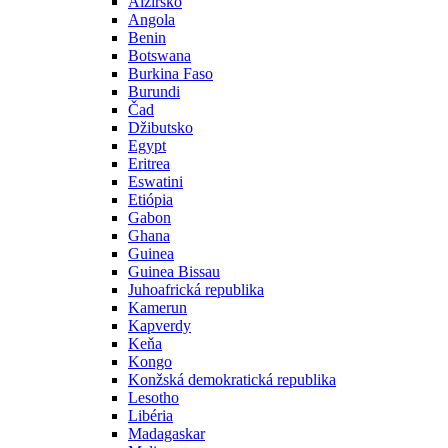
Alžírsko
Angola
Benin
Botswana
Burkina Faso
Burundi
Čad
Džibutsko
Egypt
Eritrea
Eswatini
Etiópia
Gabon
Ghana
Guinea
Guinea Bissau
Juhoafrická republika
Kamerun
Kapverdy
Keňa
Kongo
Konžská demokratická republika
Lesotho
Libéria
Madagaskar