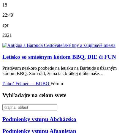
18
22:49
apr
2021
Letisko so smiešnym kódom BBQ, DIE či FUN
Pristávam neskoro poobede na letisku na Barbude s úžasným
kódom BBQ. Som rád, že na tak krátkej dráhe naše…
Ľuboš Fellner — BUBO
Fórum
Vyhľadajte na celom svete
Podmienky vstupu
Abcházsko
Podmienky vstupu
Afganistan