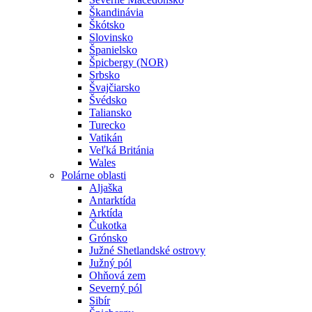
Škandinávia
Škótsko
Slovinsko
Španielsko
Špicbergy (NOR)
Srbsko
Švajčiarsko
Švédsko
Taliansko
Turecko
Vatikán
Veľká Británia
Wales
Polárne oblasti
Aljaška
Antarktída
Arktída
Čukotka
Grónsko
Južné Shetlandské ostrovy
Južný pól
Ohňová zem
Severný pól
Sibír