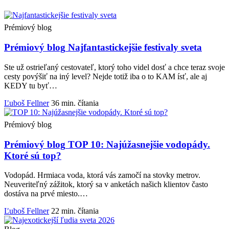
Prémiový blog
Prémiový blog
Najfantastickejšie festivaly sveta
Ste už ostrieľaný cestovateľ, ktorý toho videl dosť a chce teraz svoje
cesty povýšiť na iný level? Nejde totiž iba o to KAM ísť, ale aj
KEDY tu byť…
Ľuboš Fellner
36 min. čítania
Prémiový blog
Prémiový blog
TOP 10: Najúžasnejšie vodopády.
Ktoré sú top?
Vodopád. Hrmiaca voda, ktorá vás zamočí na stovky metrov.
Neuveriteľný zážitok, ktorý sa v anketách našich klientov často
dostáva na prvé miesto.…
Ľuboš Fellner
22 min. čítania