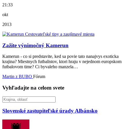
21:33
okt
2013
Zažite výnimočný Kamerun
Kamerun - co si predstavite, ked sa povie tato nanajvys exoticka
krajina? Miestnych futbalistov, ktori hraju v nejednom europskom
futbalovom time? Ci byvaleho manzela…
Martin z BUBO
Fórum
Vyhľadajte na celom svete
Slovenské zastupiteľské úrady
Albánsko