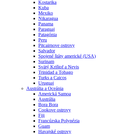
Kostarika
Kuba
Mexiko
Nikaragua
Panama
Paraguaj
Patagónia
Peru
Pitcairnove ostrovy
Salvador
Spojené štáty americké (USA)
Surinam
Svätý Krištof a Nevis
Trinidad a Tobago
Turks a Caicos
Uruguaj
Austrália a Oceánia
Americká Samoa
Austrália
Bora Bora
Cookove ostrovy
Fiji
Francúzska Polynézia
Guam
Havajské ostrovy