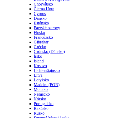
Chorvátsko
Čierna Hora
Cyprus
Dánsko
Estónsko
Faerské ostrovy
Fínsko
Francúzsko
Gibraltar
Grécko
Grónsko (Dánsko)
Írsko
Island
Kosovo
Lichtenštajnsko
Litva
Lotyšsko
Madeira (POR)
Monako
Nemecko
Nórsko
Portugalsko
Rakúsko
Rusko
Severné Macedónsko