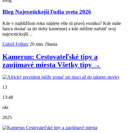
Blog
Blog
Najexotickejší ľudia sveta 2026
Kde v najbližšom roku nájdete ešte tú pravú exotiku? Kde máte
šancu dostať sa do doby kamennej a kde môžete nafotiť svoj
najexotickejší…
Ľuboš Fellner
20 min. čítania
Kamerun: Cestovateľské tipy a
zaujímavé miesta
Všetky
tipy
→
13
13:48
okt
2025