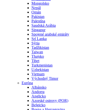
Mongolsko
Nepál
Omán
Pakistan
Palestína
Saudská Arábia
Singapur
Spojené arabské emiráty
Srí Lanka
Sýria
Tadžikistan
Taiwan
Thajsko
Tibet
Turkmenistan
Uzbekistan
Vietnam
Východný Timor
Európa
Albánsko
Andorra
Anglicko
Azorské ostrovy (POR)
Belgicko
Bosna a Hercegovina