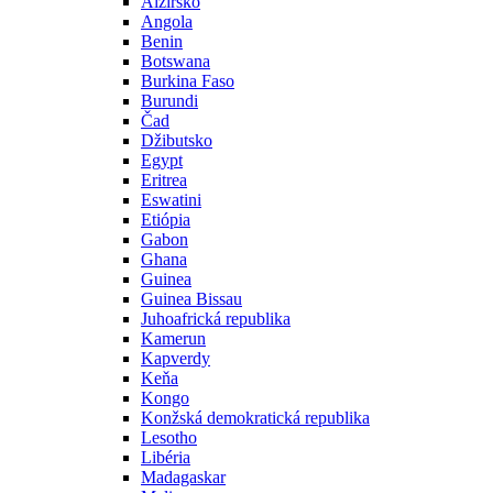
Alžírsko
Angola
Benin
Botswana
Burkina Faso
Burundi
Čad
Džibutsko
Egypt
Eritrea
Eswatini
Etiópia
Gabon
Ghana
Guinea
Guinea Bissau
Juhoafrická republika
Kamerun
Kapverdy
Keňa
Kongo
Konžská demokratická republika
Lesotho
Libéria
Madagaskar