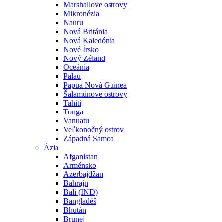
Marshallove ostrovy
Mikronézia
Nauru
Nová Británia
Nová Kaledónia
Nové Írsko
Nový Zéland
Oceánia
Palau
Papua Nová Guinea
Šalamúnove ostrovy
Tahiti
Tonga
Vanuatu
Veľkonočný ostrov
Západná Samoa
Ázia
Afganistan
Arménsko
Azerbajdžan
Bahrajn
Bali (IND)
Bangladéš
Bhután
Brunej