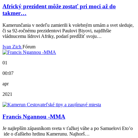
Africký prezident môže zostať pri moci až do
takmer…
Kamerunčania v nedeľu zamierili k volebným urnám a svet sleduje,
či sa 92-ročnému prezidentovi Paulovi Biyovi, najdlhšie
vládnucemu lídrovi Afriky, podarí predĺžiť svoju…
Ivan Zich
Fórum
01
00:07
apr
2021
Francis Ngannou -MMA
Je najlepším zápasníkom sveta v ťažkej váhe a po Samuelovi Eto’o
ide o ďalšieho hrdinu Kamerunu. Najhorš…