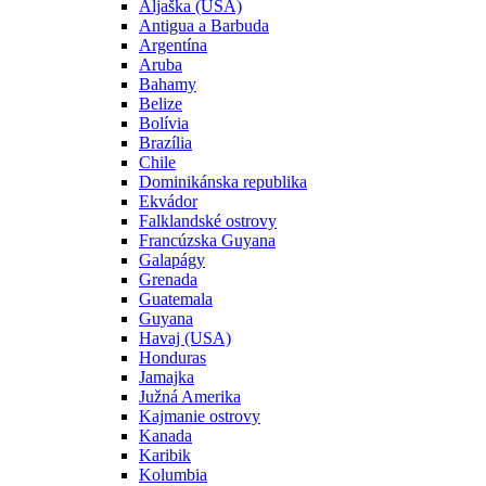
Aljaška (USA)
Antigua a Barbuda
Argentína
Aruba
Bahamy
Belize
Bolívia
Brazília
Chile
Dominikánska republika
Ekvádor
Falklandské ostrovy
Francúzska Guyana
Galapágy
Grenada
Guatemala
Guyana
Havaj (USA)
Honduras
Jamajka
Južná Amerika
Kajmanie ostrovy
Kanada
Karibik
Kolumbia