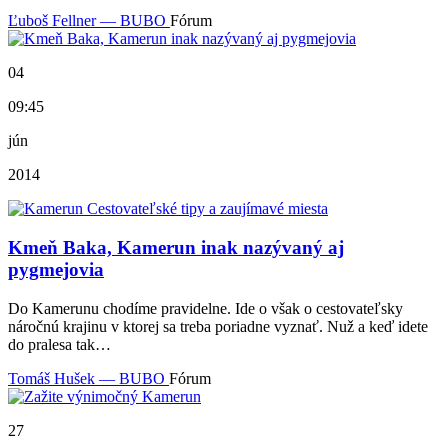
Ľuboš Fellner — BUBO
Fórum
04
09:45
jún
2014
Kmeň Baka, Kamerun inak nazývaný aj
pygmejovia
Do Kamerunu chodíme pravidelne. Ide o však o cestovateľsky
náročnú krajinu v ktorej sa treba poriadne vyznať. Nuž a keď idete
do pralesa tak…
Tomáš Hušek — BUBO
Fórum
27