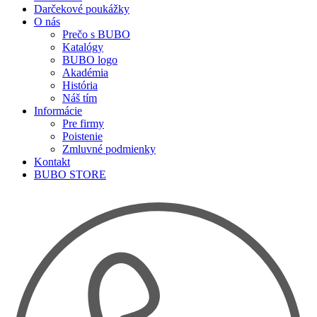
Darčekové poukážky
O nás
Prečo s BUBO
Katalógy
BUBO logo
Akadémia
História
Náš tím
Informácie
Pre firmy
Poistenie
Zmluvné podmienky
Kontakt
BUBO STORE