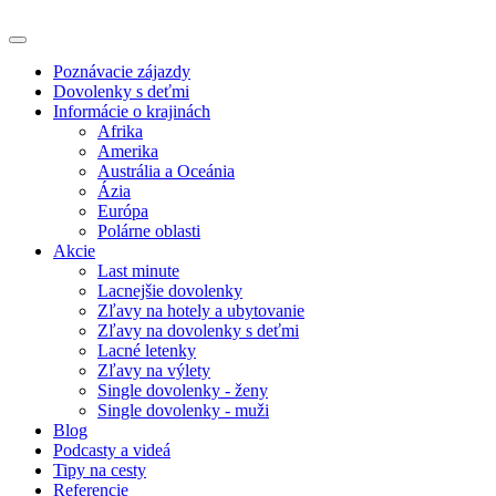
Poznávacie zájazdy
Dovolenky s deťmi
Informácie o krajinách
Afrika
Amerika
Austrália a Oceánia
Ázia
Európa
Polárne oblasti
Akcie
Last minute
Lacnejšie dovolenky
Zľavy na hotely a ubytovanie
Zľavy na dovolenky s deťmi
Lacné letenky
Zľavy na výlety
Single dovolenky - ženy
Single dovolenky - muži
Blog
Podcasty a videá
Tipy na cesty
Referencie