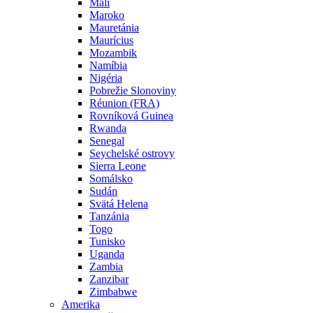
Mali
Maroko
Mauretánia
Maurícius
Mozambik
Namíbia
Nigéria
Pobrežie Slonoviny
Réunion (FRA)
Rovníková Guinea
Rwanda
Senegal
Seychelské ostrovy
Sierra Leone
Somálsko
Sudán
Svätá Helena
Tanzánia
Togo
Tunisko
Uganda
Zambia
Zanzibar
Zimbabwe
Amerika