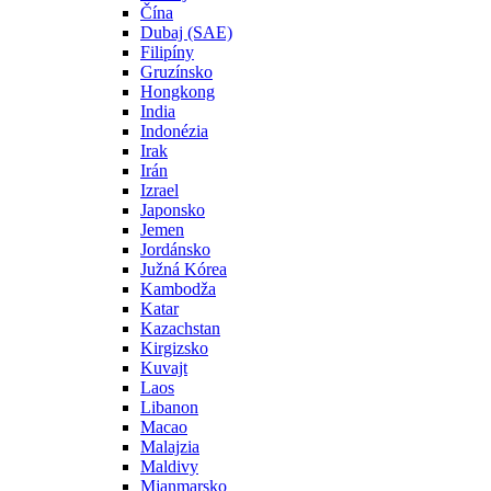
Čína
Dubaj (SAE)
Filipíny
Gruzínsko
Hongkong
India
Indonézia
Irak
Irán
Izrael
Japonsko
Jemen
Jordánsko
Južná Kórea
Kambodža
Katar
Kazachstan
Kirgizsko
Kuvajt
Laos
Libanon
Macao
Malajzia
Maldivy
Mjanmarsko