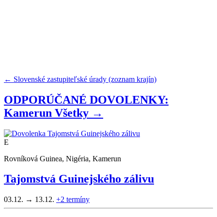
← Slovenské zastupiteľské úrady (zoznam krajín)
ODPORÚČANÉ DOVOLENKY:
Kamerun
Všetky →
E
Rovníková Guinea, Nigéria, Kamerun
Tajomstvá Guinejského zálivu
03.12. → 13.12.
+2
termíny