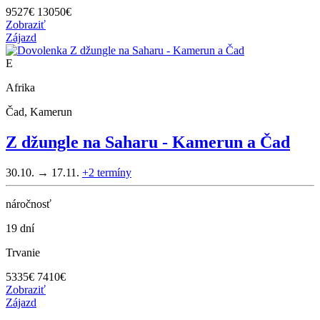
9527
€
13050€
Zobraziť
Zájazd
E
Afrika
Čad, Kamerun
Z džungle na Saharu - Kamerun a Čad
30.10. → 17.11.
+2
termíny
náročnosť
19 dní
Trvanie
5335
€
7410€
Zobraziť
Zájazd