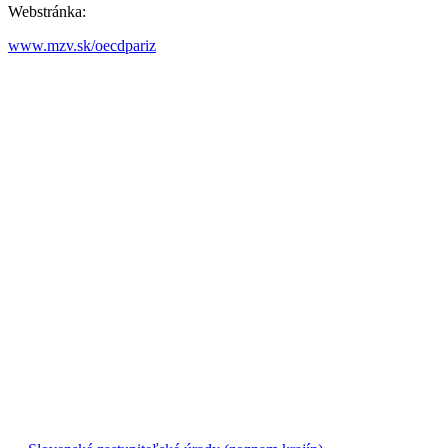
Webstránka:
www.mzv.sk/oecdpariz