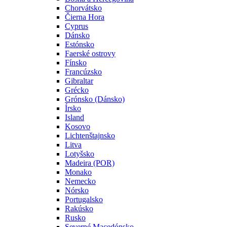
Chorvátsko
Čierna Hora
Cyprus
Dánsko
Estónsko
Faerské ostrovy
Fínsko
Francúzsko
Gibraltar
Grécko
Grónsko (Dánsko)
Írsko
Island
Kosovo
Lichtenštajnsko
Litva
Lotyšsko
Madeira (POR)
Monako
Nemecko
Nórsko
Portugalsko
Rakúsko
Rusko
Severné Macedónsko