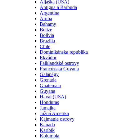
Aljaška (USA)
Antigua a Barbuda
Argentína
Aruba
Bahamy
Belize
Bolívia
Brazília
Chile
Dominikánska republika
Ekvádor
Falklandské ostrovy
Francúzska Guyana
Galapágy
Grenada
Guatemala
Guyana
Havaj (USA)
Honduras
Jamajka
Južná Amerika
Kajmanie ostrovy
Kanada
Karibik
Kolumbia