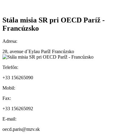
Stála misia SR pri OECD Paríž -
Francúzsko
Adresa:
28, avenue d´Eylau Paríž Francúzsko
Telefón:
+33 156265090
Mobil:
Fax:
+33 156265092
E-mail:
oecd.paris@mzv.sk