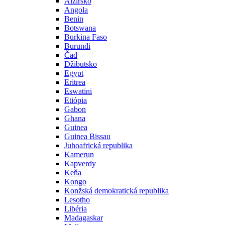
Alžírsko
Angola
Benin
Botswana
Burkina Faso
Burundi
Čad
Džibutsko
Egypt
Eritrea
Eswatini
Etiópia
Gabon
Ghana
Guinea
Guinea Bissau
Juhoafrická republika
Kamerun
Kapverdy
Keňa
Kongo
Konžská demokratická republika
Lesotho
Libéria
Madagaskar