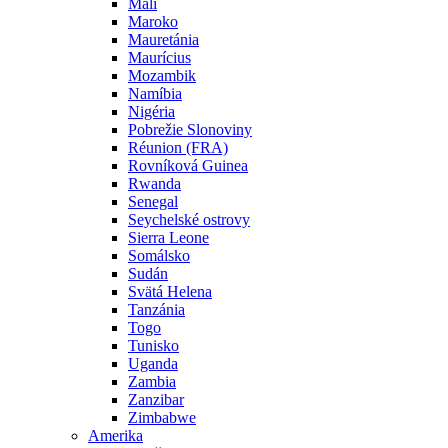
Mali
Maroko
Mauretánia
Maurícius
Mozambik
Namíbia
Nigéria
Pobrežie Slonoviny
Réunion (FRA)
Rovníková Guinea
Rwanda
Senegal
Seychelské ostrovy
Sierra Leone
Somálsko
Sudán
Svätá Helena
Tanzánia
Togo
Tunisko
Uganda
Zambia
Zanzibar
Zimbabwe
Amerika