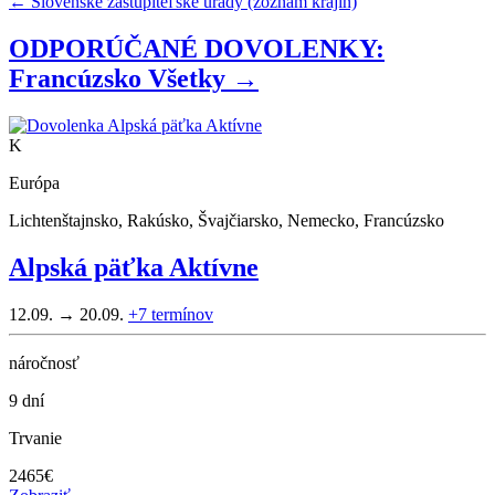
← Slovenské zastupiteľské úrady (zoznam krajín)
ODPORÚČANÉ DOVOLENKY:
Francúzsko
Všetky →
K
Európa
Lichtenštajnsko, Rakúsko, Švajčiarsko, Nemecko, Francúzsko
Alpská päťka Aktívne
12.09. → 20.09.
+7
termínov
náročnosť
9 dní
Trvanie
2465
€