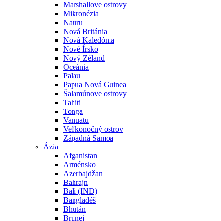
Marshallove ostrovy
Mikronézia
Nauru
Nová Británia
Nová Kaledónia
Nové Írsko
Nový Zéland
Oceánia
Palau
Papua Nová Guinea
Šalamúnove ostrovy
Tahiti
Tonga
Vanuatu
Veľkonočný ostrov
Západná Samoa
Ázia
Afganistan
Arménsko
Azerbajdžan
Bahrajn
Bali (IND)
Bangladéš
Bhután
Brunej