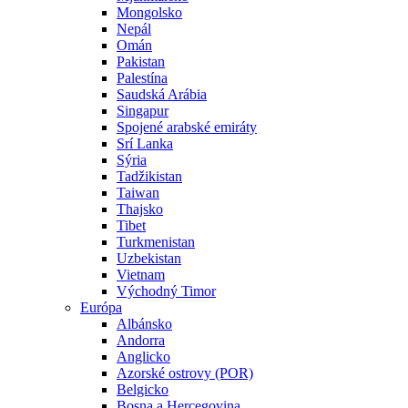
Mongolsko
Nepál
Omán
Pakistan
Palestína
Saudská Arábia
Singapur
Spojené arabské emiráty
Srí Lanka
Sýria
Tadžikistan
Taiwan
Thajsko
Tibet
Turkmenistan
Uzbekistan
Vietnam
Východný Timor
Európa
Albánsko
Andorra
Anglicko
Azorské ostrovy (POR)
Belgicko
Bosna a Hercegovina