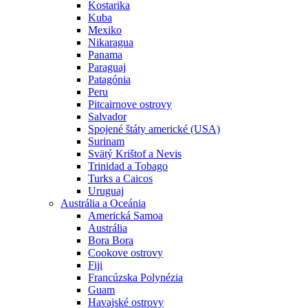
Kostarika
Kuba
Mexiko
Nikaragua
Panama
Paraguaj
Patagónia
Peru
Pitcairnove ostrovy
Salvador
Spojené štáty americké (USA)
Surinam
Svätý Krištof a Nevis
Trinidad a Tobago
Turks a Caicos
Uruguaj
Austrália a Oceánia
Americká Samoa
Austrália
Bora Bora
Cookove ostrovy
Fiji
Francúzska Polynézia
Guam
Havajské ostrovy