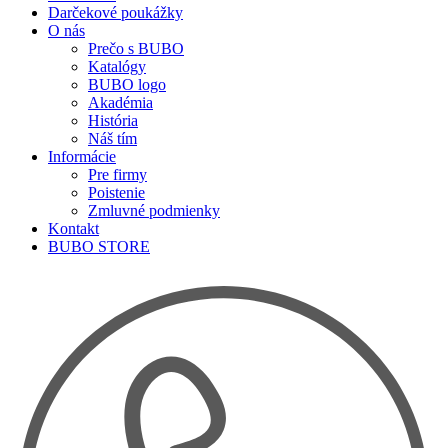
Darčekové poukážky
O nás
Prečo s BUBO
Katalógy
BUBO logo
Akadémia
História
Náš tím
Informácie
Pre firmy
Poistenie
Zmluvné podmienky
Kontakt
BUBO STORE