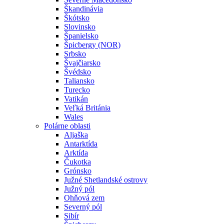
Škandinávia
Škótsko
Slovinsko
Španielsko
Špicbergy (NOR)
Srbsko
Švajčiarsko
Švédsko
Taliansko
Turecko
Vatikán
Veľká Británia
Wales
Polárne oblasti
Aljaška
Antarktída
Arktída
Čukotka
Grónsko
Južné Shetlandské ostrovy
Južný pól
Ohňová zem
Severný pól
Sibír