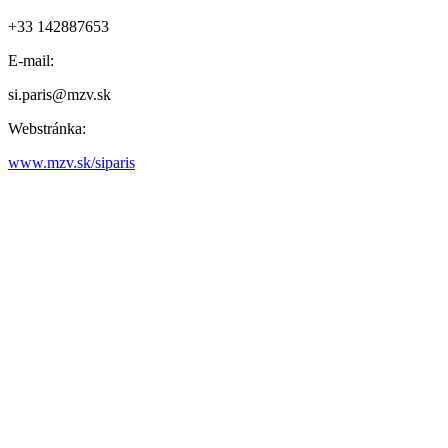
+33 142887653
E-mail:
si.paris@mzv.sk
Webstránka:
www.mzv.sk/siparis