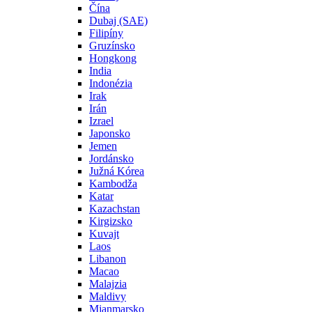
Čína
Dubaj (SAE)
Filipíny
Gruzínsko
Hongkong
India
Indonézia
Irak
Irán
Izrael
Japonsko
Jemen
Jordánsko
Južná Kórea
Kambodža
Katar
Kazachstan
Kirgizsko
Kuvajt
Laos
Libanon
Macao
Malajzia
Maldivy
Mjanmarsko