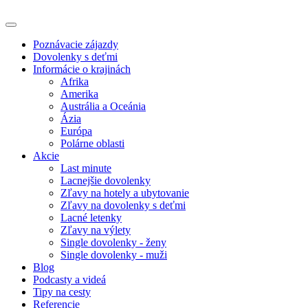
Poznávacie zájazdy
Dovolenky s deťmi
Informácie o krajinách
Afrika
Amerika
Austrália a Oceánia
Ázia
Európa
Polárne oblasti
Akcie
Last minute
Lacnejšie dovolenky
Zľavy na hotely a ubytovanie
Zľavy na dovolenky s deťmi
Lacné letenky
Zľavy na výlety
Single dovolenky - ženy
Single dovolenky - muži
Blog
Podcasty a videá
Tipy na cesty
Referencie