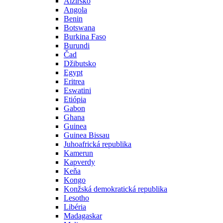
Alžírsko
Angola
Benin
Botswana
Burkina Faso
Burundi
Čad
Džibutsko
Egypt
Eritrea
Eswatini
Etiópia
Gabon
Ghana
Guinea
Guinea Bissau
Juhoafrická republika
Kamerun
Kapverdy
Keňa
Kongo
Konžská demokratická republika
Lesotho
Libéria
Madagaskar