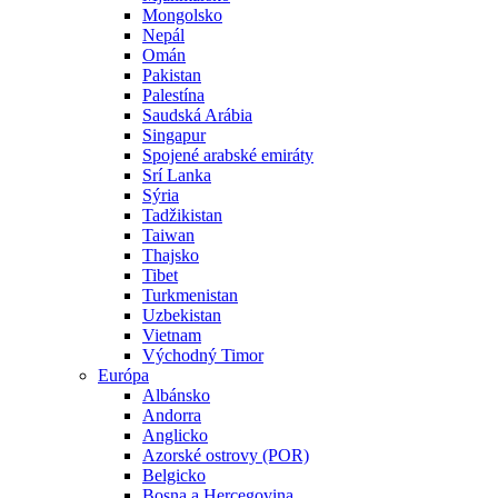
Mongolsko
Nepál
Omán
Pakistan
Palestína
Saudská Arábia
Singapur
Spojené arabské emiráty
Srí Lanka
Sýria
Tadžikistan
Taiwan
Thajsko
Tibet
Turkmenistan
Uzbekistan
Vietnam
Východný Timor
Európa
Albánsko
Andorra
Anglicko
Azorské ostrovy (POR)
Belgicko
Bosna a Hercegovina