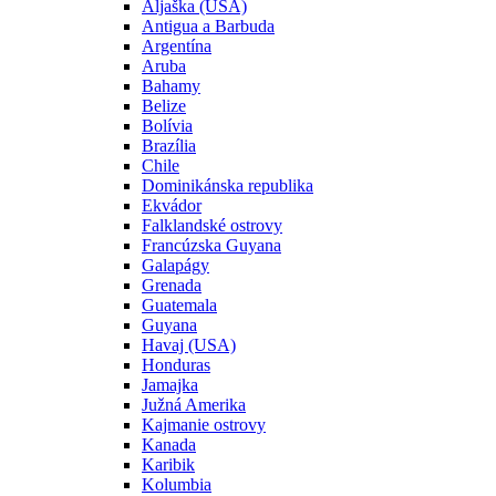
Aljaška (USA)
Antigua a Barbuda
Argentína
Aruba
Bahamy
Belize
Bolívia
Brazília
Chile
Dominikánska republika
Ekvádor
Falklandské ostrovy
Francúzska Guyana
Galapágy
Grenada
Guatemala
Guyana
Havaj (USA)
Honduras
Jamajka
Južná Amerika
Kajmanie ostrovy
Kanada
Karibik
Kolumbia