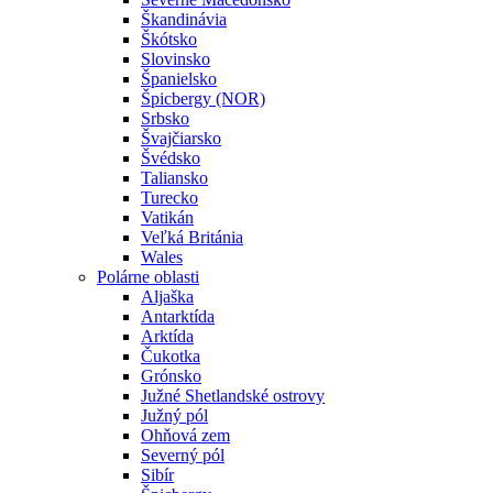
Škandinávia
Škótsko
Slovinsko
Španielsko
Špicbergy (NOR)
Srbsko
Švajčiarsko
Švédsko
Taliansko
Turecko
Vatikán
Veľká Británia
Wales
Polárne oblasti
Aljaška
Antarktída
Arktída
Čukotka
Grónsko
Južné Shetlandské ostrovy
Južný pól
Ohňová zem
Severný pól
Sibír