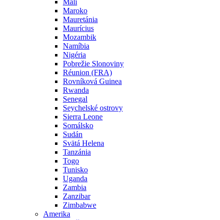
Mali
Maroko
Mauretánia
Maurícius
Mozambik
Namíbia
Nigéria
Pobrežie Slonoviny
Réunion (FRA)
Rovníková Guinea
Rwanda
Senegal
Seychelské ostrovy
Sierra Leone
Somálsko
Sudán
Svätá Helena
Tanzánia
Togo
Tunisko
Uganda
Zambia
Zanzibar
Zimbabwe
Amerika