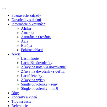
Poznávacie zájazdy
Dovolenky s deťmi
Informácie o krajinách
Afrika
Amerika
Austrália a Oceánia
Ázia
Európa
Polárne oblasti
Akcie
Last minute
Lacnejšie dovolenky
Zľavy na hotely a ubytovanie
Zľavy na dovolenky s deťmi
Lacné letenky
Zľavy na výlety
Single dovolenky - ženy
Single dovolenky - muži
Blog
Podcasty a videá
Tipy na cesty
Referencie