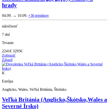
hrady
04.09. → 10.09.
+36
termínov
náročnosť
7 dní
Trvanie
2241
€
3295€
Zobraziť
Zájazd
K
Európa
Anglicko, Wales, Veľká Británia, Škótsko
Veľká Británia (Anglicko,Škótsko,Wales a
Severné Írsko)