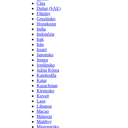
Čína
Dubaj (SAE)
Filipíny
Gruzínsko
Hongkong
India
Indonézia
Irak
Irán
Izrael
Japonsko
Jemen
Jordánsko
Južná Kórea
Kambodža
Katar
Kazachstan
Kirgizsko
Kuvajt
Laos
Libanon
Macao
Malajzia
Maldivy
Mjanmarsko