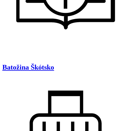
Batožina
Škótsko