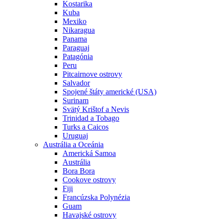
Kostarika
Kuba
Mexiko
Nikaragua
Panama
Paraguaj
Patagónia
Peru
Pitcairnove ostrovy
Salvador
Spojené štáty americké (USA)
Surinam
Svätý Krištof a Nevis
Trinidad a Tobago
Turks a Caicos
Uruguaj
Austrália a Oceánia
Americká Samoa
Austrália
Bora Bora
Cookove ostrovy
Fiji
Francúzska Polynézia
Guam
Havajské ostrovy