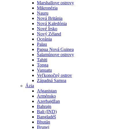
Marshallove ostrovy
Mikronézia
Nauru
Nová Británia
Nová Kaledónia
Nové Írsko
Nový Zéland
Oceánia
Palau
Papua Nová Guinea
Šalamúnove ostrovy
Tahiti
Tonga
Vanuatu
Veľkonočný ostrov
Západná Samoa
Ázia
Afganistan
Arménsko
Azerbajdžan
Bahrajn
Bali (IND)
Bangladéš
Bhután
Brunej