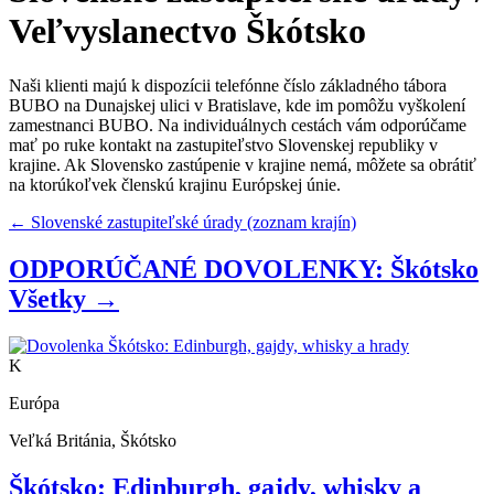
Veľvyslanectvo
Škótsko
Naši klienti majú k dispozícii telefónne číslo základného tábora
BUBO na Dunajskej ulici v Bratislave, kde im pomôžu vyškolení
zamestnanci BUBO. Na individuálnych cestách vám odporúčame
mať po ruke kontakt na zastupiteľstvo Slovenskej republiky v
krajine. Ak Slovensko zastúpenie v krajine nemá, môžete sa obrátiť
na ktorúkoľvek členskú krajinu Európskej únie.
← Slovenské zastupiteľské úrady (zoznam krajín)
ODPORÚČANÉ DOVOLENKY: Škótsko
Všetky →
K
Európa
Veľká Británia, Škótsko
Škótsko: Edinburgh, gajdy, whisky a