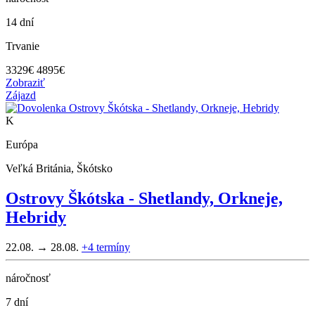
14 dní
Trvanie
3329
€
4895€
Zobraziť
Zájazd
K
Európa
Veľká Británia, Škótsko
Ostrovy Škótska - Shetlandy, Orkneje,
Hebridy
22.08. → 28.08.
+4
termíny
náročnosť
7 dní