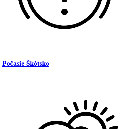
Počasie
Škótsko