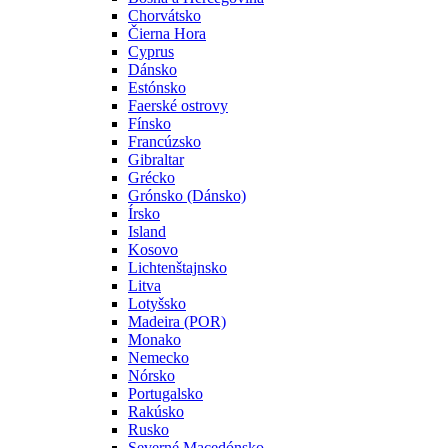
Chorvátsko
Čierna Hora
Cyprus
Dánsko
Estónsko
Faerské ostrovy
Fínsko
Francúzsko
Gibraltar
Grécko
Grónsko (Dánsko)
Írsko
Island
Kosovo
Lichtenštajnsko
Litva
Lotyšsko
Madeira (POR)
Monako
Nemecko
Nórsko
Portugalsko
Rakúsko
Rusko
Severné Macedónsko