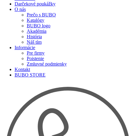
Darčekové poukážky
O nás
Prečo s BUBO
Katalógy
BUBO logo
Akadémia
História
Náš tím
Informácie
Pre firmy
Poistenie
Zmluvné podmienky
Kontakt
BUBO STORE