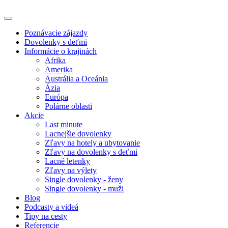
Poznávacie zájazdy
Dovolenky s deťmi
Informácie o krajinách
Afrika
Amerika
Austrália a Oceánia
Ázia
Európa
Polárne oblasti
Akcie
Last minute
Lacnejšie dovolenky
Zľavy na hotely a ubytovanie
Zľavy na dovolenky s deťmi
Lacné letenky
Zľavy na výlety
Single dovolenky - ženy
Single dovolenky - muži
Blog
Podcasty a videá
Tipy na cesty
Referencie