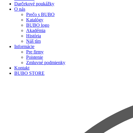
Darčekové poukážky
O nás
Prečo s BUBO
Katalógy
BUBO logo
Akadémia
História
Náš tím
Informácie
Pre firmy
Poistenie
Zmluvné podmienky
Kontakt
BUBO STORE