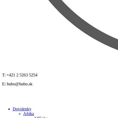
T: +421 2 5263 5254
E:
bubo@bubo.sk
Dovolenky
Afrika