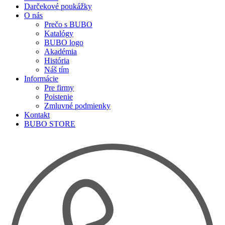
Darčekové poukážky
O nás
Prečo s BUBO
Katalógy
BUBO logo
Akadémia
História
Náš tím
Informácie
Pre firmy
Poistenie
Zmluvné podmienky
Kontakt
BUBO STORE