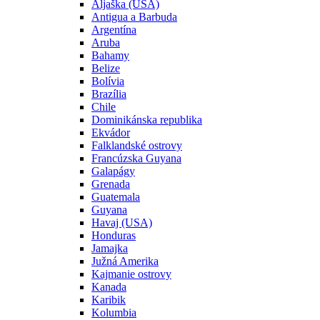
Aljaška (USA)
Antigua a Barbuda
Argentína
Aruba
Bahamy
Belize
Bolívia
Brazília
Chile
Dominikánska republika
Ekvádor
Falklandské ostrovy
Francúzska Guyana
Galapágy
Grenada
Guatemala
Guyana
Havaj (USA)
Honduras
Jamajka
Južná Amerika
Kajmanie ostrovy
Kanada
Karibik
Kolumbia