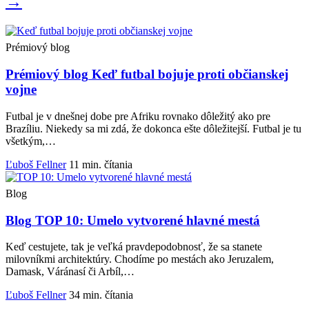
→
Prémiový blog
Prémiový blog
Keď futbal bojuje proti občianskej
vojne
Futbal je v dnešnej dobe pre Afriku rovnako dôležitý ako pre
Brazíliu. Niekedy sa mi zdá, že dokonca ešte dôležitejší. Futbal je tu
všetkým,…
Ľuboš Fellner
11 min. čítania
Blog
Blog
TOP 10: Umelo vytvorené hlavné mestá
Keď cestujete, tak je veľká pravdepodobnosť, že sa stanete
milovníkmi architektúry. Chodíme po mestách ako Jeruzalem,
Damask, Váránasí či Arbíl,…
Ľuboš Fellner
34 min. čítania