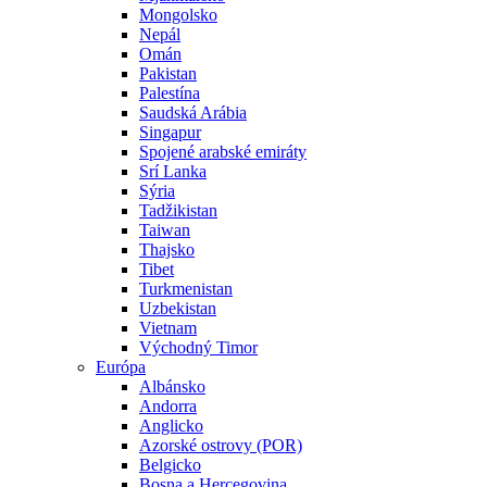
Mongolsko
Nepál
Omán
Pakistan
Palestína
Saudská Arábia
Singapur
Spojené arabské emiráty
Srí Lanka
Sýria
Tadžikistan
Taiwan
Thajsko
Tibet
Turkmenistan
Uzbekistan
Vietnam
Východný Timor
Európa
Albánsko
Andorra
Anglicko
Azorské ostrovy (POR)
Belgicko
Bosna a Hercegovina