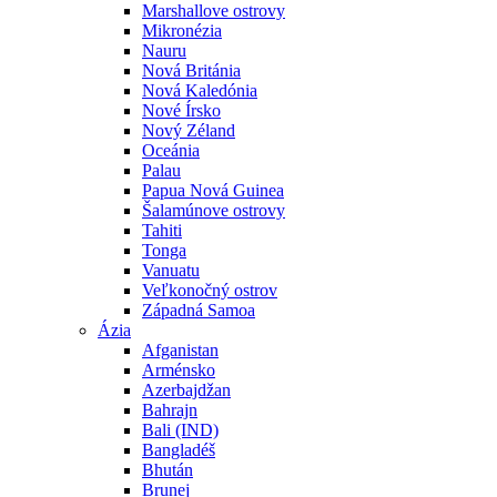
Marshallove ostrovy
Mikronézia
Nauru
Nová Británia
Nová Kaledónia
Nové Írsko
Nový Zéland
Oceánia
Palau
Papua Nová Guinea
Šalamúnove ostrovy
Tahiti
Tonga
Vanuatu
Veľkonočný ostrov
Západná Samoa
Ázia
Afganistan
Arménsko
Azerbajdžan
Bahrajn
Bali (IND)
Bangladéš
Bhután
Brunej