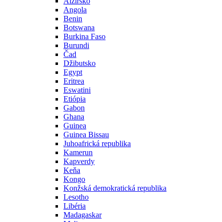
Alžírsko
Angola
Benin
Botswana
Burkina Faso
Burundi
Čad
Džibutsko
Egypt
Eritrea
Eswatini
Etiópia
Gabon
Ghana
Guinea
Guinea Bissau
Juhoafrická republika
Kamerun
Kapverdy
Keňa
Kongo
Konžská demokratická republika
Lesotho
Libéria
Madagaskar