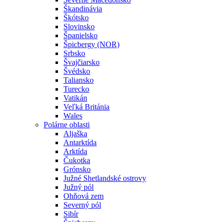
Škandinávia
Škótsko
Slovinsko
Španielsko
Špicbergy (NOR)
Srbsko
Švajčiarsko
Švédsko
Taliansko
Turecko
Vatikán
Veľká Británia
Wales
Polárne oblasti
Aljaška
Antarktída
Arktída
Čukotka
Grónsko
Južné Shetlandské ostrovy
Južný pól
Ohňová zem
Severný pól
Sibír