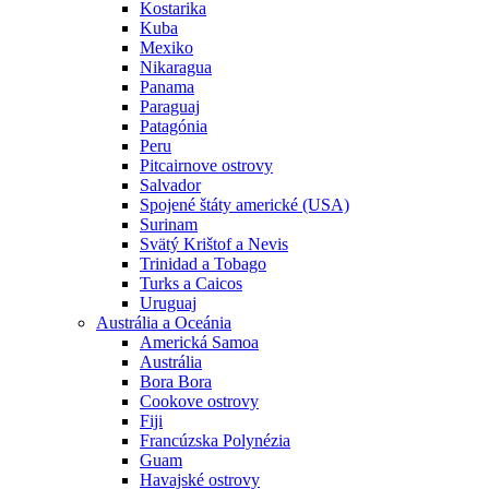
Kostarika
Kuba
Mexiko
Nikaragua
Panama
Paraguaj
Patagónia
Peru
Pitcairnove ostrovy
Salvador
Spojené štáty americké (USA)
Surinam
Svätý Krištof a Nevis
Trinidad a Tobago
Turks a Caicos
Uruguaj
Austrália a Oceánia
Americká Samoa
Austrália
Bora Bora
Cookove ostrovy
Fiji
Francúzska Polynézia
Guam
Havajské ostrovy