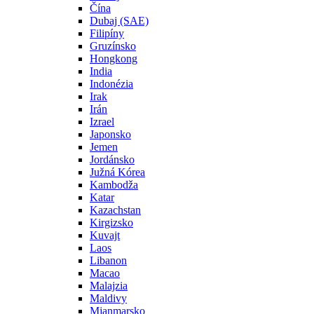
Čína
Dubaj (SAE)
Filipíny
Gruzínsko
Hongkong
India
Indonézia
Irak
Irán
Izrael
Japonsko
Jemen
Jordánsko
Južná Kórea
Kambodža
Katar
Kazachstan
Kirgizsko
Kuvajt
Laos
Libanon
Macao
Malajzia
Maldivy
Mjanmarsko