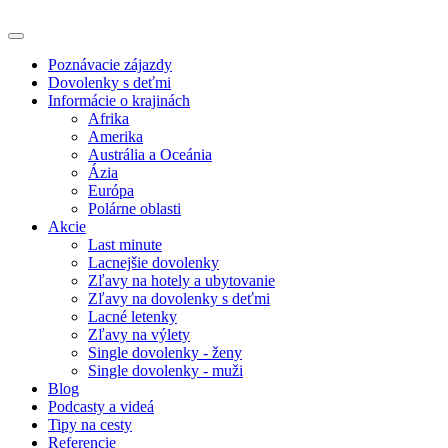
Poznávacie zájazdy
Dovolenky s deťmi
Informácie o krajinách
Afrika
Amerika
Austrália a Oceánia
Ázia
Európa
Polárne oblasti
Akcie
Last minute
Lacnejšie dovolenky
Zľavy na hotely a ubytovanie
Zľavy na dovolenky s deťmi
Lacné letenky
Zľavy na výlety
Single dovolenky - ženy
Single dovolenky - muži
Blog
Podcasty a videá
Tipy na cesty
Referencie