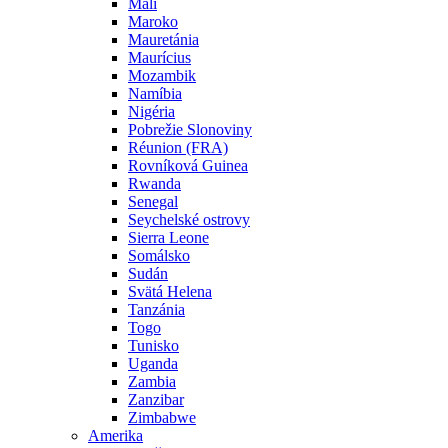
Mali
Maroko
Mauretánia
Maurícius
Mozambik
Namíbia
Nigéria
Pobrežie Slonoviny
Réunion (FRA)
Rovníková Guinea
Rwanda
Senegal
Seychelské ostrovy
Sierra Leone
Somálsko
Sudán
Svätá Helena
Tanzánia
Togo
Tunisko
Uganda
Zambia
Zanzibar
Zimbabwe
Amerika