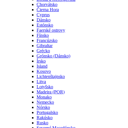
Chorvátsko
Čierna Hora
Cyprus
Dánsko
Estónsko
Faerské ostrovy
Fínsko
Francúzsko
Gibraltar
Grécko
Grónsko (Dánsko)
Írsko
Island
Kosovo
Lichtenštajnsko
Litva
Lotyšsko
Madeira (POR)
Monako
Nemecko
Nórsko
Portugalsko
Rakúsko
Rusko
Severné Macedónsko