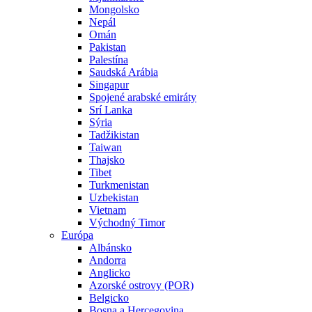
Mongolsko
Nepál
Omán
Pakistan
Palestína
Saudská Arábia
Singapur
Spojené arabské emiráty
Srí Lanka
Sýria
Tadžikistan
Taiwan
Thajsko
Tibet
Turkmenistan
Uzbekistan
Vietnam
Východný Timor
Európa
Albánsko
Andorra
Anglicko
Azorské ostrovy (POR)
Belgicko
Bosna a Hercegovina