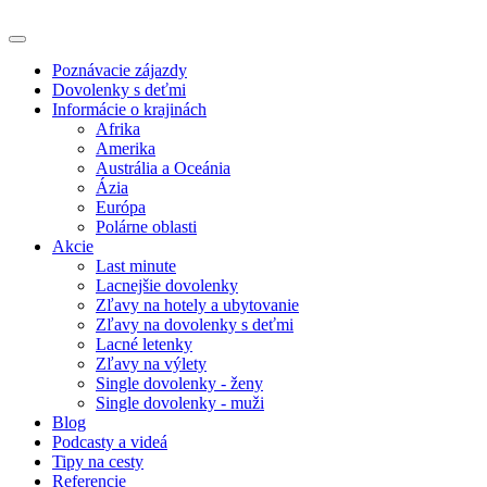
Poznávacie zájazdy
Dovolenky s deťmi
Informácie o krajinách
Afrika
Amerika
Austrália a Oceánia
Ázia
Európa
Polárne oblasti
Akcie
Last minute
Lacnejšie dovolenky
Zľavy na hotely a ubytovanie
Zľavy na dovolenky s deťmi
Lacné letenky
Zľavy na výlety
Single dovolenky - ženy
Single dovolenky - muži
Blog
Podcasty a videá
Tipy na cesty
Referencie