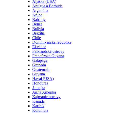
Aljaška (USA)
Antigua a Barbuda
Argentína
Aruba
Bahamy
Belize
Bolívia
Brazília
Chile
Dominikánska republika
Ekvádor
Falklandské ostrovy
Francúzska Guyana
Galapágy
Grenada
Guatemala
Guyana
Havaj (USA)
Honduras
Jamajka
Južná Amerika
Kajmanie ostrovy
Kanada
Karibik
Kolumbia