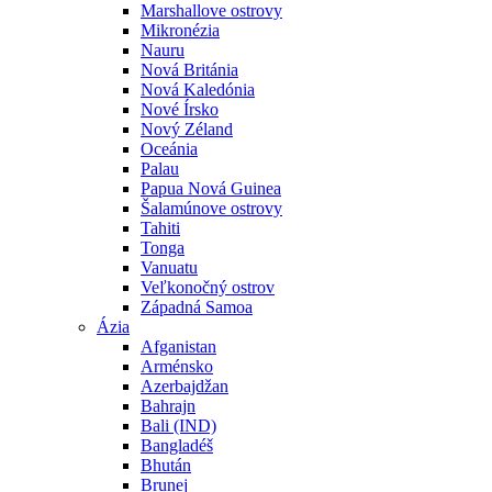
Marshallove ostrovy
Mikronézia
Nauru
Nová Británia
Nová Kaledónia
Nové Írsko
Nový Zéland
Oceánia
Palau
Papua Nová Guinea
Šalamúnove ostrovy
Tahiti
Tonga
Vanuatu
Veľkonočný ostrov
Západná Samoa
Ázia
Afganistan
Arménsko
Azerbajdžan
Bahrajn
Bali (IND)
Bangladéš
Bhután
Brunej