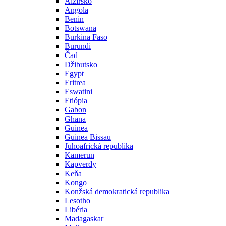
Alžírsko
Angola
Benin
Botswana
Burkina Faso
Burundi
Čad
Džibutsko
Egypt
Eritrea
Eswatini
Etiópia
Gabon
Ghana
Guinea
Guinea Bissau
Juhoafrická republika
Kamerun
Kapverdy
Keňa
Kongo
Konžská demokratická republika
Lesotho
Libéria
Madagaskar