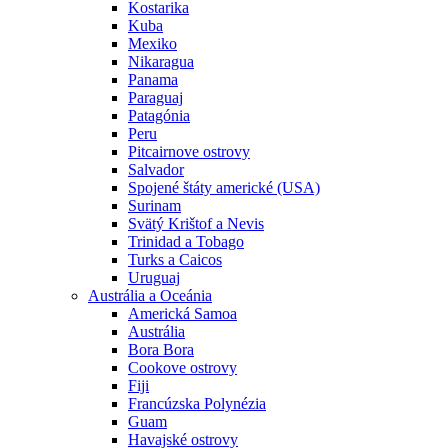
Kostarika
Kuba
Mexiko
Nikaragua
Panama
Paraguaj
Patagónia
Peru
Pitcairnove ostrovy
Salvador
Spojené štáty americké (USA)
Surinam
Svätý Krištof a Nevis
Trinidad a Tobago
Turks a Caicos
Uruguaj
Austrália a Oceánia
Americká Samoa
Austrália
Bora Bora
Cookove ostrovy
Fiji
Francúzska Polynézia
Guam
Havajské ostrovy