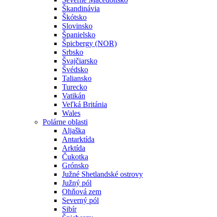
Škandinávia
Škótsko
Slovinsko
Španielsko
Špicbergy (NOR)
Srbsko
Švajčiarsko
Švédsko
Taliansko
Turecko
Vatikán
Veľká Británia
Wales
Polárne oblasti
Aljaška
Antarktída
Arktída
Čukotka
Grónsko
Južné Shetlandské ostrovy
Južný pól
Ohňová zem
Severný pól
Sibír