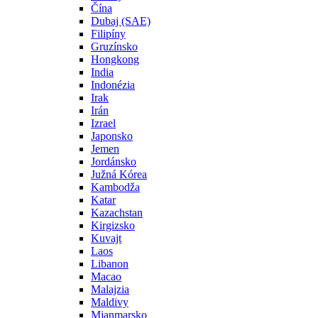
Čína
Dubaj (SAE)
Filipíny
Gruzínsko
Hongkong
India
Indonézia
Irak
Irán
Izrael
Japonsko
Jemen
Jordánsko
Južná Kórea
Kambodža
Katar
Kazachstan
Kirgizsko
Kuvajt
Laos
Libanon
Macao
Malajzia
Maldivy
Mjanmarsko