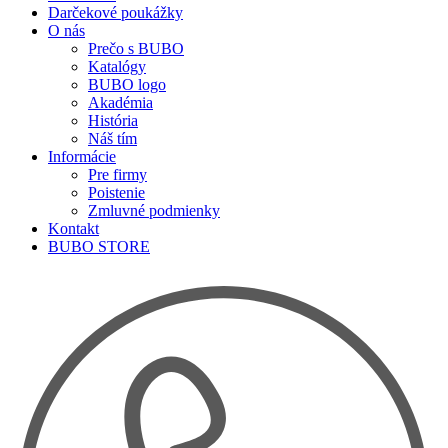
Darčekové poukážky
O nás
Prečo s BUBO
Katalógy
BUBO logo
Akadémia
História
Náš tím
Informácie
Pre firmy
Poistenie
Zmluvné podmienky
Kontakt
BUBO STORE