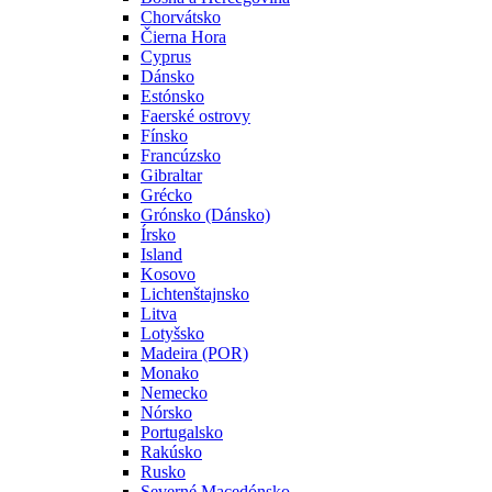
Chorvátsko
Čierna Hora
Cyprus
Dánsko
Estónsko
Faerské ostrovy
Fínsko
Francúzsko
Gibraltar
Grécko
Grónsko (Dánsko)
Írsko
Island
Kosovo
Lichtenštajnsko
Litva
Lotyšsko
Madeira (POR)
Monako
Nemecko
Nórsko
Portugalsko
Rakúsko
Rusko
Severné Macedónsko