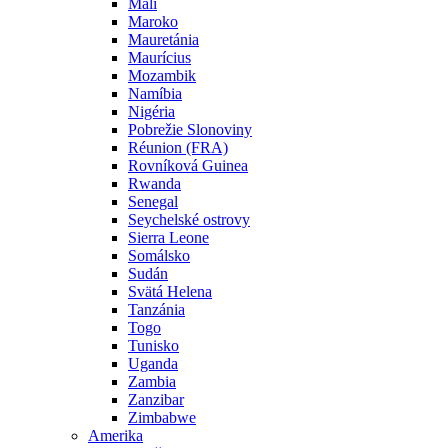
Mali
Maroko
Mauretánia
Maurícius
Mozambik
Namíbia
Nigéria
Pobrežie Slonoviny
Réunion (FRA)
Rovníková Guinea
Rwanda
Senegal
Seychelské ostrovy
Sierra Leone
Somálsko
Sudán
Svätá Helena
Tanzánia
Togo
Tunisko
Uganda
Zambia
Zanzibar
Zimbabwe
Amerika