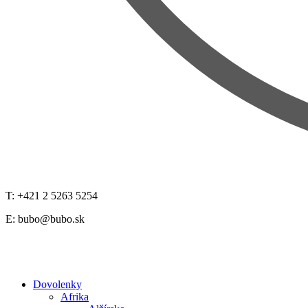
T: +421 2 5263 5254
E:
bubo@bubo.sk
Dovolenky
Afrika