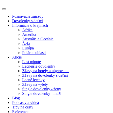
Poznávacie zájazdy
Dovolenky s deťmi
Informácie o krajinách
Afrika
Amerika
Austrália a Oceánia
Ázia
Európa
Polárne oblasti
Akcie
Last minute
Lacnejšie dovolenky
Zľavy na hotely a ubytovanie
Zľavy na dovolenky s deťmi
Lacné letenky
Zľavy na výlety
Single dovolenky - ženy
Single dovolenky - muži
Blog
Podcasty a videá
Tipy na cesty
Referencie