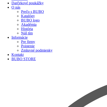
Darčekové poukážky
O nás
Prečo s BUBO
Katalógy
BUBO logo
Akadémia
História
Náš tím
Informácie
Pre firmy
Poistenie
Zmluvné podmienky
Kontakt
BUBO STORE