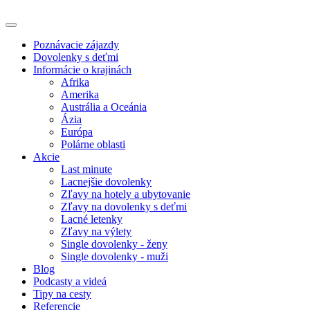
Poznávacie zájazdy
Dovolenky s deťmi
Informácie o krajinách
Afrika
Amerika
Austrália a Oceánia
Ázia
Európa
Polárne oblasti
Akcie
Last minute
Lacnejšie dovolenky
Zľavy na hotely a ubytovanie
Zľavy na dovolenky s deťmi
Lacné letenky
Zľavy na výlety
Single dovolenky - ženy
Single dovolenky - muži
Blog
Podcasty a videá
Tipy na cesty
Referencie