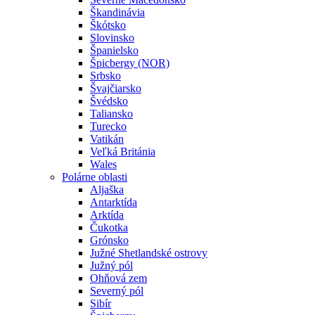
Škandinávia
Škótsko
Slovinsko
Španielsko
Špicbergy (NOR)
Srbsko
Švajčiarsko
Švédsko
Taliansko
Turecko
Vatikán
Veľká Británia
Wales
Polárne oblasti
Aljaška
Antarktída
Arktída
Čukotka
Grónsko
Južné Shetlandské ostrovy
Južný pól
Ohňová zem
Severný pól
Sibír