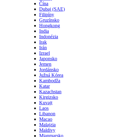
Čína
Dubaj (SAE)
Filipíny
Gruzínsko
Hongkong
India
Indonézia
Irak
Irán
Izrael
Japonsko
Jemen
Jordánsko
Južná Kórea
Kambodža
Katar
Kazachstan
Kirgizsko
Kuvajt
Laos
Libanon
Macao
Malajzia
Maldivy
Mjanmarsko