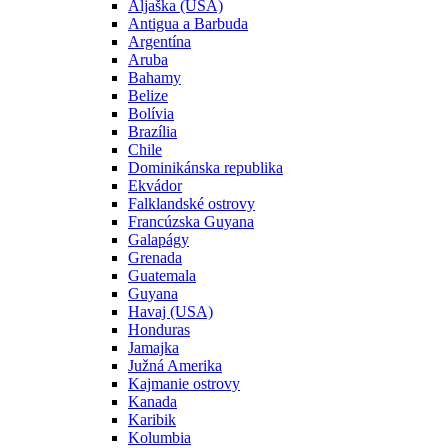
Aljaška (USA)
Antigua a Barbuda
Argentína
Aruba
Bahamy
Belize
Bolívia
Brazília
Chile
Dominikánska republika
Ekvádor
Falklandské ostrovy
Francúzska Guyana
Galapágy
Grenada
Guatemala
Guyana
Havaj (USA)
Honduras
Jamajka
Južná Amerika
Kajmanie ostrovy
Kanada
Karibik
Kolumbia