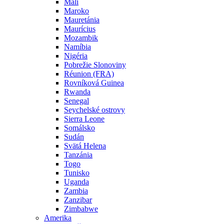
Mali
Maroko
Mauretánia
Maurícius
Mozambik
Namíbia
Nigéria
Pobrežie Slonoviny
Réunion (FRA)
Rovníková Guinea
Rwanda
Senegal
Seychelské ostrovy
Sierra Leone
Somálsko
Sudán
Svätá Helena
Tanzánia
Togo
Tunisko
Uganda
Zambia
Zanzibar
Zimbabwe
Amerika