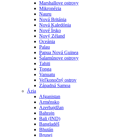
Marshallove ostrovy
Mikronézia
Nauru
Nová Británia
Nová Kaledónia
Nové Írsko
Nový Zéland
Oceánia
Palau
Papua Nová Guinea
Šalamúnove ostrovy
Tahiti
Tonga
Vanuatu
Veľkonočný ostrov
Západná Samoa
Ázia
Afganistan
Arménsko
Azerbajdžan
Bahrajn
Bali (IND)
Bangladéš
Bhután
Brunej