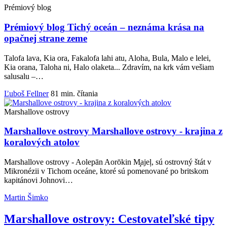
Prémiový blog
Prémiový blog
Tichý oceán – neznáma krása na
opačnej strane zeme
Talofa lava, Kia ora, Fakalofa lahi atu, Aloha, Bula, Malo e lelei,
Kia orana, Taloha ni, Halo olaketa... Zdravím, na krk vám vešiam
salusalu –…
Ľuboš Fellner
81 min. čítania
Marshallove ostrovy
Marshallove ostrovy
Marshallove ostrovy - krajina z
koralových atolov
Marshallove ostrovy - Aolepān Aorōkin M̧ajeļ, sú ostrovný štát v
Mikronézii v Tichom oceáne, ktoré sú pomenované po britskom
kapitánovi Johnovi…
Martin Šimko
Marshallove ostrovy: Cestovateľské tipy