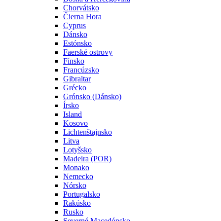
Chorvátsko
Čierna Hora
Cyprus
Dánsko
Estónsko
Faerské ostrovy
Fínsko
Francúzsko
Gibraltar
Grécko
Grónsko (Dánsko)
Írsko
Island
Kosovo
Lichtenštajnsko
Litva
Lotyšsko
Madeira (POR)
Monako
Nemecko
Nórsko
Portugalsko
Rakúsko
Rusko
Severné Macedónsko