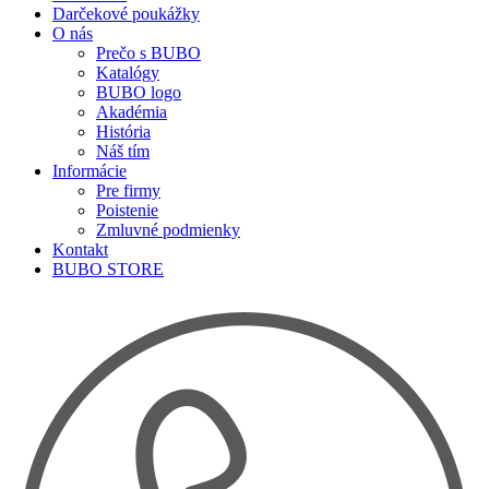
Darčekové poukážky
O nás
Prečo s BUBO
Katalógy
BUBO logo
Akadémia
História
Náš tím
Informácie
Pre firmy
Poistenie
Zmluvné podmienky
Kontakt
BUBO STORE