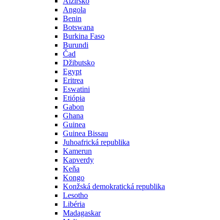
Alžírsko
Angola
Benin
Botswana
Burkina Faso
Burundi
Čad
Džibutsko
Egypt
Eritrea
Eswatini
Etiópia
Gabon
Ghana
Guinea
Guinea Bissau
Juhoafrická republika
Kamerun
Kapverdy
Keňa
Kongo
Konžská demokratická republika
Lesotho
Libéria
Madagaskar