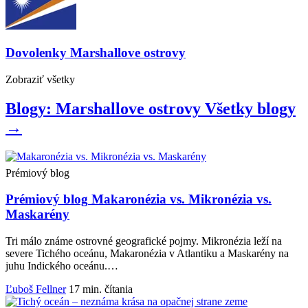
Dovolenky
Marshallove ostrovy
Zobraziť
všetky
Blogy: Marshallove ostrovy
Všetky
blogy
→
Prémiový blog
Prémiový blog
Makaronézia vs. Mikronézia vs.
Maskarény
Tri málo známe ostrovné geografické pojmy. Mikronézia leží na
severe Tichého oceánu, Makaronézia v Atlantiku a Maskarény na
juhu Indického oceánu.…
Ľuboš Fellner
17 min. čítania