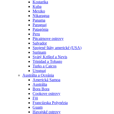
Kostarika
Kuba
Mexiko
Nikaragua
Panama
Paraguaj
Patagónia
Peru
Pitcairnove ostrovy
Salvador
Spojené štáty americké (USA)
Surinam
Svätý Krištof a Nevis
Trinidad a Tobago
Turks a Caicos
Uruguaj
Austrália a Oceánia
Americká Samoa
Austrália
Bora Bora
Cookove ostrovy
Fiji
Francúzska Polynézia
Guam
Havajské ostrovy