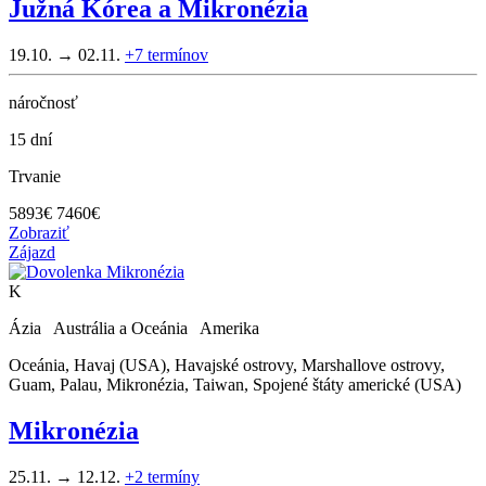
Južná Kórea a Mikronézia
19.10. → 02.11.
+7
termínov
náročnosť
15 dní
Trvanie
5893
€
7460€
Zobraziť
Zájazd
K
Ázia Austrália a Oceánia Amerika
Oceánia, Havaj (USA), Havajské ostrovy, Marshallove ostrovy,
Guam, Palau, Mikronézia, Taiwan, Spojené štáty americké (USA)
Mikronézia
25.11. → 12.12.
+2
termíny