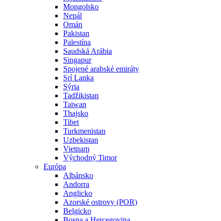
Mongolsko
Nepál
Omán
Pakistan
Palestína
Saudská Arábia
Singapur
Spojené arabské emiráty
Srí Lanka
Sýria
Tadžikistan
Taiwan
Thajsko
Tibet
Turkmenistan
Uzbekistan
Vietnam
Východný Timor
Európa
Albánsko
Andorra
Anglicko
Azorské ostrovy (POR)
Belgicko
Bosna a Hercegovina