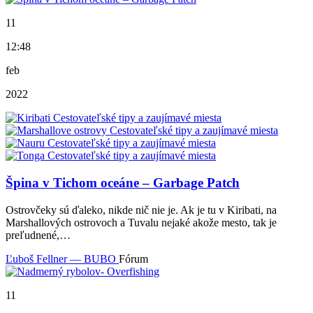
11
12:48
feb
2022
Špina v Tichom oceáne – Garbage Patch
Ostrovčeky sú ďaleko, nikde nič nie je. Ak je tu v Kiribati, na
Marshallových ostrovoch a Tuvalu nejaké akože mesto, tak je
preľudnené,…
Ľuboš Fellner — BUBO
Fórum
11