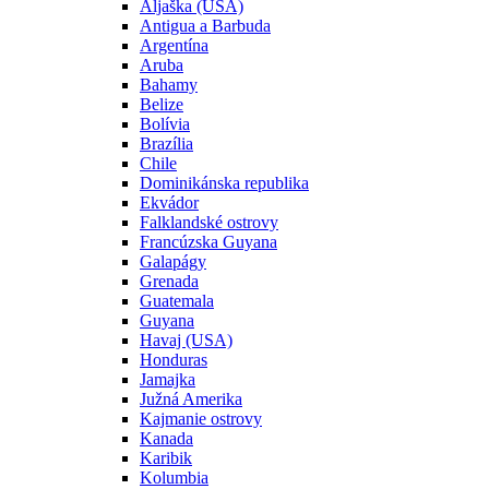
Aljaška (USA)
Antigua a Barbuda
Argentína
Aruba
Bahamy
Belize
Bolívia
Brazília
Chile
Dominikánska republika
Ekvádor
Falklandské ostrovy
Francúzska Guyana
Galapágy
Grenada
Guatemala
Guyana
Havaj (USA)
Honduras
Jamajka
Južná Amerika
Kajmanie ostrovy
Kanada
Karibik
Kolumbia