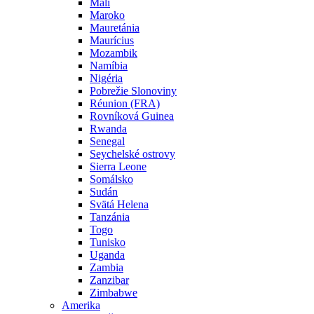
Mali
Maroko
Mauretánia
Maurícius
Mozambik
Namíbia
Nigéria
Pobrežie Slonoviny
Réunion (FRA)
Rovníková Guinea
Rwanda
Senegal
Seychelské ostrovy
Sierra Leone
Somálsko
Sudán
Svätá Helena
Tanzánia
Togo
Tunisko
Uganda
Zambia
Zanzibar
Zimbabwe
Amerika