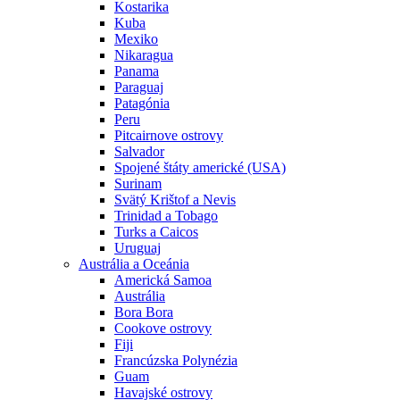
Kostarika
Kuba
Mexiko
Nikaragua
Panama
Paraguaj
Patagónia
Peru
Pitcairnove ostrovy
Salvador
Spojené štáty americké (USA)
Surinam
Svätý Krištof a Nevis
Trinidad a Tobago
Turks a Caicos
Uruguaj
Austrália a Oceánia
Americká Samoa
Austrália
Bora Bora
Cookove ostrovy
Fiji
Francúzska Polynézia
Guam
Havajské ostrovy