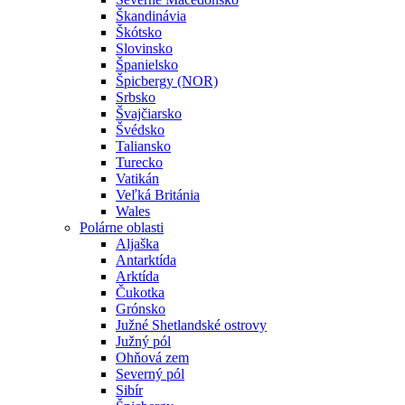
Škandinávia
Škótsko
Slovinsko
Španielsko
Špicbergy (NOR)
Srbsko
Švajčiarsko
Švédsko
Taliansko
Turecko
Vatikán
Veľká Británia
Wales
Polárne oblasti
Aljaška
Antarktída
Arktída
Čukotka
Grónsko
Južné Shetlandské ostrovy
Južný pól
Ohňová zem
Severný pól
Sibír