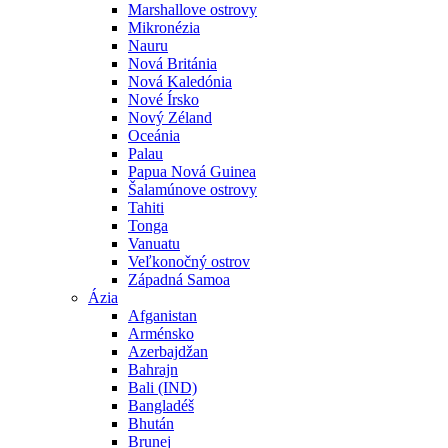
Marshallove ostrovy
Mikronézia
Nauru
Nová Británia
Nová Kaledónia
Nové Írsko
Nový Zéland
Oceánia
Palau
Papua Nová Guinea
Šalamúnove ostrovy
Tahiti
Tonga
Vanuatu
Veľkonočný ostrov
Západná Samoa
Ázia
Afganistan
Arménsko
Azerbajdžan
Bahrajn
Bali (IND)
Bangladéš
Bhután
Brunej