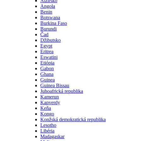
Alžírsko
Angola
Benin
Botswana
Burkina Faso
Burundi
Čad
Džibutsko
Egypt
Eritrea
Eswatini
Etiópia
Gabon
Ghana
Guinea
Guinea Bissau
Juhoafrická republika
Kamerun
Kapverdy
Keňa
Kongo
Konžská demokratická republika
Lesotho
Libéria
Madagaskar