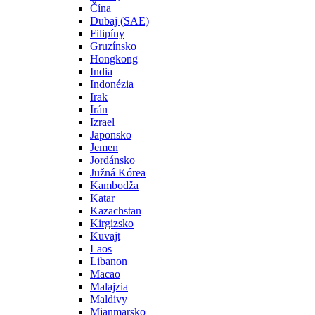
Čína
Dubaj (SAE)
Filipíny
Gruzínsko
Hongkong
India
Indonézia
Irak
Irán
Izrael
Japonsko
Jemen
Jordánsko
Južná Kórea
Kambodža
Katar
Kazachstan
Kirgizsko
Kuvajt
Laos
Libanon
Macao
Malajzia
Maldivy
Mjanmarsko