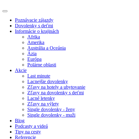
Poznávacie zájazdy
Dovolenky s deťmi
Informácie o krajinách
Afrika
Amerika
Austrália a Oceánia
Ázia
Európa
Polárne oblasti
Akcie
Last minute
Lacnejšie dovolenky
Zľavy na hotely a ubytovanie
Zľavy na dovolenky s deťmi
Lacné letenky
Zľavy na výlety
Single dovolenky - ženy
Single dovolenky - muži
Blog
Podcasty a videá
Tipy na cesty
Referencie