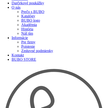
Darčekové poukážky
O nás
Prečo s BUBO
Katalógy
BUBO logo
Akadémia
História
Náš tím
Informácie
Pre firmy
Poistenie
Zmluvné podmienky
Kontakt
BUBO STORE