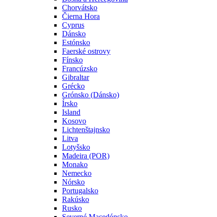
Chorvátsko
Čierna Hora
Cyprus
Dánsko
Estónsko
Faerské ostrovy
Fínsko
Francúzsko
Gibraltar
Grécko
Grónsko (Dánsko)
Írsko
Island
Kosovo
Lichtenštajnsko
Litva
Lotyšsko
Madeira (POR)
Monako
Nemecko
Nórsko
Portugalsko
Rakúsko
Rusko
Severné Macedónsko