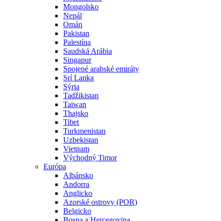
Mongolsko
Nepál
Omán
Pakistan
Palestína
Saudská Arábia
Singapur
Spojené arabské emiráty
Srí Lanka
Sýria
Tadžikistan
Taiwan
Thajsko
Tibet
Turkmenistan
Uzbekistan
Vietnam
Východný Timor
Európa
Albánsko
Andorra
Anglicko
Azorské ostrovy (POR)
Belgicko
Bosna a Hercegovina