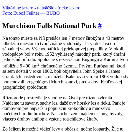
Viktóriine jazero - najväčšie africké jazero
Foto: Ľuboš Fellner — BUBO
Murchison Falls National Park
#
Na tomto mieste sa Níl pretláča len 7 metrov širokým a 43 metrov
hlbokým miestom a tvorí známe vodopády. Tu sa dostáva do
západnej vetvy Východoafrickej priekopovej prepadliny. V okolí
vodopádov bol v roku 1952 vyhlásený národný park, ktorý chráni
jedinečnú prírodu. Spoločne s rezerváciou Bugungu a Karuma tvorí
2
približne 5 400 km
chráneného územia. Prvými Európanmi, ktorí
sa sem dostali v roku 1862, boli objavitelia John Speke a James
Grant. Ich nasledovníci, manželia Bakerovci v roku 1863 vodopády
pomenovali po geológovi Murchisonovi, predsedovi Kráľovskej
geografickej spoločnosti.
Rôznorodé prostredie je vhodné na život pre rôzne zvieratá.
Nájdeme tu savany, suchý les, dažďový horský les a rieku. Park je
domovom pre najväčšiu populáciu krokodílov a množstvo
početných rodín hrochov. Na suchej zemi nájdeme slony, byvoly,
viacero druhov antilop a vzácne rotschildove žirafy.
Zo šeliem je možné vidieť levy a občas aj nočné leopardy. Žije tu