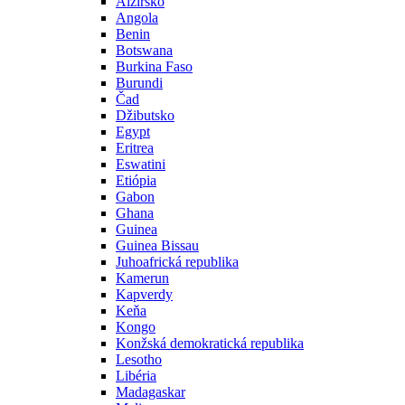
Alžírsko
Angola
Benin
Botswana
Burkina Faso
Burundi
Čad
Džibutsko
Egypt
Eritrea
Eswatini
Etiópia
Gabon
Ghana
Guinea
Guinea Bissau
Juhoafrická republika
Kamerun
Kapverdy
Keňa
Kongo
Konžská demokratická republika
Lesotho
Libéria
Madagaskar