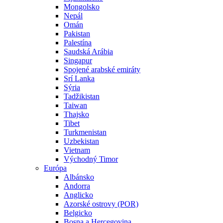
Mongolsko
Nepál
Omán
Pakistan
Palestína
Saudská Arábia
Singapur
Spojené arabské emiráty
Srí Lanka
Sýria
Tadžikistan
Taiwan
Thajsko
Tibet
Turkmenistan
Uzbekistan
Vietnam
Východný Timor
Európa
Albánsko
Andorra
Anglicko
Azorské ostrovy (POR)
Belgicko
Bosna a Hercegovina