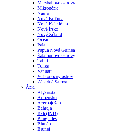
Marshallove ostrovy
Mikronézia
Nauru
Nová Británia
Nová Kaledónia
Nové Írsko
Nový Zéland
Oceánia
Palau
Papua Nová Guinea
Šalamúnove ostrovy
Tahiti
Tonga
Vanuatu
Veľkonočný ostrov
Západná Samoa
Ázia
Afganistan
Arménsko
Azerbajdžan
Bahrajn
Bali (IND)
Bangladéš
Bhután
Brunej