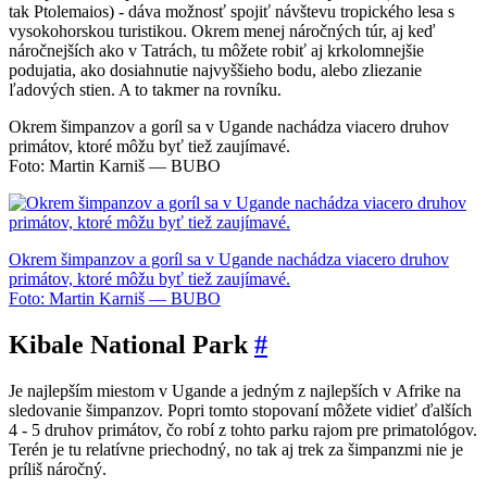
tak Ptolemaios) - dáva možnosť spojiť návštevu tropického lesa s
vysokohorskou turistikou. Okrem menej náročných túr, aj keď
náročnejších ako v Tatrách, tu môžete robiť aj krkolomnejšie
podujatia, ako dosiahnutie najvyššieho bodu, alebo zliezanie
ľadových stien. A to takmer na rovníku.
Okrem šimpanzov a goríl sa v Ugande nachádza viacero druhov
primátov, ktoré môžu byť tiež zaujímavé.
Foto: Martin Karniš — BUBO
Okrem šimpanzov a goríl sa v Ugande nachádza viacero druhov
primátov, ktoré môžu byť tiež zaujímavé.
Foto: Martin Karniš — BUBO
Kibale National Park
#
Je najlepším miestom v Ugande a jedným z najlepších v Afrike na
sledovanie šimpanzov. Popri tomto stopovaní môžete vidieť ďalších
4 - 5 druhov primátov, čo robí z tohto parku rajom pre primatológov.
Terén je tu relatívne priechodný, no tak aj trek za šimpanzmi nie je
príliš náročný.