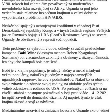
V 90. rokoch bol zahraničím považovaný za moderného a
novodobého lídra rozvíjajúcej sa Afriky. Uganda sa pod jeho
vedením stala relatívne bezpečnou krajinou a veľmi dobre sa
vysporiadala s problémom HIV/AIDS.
Neskôr bol spájaný s ozbrojenými konfliktmi v západnej časti
Demokratickej republiky Kongo a v iných častiach regiónu Veľkých
jazier. Rovnako bojuje s LRA (Lord´s Resistance Army) na severe
Ugandy. Je obviňovaný z represii voči opozícii.
Tieto problémy sa vyhrotili v dobe, odkedy sa začali predvolebné
kampane.
Bobi Wine
(vlastným menom Robert Kyagulanyi
Ssentamu) bol viacnásobne zatknutý a obvinený z rôznych činností,
len aby jeho kampaň bola narušená.
Bobi je v krajine populárny, je mladý, akčný a medzi mladými
veľmi populárny, nakoľko je jedným z najvýznamnejších
ugandských rapperov, hercov a podnikateľov. Nakoľko sa obával o
svoje zdravie a o zdravie svojej rodiny, na obdobie počas týchto
volieb odcestoval s rodinou do USA. Po prehratých voľbách sa na
chvíľu stiahol a postupne pokračoval v boji proti vláde. 14.12.2021
ho opäť zavreli do domáceho väzenia. Aj napriek týmto je však
krajina úžasná a stojí za návštevu.
Medzinárodné nezávislé organizácie hovoria o Ugande ako o jednej