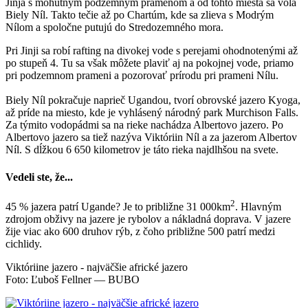
Jinja s mohutným podzemným prameňom a od tohto miesta sa volá
Biely Níl. Takto tečie až po Chartúm, kde sa zlieva s Modrým
Nílom a spoločne putujú do Stredozemného mora.
Pri Jinji sa robí rafting na divokej vode s perejami ohodnotenými až
po stupeň 4. Tu sa však môžete plaviť aj na pokojnej vode, priamo
pri podzemnom prameni a pozorovať prírodu pri prameni Nílu.
Biely Níl pokračuje naprieč Ugandou, tvorí obrovské jazero Kyoga,
až príde na miesto, kde je vyhlásený národný park Murchison Falls.
Za týmito vodopádmi sa na rieke nachádza Albertovo jazero. Po
Albertovo jazero sa tiež nazýva Viktóriin Níl a za jazerom Albertov
Níl. S dĺžkou 6 650 kilometrov je táto rieka najdlhšou na svete.
Vedeli ste, že...
2
45 % jazera patrí Ugande? Je to približne 31 000km
. Hlavným
zdrojom obživy na jazere je rybolov a nákladná doprava. V jazere
žije viac ako 600 druhov rýb, z čoho približne 500 patrí medzi
cichlidy.
Viktóriine jazero - najväčšie africké jazero
Foto: Ľuboš Fellner — BUBO