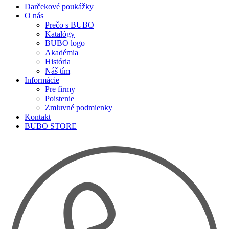
Darčekové poukážky
O nás
Prečo s BUBO
Katalógy
BUBO logo
Akadémia
História
Náš tím
Informácie
Pre firmy
Poistenie
Zmluvné podmienky
Kontakt
BUBO STORE