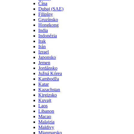
Čína
Dubaj (SAE)
Filipíny
Gruzínsko
Hongkong
India
Indonézia
Irak
Irán
Izrael
Japonsko
Jemen
Jordánsko
Južná Kórea
Kambodža
Katar
Kazachstan
Kirgizsko
Kuvajt
Laos
Libanon
Macao
Malajzia
Maldivy
Mjanmarsko