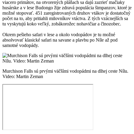
viacero primátov, na otvorených pláňach sa dajú zazrieť mačiaky
husárske a v lese Budongo žije zdravá populácia šimpanzov, ktoré je
možné stopovať. 451 zaregistrovaných druhov vtákov je dostatočný
počet na to, aby pritiahli milovníkov vtáctva. Z tých vzácnejších sa
tu vyskytujú koko veľký, zobákorožec nohavičiar a člnozobec.
Okrem pešieho safari v lese a okolo vodopádov je tu možné
absolvovať klasické safari na savane a plavbu po Níle až pod
samotné vodopády.
Murchison Falls sú prvými väčšími vodopádmi na dlhej ceste Nílu.
Video: Martin Zeman