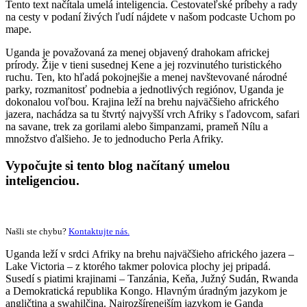
Tento text načítala umelá inteligencia. Cestovateľské príbehy a rady
na cesty v podaní živých ľudí nájdete v našom podcaste Uchom po
mape.
Uganda je považovaná za menej objavený drahokam africkej
prírody. Žije v tieni susednej Kene a jej rozvinutého turistického
ruchu. Ten, kto hľadá pokojnejšie a menej navštevované národné
parky, rozmanitosť podnebia a jednotlivých regiónov, Uganda je
dokonalou voľbou. Krajina leží na brehu najväčšieho afrického
jazera, nachádza sa tu štvrtý najvyšší vrch Afriky s ľadovcom, safari
na savane, trek za gorilami alebo šimpanzami, prameň Nílu a
množstvo ďalšieho. Je to jednoducho Perla Afriky.
Vypočujte si tento blog načítaný umelou
inteligenciou.
Našli ste chybu?
Kontaktujte nás.
Uganda leží v srdci Afriky na brehu najväčšieho afrického jazera –
Lake Victoria – z ktorého takmer polovica plochy jej pripadá.
Susedí s piatimi krajinami – Tanzánia, Keňa, Južný Sudán, Rwanda
a Demokratická republika Kongo. Hlavným úradným jazykom je
angličtina a swahilčina. Najrozšírenejším jazykom je Ganda