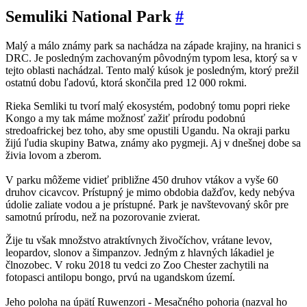
Semuliki National Park
#
Malý a málo známy park sa nachádza na západe krajiny, na hranici s
DRC. Je posledným zachovaným pôvodným typom lesa, ktorý sa v
tejto oblasti nachádzal. Tento malý kúsok je posledným, ktorý prežil
ostatnú dobu ľadovú, ktorá skončila pred 12 000 rokmi.
Rieka Semliki tu tvorí malý ekosystém, podobný tomu popri rieke
Kongo a my tak máme možnosť zažiť prírodu podobnú
stredoafrickej bez toho, aby sme opustili Ugandu. Na okraji parku
žijú ľudia skupiny Batwa, známy ako pygmeji. Aj v dnešnej dobe sa
živia lovom a zberom.
V parku môžeme vidieť približne 450 druhov vtákov a vyše 60
druhov cicavcov. Prístupný je mimo obdobia dažďov, kedy nebýva
údolie zaliate vodou a je prístupné. Park je navštevovaný skôr pre
samotnú prírodu, než na pozorovanie zvierat.
Žije tu však množstvo atraktívnych živočíchov, vrátane levov,
leopardov, slonov a šimpanzov. Jedným z hlavných lákadiel je
člnozobec. V roku 2018 tu vedci zo Zoo Chester zachytili na
fotopasci antilopu bongo, prvú na ugandskom území.
Jeho poloha na úpätí Ruwenzori - Mesačného pohoria (nazval ho