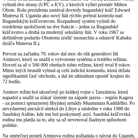
vyhrali dve strany (UPC a KY), z ktorých vyšiel premiér Milton
Obote. Rolu prezidenta zastával dovtedy bugandský kráľ Edward
Muteesa II. Uganda ako nový štát rýchlo prebral kontrolu nad
Bugandským kráľovstvom. Rozpadnutý systém vyústil do
rozdelenia spoločnosti na dve frakcie – jedna za Bugandské
kráľovstvo a druhá za moderný sekulárny štát. V roku 1967 sa
definitívne podarilo Obotemu zrušiť monarchiu a odstaviť Kabaku
(kráľa Muteesa II.).
Prevrat na začiatku 70. rokov dal moc do rúk generálovi Idi
Aminovi, ktorý sa snažil o vytvorenie systému a tvrdého režimu.
Hovorí sa až o 500 000 obetiach tohto režimu, ktorý trval 8 rokov.
Mimo iných brutalít vyhnal aj celú indickú komunitu, ktorá držala
signifikantnú časť obchodu, a dal im ultimátum opustiť krajinu do
72 hodín.
Aminov režim bol ukončený po krátkej vojne s Tanzániou, ktorú
napadol a snažil sa získať územie na západe jazera – región Kagera
- za pomoci spriaznenej líbyjskej armády Muammara Kaddáfiho. Po
nevydarenej anexácií utiekol do Líbye a následne v roku 1980 do
Saudskej Arábie, kde mu bol poskytnutý azyl. Saudská kráľovská
rodina mu platila za to, aby sa už nevenoval žiadnym spôsobom
politike.
Na smrteľnej posteli Aminova rodina požiadala o návrat do Ugandy,