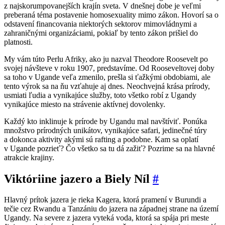
z najskorumpovanejších krajín sveta. V dnešnej dobe je veľmi
preberaná téma postavenie homosexuality mimo zákon. Hovorí sa o
odstavení financovania niektorých sektorov mimovládnymi a
zahraničnými organizáciami, pokiaľ by tento zákon prišiel do
platnosti.
My vám túto Perlu Afriky, ako ju nazval Theodore Roosevelt po
svojej návšteve v roku 1907, predstavíme. Od Rooseveltovej doby
sa toho v Ugande veľa zmenilo, prešla si ťažkými obdobiami, ale
tento výrok sa na ňu vzťahuje aj dnes. Neochvejná krása prírody,
usmiati ľudia a vynikajúce služby, toto všetko robí z Ugandy
vynikajúce miesto na strávenie aktívnej dovolenky.
Každý kto inklinuje k prírode by Ugandu mal navštíviť. Ponúka
množstvo prírodných unikátov, vynikajúce safari, jedinečné túry
a dokonca aktivity akými sú rafting a podobne. Kam sa oplatí
v Ugande pozrieť? Čo všetko sa tu dá zažiť? Pozrime sa na hlavné
atrakcie krajiny.
Viktóriine jazero a Biely Níl
#
Hlavný prítok jazera je rieka Kagera, ktorá pramení v Burundi a
tečie cez Rwandu a Tanzániu do jazera na západnej strane na území
Ugandy. Na severe z jazera vyteká voda, ktorá sa spája pri meste