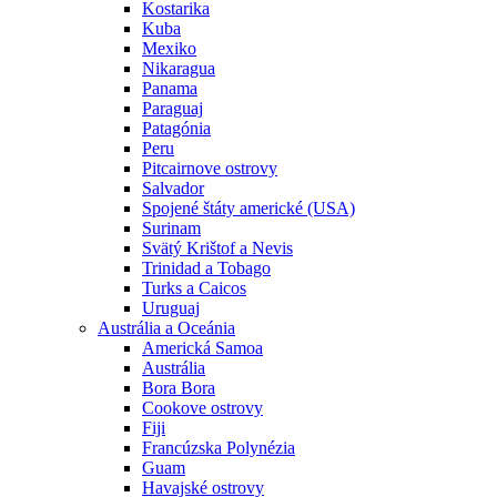
Kostarika
Kuba
Mexiko
Nikaragua
Panama
Paraguaj
Patagónia
Peru
Pitcairnove ostrovy
Salvador
Spojené štáty americké (USA)
Surinam
Svätý Krištof a Nevis
Trinidad a Tobago
Turks a Caicos
Uruguaj
Austrália a Oceánia
Americká Samoa
Austrália
Bora Bora
Cookove ostrovy
Fiji
Francúzska Polynézia
Guam
Havajské ostrovy