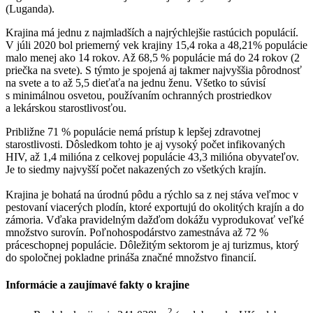
(Luganda).
Krajina má jednu z najmladších a najrýchlejšie rastúcich populácií.
V júli 2020 bol priemerný vek krajiny 15,4 roka a 48,21% populácie
malo menej ako 14 rokov. Až 68,5 % populácie má do 24 rokov (2
priečka na svete). S týmto je spojená aj takmer najvyššia pôrodnosť
na svete a to až 5,5 dieťaťa na jednu ženu. Všetko to súvisí
s minimálnou osvetou, používaním ochranných prostriedkov
a lekárskou starostlivosťou.
Približne 71 % populácie nemá prístup k lepšej zdravotnej
starostlivosti. Dôsledkom tohto je aj vysoký počet infikovaných
HIV, až 1,4 milióna z celkovej populácie 43,3 milióna obyvateľov.
Je to siedmy najvyšší počet nakazených zo všetkých krajín.
Krajina je bohatá na úrodnú pôdu a rýchlo sa z nej stáva veľmoc v
pestovaní viacerých plodín, ktoré exportujú do okolitých krajín a do
zámoria. Vďaka pravidelným dažďom dokážu vyprodukovať veľké
množstvo surovín. Poľnohospodárstvo zamestnáva až 72 %
práceschopnej populácie. Dôležitým sektorom je aj turizmus, ktorý
do spoločnej pokladne prináša značné množstvo financií.
Informácie a zaujímavé fakty o krajine
2