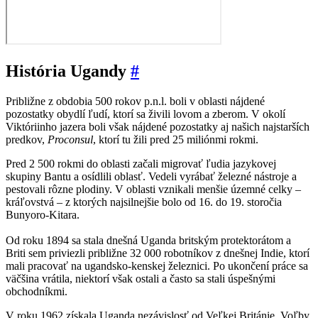
História Ugandy
#
Približne z obdobia 500 rokov p.n.l. boli v oblasti nájdené
pozostatky obydlí ľudí, ktorí sa živili lovom a zberom. V okolí
Viktóriinho jazera boli však nájdené pozostatky aj našich najstarších
predkov,
Proconsul
, ktorí tu žili pred 25 miliónmi rokmi.
Pred 2 500 rokmi do oblasti začali migrovať ľudia jazykovej
skupiny Bantu a osídlili oblasť. Vedeli vyrábať železné nástroje a
pestovali rôzne plodiny. V oblasti vznikali menšie územné celky –
kráľovstvá – z ktorých najsilnejšie bolo od 16. do 19. storočia
Bunyoro-Kitara.
Od roku 1894 sa stala dnešná Uganda britským protektorátom a
Briti sem priviezli približne 32 000 robotníkov z dnešnej Indie, ktorí
mali pracovať na ugandsko-kenskej železnici. Po ukončení práce sa
väčšina vrátila, niektorí však ostali a často sa stali úspešnými
obchodníkmi.
V roku 1962 získala Uganda nezávislosť od Veľkej Británie. Voľby