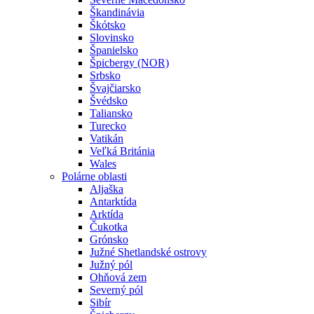
Škandinávia
Škótsko
Slovinsko
Španielsko
Špicbergy (NOR)
Srbsko
Švajčiarsko
Švédsko
Taliansko
Turecko
Vatikán
Veľká Británia
Wales
Polárne oblasti
Aljaška
Antarktída
Arktída
Čukotka
Grónsko
Južné Shetlandské ostrovy
Južný pól
Ohňová zem
Severný pól
Sibír