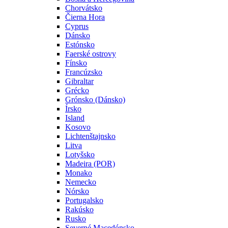
Chorvátsko
Čierna Hora
Cyprus
Dánsko
Estónsko
Faerské ostrovy
Fínsko
Francúzsko
Gibraltar
Grécko
Grónsko (Dánsko)
Írsko
Island
Kosovo
Lichtenštajnsko
Litva
Lotyšsko
Madeira (POR)
Monako
Nemecko
Nórsko
Portugalsko
Rakúsko
Rusko
Severné Macedónsko