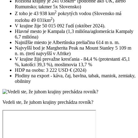
Rozloha krajiny je 241 038km
(podobne ako UK, alebo
Rumunsko; takmer 5x Slovensko)
2
Z toho je 43 938 km
pokrytých vodou (Slovensko má
2
rozlohu 49 031km
)
V krajine žije 50 015 092 ľudí (október 2024).
Hlavné mesto je Kampala (1,3 milióna/aglomerácia Kampaly
6,7 milióna)
Najnižšie miesto je Albertínska preliačina 614 m n. m.
Najvyšší bod je Margherita Peak na Mount Stanley 5 109 m
n. m. (tretí najvyšší v Afrike)
V krajine žijú prevažne kresťania - 84,4 % (protestanti 45,1
%, katolíci 39,3 %), moslimovia 13,7 %
HDP na osobu: 3 222 USD € (2024)
Plodiny na export - káva, čaj, bavlna, tabak, maniok, zemiaky,
obilniny
Vedeli ste, že juhom krajiny prechádza rovník?