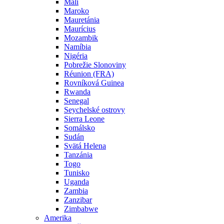
Mali
Maroko
Mauretánia
Maurícius
Mozambik
Namíbia
Nigéria
Pobrežie Slonoviny
Réunion (FRA)
Rovníková Guinea
Rwanda
Senegal
Seychelské ostrovy
Sierra Leone
Somálsko
Sudán
Svätá Helena
Tanzánia
Togo
Tunisko
Uganda
Zambia
Zanzibar
Zimbabwe
Amerika