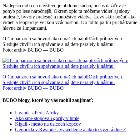
Najlepšia doba na návštevu je obdobie sucha, počas dažďov je
pohyb po lese náročnejší. Okrem opíc tu môžeme vidieť aj slony
pralesné, byvoly pralesné a množstvo vtáctva. Levy skôr počuť ako
vidieť a leopard je veľkou vzácnosťou. Do tohto parku prichádzame
hlavne za šimpanzami.
O šimpanzoch sa hovorí ako o našich najbližších príbuzných.
Sledujte chvíľu ich správanie a nájdete paralely k nášmu.
Foto: archív BUBO — BUBO
O šimpanzoch sa hovorí ako o našich najbližších príbuzných.
Sledujte chvíľu ich správanie a nájdete paralely k nášmu.
Foto: archív BUBO — BUBO
BUBO blogy, ktoré by vás mohli zaujímať:
Uganda - Perla Afriky
Ako sme stopovali gorily v hmle
Kigali - mesto na tisícoch kopcov
Genocída v Rwande - vysvetlenie a ako to vyzerá dnes?