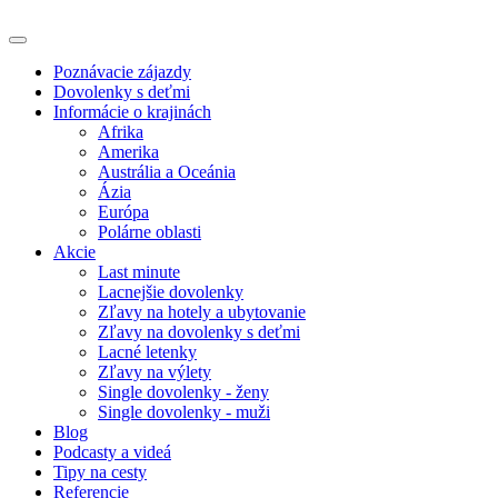
Poznávacie zájazdy
Dovolenky s deťmi
Informácie o krajinách
Afrika
Amerika
Austrália a Oceánia
Ázia
Európa
Polárne oblasti
Akcie
Last minute
Lacnejšie dovolenky
Zľavy na hotely a ubytovanie
Zľavy na dovolenky s deťmi
Lacné letenky
Zľavy na výlety
Single dovolenky - ženy
Single dovolenky - muži
Blog
Podcasty a videá
Tipy na cesty
Referencie