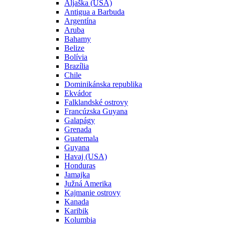
Aljaška (USA)
Antigua a Barbuda
Argentína
Aruba
Bahamy
Belize
Bolívia
Brazília
Chile
Dominikánska republika
Ekvádor
Falklandské ostrovy
Francúzska Guyana
Galapágy
Grenada
Guatemala
Guyana
Havaj (USA)
Honduras
Jamajka
Južná Amerika
Kajmanie ostrovy
Kanada
Karibik
Kolumbia