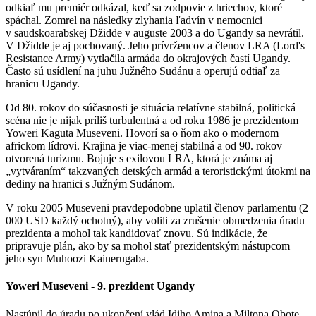
odkiaľ mu premiér odkázal, keď sa zodpovie z hriechov, ktoré
spáchal. Zomrel na následky zlyhania ľadvín v nemocnici
v saudskoarabskej Džidde v auguste 2003 a do Ugandy sa nevrátil.
V Džidde je aj pochovaný. Jeho prívržencov a členov LRA (Lord's
Resistance Army) vytlačila armáda do okrajových častí Ugandy.
Často sú usídlení na juhu Južného Sudánu a operujú odtiaľ za
hranicu Ugandy.
Od 80. rokov do súčasnosti je situácia relatívne stabilná, politická
scéna nie je nijak príliš turbulentná a od roku 1986 je prezidentom
Yoweri Kaguta Museveni. Hovorí sa o ňom ako o modernom
africkom lídrovi. Krajina je viac-menej stabilná a od 90. rokov
otvorená turizmu. Bojuje s exilovou LRA, ktorá je známa aj
„vytváraním“ takzvaných detských armád a teroristickými útokmi na
dediny na hranici s Južným Sudánom.
V roku 2005 Museveni pravdepodobne uplatil členov parlamentu (2
000 USD každý ochotný), aby volili za zrušenie obmedzenia úradu
prezidenta a mohol tak kandidovať znovu. Sú indikácie, že
pripravuje plán, ako by sa mohol stať prezidentským nástupcom
jeho syn Muhoozi Kainerugaba.
Yoweri Museveni - 9. prezident Ugandy
Nastúpil do úradu po ukončení vlád Idiho Amina a Miltona Obote.