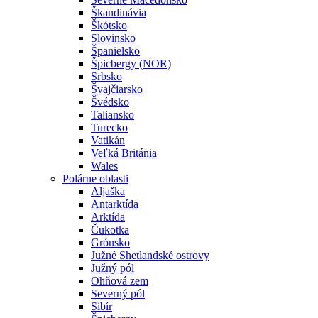
Škandinávia
Škótsko
Slovinsko
Španielsko
Špicbergy (NOR)
Srbsko
Švajčiarsko
Švédsko
Taliansko
Turecko
Vatikán
Veľká Británia
Wales
Polárne oblasti
Aljaška
Antarktída
Arktída
Čukotka
Grónsko
Južné Shetlandské ostrovy
Južný pól
Ohňová zem
Severný pól
Sibír