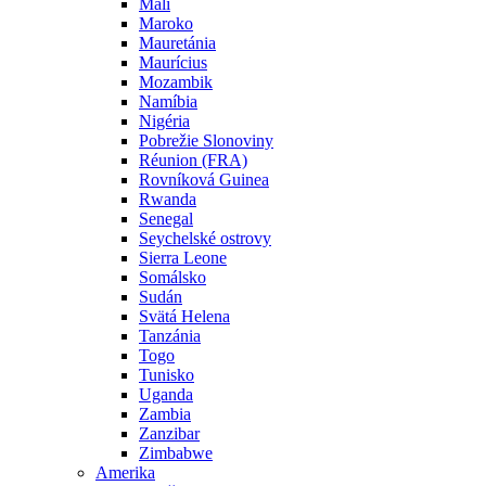
Mali
Maroko
Mauretánia
Maurícius
Mozambik
Namíbia
Nigéria
Pobrežie Slonoviny
Réunion (FRA)
Rovníková Guinea
Rwanda
Senegal
Seychelské ostrovy
Sierra Leone
Somálsko
Sudán
Svätá Helena
Tanzánia
Togo
Tunisko
Uganda
Zambia
Zanzibar
Zimbabwe
Amerika