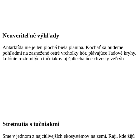
Neuveriteľné výhľady
Antarktída nie je len plochá biela planina. Kochať sa budeme
pohľadmi na zasnežené ostré vrcholky hôr, plávajúce ľadové kryhy,
kolónie roztomilých tučniakov aj špliechajúce chvosty veľrýb.
Stretnutia s tučniakmi
Sme v jednom z najcitlivejších ekosystémov na zemi. Raji, kde žijú