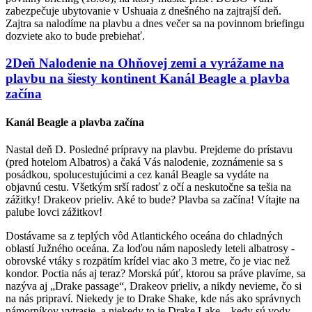
zabezpečuje ubytovanie v Ushuaia z dnešného na zajtrajší deň.
Zajtra sa nalodíme na plavbu a dnes večer sa na povinnom briefingu
dozviete ako to bude prebiehať.
2
Deň
Nalodenie na Ohňovej zemi a vyrážame na
plavbu na šiesty kontinent
Kanál Beagle a plavba
začína
Kanál Beagle a plavba začína
Nastal deň D. Posledné prípravy na plavbu. Prejdeme do prístavu
(pred hotelom Albatros) a čaká Vás nalodenie, zoznámenie sa s
posádkou, spolucestujúcimi a cez kanál Beagle sa vydáte na
objavnú cestu. Všetkým srší radosť z očí a neskutočne sa tešia na
zážitky! Drakeov prieliv. Aké to bude? Plavba sa začína! Vítajte na
palube lovci zážitkov!
Dostávame sa z teplých vôd Atlantického oceána do chladných
oblastí Južného oceána. Za loďou nám naposledy leteli albatrosy -
obrovské vtáky s rozpätím krídel viac ako 3 metre, čo je viac než
kondor. Poctia nás aj teraz? Morská púť, ktorou sa práve plavíme, sa
nazýva aj „Drake passage“, Drakeov prieliv, a nikdy nevieme, čo si
na nás pripraví. Niekedy je to Drake Shake, kde nás ako správnych
námorníkov vytrasie, a niekedy to je Drake Lake – kedy sú vody