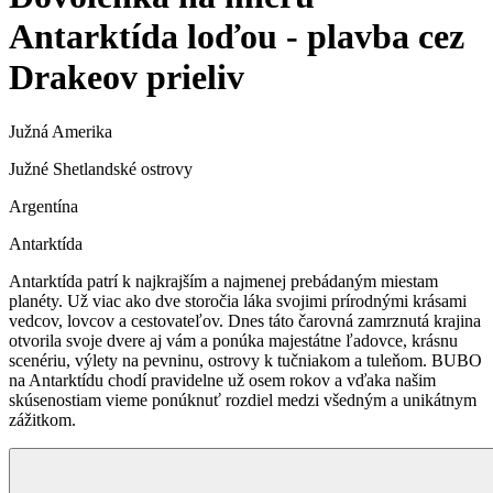
Antarktída loďou - plavba cez
Drakeov prieliv
Južná Amerika
Južné Shetlandské ostrovy
Argentína
Antarktída
Antarktída patrí k najkrajším a najmenej prebádaným miestam
planéty. Už viac ako dve storočia láka svojimi prírodnými krásami
vedcov, lovcov a cestovateľov. Dnes táto čarovná zamrznutá krajina
otvorila svoje dvere aj vám a ponúka majestátne ľadovce, krásnu
scenériu, výlety na pevninu, ostrovy k tučniakom a tuleňom. BUBO
na Antarktídu chodí pravidelne už osem rokov a vďaka našim
skúsenostiam vieme ponúknuť rozdiel medzi všedným a unikátnym
zážitkom.