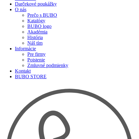
Darčekové poukážky
O nás
Prečo s BUBO
Katalógy
BUBO logo
Akadémia
História
Náš tím
Informácie
Pre firmy
Poistenie
Zmluvné podmienky
Kontakt
BUBO STORE