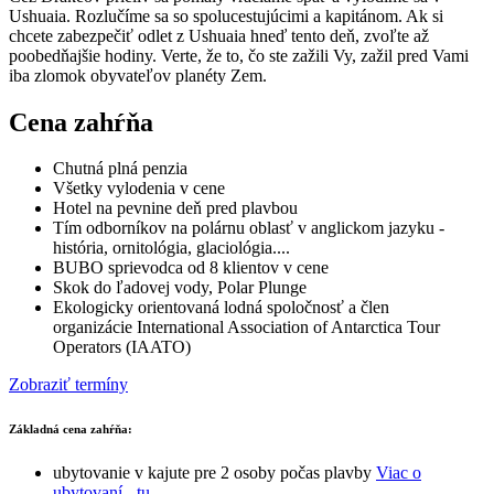
Ushuaia. Rozlučíme sa so spolucestujúcimi a kapitánom. Ak si
chcete zabezpečiť odlet z Ushuaia hneď tento deň, zvoľte až
poobedňajšie hodiny. Verte, že to, čo ste zažili Vy, zažil pred Vami
iba zlomok obyvateľov planéty Zem.
Cena zahŕňa
Chutná plná penzia
Všetky vylodenia v cene
Hotel na pevnine deň pred plavbou
Tím odborníkov na polárnu oblasť v anglickom jazyku -
história, ornitológia, glaciológia....
BUBO sprievodca od 8 klientov v cene
Skok do ľadovej vody, Polar Plunge
Ekologicky orientovaná lodná spoločnosť a člen
organizácie International Association of Antarctica Tour
Operators (IAATO)
Zobraziť termíny
Základná cena zahŕňa:
ubytovanie v kajute pre 2 osoby počas plavby
Viac o
ubytovaní - tu.