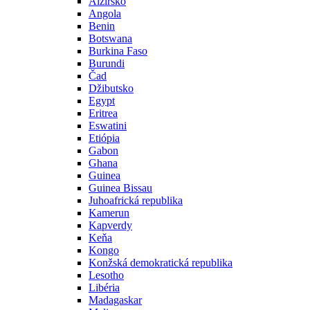
Alžírsko
Angola
Benin
Botswana
Burkina Faso
Burundi
Čad
Džibutsko
Egypt
Eritrea
Eswatini
Etiópia
Gabon
Ghana
Guinea
Guinea Bissau
Juhoafrická republika
Kamerun
Kapverdy
Keňa
Kongo
Konžská demokratická republika
Lesotho
Libéria
Madagaskar