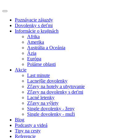
Poznávacie zájazdy
Dovolenky s deťmi
Informácie o krajinách
Afrika
Amerika
Austrália a Oceánia
Ázia
Európa
Polárne oblasti
Akcie
Last minute
Lacnejšie dovolenky
Zľavy na hotely a ubytovanie
Zľavy na dovolenky s deťmi
Lacné letenky
Zľavy na výlety
Single dovolenky - ženy
Single dovolenky - muži
Blog
Podcasty a videá
Tipy na cesty
Referencie