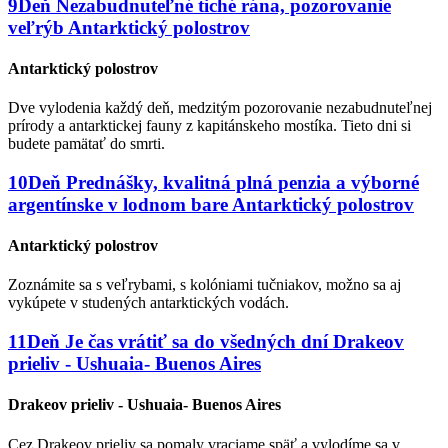
9
Deň
Nezabudnuteľné tiché rána, pozorovanie
veľrýb
Antarktický polostrov
Antarktický polostrov
Dve vylodenia každý deň, medzitým pozorovanie nezabudnuteľnej
prírody a antarktickej fauny z kapitánskeho mostíka. Tieto dni si
budete pamätať do smrti.
10
Deň
Prednášky, kvalitná plná penzia a výborné
argentínske v lodnom bare
Antarktický polostrov
Antarktický polostrov
Zoznámite sa s veľrybami, s kolóniami tučniakov, možno sa aj
vykúpete v studených antarktických vodách.
11
Deň
Je čas vrátiť sa do všedných dní
Drakeov
prieliv - Ushuaia- Buenos Aires
Drakeov prieliv - Ushuaia- Buenos Aires
Cez Drakeov prieliv sa pomaly vraciame späť a vylodíme sa v