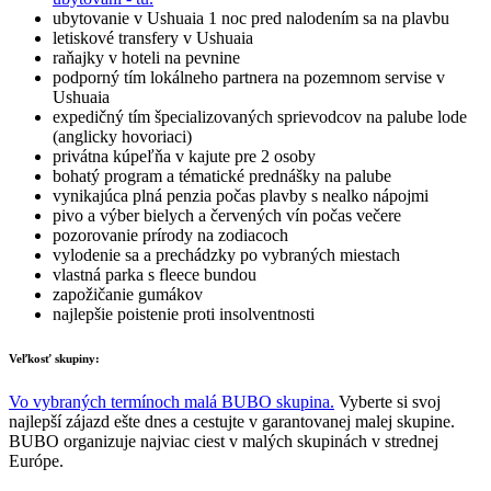
ubytovanie v Ushuaia 1 noc pred nalodením sa na plavbu
letiskové transfery v Ushuaia
raňajky v hoteli na pevnine
podporný tím lokálneho partnera na pozemnom servise v
Ushuaia
expedičný tím špecializovaných sprievodcov na palube lode
(anglicky hovoriaci)
privátna kúpeľňa v kajute pre 2 osoby
bohatý program a tématické prednášky na palube
vynikajúca plná penzia počas plavby s nealko nápojmi
pivo a výber bielych a červených vín počas večere
pozorovanie prírody na zodiacoch
vylodenie sa a prechádzky po vybraných miestach
vlastná parka s fleece bundou
zapožičanie gumákov
najlepšie poistenie proti insolventnosti
Veľkosť skupiny:
Vo vybraných termínoch malá BUBO skupina.
Vyberte si svoj
najlepší zájazd ešte dnes a cestujte v garantovanej malej skupine.
BUBO organizuje najviac ciest v malých skupinách v strednej
Európe.