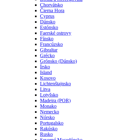
Chorvátsko
Čierna Hora
Cyprus
Dánsko
Estónsko
Faerské ostrovy
Fínsko
Francúzsko
Gibraltar
Grécko
Grónsko (Dánsko)
Írsko
Island
Kosovo
Lichtenštajnsko
Litva
Lotyšsko
Madeira (POR)
Monako
Nemecko
Nórsko
Portugalsko
Rakúsko
Rusko
Severné Macedónsko