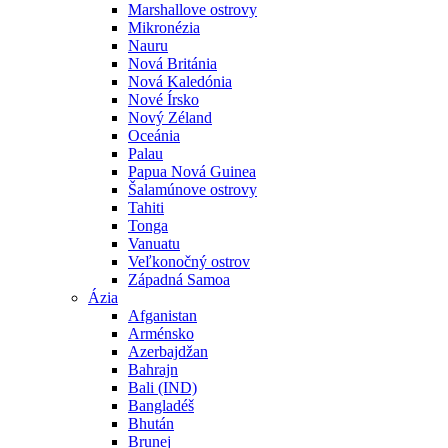
Marshallove ostrovy
Mikronézia
Nauru
Nová Británia
Nová Kaledónia
Nové Írsko
Nový Zéland
Oceánia
Palau
Papua Nová Guinea
Šalamúnove ostrovy
Tahiti
Tonga
Vanuatu
Veľkonočný ostrov
Západná Samoa
Ázia
Afganistan
Arménsko
Azerbajdžan
Bahrajn
Bali (IND)
Bangladéš
Bhután
Brunej