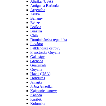
Aljaška (USA)
Antigua a Barbuda
Argentína
Aruba
Bahamy
Belize
Bolívia
Brazília
Chile
Dominikánska republika
Ekvádor
Falklandské ostrovy
Francúzska Guyana
Galapágy
Grenada
Guatemala
Guyana
Havaj (USA)
Honduras
Jamajka
Južná Amerika
Kajmanie ostrovy
Kanada
Karibik
Kolumbia