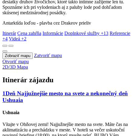
desiatky druhov živočíchov, ktoré takto intímne zažijeme len tu.
Spoznáme ich pri vylodeniach aj z paluby lode pod dohľadom
skúsenej medzinárodnej posádky.
Antarktída loďou - plavba cez Drakeov prieliv
Itinerár
Cena zahŕňa
Informácie
Doplnkové služby
+13
Referencie
+4
Videá
+2
Zatvoriť mapu
Zobraziť mapu
Otvoriť mapu
2D/3D Mapa
Itinerár zájazdu
1
Deň
Najjužnejšie mesto na svete a nekonečný deň
Ushuaia
Ushuaia
Vítajte v Ohňovej zemi! Najjužnejšie mesto na svete. Máte čas na
aklimatizáciu a prechádzku v meste. V hoteli sa večer uskutoční
povinný briefing (18:00), na ktorý musíte prísť. BUBO Vám