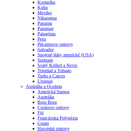
Kostarika
Kuba
Mexiko
Nikaragua
Panama
Paraguaj
Patagónia
Peru
Pitcairnove ostrovy
Salvador
Spojené štáty americké (USA)
Surinam
Svätý Krištof a Nevis
Trinidad a Tobago
Turks a Caicos
Uruguaj
Austrália a Oceánia
Americká Samoa
Austrália
Bora Bora
Cookove ostrovy
Fiji
Francúzska Polynézia
Guam
Havajské ostrovy