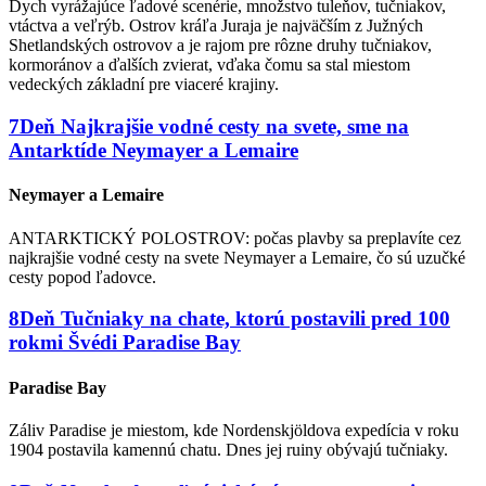
Dych vyrážajúce ľadové scenérie, množstvo tuleňov, tučniakov,
vtáctva a veľrýb. Ostrov kráľa Juraja je najväčším z Južných
Shetlandských ostrovov a je rajom pre rôzne druhy tučniakov,
kormoránov a ďalších zvierat, vďaka čomu sa stal miestom
vedeckých základní pre viaceré krajiny.
7
Deň
Najkrajšie vodné cesty na svete, sme na
Antarktíde
Neymayer a Lemaire
Neymayer a Lemaire
ANTARKTICKÝ POLOSTROV: počas plavby sa preplavíte cez
najkrajšie vodné cesty na svete Neymayer a Lemaire, čo sú uzučké
cesty popod ľadovce.
8
Deň
Tučniaky na chate, ktorú postavili pred 100
rokmi Švédi
Paradise Bay
Paradise Bay
Záliv Paradise je miestom, kde Nordenskjöldova expedícia v roku
1904 postavila kamennú chatu. Dnes jej ruiny obývajú tučniaky.