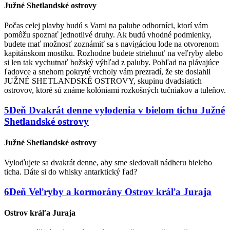
Južné Shetlandské ostrovy
Počas celej plavby budú s Vami na palube odborníci, ktorí vám
pomôžu spoznať jednotlivé druhy. Ak budú vhodné podmienky,
budete mať možnosť zoznámiť sa s navigáciou lode na otvorenom
kapitánskom mostíku. Rozhodne budete striehnuť na veľryby alebo
si len tak vychutnať božský výhľad z paluby. Pohľad na plávajúce
ľadovce a snehom pokryté vrcholy vám prezradí, že ste dosiahli
JUŽNÉ SHETLANDSKÉ OSTROVY, skupinu dvadsiatich
ostrovov, ktoré sú známe kolóniami rozkošných tučniakov a tuleňov.
5
Deň
Dvakrát denne vylodenia v bielom tichu
Južné
Shetlandské ostrovy
Južné Shetlandské ostrovy
Vyloďujete sa dvakrát denne, aby sme sledovali nádheru bieleho
ticha. Dáte si do whisky antarktický ľad?
6
Deň
Veľryby a kormorány
Ostrov kráľa Juraja
Ostrov kráľa Juraja