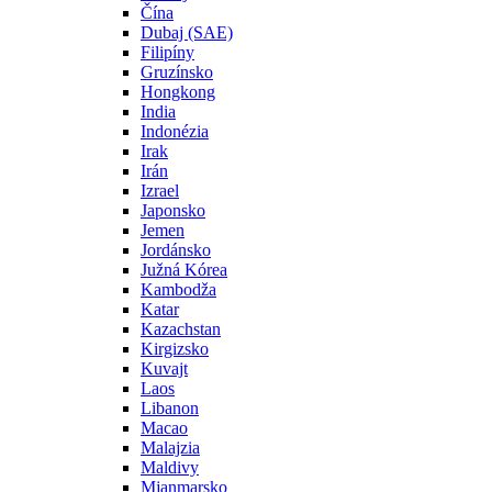
Čína
Dubaj (SAE)
Filipíny
Gruzínsko
Hongkong
India
Indonézia
Irak
Irán
Izrael
Japonsko
Jemen
Jordánsko
Južná Kórea
Kambodža
Katar
Kazachstan
Kirgizsko
Kuvajt
Laos
Libanon
Macao
Malajzia
Maldivy
Mjanmarsko