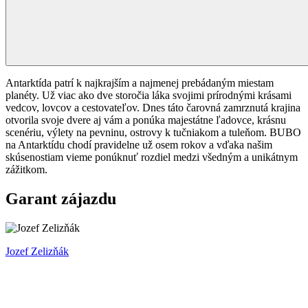
Antarktída patrí k najkrajším a najmenej prebádaným miestam
planéty. Už viac ako dve storočia láka svojimi prírodnými krásami
vedcov, lovcov a cestovateľov. Dnes táto čarovná zamrznutá krajina
otvorila svoje dvere aj vám a ponúka majestátne ľadovce, krásnu
scenériu, výlety na pevninu, ostrovy k tučniakom a tuleňom. BUBO
na Antarktídu chodí pravidelne už osem rokov a vďaka našim
skúsenostiam vieme ponúknuť rozdiel medzi všedným a unikátnym
zážitkom.
Garant zájazdu
Jozef Zelizňák