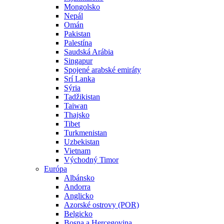
Mongolsko
Nepál
Omán
Pakistan
Palestína
Saudská Arábia
Singapur
Spojené arabské emiráty
Srí Lanka
Sýria
Tadžikistan
Taiwan
Thajsko
Tibet
Turkmenistan
Uzbekistan
Vietnam
Východný Timor
Európa
Albánsko
Andorra
Anglicko
Azorské ostrovy (POR)
Belgicko
Bosna a Hercegovina