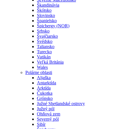
Škandinávia
Škótsko
Slovinsko
Španielsko
Špicbergy (NOR)
Srbsko
Švajčiarsko
Švédsko
Taliansko
Turecko
Vatikán
Veľká Británia
Wales
Polárne oblasti
Aljaška
Antarktída
Arktída
Čukotka
Grónsko
Južné Shetlandské ostrovy
Južný pól
Ohňová zem
Severný pól
Sibír