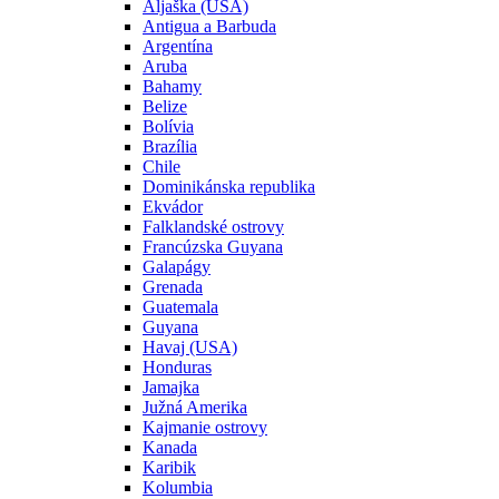
Aljaška (USA)
Antigua a Barbuda
Argentína
Aruba
Bahamy
Belize
Bolívia
Brazília
Chile
Dominikánska republika
Ekvádor
Falklandské ostrovy
Francúzska Guyana
Galapágy
Grenada
Guatemala
Guyana
Havaj (USA)
Honduras
Jamajka
Južná Amerika
Kajmanie ostrovy
Kanada
Karibik
Kolumbia