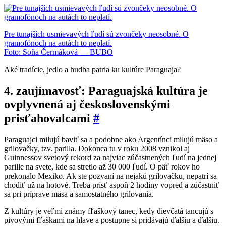
Pre tunajších usmievavých ľudí sú zvončeky neosobné. O
gramofónoch na autách to neplatí.
Foto: Soňa Čermáková — BUBO
Aké tradície, jedlo a hudba patria ku kultúre Paraguaja?
4. zaujímavosť: Paraguajská kultúra je
ovplyvnená aj československými
prisťahovalcami
#
Paraguajci milujú baviť sa a podobne ako Argentínci milujú mäso a
grilovačky, tzv. parilla. Dokonca tu v roku 2008 vznikol aj
Guinnessov svetový rekord za najviac zúčastnených ľudí na jednej
parille na svete, kde sa stretlo až 30 000 ľudí. O päť rokov ho
prekonalo Mexiko. Ak ste pozvaní na nejakú grilovačku, nepatrí sa
chodiť už na hotové. Treba prísť aspoň 2 hodiny vopred a zúčastniť
sa pri príprave mäsa a samostatného grilovania.
Z kultúry je veľmi známy fľaškový tanec, kedy dievčatá tancujú s
pivovými fľaškami na hlave a postupne si pridávajú ďalšiu a ďalšiu.