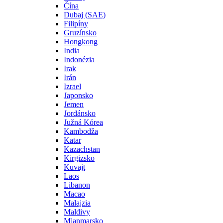
Čína
Dubaj (SAE)
Filipíny
Gruzínsko
Hongkong
India
Indonézia
Irak
Irán
Izrael
Japonsko
Jemen
Jordánsko
Južná Kórea
Kambodža
Katar
Kazachstan
Kirgizsko
Kuvajt
Laos
Libanon
Macao
Malajzia
Maldivy
Mjanmarsko