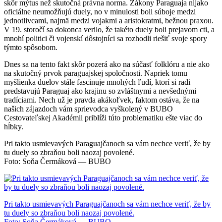
skôr mýtus než skutočná právna norma. Zákony Paraguaja nijako
oficiálne neumožňujú duely, no v minulosti boli súboje medzi
jednotlivcami, najmä medzi vojakmi a aristokratmi, bežnou praxou.
V 19. storočí sa dokonca verilo, že takéto duely boli prejavom cti, a
mnohí politici či vojenskí dôstojníci sa rozhodli riešiť svoje spory
týmto spôsobom.
Dnes sa na tento fakt skôr pozerá ako na súčasť folklóru a nie ako
na skutočný prvok paraguajskej spoločnosti. Napriek tomu
myšlienka duelov stále fascinuje mnohých ľudí, ktorí si radi
predstavujú Paraguaj ako krajinu so zvláštnymi a nevšednými
tradíciami. Nech už je pravda akákoľvek, faktom ostáva, že na
našich zájazdoch vám sprievodca vyškolený v BUBO
Cestovateľskej Akadémii priblíži túto problematiku ešte viac do
hĺbky.
Pri takto usmievavých Paraguajčanoch sa vám nechce veriť, že by
tu duely so zbraňou boli naozaj povolené.
Foto: Soňa Čermáková — BUBO
Pri takto usmievavých Paraguajčanoch sa vám nechce veriť, že by
tu duely so zbraňou boli naozaj povolené.
Foto: Soňa Čermáková — BUBO