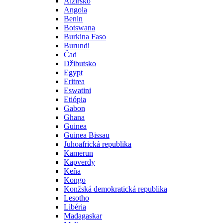
Alžírsko
Angola
Benin
Botswana
Burkina Faso
Burundi
Čad
Džibutsko
Egypt
Eritrea
Eswatini
Etiópia
Gabon
Ghana
Guinea
Guinea Bissau
Juhoafrická republika
Kamerun
Kapverdy
Keňa
Kongo
Konžská demokratická republika
Lesotho
Libéria
Madagaskar