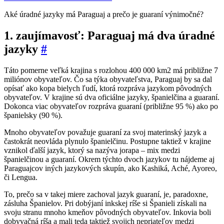
Aké úradné jazyky má Paraguaj a prečo je guaraní výnimočné?
1. zaujímavosť: Paraguaj má dva úradné
jazyky
#
Táto pomerne veľká krajina s rozlohou 400 000 km2 má približne 7
miliónov obyvateľov. Čo sa týka obyvateľstva, Paraguaj by sa dal
opísať ako kopa bielych ľudí, ktorá rozpráva jazykom pôvodných
obyvateľov. V krajine sú dva oficiálne jazyky, španielčina a guaraní.
Dokonca viac obyvateľov rozpráva guaraní (približne 95 %) ako po
španielsky (90 %).
Mnoho obyvateľov považuje guaraní za svoj materinský jazyk a
častokrát neovláda plynulo španielčinu. Postupne taktiež v krajine
vznikol ďalší jazyk, ktorý sa nazýva jorapa – mix medzi
španielčinou a guaraní.
Okrem týchto dvoch jazykov tu nájdeme aj
Paraguajcov iných jazykových skupín
, ako Kashiká, Aché, Ayoreo,
či Lengua.
To, prečo sa v takej miere zachoval jazyk guaraní, je, paradoxne,
zásluha Španielov. Pri dobýjaní inkskej ríše si Španieli získali na
svoju stranu mnoho kmeňov pôvodných obyvateľov. Inkovia boli
dobyvačná ríša a mali teda taktiež svojich nepriateľov medzi