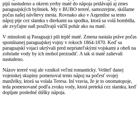
pijú nastudeno a okrem yerby maté do nápoja pridávajú aj zmes
paraguajských byliniek. My v BUBO tereré, samozrejme, skúšame
počas našej návštevy mesta. Rovnako ako v Argentíne sa tento
nápoj pije cez slamku s dierkami na spodku, ktorá sa volá bombilla,
ale zvyčajne naň používajú väčší pohár ako na maté.
V minulosti aj Paraguajci pili teplé maté. Zmena nastala práve počas
spomínanej paraguajskej vojny v rokoch 1864-1870. Keď sa
paraguajskí vojaci ukrývali pred nepriateľskými vojskami a oheň na
zohriatie vody by ich mohol prezradiť. A tak si maté zalievali
nastudeno.
Názov tereré vraj ale vznikol veľmi romanticky. Veliteľ danej
vojenskej skupiny pomenoval tento nápoj na počesť svojej
manželky, ktorá sa volala Teresa. Iní vravia, že je to onomatopoje,
teda pomenované podľa zvuku vody, ktorá preteká cez slamku, keď
dopíjate posledné dúšky nápoja.