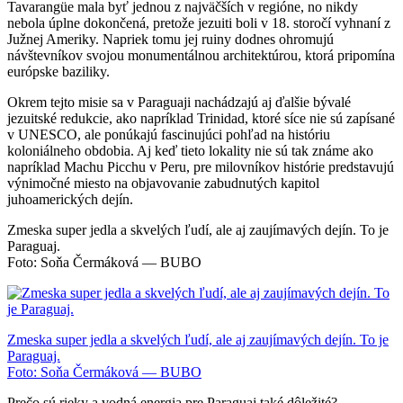
Tavarangüe mala byť jednou z najväčších v regióne, no nikdy
nebola úplne dokončená, pretože jezuiti boli v 18. storočí vyhnaní z
Južnej Ameriky. Napriek tomu jej ruiny dodnes ohromujú
návštevníkov svojou monumentálnou architektúrou, ktorá pripomína
európske baziliky.
Okrem tejto misie sa v Paraguaji nachádzajú aj ďalšie bývalé
jezuitské redukcie, ako napríklad Trinidad, ktoré síce nie sú zapísané
v UNESCO, ale ponúkajú fascinujúci pohľad na históriu
koloniálneho obdobia. Aj keď tieto lokality nie sú tak známe ako
napríklad Machu Picchu v Peru, pre milovníkov histórie predstavujú
výnimočné miesto na objavovanie zabudnutých kapitol
juhoamerických dejín.
Zmeska super jedla a skvelých ľudí, ale aj zaujímavých dejín. To je
Paraguaj.
Foto: Soňa Čermáková — BUBO
Zmeska super jedla a skvelých ľudí, ale aj zaujímavých dejín. To je
Paraguaj.
Foto: Soňa Čermáková — BUBO
Prečo sú rieky a vodná energia pre Paraguaj také dôležité?