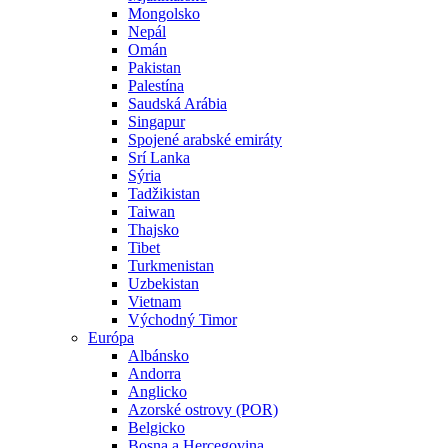
Mongolsko
Nepál
Omán
Pakistan
Palestína
Saudská Arábia
Singapur
Spojené arabské emiráty
Srí Lanka
Sýria
Tadžikistan
Taiwan
Thajsko
Tibet
Turkmenistan
Uzbekistan
Vietnam
Východný Timor
Európa
Albánsko
Andorra
Anglicko
Azorské ostrovy (POR)
Belgicko
Bosna a Hercegovina