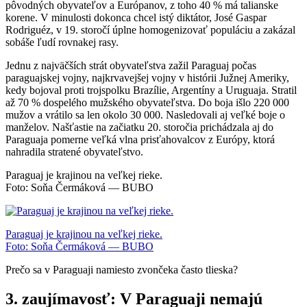
pôvodných obyvateľov a Európanov, z toho 40 % má talianske
korene. V minulosti dokonca
chcel
istý diktátor, José Gaspar
Rodriguéz, v 19. storočí úplne homogenizovať populáciu a zakázal
sobáše ľudí rovnakej rasy.
Jednu z najväčších strát obyvateľstva zažil Paraguaj počas
paraguajskej vojny, najkrvavejšej vojny v histórii Južnej Ameriky,
kedy bojoval proti trojspolku Brazílie, Argentíny a Uruguaja. Stratil
až 70 % dospelého mužského obyvateľstva. Do boja išlo 220 000
mužov a vrátilo sa len okolo 30 000. Nasledovali aj veľké boje o
manželov. Našťastie na začiatku 20. storočia prichádzala aj do
Paraguaja pomerne veľká vlna prisťahovalcov z Európy, ktorá
nahradila stratené obyvateľstvo.
Paraguaj je krajinou na veľkej rieke.
Foto: Soňa Čermáková — BUBO
Paraguaj je krajinou na veľkej rieke.
Foto: Soňa Čermáková — BUBO
Prečo sa v Paraguaji namiesto zvončeka často tlieska?
3. zaujímavosť: V Paraguaji nemajú