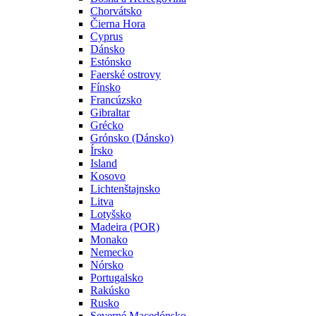
Chorvátsko
Čierna Hora
Cyprus
Dánsko
Estónsko
Faerské ostrovy
Fínsko
Francúzsko
Gibraltar
Grécko
Grónsko (Dánsko)
Írsko
Island
Kosovo
Lichtenštajnsko
Litva
Lotyšsko
Madeira (POR)
Monako
Nemecko
Nórsko
Portugalsko
Rakúsko
Rusko
Severné Macedónsko