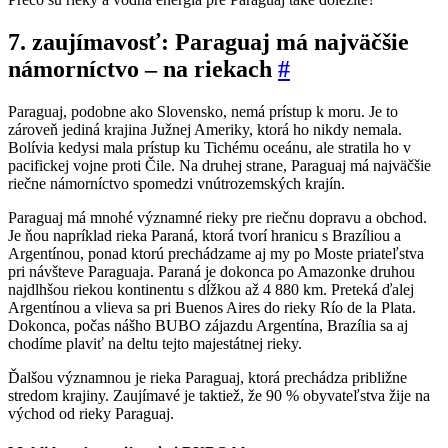
7. zaujímavosť: Paraguaj má najväčšie
námorníctvo – na riekach
#
Paraguaj, podobne ako Slovensko, nemá prístup k moru. Je to
zároveň jediná krajina Južnej Ameriky, ktorá ho nikdy nemala.
Bolívia kedysi mala prístup ku Tichému oceánu, ale stratila ho v
pacifickej vojne proti Čile. Na druhej strane, Paraguaj má najväčšie
riečne námorníctvo spomedzi vnútrozemských krajín.
Paraguaj má mnohé významné rieky pre riečnu dopravu a obchod.
Je ňou napríklad rieka Paraná, ktorá tvorí hranicu s Brazíliou a
Argentínou, ponad ktorú prechádzame aj my po Moste priateľstva
pri návšteve Paraguaja. Paraná je dokonca po Amazonke druhou
najdlhšou riekou kontinentu s dĺžkou až 4 880 km. Preteká ďalej
Argentínou a vlieva sa pri Buenos Aires do rieky Río de la Plata.
Dokonca, počas nášho BUBO zájazdu Argentína, Brazília
sa aj
chodíme plaviť na deltu tejto majestátnej rieky.
Ďalšou významnou je rieka Paraguaj, ktorá prechádza približne
stredom krajiny. Zaujímavé je taktiež, že 90 % obyvateľstva žije na
východ od rieky Paraguaj.