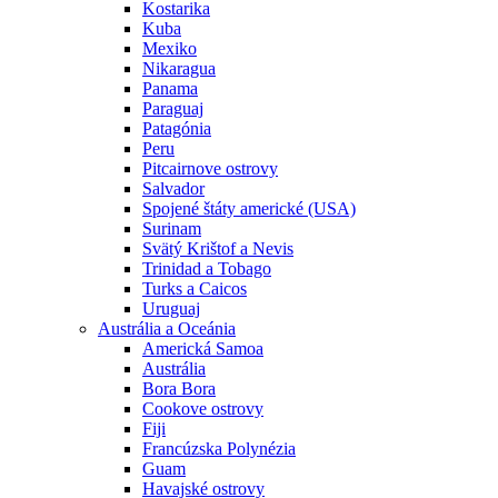
Kostarika
Kuba
Mexiko
Nikaragua
Panama
Paraguaj
Patagónia
Peru
Pitcairnove ostrovy
Salvador
Spojené štáty americké (USA)
Surinam
Svätý Krištof a Nevis
Trinidad a Tobago
Turks a Caicos
Uruguaj
Austrália a Oceánia
Americká Samoa
Austrália
Bora Bora
Cookove ostrovy
Fiji
Francúzska Polynézia
Guam
Havajské ostrovy