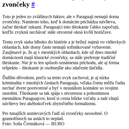
zvončeky
#
Toto je jeden zo zvláštnych faktov, ale v Paraguaji nemajú doma
zvončeky. Namiesto toho, keď k domácim prichádza návšteva,
začne tlieskať rukami. Paraguajci toto tlieskanie ľahko započujú,
keďže zvyknú nechávať stále otvorené okná kvôli horúčave.
Tento zvyk siaha hlboko do histórie a je bežný najmä vo vidieckych
oblastiach, kde domy často nemajú sofistikované vybavenie.
Zaujímavé je, že aj v mestských oblastiach, kde už dnes mnohé
domácnosti majú klasické zvončeky, sa stále preferuje tradičné
tlieskanie. Nie je to len spôsob oznámenia príchodu, ale aj forma
rešpektu – tlieskanie je osobnejšie ako stlačenie tlačidla.
Ďalším dôvodom, prečo sa tento zvyk zachoval, je aj nízka
kriminalita v mnohých častiach Paraguaja, vďaka čomu môžu ľudia
nechať dvere pootvorené a byť v neustálom kontakte so svojimi
susedmi. Tlieskanie sa tak spája s otvorenou a pohostinnou
mentalitou Paraguajcov, ktorí si cenia blízke vzťahy a radi vítajú
návštevy bez akéhokoľvek zbytočného formalizmu.
Pre tunajších usmievavých ľudí sú zvončeky neosobné. O
gramofónoch na autách to neplatí.
Foto: Soňa Čermáková — BUBO