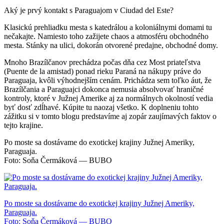
Aký je prvý kontakt s Paraguajom v Ciudad del Este?
Klasickú prehliadku mesta s katedrálou a koloniálnymi domami tu
nečakajte. Namiesto toho zažijete chaos a atmosféru obchodného
mesta. Stánky na ulici, dokorán otvorené predajne, obchodné domy.
Mnoho Brazílčanov prechádza počas dňa cez Most priateľstva
(Puente de la amistad) ponad rieku Paraná na nákupy práve do
Paraguaja, kvôli výhodnejším cenám. Prichádza sem toľko áut, že
Brazílčania a Paraguajci dokonca nemusia absolvovať hraničné
kontroly, ktoré v Južnej Amerike aj za normálnych okolností vedia
byť dosť zdĺhavé. Kúpite tu naozaj všetko. K doplneniu tohto
zážitku si v tomto blogu predstavíme aj zopár zaujímavých faktov o
tejto krajine.
Po moste sa dostávame do exotickej krajiny Južnej Ameriky,
Paraguaja.
Foto: Soňa Čermáková — BUBO
Po moste sa dostávame do exotickej krajiny Južnej Ameriky,
Paraguaja.
Foto: Soňa Čermáková — BUBO