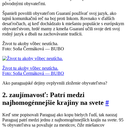
pôvodnými obyvateľmi.
Španieli povolili obyvateľom Guaraní používať svoj jazyk, ako
tajnú komunikačnú reč na boj proti Inkom. Rovnako v ďalších
desaťročiach, aj keď dochádzalo k miešaniu populácie s európskym
obyvateľstvom, hrdé mamy z kmeňa Guaraní učili svoje deti svoj
rodný jazyk a dbali na zachovávanie tradícii.
Život tu akoby vôbec neutícha.
Foto: Soňa Čermáková — BUBO
Život tu akoby vôbec neutícha.
Foto: Soňa Čermáková — BUBO
Ako paraguajské dejiny ovplyvnili zloženie obyvateľstva?
2. zaujímavosť: Patrí medzi
najhomogénnejšie krajiny na svete
#
Keď sme popisovali Paraguaj ako kopu bielych ľudí, tak naozaj
Paraguaj patrí medzi jednu z najhomogénnejších krajín na svete. 95
% obyvateľstva sa považuje za mesticov, čiže miešancov