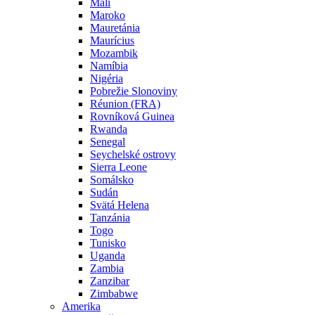
Mali
Maroko
Mauretánia
Maurícius
Mozambik
Namíbia
Nigéria
Pobrežie Slonoviny
Réunion (FRA)
Rovníková Guinea
Rwanda
Senegal
Seychelské ostrovy
Sierra Leone
Somálsko
Sudán
Svätá Helena
Tanzánia
Togo
Tunisko
Uganda
Zambia
Zanzibar
Zimbabwe
Amerika