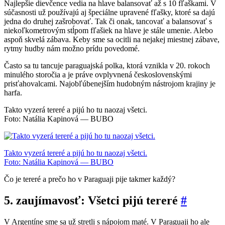
Najlepšie dievčence vedia na hlave balansovať až s 10 fľaškami. V
súčasnosti už používajú aj špeciálne upravené fľašky, ktoré sa dajú
jedna do druhej zašrobovať. Tak či onak, tancovať a balansovať s
niekoľkometrovým stĺpom fľašiek na hlave je stále umenie. Alebo
aspoň skvelá zábava.
Keby sme sa ocitli
na nejakej miestnej zábave,
rytmy hudby nám možno prídu povedomé.
Často sa tu tancuje paraguajská polka, ktorá vznikla v 20. rokoch
minulého storočia a je práve ovplyvnená československými
prisťahovalcami. Najobľúbenejším hudobným nástrojom krajiny je
harfa.
Takto vyzerá tereré a pijú ho tu naozaj všetci.
Foto: Natália Kapinová — BUBO
Takto vyzerá tereré a pijú ho tu naozaj všetci.
Foto: Natália Kapinová — BUBO
Čo je tereré a prečo ho v Paraguaji pije takmer každý?
5. zaujímavosť: Všetci pijú tereré
#
V Argentíne sme sa už stretli s nápojom maté. V Paraguaji ho ale