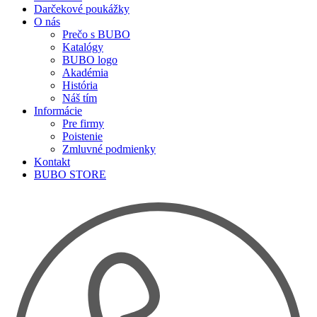
Darčekové poukážky
O nás
Prečo s BUBO
Katalógy
BUBO logo
Akadémia
História
Náš tím
Informácie
Pre firmy
Poistenie
Zmluvné podmienky
Kontakt
BUBO STORE