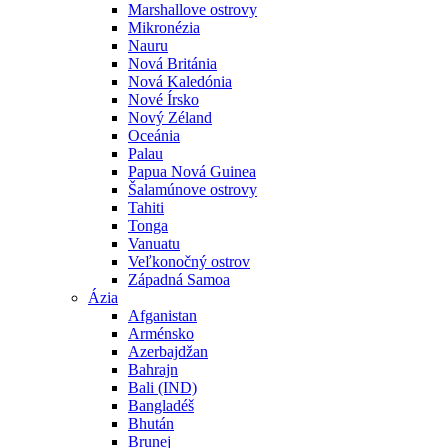
Marshallove ostrovy
Mikronézia
Nauru
Nová Británia
Nová Kaledónia
Nové Írsko
Nový Zéland
Oceánia
Palau
Papua Nová Guinea
Šalamúnove ostrovy
Tahiti
Tonga
Vanuatu
Veľkonočný ostrov
Západná Samoa
Ázia
Afganistan
Arménsko
Azerbajdžan
Bahrajn
Bali (IND)
Bangladéš
Bhután
Brunej