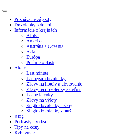
Poznávacie zájazdy
Dovolenky s deťmi
Informácie o krajinách
Afrika
Amerika
Austrália a Oceánia
Ázia
Európa
Polárne oblasti
Akcie
Last minute
Lacnejšie dovolenky
Zľavy na hotely a ubytovanie
Zľavy na dovolenky s deťmi
Lacné letenky
Zľavy na výlety
Single dovolenky - ženy
Single dovolenky - muži
Blog
Podcasty a videá
Tipy na cesty
Referencie