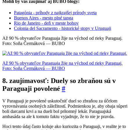
Mohli by vás zaujímať aj BUBO blogy:
Patagónia - príhody z najkrajšej prírody sveta
Buenos Aires - mesto plné tanga
Rio de Janeiro - deň v meste bohov
Colonia del Sacramento - historické stopy v Uruguaji
Až 90 % obyvateľov Paraguaja žije na východ od rieky Paraguaj.
Foto: Soňa Čermáková — BUBO
Až 90 % obyvateľov Paraguaja žije na východ od rieky Paraguaj.
Foto: Soňa Čermáková — BUBO
8. zaujímavosť: Duely so zbraňou sú v
Paraguaji povolené
#
V Paraguaji je povolené uskutočniť duel so zbraňou za účelom
vyrovnávania osobných záležitostí. Podmienkou je, aby obaja súperi
boli darcami krvi a na dueli bol prítomný lekár. Paraguajská
ambasáda sa ale k tomuto faktu vyjadruje, že to nie je pravda.
Hoci tento údaj často koluje ako kuriozita o Paraguaji, v realite je to