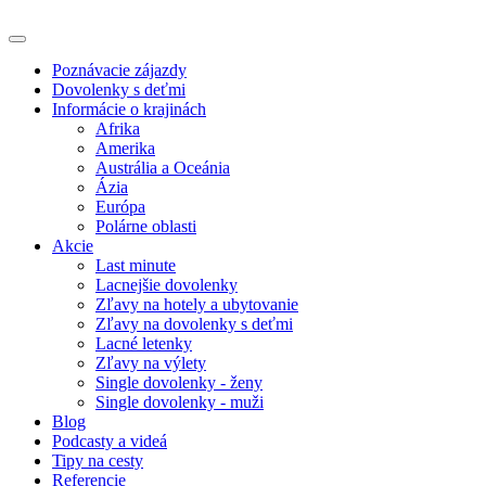
Poznávacie zájazdy
Dovolenky s deťmi
Informácie o krajinách
Afrika
Amerika
Austrália a Oceánia
Ázia
Európa
Polárne oblasti
Akcie
Last minute
Lacnejšie dovolenky
Zľavy na hotely a ubytovanie
Zľavy na dovolenky s deťmi
Lacné letenky
Zľavy na výlety
Single dovolenky - ženy
Single dovolenky - muži
Blog
Podcasty a videá
Tipy na cesty
Referencie