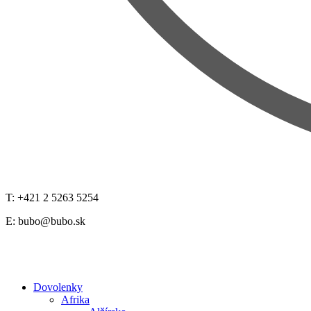
T: +421 2 5263 5254
E:
bubo@bubo.sk
Dovolenky
Afrika