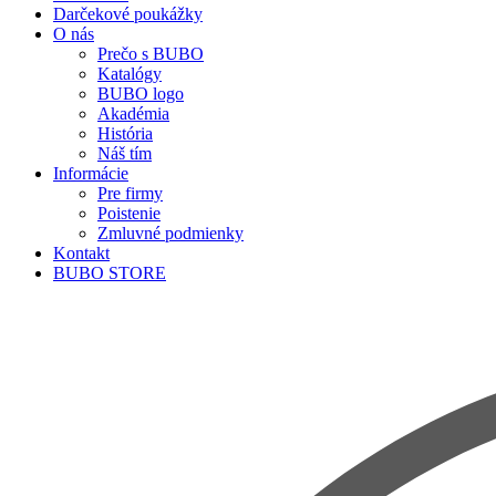
Darčekové poukážky
O nás
Prečo s BUBO
Katalógy
BUBO logo
Akadémia
História
Náš tím
Informácie
Pre firmy
Poistenie
Zmluvné podmienky
Kontakt
BUBO STORE