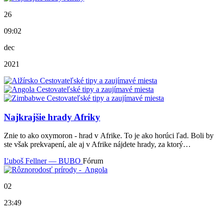
26
09:02
dec
2021
Najkrajšie hrady Afriky
Znie to ako oxymoron - hrad v Afrike. To je ako horúci ľad. Boli by
ste však prekvapení, ale aj v Afrike nájdete hrady, za ktorý…
Ľuboš Fellner — BUBO
Fórum
02
23:49