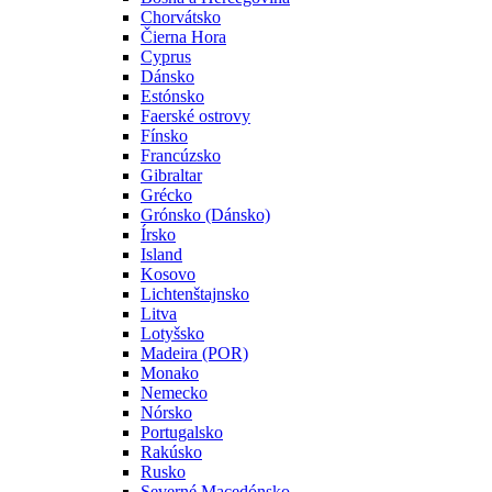
Chorvátsko
Čierna Hora
Cyprus
Dánsko
Estónsko
Faerské ostrovy
Fínsko
Francúzsko
Gibraltar
Grécko
Grónsko (Dánsko)
Írsko
Island
Kosovo
Lichtenštajnsko
Litva
Lotyšsko
Madeira (POR)
Monako
Nemecko
Nórsko
Portugalsko
Rakúsko
Rusko
Severné Macedónsko