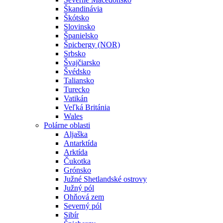
Škandinávia
Škótsko
Slovinsko
Španielsko
Špicbergy (NOR)
Srbsko
Švajčiarsko
Švédsko
Taliansko
Turecko
Vatikán
Veľká Británia
Wales
Polárne oblasti
Aljaška
Antarktída
Arktída
Čukotka
Grónsko
Južné Shetlandské ostrovy
Južný pól
Ohňová zem
Severný pól
Sibír