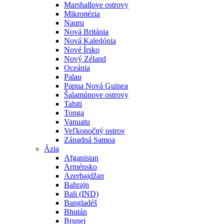
Marshallove ostrovy
Mikronézia
Nauru
Nová Británia
Nová Kaledónia
Nové Írsko
Nový Zéland
Oceánia
Palau
Papua Nová Guinea
Šalamúnove ostrovy
Tahiti
Tonga
Vanuatu
Veľkonočný ostrov
Západná Samoa
Ázia
Afganistan
Arménsko
Azerbajdžan
Bahrajn
Bali (IND)
Bangladéš
Bhután
Brunej