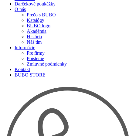
Darčekové poukážky
O nás
Prečo s BUBO
Katalógy
BUBO logo
Akadémia
História
Náš tím
Informácie
Pre firmy
Poistenie
Zmluvné podmienky
Kontakt
BUBO STORE