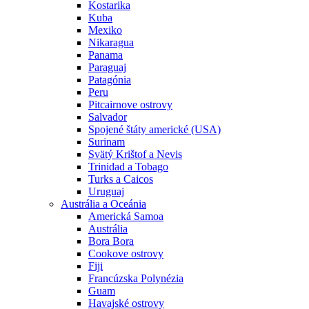
Kostarika
Kuba
Mexiko
Nikaragua
Panama
Paraguaj
Patagónia
Peru
Pitcairnove ostrovy
Salvador
Spojené štáty americké (USA)
Surinam
Svätý Krištof a Nevis
Trinidad a Tobago
Turks a Caicos
Uruguaj
Austrália a Oceánia
Americká Samoa
Austrália
Bora Bora
Cookove ostrovy
Fiji
Francúzska Polynézia
Guam
Havajské ostrovy