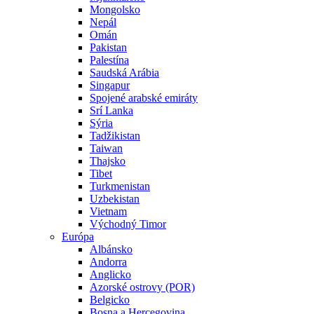
Mongolsko
Nepál
Omán
Pakistan
Palestína
Saudská Arábia
Singapur
Spojené arabské emiráty
Srí Lanka
Sýria
Tadžikistan
Taiwan
Thajsko
Tibet
Turkmenistan
Uzbekistan
Vietnam
Východný Timor
Európa
Albánsko
Andorra
Anglicko
Azorské ostrovy (POR)
Belgicko
Bosna a Hercegovina