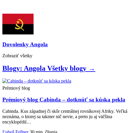
Dovolenky
Angola
Zobraziť
všetky
Blogy: Angola
Všetky
blogy
→
Prémiový blog
Prémiový blog
Cabinda – dotknúť sa kúska pekla
Cabinda. Kus západnej či skôr centrálnej rovníkovej Afriky. Veľká
neznáma, o ktorej sa takmer nič nevie, a preto ju aj väčšina
encyklopédií…
Ľuboš Fellner
30 min. čítania