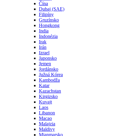
Čína
Dubaj (SAE)
Filipíny
Gruzínsko
Hongkong
India
Indonézia
Irak
Irán
Izrael
Japonsko
Jemen
Jordánsko
Južná Kórea
Kambodža
Katar
Kazachstan
Kirgizsko
Kuvajt
Laos
Libanon
Macao
Malajzia
Maldivy
Mjanmarsko