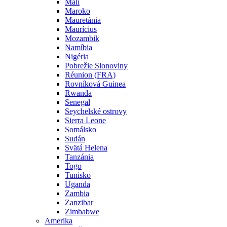
Mali
Maroko
Mauretánia
Maurícius
Mozambik
Namíbia
Nigéria
Pobrežie Slonoviny
Réunion (FRA)
Rovníková Guinea
Rwanda
Senegal
Seychelské ostrovy
Sierra Leone
Somálsko
Sudán
Svätá Helena
Tanzánia
Togo
Tunisko
Uganda
Zambia
Zanzibar
Zimbabwe
Amerika