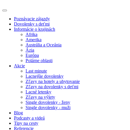
Poznávacie zájazdy
Dovolenky s deťmi
Informácie o krajinách
Afrika
Amerika
Austrália a Oceánia
Ázia
Európa
Polárne oblasti
Akcie
Last minute
Lacnejšie dovolenky
Zľavy na hotely a ubytovanie
Zľavy na dovolenky s deťmi
Lacné letenky
Zľavy na výlety
Single dovolenky - ženy
Single dovolenky - muži
Blog
Podcasty a videá
Tipy na cesty
Referencie