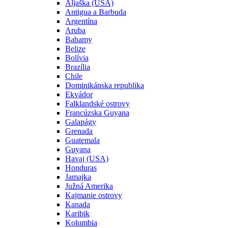
Aljaška (USA)
Antigua a Barbuda
Argentína
Aruba
Bahamy
Belize
Bolívia
Brazília
Chile
Dominikánska republika
Ekvádor
Falklandské ostrovy
Francúzska Guyana
Galapágy
Grenada
Guatemala
Guyana
Havaj (USA)
Honduras
Jamajka
Južná Amerika
Kajmanie ostrovy
Kanada
Karibik
Kolumbia