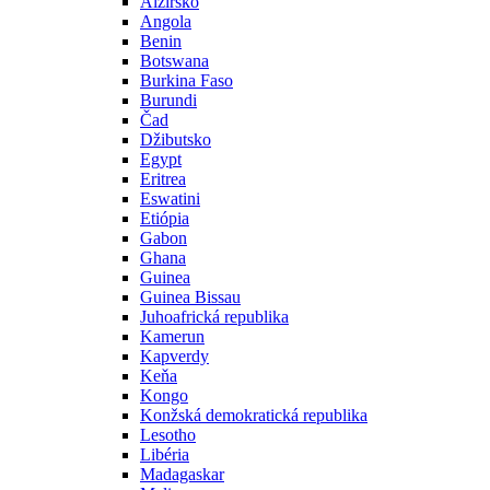
Alžírsko
Angola
Benin
Botswana
Burkina Faso
Burundi
Čad
Džibutsko
Egypt
Eritrea
Eswatini
Etiópia
Gabon
Ghana
Guinea
Guinea Bissau
Juhoafrická republika
Kamerun
Kapverdy
Keňa
Kongo
Konžská demokratická republika
Lesotho
Libéria
Madagaskar