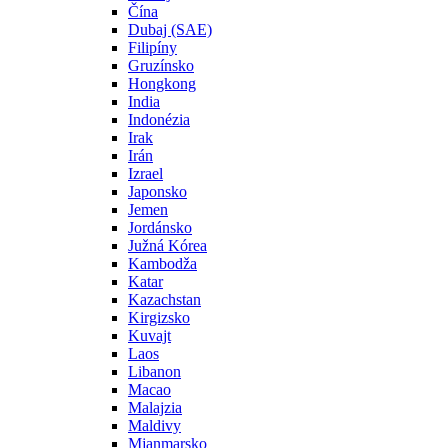
Čína
Dubaj (SAE)
Filipíny
Gruzínsko
Hongkong
India
Indonézia
Irak
Irán
Izrael
Japonsko
Jemen
Jordánsko
Južná Kórea
Kambodža
Katar
Kazachstan
Kirgizsko
Kuvajt
Laos
Libanon
Macao
Malajzia
Maldivy
Mjanmarsko