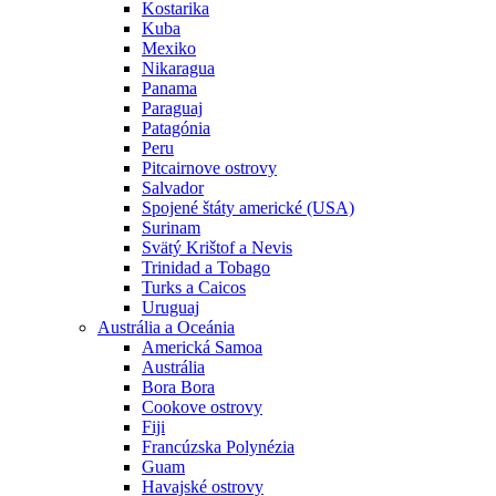
Kostarika
Kuba
Mexiko
Nikaragua
Panama
Paraguaj
Patagónia
Peru
Pitcairnove ostrovy
Salvador
Spojené štáty americké (USA)
Surinam
Svätý Krištof a Nevis
Trinidad a Tobago
Turks a Caicos
Uruguaj
Austrália a Oceánia
Americká Samoa
Austrália
Bora Bora
Cookove ostrovy
Fiji
Francúzska Polynézia
Guam
Havajské ostrovy