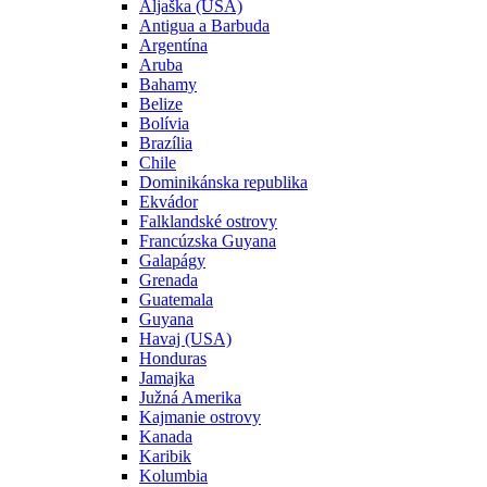
Aljaška (USA)
Antigua a Barbuda
Argentína
Aruba
Bahamy
Belize
Bolívia
Brazília
Chile
Dominikánska republika
Ekvádor
Falklandské ostrovy
Francúzska Guyana
Galapágy
Grenada
Guatemala
Guyana
Havaj (USA)
Honduras
Jamajka
Južná Amerika
Kajmanie ostrovy
Kanada
Karibik
Kolumbia