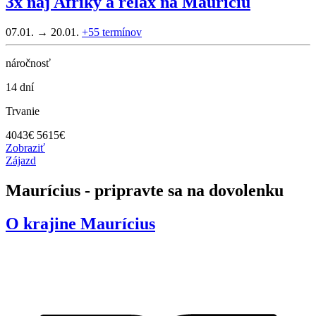
3x naj Afriky a relax na Mauríciu
07.01. → 20.01.
+55
termínov
náročnosť
14 dní
Trvanie
4043
€
5615€
Zobraziť
Zájazd
Maurícius - pripravte sa na dovolenku
O krajine
Maurícius