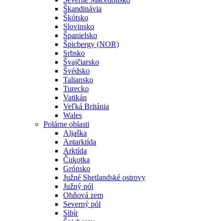
Škandinávia
Škótsko
Slovinsko
Španielsko
Špicbergy (NOR)
Srbsko
Švajčiarsko
Švédsko
Taliansko
Turecko
Vatikán
Veľká Británia
Wales
Polárne oblasti
Aljaška
Antarktída
Arktída
Čukotka
Grónsko
Južné Shetlandské ostrovy
Južný pól
Ohňová zem
Severný pól
Sibír