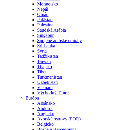
Mongolsko
Nepál
Omán
Pakistan
Palestína
Saudská Arábia
Singapur
Spojené arabské emiráty
Srí Lanka
Sýria
Tadžikistan
Taiwan
Thajsko
Tibet
Turkmenistan
Uzbekistan
Vietnam
Východný Timor
Európa
Albánsko
Andorra
Anglicko
Azorské ostrovy (POR)
Belgicko
Bosna a Hercegovina