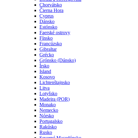
Chorvátsko
Čierna Hora
Cyprus
Dánsko
Estónsko
Faerské ostrovy
Fínsko
Francúzsko
Gibraltar
Grécko
Grónsko (Dánsko)
Írsko
Island
Kosovo
Lichtenštajnsko
Litva
Lotyšsko
Madeira (POR)
Monako
Nemecko
Nórsko
Portugalsko
Rakúsko
Rusko
Severné Macedónsko