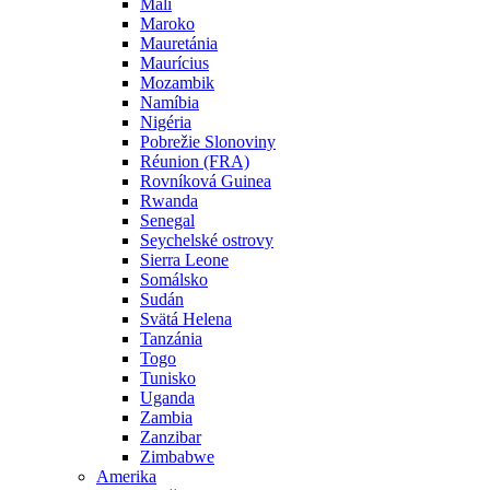
Mali
Maroko
Mauretánia
Maurícius
Mozambik
Namíbia
Nigéria
Pobrežie Slonoviny
Réunion (FRA)
Rovníková Guinea
Rwanda
Senegal
Seychelské ostrovy
Sierra Leone
Somálsko
Sudán
Svätá Helena
Tanzánia
Togo
Tunisko
Uganda
Zambia
Zanzibar
Zimbabwe
Amerika