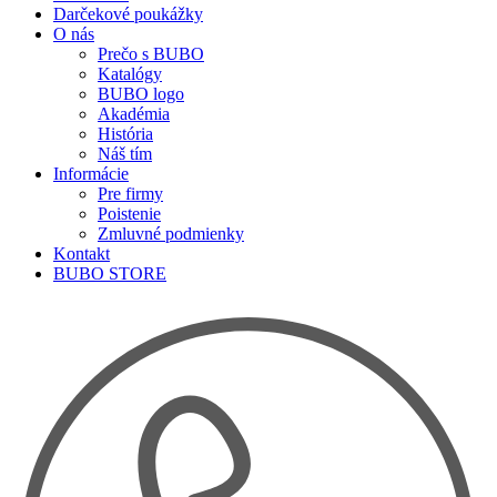
Darčekové poukážky
O nás
Prečo s BUBO
Katalógy
BUBO logo
Akadémia
História
Náš tím
Informácie
Pre firmy
Poistenie
Zmluvné podmienky
Kontakt
BUBO STORE