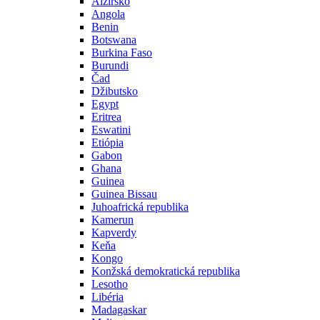
Alžírsko
Angola
Benin
Botswana
Burkina Faso
Burundi
Čad
Džibutsko
Egypt
Eritrea
Eswatini
Etiópia
Gabon
Ghana
Guinea
Guinea Bissau
Juhoafrická republika
Kamerun
Kapverdy
Keňa
Kongo
Konžská demokratická republika
Lesotho
Libéria
Madagaskar