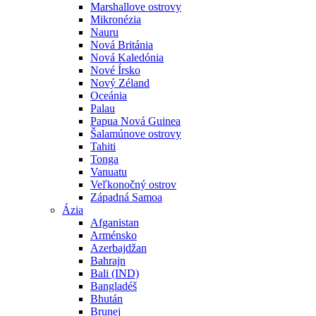
Marshallove ostrovy
Mikronézia
Nauru
Nová Británia
Nová Kaledónia
Nové Írsko
Nový Zéland
Oceánia
Palau
Papua Nová Guinea
Šalamúnove ostrovy
Tahiti
Tonga
Vanuatu
Veľkonočný ostrov
Západná Samoa
Ázia
Afganistan
Arménsko
Azerbajdžan
Bahrajn
Bali (IND)
Bangladéš
Bhután
Brunej