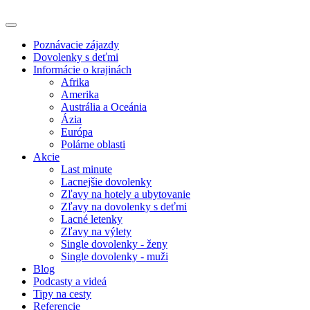
Poznávacie zájazdy
Dovolenky s deťmi
Informácie o krajinách
Afrika
Amerika
Austrália a Oceánia
Ázia
Európa
Polárne oblasti
Akcie
Last minute
Lacnejšie dovolenky
Zľavy na hotely a ubytovanie
Zľavy na dovolenky s deťmi
Lacné letenky
Zľavy na výlety
Single dovolenky - ženy
Single dovolenky - muži
Blog
Podcasty a videá
Tipy na cesty
Referencie