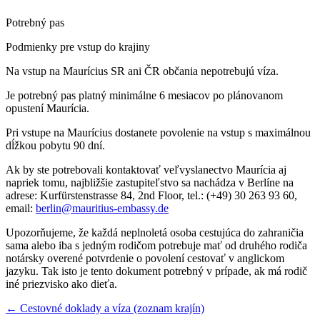
Potrebný pas
Podmienky pre vstup do krajiny
Na vstup na Maurícius SR ani ČR občania nepotrebujú víza.
Je potrebný pas platný minimálne 6 mesiacov po plánovanom
opustení Maurícia.
Pri vstupe na Maurícius dostanete povolenie na vstup s maximálnou
dĺžkou pobytu 90 dní.
Ak by ste potrebovali kontaktovať veľvyslanectvo Maurícia aj
napriek tomu, najbližšie zastupiteľstvo sa nachádza v Berlíne na
adrese: Kurfürstenstrasse 84, 2nd Floor, tel.: (+49) 30 263 93 60,
email:
berlin@mauritius-embassy.de
Upozorňujeme, že každá neplnoletá osoba cestujúca do zahraničia
sama alebo iba s jedným rodičom potrebuje mať od druhého rodiča
notársky overené potvrdenie o povolení cestovať v anglickom
jazyku. Tak isto je tento dokument potrebný v prípade, ak má rodič
iné priezvisko ako dieťa.
← Cestovné doklady a víza (zoznam krajín)