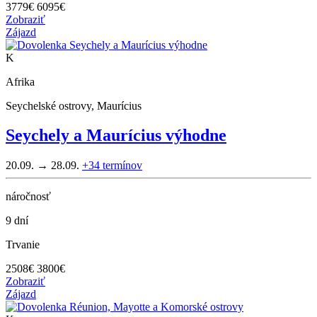
3779
€
6095€
Zobraziť
Zájazd
K
Afrika
Seychelské ostrovy, Maurícius
Seychely a Maurícius výhodne
20.09. → 28.09.
+34
termínov
náročnosť
9 dní
Trvanie
2508
€
3800€
Zobraziť
Zájazd