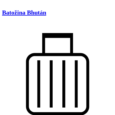
Batožina
Bhután