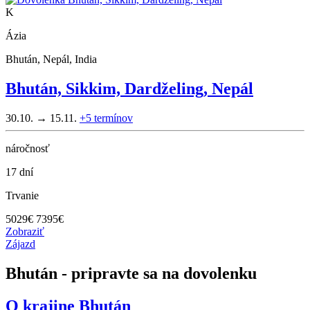
K
Ázia
Bhután, Nepál, India
Bhután, Sikkim, Dardželing, Nepál
30.10. → 15.11.
+5
termínov
náročnosť
17 dní
Trvanie
5029
€
7395€
Zobraziť
Zájazd
Bhután - pripravte sa na dovolenku
O krajine
Bhután