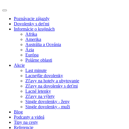
Poznávacie zájazdy
Dovolenky s deťmi
Informácie o krajinách
Afrika
Amerika
Austrália a Oceánia
Ázia
Európa
Polárne oblasti
Akcie
Last minute
Lacnejšie dovolenky
Zľavy na hotely a ubytovanie
Zľavy na dovolenky s deťmi
Lacné letenky
Zľavy na výlety
Single dovolenky - ženy
Single dovolenky - muži
Blog
Podcasty a videá
Tipy na cesty
Referencie