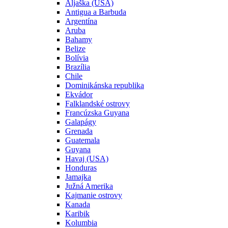
Aljaška (USA)
Antigua a Barbuda
Argentína
Aruba
Bahamy
Belize
Bolívia
Brazília
Chile
Dominikánska republika
Ekvádor
Falklandské ostrovy
Francúzska Guyana
Galapágy
Grenada
Guatemala
Guyana
Havaj (USA)
Honduras
Jamajka
Južná Amerika
Kajmanie ostrovy
Kanada
Karibik
Kolumbia