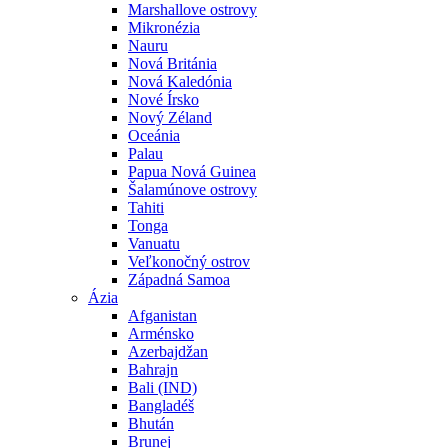
Marshallove ostrovy
Mikronézia
Nauru
Nová Británia
Nová Kaledónia
Nové Írsko
Nový Zéland
Oceánia
Palau
Papua Nová Guinea
Šalamúnove ostrovy
Tahiti
Tonga
Vanuatu
Veľkonočný ostrov
Západná Samoa
Ázia
Afganistan
Arménsko
Azerbajdžan
Bahrajn
Bali (IND)
Bangladéš
Bhután
Brunej