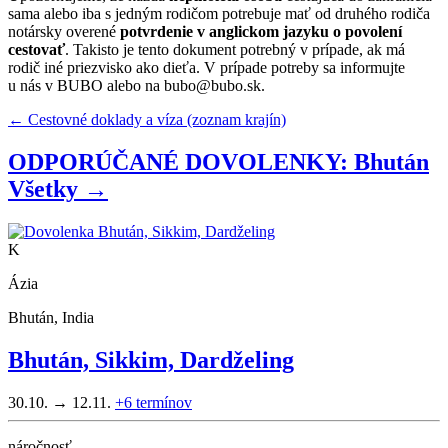
sama alebo iba s jedným rodičom potrebuje mať od druhého rodiča
notársky overené
potvrdenie v anglickom jazyku o povolení
cestovať
. Takisto je tento dokument potrebný v prípade, ak má
rodič iné priezvisko ako dieťa. V prípade potreby sa informujte
u nás v BUBO alebo na
bubo@bubo.sk
.
← Cestovné doklady a víza (zoznam krajín)
ODPORÚČANÉ DOVOLENKY: Bhután
Všetky →
K
Ázia
Bhután, India
Bhután, Sikkim, Dardželing
30.10. → 12.11.
+6
termínov
náročnosť