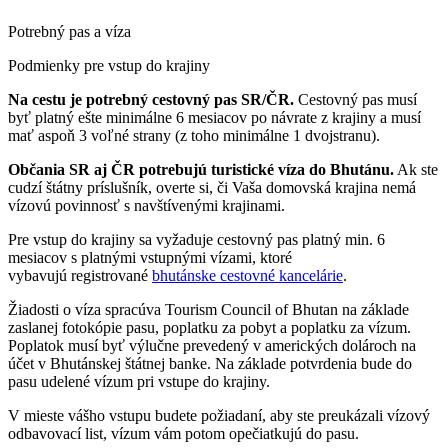
Potrebný pas a víza
Podmienky pre vstup do krajiny
Na cestu je potrebný cestovný pas SR/ČR.
Cestovný pas musí
byť platný ešte minimálne 6 mesiacov po návrate z krajiny a musí
mať aspoň 3 voľné strany (z toho minimálne 1 dvojstranu).
Občania SR aj ČR potrebujú
turistické víza do Bhutánu.
Ak ste
cudzí štátny príslušník, overte si, či Vaša domovská krajina nemá
vízovú povinnosť s navštívenými krajinami.
Pre vstup do krajiny sa vyžaduje cestovný pas platný min. 6
mesiacov s platnými vstupnými vízami, ktoré
vybavujú registrované
bhutánske cestovné kancelárie
.
Žiadosti o víza spracúva Tourism Council of Bhutan na základe
zaslanej fotokópie pasu, poplatku za pobyt a poplatku za vízum.
Poplatok musí byť výlučne prevedený v amerických dolároch na
účet v Bhutánskej štátnej banke. Na základe potvrdenia bude do
pasu udelené vízum pri vstupe do krajiny.
V mieste vášho vstupu budete požiadaní, aby ste preukázali vízový
odbavovací list, vízum vám potom opečiatkujú do pasu.