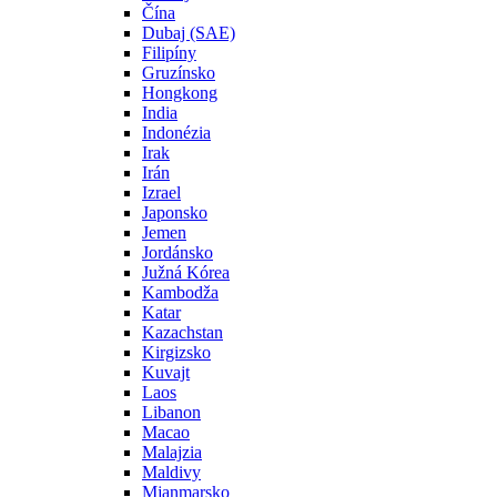
Čína
Dubaj (SAE)
Filipíny
Gruzínsko
Hongkong
India
Indonézia
Irak
Irán
Izrael
Japonsko
Jemen
Jordánsko
Južná Kórea
Kambodža
Katar
Kazachstan
Kirgizsko
Kuvajt
Laos
Libanon
Macao
Malajzia
Maldivy
Mjanmarsko