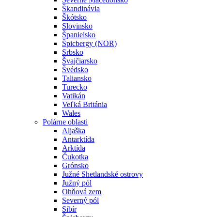
Škandinávia
Škótsko
Slovinsko
Španielsko
Špicbergy (NOR)
Srbsko
Švajčiarsko
Švédsko
Taliansko
Turecko
Vatikán
Veľká Británia
Wales
Polárne oblasti
Aljaška
Antarktída
Arktída
Čukotka
Grónsko
Južné Shetlandské ostrovy
Južný pól
Ohňová zem
Severný pól
Sibír