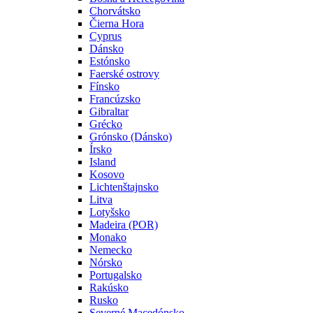
Chorvátsko
Čierna Hora
Cyprus
Dánsko
Estónsko
Faerské ostrovy
Fínsko
Francúzsko
Gibraltar
Grécko
Grónsko (Dánsko)
Írsko
Island
Kosovo
Lichtenštajnsko
Litva
Lotyšsko
Madeira (POR)
Monako
Nemecko
Nórsko
Portugalsko
Rakúsko
Rusko
Severné Macedónsko