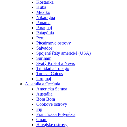
Kostarika
Kuba
Mexiko
Nikaragua
Panama
Paraguaj
Patagónia
Peru
Pitcairnove ostrovy
Salvador
Spojené štáty americké (USA)
Surinam
Svätý Krištof a Nevis
Trinidad a Tobago
Turks a Caicos
Uruguaj
Austrália a Oceánia
Americká Samoa
Austrália
Bora Bora
Cookove ostrovy
Fiji
Francúzska Polynézia
Guam
Havajské ostrovy