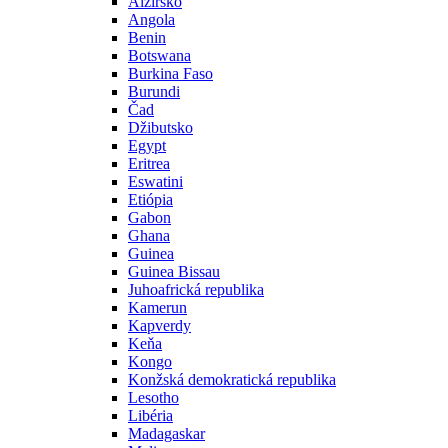
Alžírsko
Angola
Benin
Botswana
Burkina Faso
Burundi
Čad
Džibutsko
Egypt
Eritrea
Eswatini
Etiópia
Gabon
Ghana
Guinea
Guinea Bissau
Juhoafrická republika
Kamerun
Kapverdy
Keňa
Kongo
Konžská demokratická republika
Lesotho
Libéria
Madagaskar