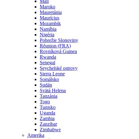
Mali
Maroko
Mauretánia
Maurícius
Mozambik
Namíbia
Nigéria
Pobrežie Slonoviny
Réunion (FRA)
Rovníková Guinea
Rwanda
Senegal
Seychelské ostrovy
Sierra Leone
Somálsko
Sudán
Svätá Helena
Tanzánia
Togo
Tunisko
Uganda
Zambia
Zanzibar
Zimbabwe
Amerika