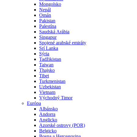
Mongolsko
Nepál
Omán
Pakistan
Palestína
Saudská Arábia
Singapur
Spojené arabské emiráty
Srí Lanka
Sýria
Tadžikistan
Taiwan
Thajsko
Tibet
Turkmenistan
Uzbekistan
Vietnam
Východný Timor
Európa
Albánsko
Andorra
Anglicko
Azorské ostrovy (POR)
Belgicko
Bosna a Hercegovina