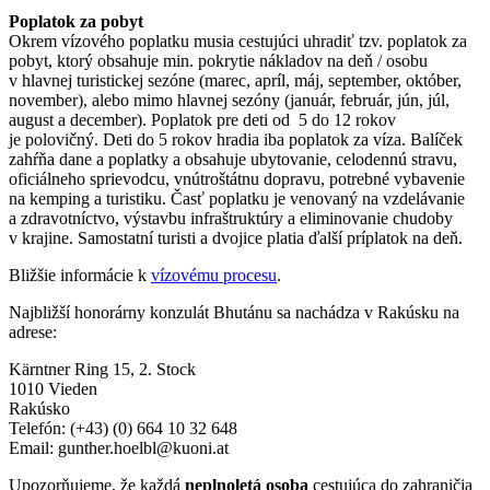
Poplatok za pobyt
Okrem vízového poplatku musia cestujúci uhradiť tzv. poplatok za
pobyt, ktorý obsahuje min. pokrytie nákladov na deň / osobu
v hlavnej turistickej sezóne (marec, apríl, máj, september, október,
november), alebo mimo hlavnej sezóny (január, február, jún, júl,
august a december). Poplatok pre deti od 5 do 12 rokov
je polovičný. Deti do 5 rokov hradia iba poplatok za víza. Balíček
zahŕňa dane a poplatky a obsahuje ubytovanie, celodennú stravu,
oficiálneho sprievodcu, vnútroštátnu dopravu, potrebné vybavenie
na kemping a turistiku. Časť poplatku je venovaný na vzdelávanie
a zdravotníctvo, výstavbu infraštruktúry a eliminovanie chudoby
v krajine. Samostatní turisti a dvojice platia ďalší príplatok na deň.
Bližšie informácie k
vízovému procesu
.
Najbližší honorárny konzulát Bhutánu sa nachádza v Rakúsku na
adrese:
Kärntner Ring 15, 2. Stock
1010 Vieden
Rakúsko
Telefón: (+43) (0) 664 10 32 648
Email:
gunther.hoelbl@kuoni.at
Upozorňujeme, že každá
neplnoletá osoba
cestujúca do zahraničia