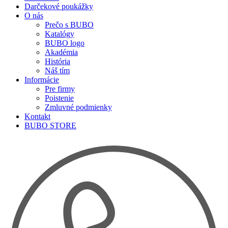
Darčekové poukážky
O nás
Prečo s BUBO
Katalógy
BUBO logo
Akadémia
História
Náš tím
Informácie
Pre firmy
Poistenie
Zmluvné podmienky
Kontakt
BUBO STORE