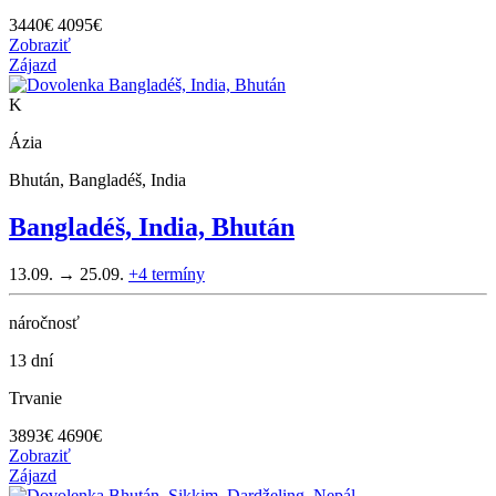
3440
€
4095€
Zobraziť
Zájazd
K
Ázia
Bhután, Bangladéš, India
Bangladéš, India, Bhután
13.09. → 25.09.
+4
termíny
náročnosť
13 dní
Trvanie
3893
€
4690€
Zobraziť
Zájazd