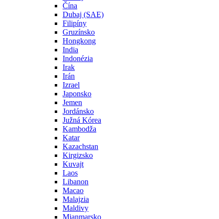
Čína
Dubaj (SAE)
Filipíny
Gruzínsko
Hongkong
India
Indonézia
Irak
Irán
Izrael
Japonsko
Jemen
Jordánsko
Južná Kórea
Kambodža
Katar
Kazachstan
Kirgizsko
Kuvajt
Laos
Libanon
Macao
Malajzia
Maldivy
Mjanmarsko