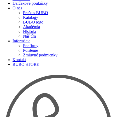
Darčekové poukážky
O nás
Prečo s BUBO
Katalógy
BUBO logo
Akadémia
História
Náš tím
Informácie
Pre firmy
Poistenie
Zmluvné podmienky
Kontakt
BUBO STORE