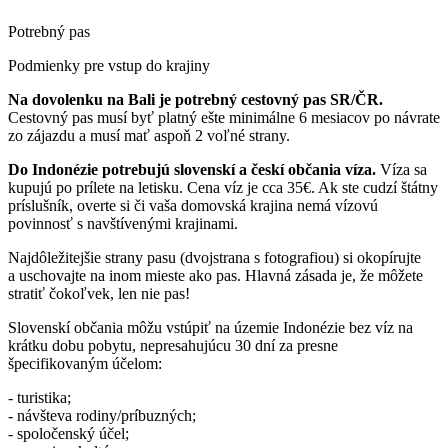
Potrebný pas
Podmienky pre vstup do krajiny
Na dovolenku na Bali je potrebný cestovný pas SR/ČR.
Cestovný pas musí byť platný ešte minimálne 6 mesiacov po návrate
zo zájazdu a musí mať aspoň 2 voľné strany.
Do Indonézie potrebujú slovenskí a českí občania víza.
Víza sa
kupujú po prílete na letisku. Cena víz je cca 35€. Ak ste cudzí štátny
príslušník, overte si či vaša domovská krajina nemá vízovú
povinnosť s navštívenými krajinami.
Najdôležitejšie strany pasu (dvojstrana s fotografiou) si okopírujte
a uschovajte na inom mieste ako pas. Hlavná zásada je, že môžete
stratiť čokoľvek, len nie pas!
Slovenskí občania môžu vstúpiť na územie Indonézie bez víz na
krátku dobu pobytu, nepresahujúcu 30 dní za presne
špecifikovaným účelom:
- turistika;
- návšteva rodiny/príbuzných;
- spoločenský účel;