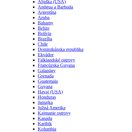
Aljaška (USA)
Antigua a Barbuda
Argentína
Aruba
Bahamy
Belize
Bolívia
Brazília
Chile
Dominikánska republika
Ekvádor
Falklandské ostrovy
Francúzska Guyana
Galapágy
Grenada
Guatemala
Guyana
Havaj (USA)
Honduras
Jamajka
Južná Amerika
Kajmanie ostrovy
Kanada
Karibik
Kolumbia