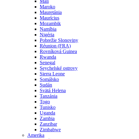
Mali
Maroko
Mauretánia
Maurícius
Mozambik
Namíbia
Nigéria
Pobrežie Slonoviny
Réunion (FRA)
Rovníková Guinea
Rwanda
Senegal
Seychelské ostrovy
Sierra Leone
Somálsko
Sudán
Svätá Helena
Tanzánia
Togo
Tunisko
Uganda
Zambia
Zanzibar
Zimbabwe
Amerika