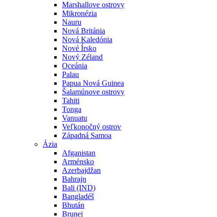
Marshallove ostrovy
Mikronézia
Nauru
Nová Británia
Nová Kaledónia
Nové Írsko
Nový Zéland
Oceánia
Palau
Papua Nová Guinea
Šalamúnove ostrovy
Tahiti
Tonga
Vanuatu
Veľkonočný ostrov
Západná Samoa
Ázia
Afganistan
Arménsko
Azerbajdžan
Bahrajn
Bali (IND)
Bangladéš
Bhután
Brunej