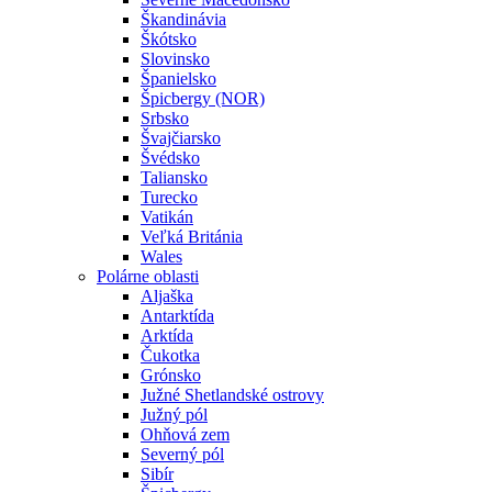
Škandinávia
Škótsko
Slovinsko
Španielsko
Špicbergy (NOR)
Srbsko
Švajčiarsko
Švédsko
Taliansko
Turecko
Vatikán
Veľká Británia
Wales
Polárne oblasti
Aljaška
Antarktída
Arktída
Čukotka
Grónsko
Južné Shetlandské ostrovy
Južný pól
Ohňová zem
Severný pól
Sibír