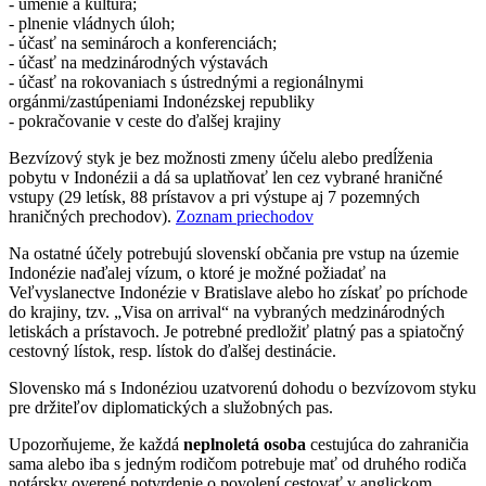
- umenie a kultúra;
- plnenie vládnych úloh;
- účasť na seminároch a konferenciách;
- účasť na medzinárodných výstavách
- účasť na rokovaniach s ústrednými a regionálnymi
orgánmi/zastúpeniami Indonézskej republiky
- pokračovanie v ceste do ďalšej krajiny
Bezvízový styk je bez možnosti zmeny účelu alebo predĺženia
pobytu v Indonézii a dá sa uplatňovať len cez vybrané hraničné
vstupy (29 letísk, 88 prístavov a pri výstupe aj 7 pozemných
hraničných prechodov).
Zoznam priechodov
Na ostatné účely potrebujú slovenskí občania pre vstup na územie
Indonézie naďalej vízum, o ktoré je možné požiadať na
Veľvyslanectve Indonézie v Bratislave alebo ho získať po príchode
do krajiny, tzv. „Visa on arrival“ na vybraných medzinárodných
letiskách a prístavoch. Je potrebné predložiť platný pas a spiatočný
cestovný lístok, resp. lístok do ďalšej destinácie.
Slovensko má s Indonéziou uzatvorenú dohodu o bezvízovom styku
pre držiteľov diplomatických a služobných pas.
Upozorňujeme, že každá
neplnoletá osoba
cestujúca do zahraničia
sama alebo iba s jedným rodičom potrebuje mať od druhého rodiča
notársky overené potvrdenie o povolení cestovať v anglickom