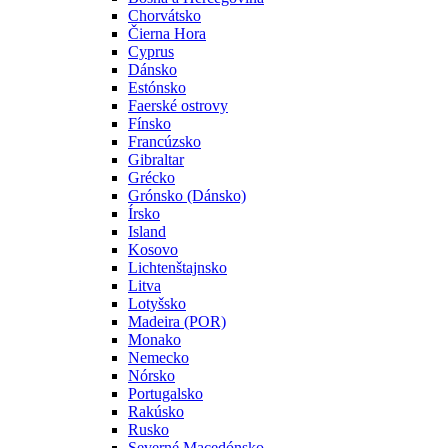
Chorvátsko
Čierna Hora
Cyprus
Dánsko
Estónsko
Faerské ostrovy
Fínsko
Francúzsko
Gibraltar
Grécko
Grónsko (Dánsko)
Írsko
Island
Kosovo
Lichtenštajnsko
Litva
Lotyšsko
Madeira (POR)
Monako
Nemecko
Nórsko
Portugalsko
Rakúsko
Rusko
Severné Macedónsko