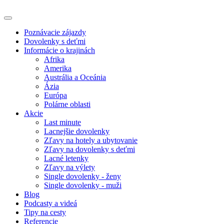
Poznávacie zájazdy
Dovolenky s deťmi
Informácie o krajinách
Afrika
Amerika
Austrália a Oceánia
Ázia
Európa
Polárne oblasti
Akcie
Last minute
Lacnejšie dovolenky
Zľavy na hotely a ubytovanie
Zľavy na dovolenky s deťmi
Lacné letenky
Zľavy na výlety
Single dovolenky - ženy
Single dovolenky - muži
Blog
Podcasty a videá
Tipy na cesty
Referencie