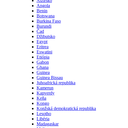
Alžírsko
Angola
Benin
Botswana
Burkina Faso
Burundi
Čad
Džibutsko
Egypt
Eritrea
Eswatini
Etiópia
Gabon
Ghana
Guinea
Guinea Bissau
Juhoafrická republika
Kamerun
Kapverdy
Keňa
Kongo
Konžská demokratická republika
Lesotho
Libéria
Madagaskar