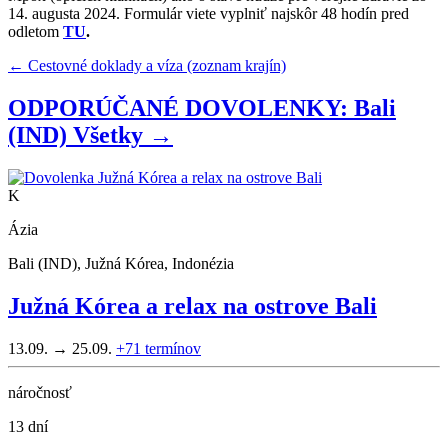
14. augusta 2024. Formulár viete vyplniť najskôr 48 hodín pred
odletom
TU
.
← Cestovné doklady a víza (zoznam krajín)
ODPORÚČANÉ DOVOLENKY: Bali
(IND)
Všetky →
K
Ázia
Bali (IND), Južná Kórea, Indonézia
Južná Kórea a relax na ostrove Bali
13.09. → 25.09.
+71
termínov
náročnosť
13 dní