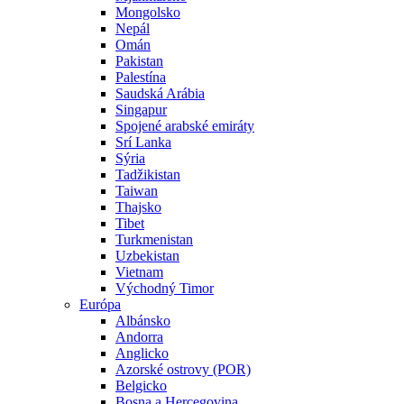
Mongolsko
Nepál
Omán
Pakistan
Palestína
Saudská Arábia
Singapur
Spojené arabské emiráty
Srí Lanka
Sýria
Tadžikistan
Taiwan
Thajsko
Tibet
Turkmenistan
Uzbekistan
Vietnam
Východný Timor
Európa
Albánsko
Andorra
Anglicko
Azorské ostrovy (POR)
Belgicko
Bosna a Hercegovina