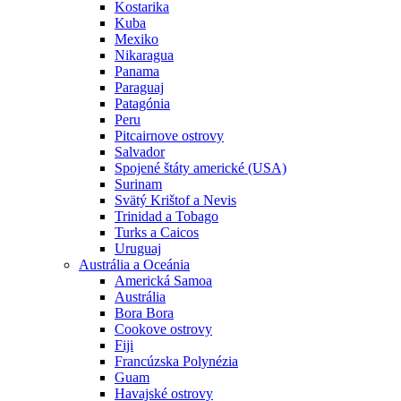
Kostarika
Kuba
Mexiko
Nikaragua
Panama
Paraguaj
Patagónia
Peru
Pitcairnove ostrovy
Salvador
Spojené štáty americké (USA)
Surinam
Svätý Krištof a Nevis
Trinidad a Tobago
Turks a Caicos
Uruguaj
Austrália a Oceánia
Americká Samoa
Austrália
Bora Bora
Cookove ostrovy
Fiji
Francúzska Polynézia
Guam
Havajské ostrovy