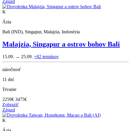
Zájazd
K
Ázia
Bali (IND), Singapur, Malajzia, Indonézia
Malajzia, Singapur a ostrov bohov Bali
15.09. → 25.09.
+82
termínov
náročnosť
11 dní
Trvanie
2259
€
3475€
Zobraziť
Zájazd
K
Ázia