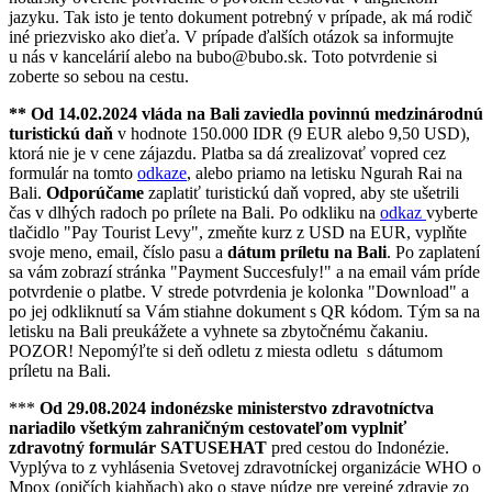
jazyku. Tak isto je tento dokument potrebný v prípade, ak má rodič
iné priezvisko ako dieťa. V prípade ďalších otázok sa informujte
u nás v kancelárií alebo na
bubo@bubo.sk
. Toto potvrdenie si
zoberte so sebou na cestu.
**
Od 14.02.2024 vláda na Bali zaviedla povinnú medzinárodnú
turistickú daň
v hodnote 150.000 IDR (9 EUR alebo 9,50 USD),
ktorá nie je v cene zájazdu. Platba sa dá zrealizovať vopred cez
formulár na tomto
odkaze
, alebo priamo na letisku Ngurah Rai na
Bali.
Odporúčame
zaplatiť turistickú daň vopred, aby ste ušetrili
čas v dlhých radoch po prílete na Bali. Po odkliku na
odkaz
vyberte
tlačidlo "Pay Tourist Levy", zmeňte kurz z USD na EUR, vyplňte
svoje meno, email, číslo pasu a
dátum príletu na Bali
. Po zaplatení
sa vám zobrazí stránka "Payment Succesfuly!" a na email vám príde
potvrdenie o platbe. V strede potvrdenia je kolonka "Download" a
po jej odkliknutí sa Vám stiahne dokument s QR kódom. Tým sa na
letisku na Bali preukážete a vyhnete sa zbytočnému čakaniu.
POZOR! Nepomýľte si deň odletu z miesta odletu s dátumom
príletu na Bali.
***
Od 29.08.2024 indonézske ministerstvo zdravotníctva
nariadilo všetkým zahraničným cestovateľom vyplniť
zdravotný formulár SATUSEHAT
pred cestou do Indonézie.
Vyplýva to z vyhlásenia Svetovej zdravotníckej organizácie WHO o
Mpox (opičích kiahňach) ako o stave núdze pre verejné zdravie zo