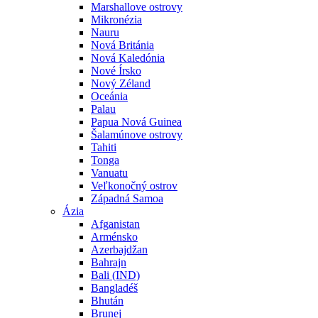
Marshallove ostrovy
Mikronézia
Nauru
Nová Británia
Nová Kaledónia
Nové Írsko
Nový Zéland
Oceánia
Palau
Papua Nová Guinea
Šalamúnove ostrovy
Tahiti
Tonga
Vanuatu
Veľkonočný ostrov
Západná Samoa
Ázia
Afganistan
Arménsko
Azerbajdžan
Bahrajn
Bali (IND)
Bangladéš
Bhután
Brunej