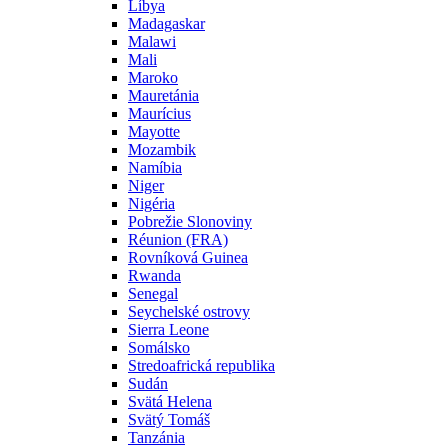
Líbya
Madagaskar
Malawi
Mali
Maroko
Mauretánia
Maurícius
Mayotte
Mozambik
Namíbia
Niger
Nigéria
Pobrežie Slonoviny
Réunion (FRA)
Rovníková Guinea
Rwanda
Senegal
Seychelské ostrovy
Sierra Leone
Somálsko
Stredoafrická republika
Sudán
Svätá Helena
Svätý Tomáš
Tanzánia