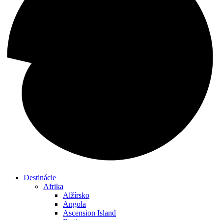
Destinácie
Afrika
Alžírsko
Angola
Ascension Island