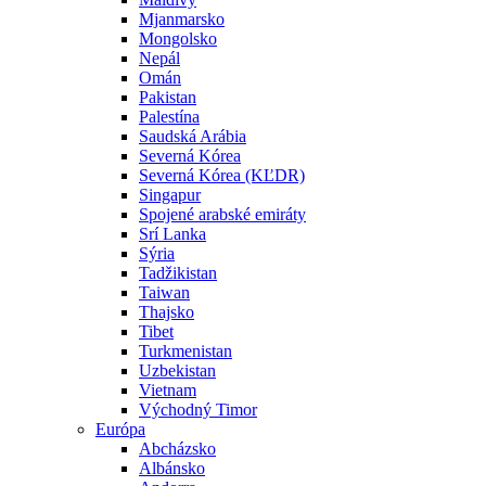
Mjanmarsko
Mongolsko
Nepál
Omán
Pakistan
Palestína
Saudská Arábia
Severná Kórea
Severná Kórea (KĽDR)
Singapur
Spojené arabské emiráty
Srí Lanka
Sýria
Tadžikistan
Taiwan
Thajsko
Tibet
Turkmenistan
Uzbekistan
Vietnam
Východný Timor
Európa
Abcházsko
Albánsko