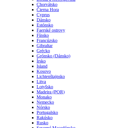
Chorvátsko
Čierna Hora
Cyprus
Dánsko
Estónsko
Faerské ostrovy
Fínsko
Francúzsko
Gibraltar
Grécko
Grónsko (Dánsko)
Írsko
Island
Kosovo
Lichtenštajnsko
Litva
Lotyšsko
Madeira (POR)
Monako
Nemecko
Nórsko
Portugalsko
Rakúsko
Rusko
Severné Macedónsko