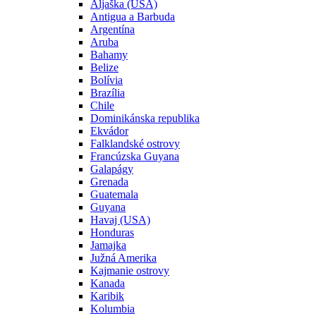
Aljaška (USA)
Antigua a Barbuda
Argentína
Aruba
Bahamy
Belize
Bolívia
Brazília
Chile
Dominikánska republika
Ekvádor
Falklandské ostrovy
Francúzska Guyana
Galapágy
Grenada
Guatemala
Guyana
Havaj (USA)
Honduras
Jamajka
Južná Amerika
Kajmanie ostrovy
Kanada
Karibik
Kolumbia