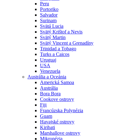
Peru
Portoriko
Salvador
Surinam
Svätá Lucia
Svätý Krištof a Nevis
Svätý Martin
Svätý Vincent a Grenadíny
Trinidad a Tobago
Turks a Caicos
Uruguaj
USA
Venezuela
Austrália a Oceánia
Americká Samoa
Austrália
Bora Bora
Cookove ostrovy
Fiji
Francúzska Polynézia
Guam
Havajské ostrovy
Kiribati
Marshallove ostrovy
Mikronézia