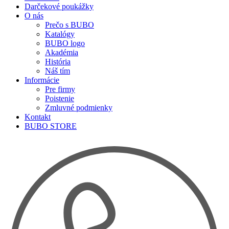
Darčekové poukážky
O nás
Prečo s BUBO
Katalógy
BUBO logo
Akadémia
História
Náš tím
Informácie
Pre firmy
Poistenie
Zmluvné podmienky
Kontakt
BUBO STORE