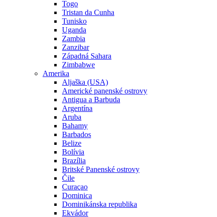
Togo
Tristan da Cunha
Tunisko
Uganda
Zambia
Zanzibar
Západná Sahara
Zimbabwe
Amerika
Aljaška (USA)
Americké panenské ostrovy
Antigua a Barbuda
Argentína
Aruba
Bahamy
Barbados
Belize
Bolívia
Brazília
Britské Panenské ostrovy
Čile
Curaçao
Dominica
Dominikánska republika
Ekvádor