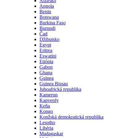
Alžírsko
Angola
Benin
Botswana
Burkina Faso
Burundi
Čad
Džibutsko
Egypt
Eritrea
Eswatini
Etiópia
Gabon
Ghana
Guinea
Guinea Bissau
Juhoafrická republika
Kamerun
Kapverdy
Keňa
Kongo
Konžská demokratická republika
Lesotho
Libéria
Madagaskar