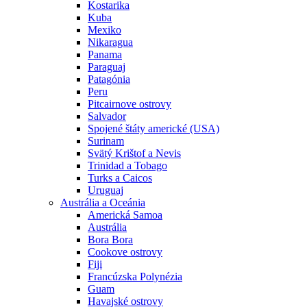
Kostarika
Kuba
Mexiko
Nikaragua
Panama
Paraguaj
Patagónia
Peru
Pitcairnove ostrovy
Salvador
Spojené štáty americké (USA)
Surinam
Svätý Krištof a Nevis
Trinidad a Tobago
Turks a Caicos
Uruguaj
Austrália a Oceánia
Americká Samoa
Austrália
Bora Bora
Cookove ostrovy
Fiji
Francúzska Polynézia
Guam
Havajské ostrovy