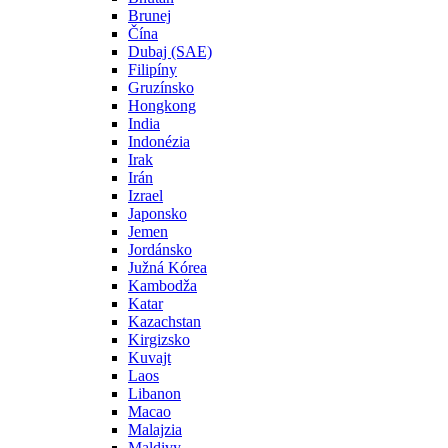
Brunej
Čína
Dubaj (SAE)
Filipíny
Gruzínsko
Hongkong
India
Indonézia
Irak
Irán
Izrael
Japonsko
Jemen
Jordánsko
Južná Kórea
Kambodža
Katar
Kazachstan
Kirgizsko
Kuvajt
Laos
Libanon
Macao
Malajzia
Maldivy