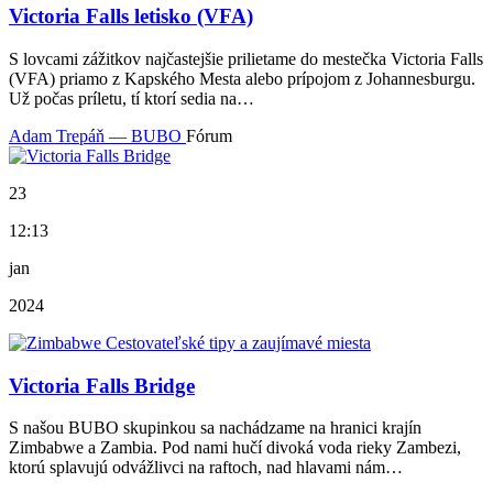
Victoria Falls letisko (VFA)
S lovcami zážitkov najčastejšie prilietame do mestečka Victoria Falls
(VFA) priamo z Kapského Mesta alebo prípojom z Johannesburgu.
Už počas príletu, tí ktorí sedia na…
Adam Trepáň — BUBO
Fórum
23
12:13
jan
2024
Victoria Falls Bridge
S našou BUBO skupinkou sa nachádzame na hranici krajín
Zimbabwe a Zambia. Pod nami hučí divoká voda rieky Zambezi,
ktorú splavujú odvážlivci na raftoch, nad hlavami nám…