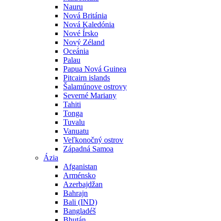
Nauru
Nová Británia
Nová Kaledónia
Nové Írsko
Nový Zéland
Oceánia
Palau
Papua Nová Guinea
Pitcairn islands
Šalamúnove ostrovy
Severné Mariany
Tahiti
Tonga
Tuvalu
Vanuatu
Veľkonočný ostrov
Západná Samoa
Ázia
Afganistan
Arménsko
Azerbajdžan
Bahrajn
Bali (IND)
Bangladéš
Bhután