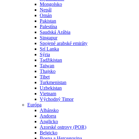
Mongolsko
Nepál
Omán
Pakistan
Palestína
Saudská Arábia
Singapur
Spojené arabské emiráty
Srí Lanka
Sýria
Tadžikistan
Taiwan
Thajsko
Tibet
Turkmenistan
Uzbekistan
Vietnam
Východný Timor
Európa
Albánsko
Andorra
Anglicko
Azorské ostrovy (POR)
Belgicko
Bosna a Hercegovina