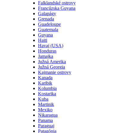
Falklandské ostrovy
Francúzska Guyana
Galapágy
Grenada
Guadeloupe
Guatemala
Guyana
Haiti
Havaj (USA)
Honduras
Jamajka
Južná Amerika
Južná Georgia
Kajmanie ostrovy
Kanada
Karibik
Kolumbia
Kostarika
Kuba
Martinik
Mexiko
Nikaragua
Panama
Paraguaj
Patagónia