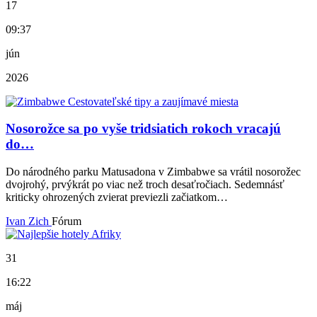
17
09:37
jún
2026
Nosorožce sa po vyše tridsiatich rokoch vracajú
do…
Do národného parku Matusadona v Zimbabwe sa vrátil nosorožec
dvojrohý, prvýkrát po viac než troch desaťročiach. Sedemnásť
kriticky ohrozených zvierat previezli začiatkom…
Ivan Zich
Fórum
31
16:22
máj