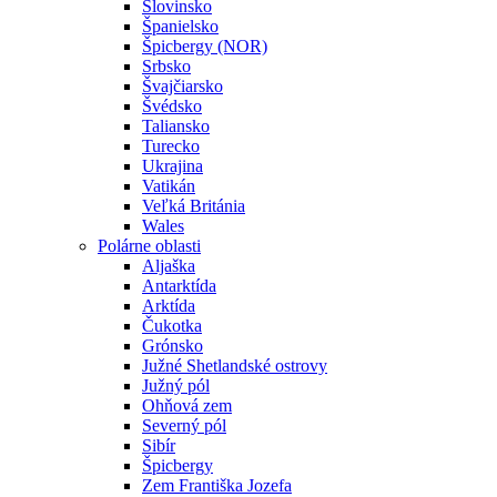
Slovinsko
Španielsko
Špicbergy (NOR)
Srbsko
Švajčiarsko
Švédsko
Taliansko
Turecko
Ukrajina
Vatikán
Veľká Británia
Wales
Polárne oblasti
Aljaška
Antarktída
Arktída
Čukotka
Grónsko
Južné Shetlandské ostrovy
Južný pól
Ohňová zem
Severný pól
Sibír
Špicbergy
Zem Františka Jozefa