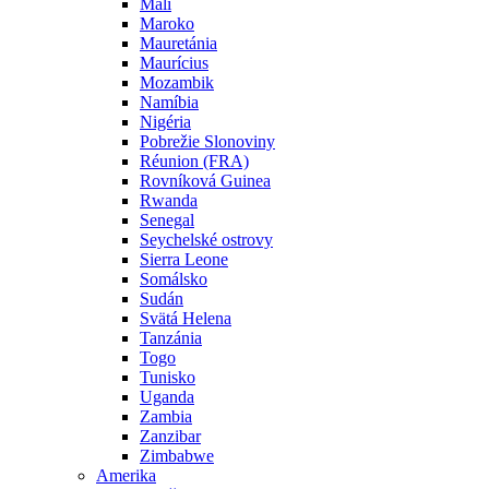
Mali
Maroko
Mauretánia
Maurícius
Mozambik
Namíbia
Nigéria
Pobrežie Slonoviny
Réunion (FRA)
Rovníková Guinea
Rwanda
Senegal
Seychelské ostrovy
Sierra Leone
Somálsko
Sudán
Svätá Helena
Tanzánia
Togo
Tunisko
Uganda
Zambia
Zanzibar
Zimbabwe
Amerika