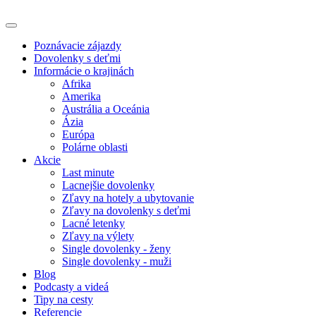
Poznávacie zájazdy
Dovolenky s deťmi
Informácie o krajinách
Afrika
Amerika
Austrália a Oceánia
Ázia
Európa
Polárne oblasti
Akcie
Last minute
Lacnejšie dovolenky
Zľavy na hotely a ubytovanie
Zľavy na dovolenky s deťmi
Lacné letenky
Zľavy na výlety
Single dovolenky - ženy
Single dovolenky - muži
Blog
Podcasty a videá
Tipy na cesty
Referencie