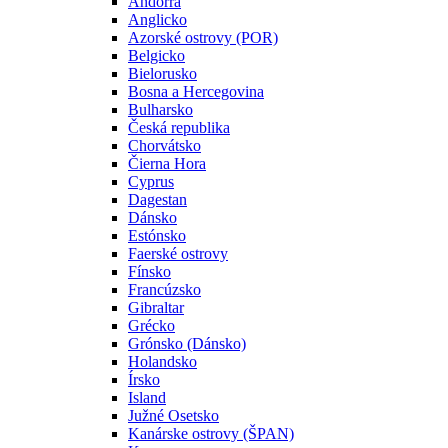
Andorra
Anglicko
Azorské ostrovy (POR)
Belgicko
Bielorusko
Bosna a Hercegovina
Bulharsko
Česká republika
Chorvátsko
Čierna Hora
Cyprus
Dagestan
Dánsko
Estónsko
Faerské ostrovy
Fínsko
Francúzsko
Gibraltar
Grécko
Grónsko (Dánsko)
Holandsko
Írsko
Island
Južné Osetsko
Kanárske ostrovy (ŠPAN)