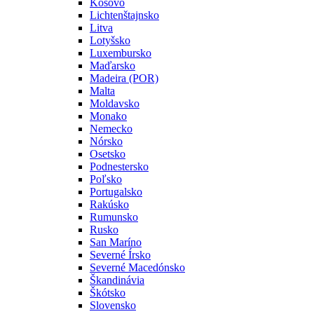
Kosovo
Lichtenštajnsko
Litva
Lotyšsko
Luxembursko
Maďarsko
Madeira (POR)
Malta
Moldavsko
Monako
Nemecko
Nórsko
Osetsko
Podnestersko
Poľsko
Portugalsko
Rakúsko
Rumunsko
Rusko
San Maríno
Severné Írsko
Severné Macedónsko
Škandinávia
Škótsko
Slovensko