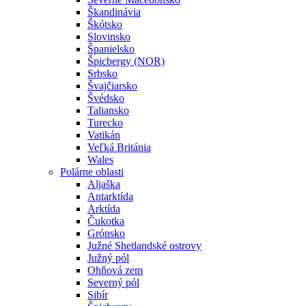
Škandinávia
Škótsko
Slovinsko
Španielsko
Špicbergy (NOR)
Srbsko
Švajčiarsko
Švédsko
Taliansko
Turecko
Vatikán
Veľká Británia
Wales
Polárne oblasti
Aljaška
Antarktída
Arktída
Čukotka
Grónsko
Južné Shetlandské ostrovy
Južný pól
Ohňová zem
Severný pól
Sibír