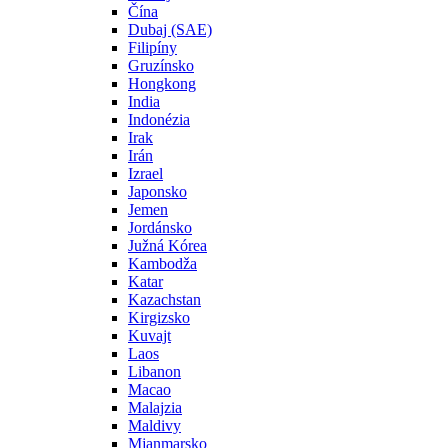
Čína
Dubaj (SAE)
Filipíny
Gruzínsko
Hongkong
India
Indonézia
Irak
Irán
Izrael
Japonsko
Jemen
Jordánsko
Južná Kórea
Kambodža
Katar
Kazachstan
Kirgizsko
Kuvajt
Laos
Libanon
Macao
Malajzia
Maldivy
Mjanmarsko