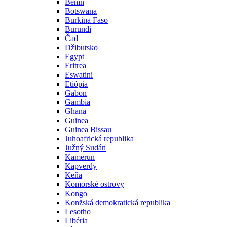
Benin
Botswana
Burkina Faso
Burundi
Čad
Džibutsko
Egypt
Eritrea
Eswatini
Etiópia
Gabon
Gambia
Ghana
Guinea
Guinea Bissau
Juhoafrická republika
Južný Sudán
Kamerun
Kapverdy
Keňa
Komorské ostrovy
Kongo
Konžská demokratická republika
Lesotho
Libéria