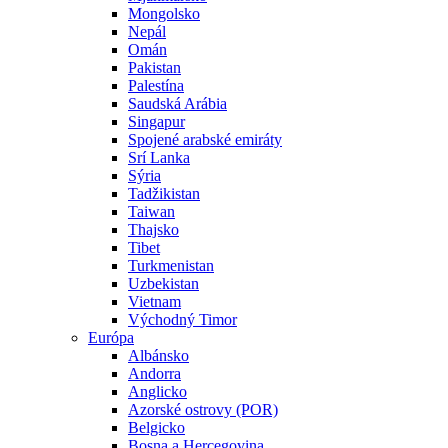
Mongolsko
Nepál
Omán
Pakistan
Palestína
Saudská Arábia
Singapur
Spojené arabské emiráty
Srí Lanka
Sýria
Tadžikistan
Taiwan
Thajsko
Tibet
Turkmenistan
Uzbekistan
Vietnam
Východný Timor
Európa
Albánsko
Andorra
Anglicko
Azorské ostrovy (POR)
Belgicko
Bosna a Hercegovina