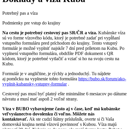
Potrebný pas a víza
Podmienky pre vstup do krajiny
Na cestu je potrebný cestovný pas SR/ČR a víza.
Kubánske víza
sú vo forme vízového kódu, ktorý je potrebné zadať pri vypĺňaní
vstupného formuláru pred príchodom do krajiny. Tento vstupný
formulár je možné vyplniť najskôr 7 dní pred príletom na Kubu. Po
vyplnení vstupného formulára, obdržíte PDF dokument s QR
kódom, ktorý je potrebné vytlačiť a vziať si ho na svoju cestu na
Kubu.
Formulár je v angličtine, je rýchly a jednoduchý. Tu nájdete
aj pomôcku na vyplnenie tohto formulára
https://bubo.sk/forum/ako-
vyplnit-kubansky-vstupny-formular
.
Cestovný pas musí byť platný ešte minimálne 6 mesiacov po dátume
návratu a musí mať aspoň 2 voľné strany.
Víza v BUBO vybavujeme často aj v čase, keď má kubánske
veľvyslanectvo dovolenku či voľno. Môžete nás
kontaktovať.
Ak ste cudzí štátny príslušník, overte si či Vaša
domovská krajina nemá vízovú povinnosť s Kubou. Víza majú