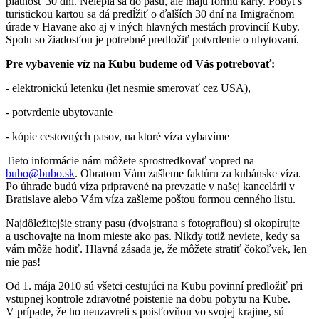
platnosť 30 dní. Nelepia sa do pasu, ale majú formu karty. Pobyt s
turistickou kartou sa dá predĺžiť o ďalších 30 dní na Imigračnom
úrade v Havane ako aj v iných hlavných mestách provincií Kuby.
Spolu so žiadosťou je potrebné predložiť potvrdenie o ubytovaní.
Pre vybavenie víz na Kubu budeme od Vás potrebovať:
- elektronickú letenku (let nesmie smerovať cez USA),
- potvrdenie ubytovanie
- kópie cestovných pasov, na ktoré víza vybavíme
Tieto informácie nám môžete sprostredkovať vopred na
bubo@bubo.sk
. Obratom Vám zašleme faktúru za kubánske víza.
Po úhrade budú víza pripravené na prevzatie v našej kancelárii v
Bratislave alebo Vám víza zašleme poštou formou cenného listu.
Najdôležitejšie strany pasu (dvojstrana s fotografiou) si okopírujte
a uschovajte na inom mieste ako pas. Nikdy totiž neviete, kedy sa
vám môže hodiť. Hlavná zásada je, že môžete stratiť čokoľvek, len
nie pas!
Od 1. mája 2010 sú všetci cestujúci na Kubu povinní predložiť pri
vstupnej kontrole zdravotné poistenie na dobu pobytu na Kube.
V prípade, že ho neuzavreli s poisťovňou vo svojej krajine, sú