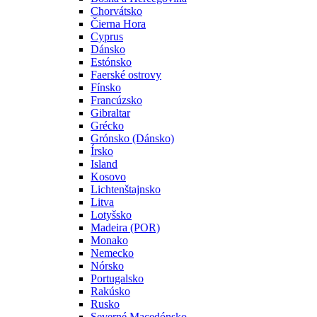
Chorvátsko
Čierna Hora
Cyprus
Dánsko
Estónsko
Faerské ostrovy
Fínsko
Francúzsko
Gibraltar
Grécko
Grónsko (Dánsko)
Írsko
Island
Kosovo
Lichtenštajnsko
Litva
Lotyšsko
Madeira (POR)
Monako
Nemecko
Nórsko
Portugalsko
Rakúsko
Rusko
Severné Macedónsko