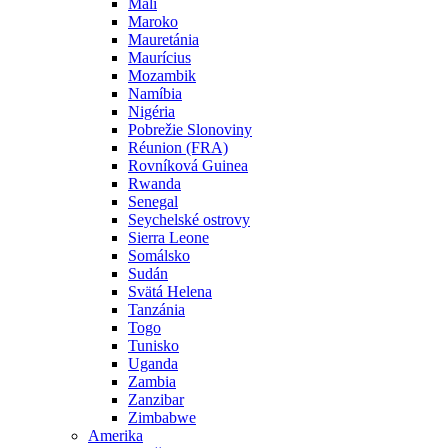
Mali
Maroko
Mauretánia
Maurícius
Mozambik
Namíbia
Nigéria
Pobrežie Slonoviny
Réunion (FRA)
Rovníková Guinea
Rwanda
Senegal
Seychelské ostrovy
Sierra Leone
Somálsko
Sudán
Svätá Helena
Tanzánia
Togo
Tunisko
Uganda
Zambia
Zanzibar
Zimbabwe
Amerika