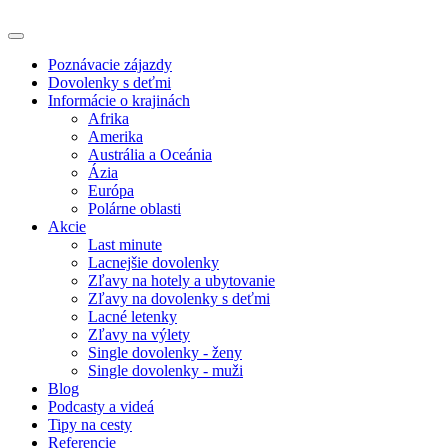
Poznávacie zájazdy
Dovolenky s deťmi
Informácie o krajinách
Afrika
Amerika
Austrália a Oceánia
Ázia
Európa
Polárne oblasti
Akcie
Last minute
Lacnejšie dovolenky
Zľavy na hotely a ubytovanie
Zľavy na dovolenky s deťmi
Lacné letenky
Zľavy na výlety
Single dovolenky - ženy
Single dovolenky - muži
Blog
Podcasty a videá
Tipy na cesty
Referencie