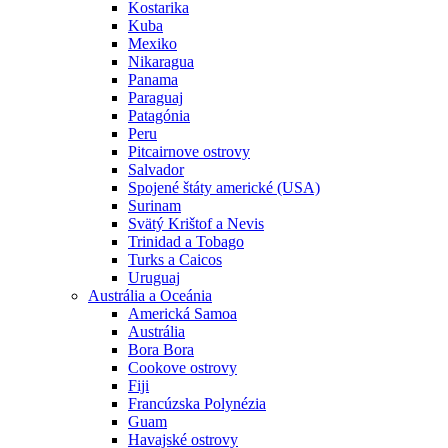
Kostarika
Kuba
Mexiko
Nikaragua
Panama
Paraguaj
Patagónia
Peru
Pitcairnove ostrovy
Salvador
Spojené štáty americké (USA)
Surinam
Svätý Krištof a Nevis
Trinidad a Tobago
Turks a Caicos
Uruguaj
Austrália a Oceánia
Americká Samoa
Austrália
Bora Bora
Cookove ostrovy
Fiji
Francúzska Polynézia
Guam
Havajské ostrovy