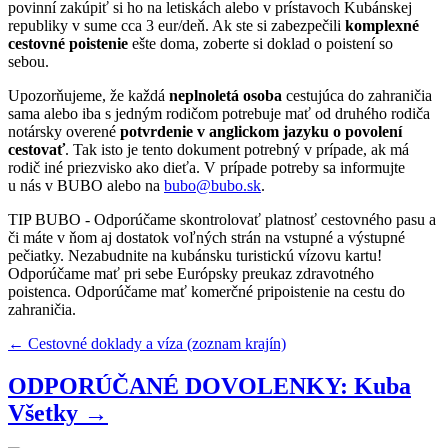
povinní zakúpiť si ho na letiskách alebo v prístavoch Kubánskej
republiky v sume cca 3 eur/deň. Ak ste si zabezpečili
komplexné
cestovné poistenie
ešte doma, zoberte si doklad o poistení so
sebou.
Upozorňujeme, že každá
neplnoletá osoba
cestujúca do zahraničia
sama alebo iba s jedným rodičom potrebuje mať od druhého rodiča
notársky overené
potvrdenie v anglickom jazyku o povolení
cestovať
. Tak isto je tento dokument potrebný v prípade, ak má
rodič iné priezvisko ako dieťa. V prípade potreby sa informujte
u nás v BUBO alebo na
bubo@bubo.sk
.
TIP BUBO - Odporúčame skontrolovať platnosť cestovného pasu a
či máte v ňom aj dostatok voľných strán na vstupné a výstupné
pečiatky. Nezabudnite na kubánsku turistickú vízovu kartu!
Odporúčame mať pri sebe Európsky preukaz zdravotného
poistenca. Odporúčame mať komerčné pripoistenie na cestu do
zahraničia.
← Cestovné doklady a víza (zoznam krajín)
ODPORÚČANÉ DOVOLENKY: Kuba
Všetky →