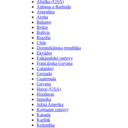
Aljaška (USA)
Antigua a Barbuda
Argentína
Aruba
Bahamy
Belize
Bolívia
Brazília
Chile
Dominikánska republika
Ekvádor
Falklandské ostrovy
Francúzska Guyana
Galapágy
Grenada
Guatemala
Guyana
Havaj (USA)
Honduras
Jamajka
Južná Amerika
Kajmanie ostrovy
Kanada
Karibik
Kolumbia