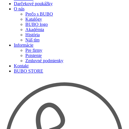
Darčekové poukážky
O nás
Prečo s BUBO
Katalógy
BUBO logo
Akadémia
História
Náš tím
Informácie
Pre firmy
Poistenie
Zmluvné podmienky
Kontakt
BUBO STORE