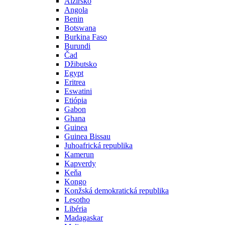
Alžírsko
Angola
Benin
Botswana
Burkina Faso
Burundi
Čad
Džibutsko
Egypt
Eritrea
Eswatini
Etiópia
Gabon
Ghana
Guinea
Guinea Bissau
Juhoafrická republika
Kamerun
Kapverdy
Keňa
Kongo
Konžská demokratická republika
Lesotho
Libéria
Madagaskar