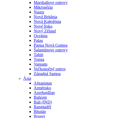
Marshallove ostrovy
Mikronézia
Nauru
Nová Británia
Nová Kaledónia
Nové Írsko
Nový Zéland
Oceánia
Palau
Papua Nová Guinea
Šalamúnove ostrovy
Tahiti
Tonga
Vanuatu
Veľkonočný ostrov
Západná Samoa
Ázia
Afganistan
Arménsko
Azerbajdžan
Bahrajn
Bali (IND)
Bangladéš
Bhután
Brunej