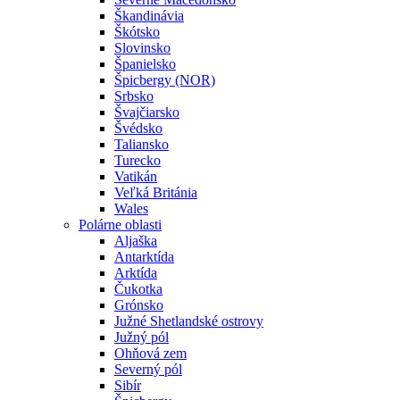
Škandinávia
Škótsko
Slovinsko
Španielsko
Špicbergy (NOR)
Srbsko
Švajčiarsko
Švédsko
Taliansko
Turecko
Vatikán
Veľká Británia
Wales
Polárne oblasti
Aljaška
Antarktída
Arktída
Čukotka
Grónsko
Južné Shetlandské ostrovy
Južný pól
Ohňová zem
Severný pól
Sibír