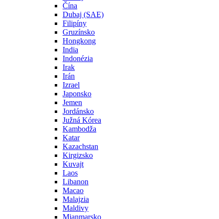
Čína
Dubaj (SAE)
Filipíny
Gruzínsko
Hongkong
India
Indonézia
Irak
Irán
Izrael
Japonsko
Jemen
Jordánsko
Južná Kórea
Kambodža
Katar
Kazachstan
Kirgizsko
Kuvajt
Laos
Libanon
Macao
Malajzia
Maldivy
Mjanmarsko