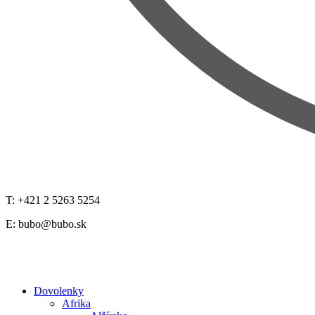
T: +421 2 5263 5254
E:
bubo@bubo.sk
Dovolenky
Afrika