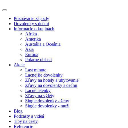
Poznávacie zájazdy
Dovolenky s deťmi
Informácie o krajinách
Afrika
Amerika
Austrália a Oceánia
Ázia
Európa
Polárne oblasti
Akcie
Last minute
Lacnejšie dovolenky
Zľavy na hotely a ubytovanie
Zľavy na dovolenky s deťmi
Lacné letenky
Zľavy na výlety
Single dovolenky - ženy
Single dovolenky - muži
Blog
Podcasty a videá
Tipy na cesty
Referencie