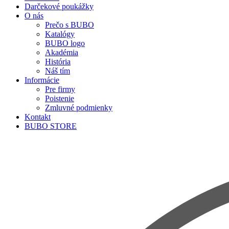
Darčekové poukážky
O nás
Prečo s BUBO
Katalógy
BUBO logo
Akadémia
História
Náš tím
Informácie
Pre firmy
Poistenie
Zmluvné podmienky
Kontakt
BUBO STORE