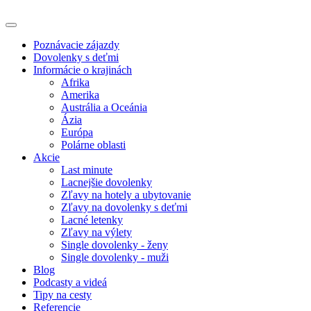
Poznávacie zájazdy
Dovolenky s deťmi
Informácie o krajinách
Afrika
Amerika
Austrália a Oceánia
Ázia
Európa
Polárne oblasti
Akcie
Last minute
Lacnejšie dovolenky
Zľavy na hotely a ubytovanie
Zľavy na dovolenky s deťmi
Lacné letenky
Zľavy na výlety
Single dovolenky - ženy
Single dovolenky - muži
Blog
Podcasty a videá
Tipy na cesty
Referencie