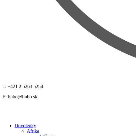
T: +421 2 5263 5254
E:
bubo@bubo.sk
Dovolenky
Afrika