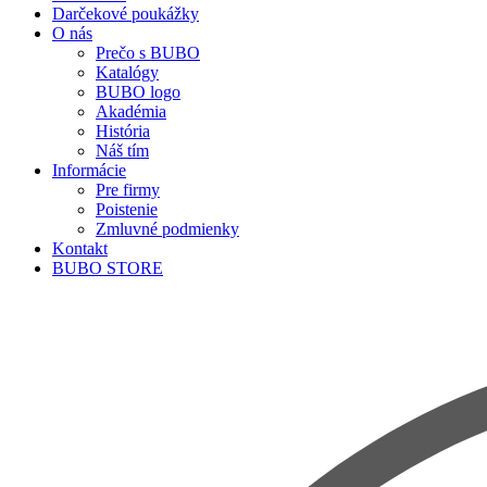
Darčekové poukážky
O nás
Prečo s BUBO
Katalógy
BUBO logo
Akadémia
História
Náš tím
Informácie
Pre firmy
Poistenie
Zmluvné podmienky
Kontakt
BUBO STORE