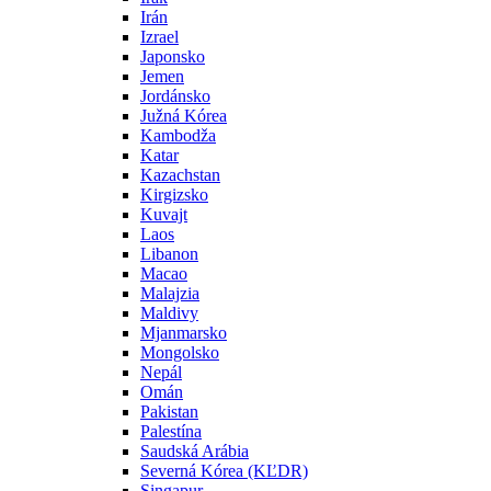
Irán
Izrael
Japonsko
Jemen
Jordánsko
Južná Kórea
Kambodža
Katar
Kazachstan
Kirgizsko
Kuvajt
Laos
Libanon
Macao
Malajzia
Maldivy
Mjanmarsko
Mongolsko
Nepál
Omán
Pakistan
Palestína
Saudská Arábia
Severná Kórea (KĽDR)
Singapur