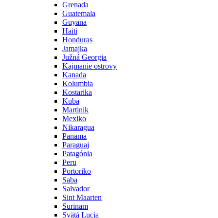
Grenada
Guatemala
Guyana
Haiti
Honduras
Jamajka
Južná Georgia
Kajmanie ostrovy
Kanada
Kolumbia
Kostarika
Kuba
Martinik
Mexiko
Nikaragua
Panama
Paraguaj
Patagónia
Peru
Portoriko
Saba
Salvador
Sint Maarten
Surinam
Svätá Lucia