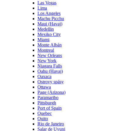
Las Vegas
Lima
Los Angeles
Machu Picchu
Maui (Havaj)
Medellin
Mexiko City
Miami
Monte Albán
Montreal
New Orleans
New York
Niagara Falls
Oahu (Havaj)
Oaxaca
Ostrovy spásy
Ottawa
Page (Arizona)
Paramaribo
Pittsburgh
Port of Spain
Quebec
Quito
Rio de Janeiro
Salar de Uyuni