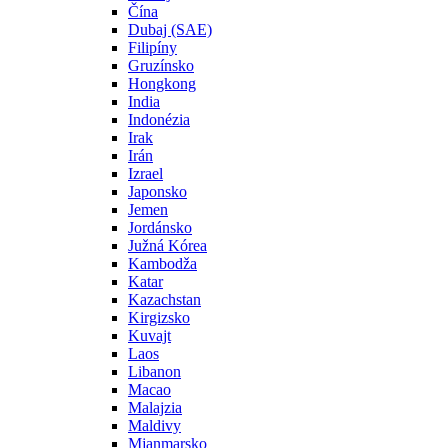
Čína
Dubaj (SAE)
Filipíny
Gruzínsko
Hongkong
India
Indonézia
Irak
Irán
Izrael
Japonsko
Jemen
Jordánsko
Južná Kórea
Kambodža
Katar
Kazachstan
Kirgizsko
Kuvajt
Laos
Libanon
Macao
Malajzia
Maldivy
Mjanmarsko