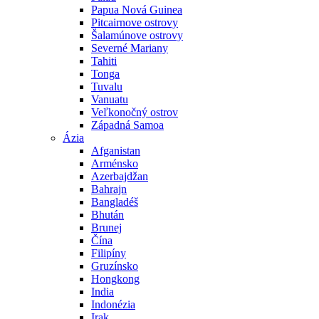
Papua Nová Guinea
Pitcairnove ostrovy
Šalamúnove ostrovy
Severné Mariany
Tahiti
Tonga
Tuvalu
Vanuatu
Veľkonočný ostrov
Západná Samoa
Ázia
Afganistan
Arménsko
Azerbajdžan
Bahrajn
Bangladéš
Bhután
Brunej
Čína
Filipíny
Gruzínsko
Hongkong
India
Indonézia
Irak