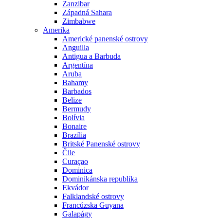
Zanzibar
Západná Sahara
Zimbabwe
Amerika
Americké panenské ostrovy
Anguilla
Antigua a Barbuda
Argentína
Aruba
Bahamy
Barbados
Belize
Bermudy
Bolívia
Bonaire
Brazília
Britské Panenské ostrovy
Čile
Curaçao
Dominica
Dominikánska republika
Ekvádor
Falklandské ostrovy
Francúzska Guyana
Galapágy