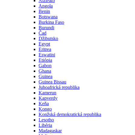
Alžírsko
Angola
Benin
Botswana
Burkina Faso
Burundi
Čad
Džibutsko
Egypt
Eritrea
Eswatini
Etiópia
Gabon
Ghana
Guinea
Guinea Bissau
Juhoafrická republika
Kamerun
Kapverdy
Keňa
Kongo
Konžská demokratická republika
Lesotho
Libéria
Madagaskar