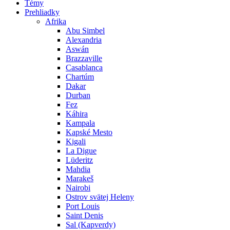
Témy
Prehliadky
Afrika
Abu Simbel
Alexandria
Aswán
Brazzaville
Casablanca
Chartúm
Dakar
Durban
Fez
Káhira
Kampala
Kapské Mesto
Kigali
La Digue
Lüderitz
Mahdia
Marakeš
Nairobi
Ostrov svätej Heleny
Port Louis
Saint Denis
Sal (Kapverdy)