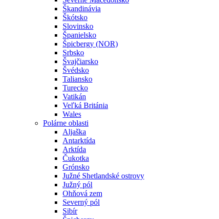
Škandinávia
Škótsko
Slovinsko
Španielsko
Špicbergy (NOR)
Srbsko
Švajčiarsko
Švédsko
Taliansko
Turecko
Vatikán
Veľká Británia
Wales
Polárne oblasti
Aljaška
Antarktída
Arktída
Čukotka
Grónsko
Južné Shetlandské ostrovy
Južný pól
Ohňová zem
Severný pól
Sibír