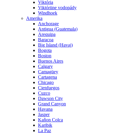
Viktória
Viktóriine vodopády
Windhoek
Amerika
Anchorage
Antigua (Guatemala)
Arequipa
Baracoa
Big Island (Havaj)
Bogota
Boston
Buenos Aires
Calgary
Camagüey
Cartagena
Chicago
Cienfuegos
Cuzco
Dawson City
Grand Canyon
Havana
Jasper
Kaňon Colca
Karibik
La Paz