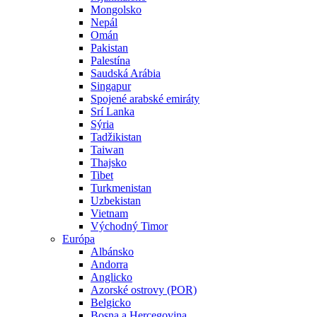
Mongolsko
Nepál
Omán
Pakistan
Palestína
Saudská Arábia
Singapur
Spojené arabské emiráty
Srí Lanka
Sýria
Tadžikistan
Taiwan
Thajsko
Tibet
Turkmenistan
Uzbekistan
Vietnam
Východný Timor
Európa
Albánsko
Andorra
Anglicko
Azorské ostrovy (POR)
Belgicko
Bosna a Hercegovina