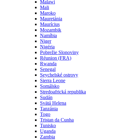
Malawi
Mali
Maroko
Mauretánia
Maurícius
Mozambik
Namíbia
Niger
Nigéria
Pobrežie Slonoviny
Réunion (FRA)
Rwanda
Senegal
Seychelské ostrovy
Sierra Leone
Somálsko
Stredoafrická republika
Sudán
Svätá Helena
Tanzánia
Togo
Tristan da Cunha
Tunisko
Uganda
Zambia