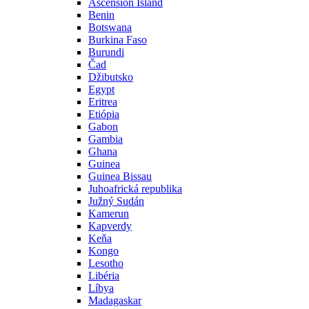
Ascension Island
Benin
Botswana
Burkina Faso
Burundi
Čad
Džibutsko
Egypt
Eritrea
Etiópia
Gabon
Gambia
Ghana
Guinea
Guinea Bissau
Juhoafrická republika
Južný Sudán
Kamerun
Kapverdy
Keňa
Kongo
Lesotho
Libéria
Líbya
Madagaskar