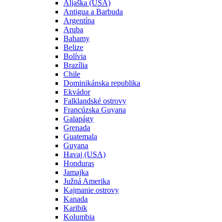
Aljaška (USA)
Antigua a Barbuda
Argentína
Aruba
Bahamy
Belize
Bolívia
Brazília
Chile
Dominikánska republika
Ekvádor
Falklandské ostrovy
Francúzska Guyana
Galapágy
Grenada
Guatemala
Guyana
Havaj (USA)
Honduras
Jamajka
Južná Amerika
Kajmanie ostrovy
Kanada
Karibik
Kolumbia