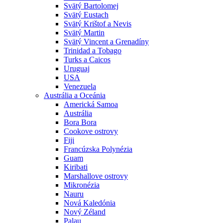
Svätý Bartolomej
Svätý Eustach
Svätý Krištof a Nevis
Svätý Martin
Svätý Vincent a Grenadíny
Trinidad a Tobago
Turks a Caicos
Uruguaj
USA
Venezuela
Austrália a Oceánia
Americká Samoa
Austrália
Bora Bora
Cookove ostrovy
Fiji
Francúzska Polynézia
Guam
Kiribati
Marshallove ostrovy
Mikronézia
Nauru
Nová Kaledónia
Nový Zéland
Palau