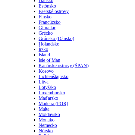
Dánsko
Estónsko
Faerské ostrovy
Fínsko
Francúzsko
Gibraltar
Grécko
Grónsko (Dánsko)
Holandsko
Írsko
Island
Isle of Man
Kanárske ostrovy (ŠPAN)
Kosovo
Lichtenštajnsko
Litva
Lotyšsko
Luxembursko
Maďarsko
Madeira (POR)
Malta
Moldavsko
Monako
Nemecko
Nórsko