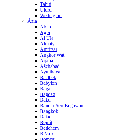
Tahiti
Uluru
Wellington
Ázia
Abha
Agra
Al Ula
Almaty
Amritsar
Angkor Wat
Aqaba
Ašchabad
Ayutthaya
Baalbek
Babylon
Bagan
Bagdad
Baku
Bandar Seri Begawan
Bangkok
Batad
Bejrút
Betlehem
Biškek
Bombaj