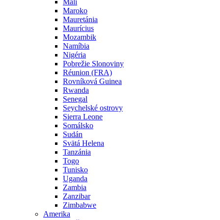
Mali
Maroko
Mauretánia
Maurícius
Mozambik
Namíbia
Nigéria
Pobrežie Slonoviny
Réunion (FRA)
Rovníková Guinea
Rwanda
Senegal
Seychelské ostrovy
Sierra Leone
Somálsko
Sudán
Svätá Helena
Tanzánia
Togo
Tunisko
Uganda
Zambia
Zanzibar
Zimbabwe
Amerika