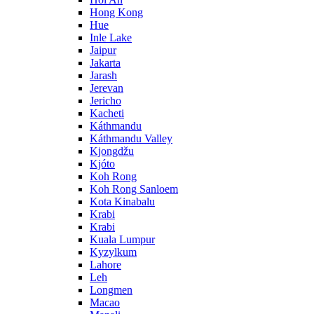
Hong Kong
Hue
Inle Lake
Jaipur
Jakarta
Jarash
Jerevan
Jericho
Kacheti
Káthmandu
Káthmandu Valley
Kjongdžu
Kjóto
Koh Rong
Koh Rong Sanloem
Kota Kinabalu
Krabi
Krabi
Kuala Lumpur
Kyzylkum
Lahore
Leh
Longmen
Macao