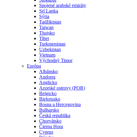
Spojené arabské emiráty
Srí Lanka
Sýria
Tadžikistan
Taiwan
Thajsko
Tibet
Turkmenistan
Uzbekistan
Vietnam
Východný Timor
Európa
Albánsko
Andorra
Anglicko
Azorské ostrovy (POR)
Belgicko
Bielorusko
Bosna a Hercegovina
Bulharsko
Česká republika
Chorvátsko
Čierna Hora
Cyprus