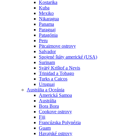
Kostarika
Kuba
Mexiko
Nikaragua
Panama
Paraguaj
Patagónia
Peru
Pitcairnove ostrovy
Salvador
Spojené štáty americké (USA)
Surinam
Svätý Krištof a Nevis
Trinidad a Tobago
Turks a Caicos
Uruguaj
Austrália a Oceánia
Americká Samoa
Austrália
Bora Bora
Cookove ostrovy
Fiji
Francúzska Polynézia
Guam
Havajské ostrovy