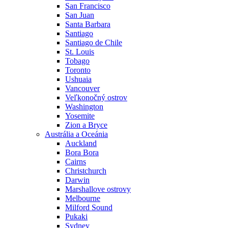
San Francisco
San Juan
Santa Barbara
Santiago
Santiago de Chile
St. Louis
Tobago
Toronto
Ushuaia
Vancouver
Veľkonočný ostrov
Washington
Yosemite
Zion a Bryce
Austrália a Oceánia
Auckland
Bora Bora
Cairns
Christchurch
Darwin
Marshallove ostrovy
Melbourne
Milford Sound
Pukaki
Sydney