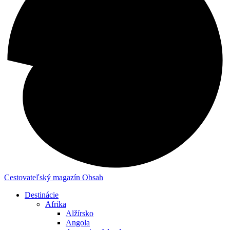
Cestovateľský magazín
Obsah
Destinácie
Afrika
Alžírsko
Angola