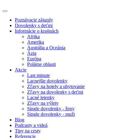
Poznávacie zájazdy
Dovolenky s deťmi
Informácie o krajinách
Afrika
Amerika
Austrália a Oceánia
Ázia
Európa
Polárne oblasti
Akcie
Last minute
Lacnejšie dovolenky
Zľavy na hotely a ubytovanie
Zľavy na dovolenky s deťmi
Lacné letenky
Zľavy na výlety
Single dovolenky - ženy
Single dovolenky - muži
Blog
Podcasty a videá
Tipy na cesty
Referencie