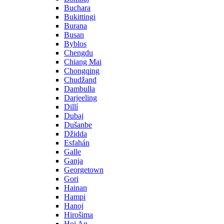
Buchara
Bukittingi
Burana
Busan
Byblos
Chengdu
Chiang Mai
Chongqing
Chudžand
Dambulla
Darjeeling
Dillí
Dubaj
Dušanbe
Džidda
Esfahán
Galle
Ganja
Georgetown
Gori
Hainan
Hampi
Hanoj
Hirošima
Hoi An