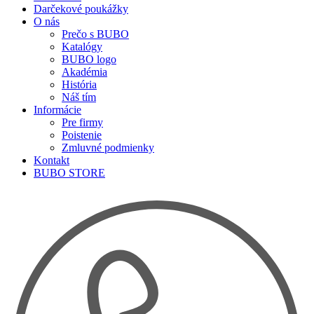
Darčekové poukážky
O nás
Prečo s BUBO
Katalógy
BUBO logo
Akadémia
História
Náš tím
Informácie
Pre firmy
Poistenie
Zmluvné podmienky
Kontakt
BUBO STORE