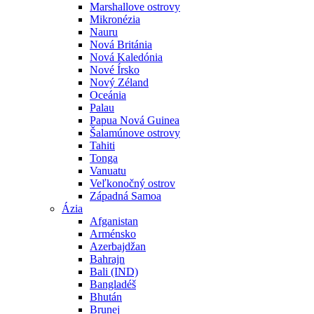
Marshallove ostrovy
Mikronézia
Nauru
Nová Británia
Nová Kaledónia
Nové Írsko
Nový Zéland
Oceánia
Palau
Papua Nová Guinea
Šalamúnove ostrovy
Tahiti
Tonga
Vanuatu
Veľkonočný ostrov
Západná Samoa
Ázia
Afganistan
Arménsko
Azerbajdžan
Bahrajn
Bali (IND)
Bangladéš
Bhután
Brunej