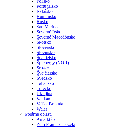
Poľsko
Portugalsko
Rakúsko
Rumunsko
Rusko
San Maríno
Severné Írsko
Severné Macedónsko
Škótsko
Slovensko
Slovinsko
Španielsko
Špicbergy (NOR)
Srbsko
Švajčiarsko
Švédsko
Taliansko
Turecko
Ukrajina
Vatikán
Veľká Británia
Wales
Polárne oblasti
Antarktída
Zem Františka Jozefa