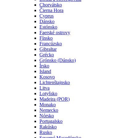
Chorvátsko
Čierna Hora
Cyprus
Dánsko
Estónsko
Faerské ostrovy
Fínsko
Francúzsko
Gibraltar
Grécko
Grónsko (Dánsko)
Írsko
Island
Kosovo
Lichtenštajnsko
Litva
Lotyšsko
Madeira (POR)
Monako
Nemecko
Nórsko
Portugalsko
Rakúsko
Rusko
Severné Macedónsko