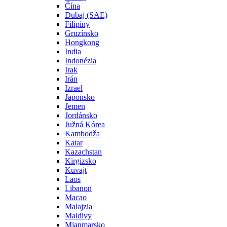
Čína
Dubaj (SAE)
Filipíny
Gruzínsko
Hongkong
India
Indonézia
Irak
Irán
Izrael
Japonsko
Jemen
Jordánsko
Južná Kórea
Kambodža
Katar
Kazachstan
Kirgizsko
Kuvajt
Laos
Libanon
Macao
Malajzia
Maldivy
Mjanmarsko