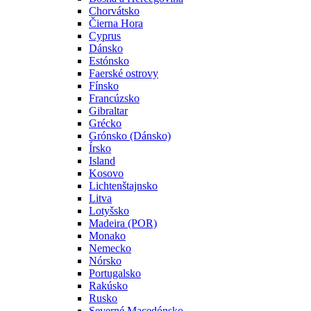
Chorvátsko
Čierna Hora
Cyprus
Dánsko
Estónsko
Faerské ostrovy
Fínsko
Francúzsko
Gibraltar
Grécko
Grónsko (Dánsko)
Írsko
Island
Kosovo
Lichtenštajnsko
Litva
Lotyšsko
Madeira (POR)
Monako
Nemecko
Nórsko
Portugalsko
Rakúsko
Rusko
Severné Macedónsko