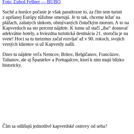
Foto: Ľuboš Fellner — BUBO
Suché
a
horúce počasie je však
paradoxne
to
, za čím sem
tur
i
s
ti
z upršanej Európy
túžobne smerujú
.
Je to tak, chceme
ležať na
plážach
, zaliatych slnkom,
obmývaných čistučkým morom. A
to
na
Kapverdoch na sto percent nájdete. K tomu už
stačí „iba“
dostavať
adekvátne hotely
,
a
hviezdna
turistická destinácia 21
.
storočia je na
svete! H
oci sa tu turizmus začal rozvíjať až v 90. rokoch, svojich
verných klientov si už Kapverdy našli.
Dnes
tu nájdete
veľa Nemcov,
Britov
, Belgičanov, Francúzov,
Talianov
,
a
le aj
Španielov a
Portugalcov
, ktorí k nim majú blízko
historicky.
Čím sa odlišujú jednotlivé kapverdské ostrovy od seba?