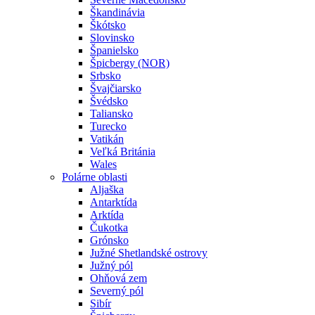
Škandinávia
Škótsko
Slovinsko
Španielsko
Špicbergy (NOR)
Srbsko
Švajčiarsko
Švédsko
Taliansko
Turecko
Vatikán
Veľká Británia
Wales
Polárne oblasti
Aljaška
Antarktída
Arktída
Čukotka
Grónsko
Južné Shetlandské ostrovy
Južný pól
Ohňová zem
Severný pól
Sibír