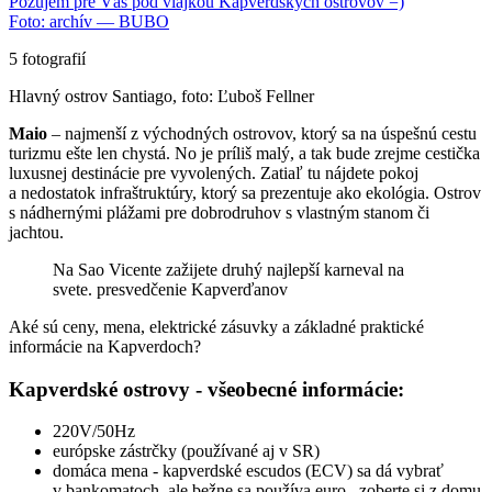
Pózujem pre Vás pod vlajkou Kapverdských ostrovov =)
Foto: archív — BUBO
5 fotografií
Hlavný ostrov Santiago, foto: Ľuboš Fellner
Maio
– najmenší z východných ostrovov
,
ktor
ý sa
na úspešnú cestu
turizmu
ešte
len chystá
. No je príliš malý
, a tak bude
zrejme ce
stička
luxusnej destinácie pre vyvolených.
Zatiaľ tu nájdete pokoj
a nedostat
ok infraštruktúry
, ktorý sa prezentuje
ako ekológia.
Ostrov
s nádhernými plážami pre dobrodruhov s vlastným stanom či
jachtou.
Na Sao Vicente zažijete druhý najlepší karneval na
svete.
presvedčenie Kapverďanov
Aké sú ceny, mena, elektrické zásuvky a základné praktické
informácie na Kapverdoch?
Kapverdské ostrovy - všeobecné informácie:
220V/50Hz
európske
zástrčky
(používané aj v SR)
domáca mena - k
apverdské escudos (ECV) sa dá vybrať
v
bankomatoch
, ale bežne sa používa e
uro –zoberte si z domu