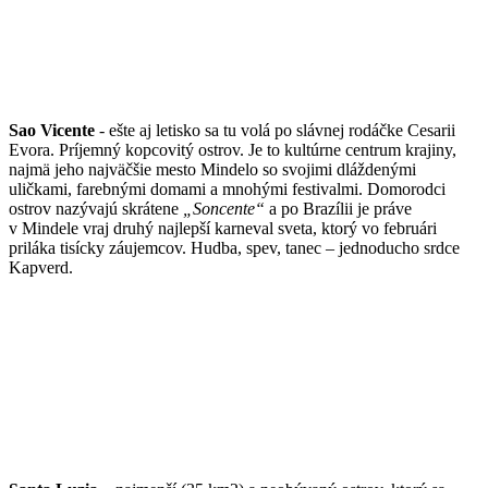
Sao Vi
cente
-
ešte
aj letisko sa tu volá po
slávnej rodáčke Cesarii
Evora.
Príjemný kopcovitý ostrov.
Je to k
ultúrne centrum kraji
n
y
,
najmä jeho najväčšie mesto Mindelo so svojimi dláždenými
uličkami, farebnými domami a mnohými festivalmi
.
Domorodci
ostrov
nazývajú
skrátene
„S
oncente“
a po
Brazílii
je
práve
v Mindele
vraj druhý najlepší karneval sveta
, ktorý vo februári
priláka tisícky záujemcov
.
Hudba, spev, tanec – jednoducho
srdce
Kapverd.