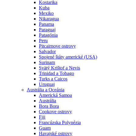
Kostarika
Kuba
Mexiko
Nikaragua
Panama
Paraguaj
Patagónia
Peru
Pitcairnove ostrovy
Salvador
Spojené štáty americké (USA)
Surinam
Svätý Krištof a Nevis
Trinidad a Tobago
Turks a Caicos
Uruguaj
Austrália a Oceánia
Americká Samoa
Austrália
Bora Bora
Cookove ostrovy
Fiji
Francúzska Polynézia
Guam
Havajské ostrovy