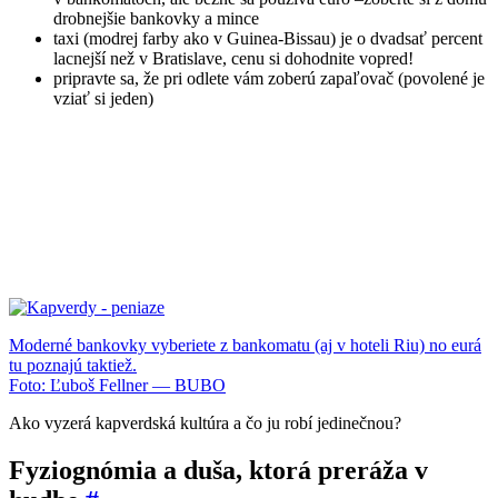
drobnejšie bankovky a
mince
taxi (modrej farby ako v Guinea-
Bis
sau) je o dvadsať percent
lacnejší
než v Bratislave, cenu si dohodnite
vopred
!
pripravte sa, že p
ri odlete vám zoberú
zapaľovač
(povolené je
vziať si jeden)
Moderné bankovky vyberiete z bankomatu (aj v hoteli Riu) no eurá
tu poznajú taktiež.
Foto: Ľuboš Fellner — BUBO
Ako vyzerá kapverdská kultúra a čo ju robí jedinečnou?
Fyziognómia a duša, ktorá preráža v