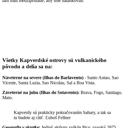
tam
mali medzipristátie
,
aby sme natankovali.
V
šetky
Kapverdské ostrovy
sú v
ul
k
anické
ho
pôvodu a
delia
sa
na
:
Náveterné
na severe
(
Ilhas do
Barlavento
)
- Santo Antao, Sao
Vi
cente, Santa Luzia, Sao Nicolau, Sal a
Boa
V
ista.
Záveterné
na juhu
(
Ilhas do Sot
avento
):
Brava, Fogo, Santiago,
Maio.
Kapverdy sú prakticky pokračovaním Sahary, a tak sa
tu budete aj cítiť.
Ľuboš Fellner
Geografia v skratke
:
Jediný aktívny vulkán
Pico, vysoký 2975