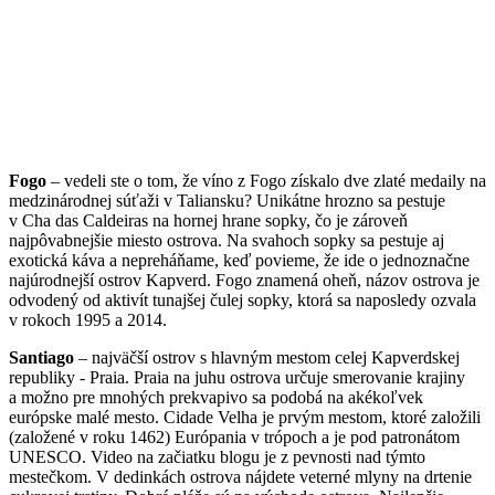
Fogo
– vedeli ste o tom, že víno z Fo
go získalo dve zlaté medaily na
medzinárodnej
súťaži v Taliansku?
Unikátne h
rozno sa pestuje
v
Cha das Caldeiras
na horn
e
j hrane sopky, čo je zároveň
najpôvabne
jšie miesto ostrova. Na sv
ahoch sopky sa pestuje aj
exotická káva a nepreháňame, keď povieme, že ide o jednoznačne
n
ajúrodnejší ostrov Kapverd.
Fogo znamená oheň
,
názov ostrova je
odvodený od aktivít
tunajšej čulej
sopky, ktorá
sa naposledy ozvala
v rokoch 1995 a 2014.
Santiago
–
najväčší
ostrov s hlavným mestom
celej Kapverdskej
republiky - Praia.
Praia na juhu
ostrova určuje smerovanie krajiny
a
možno pre mnohých prekvapivo sa podobá
na akékoľvek
e
urópske malé mesto. Cidade Velha je prvým mestom, ktoré založili
(založené v roku 1462) Európania v trópoch a je pod patronátom
UNESCO. Video na začiatku blogu je z pevnosti nad týmto
mestečkom. V
dedinkách
ostrova
nájd
et
e
veterné mlyny na drtenie