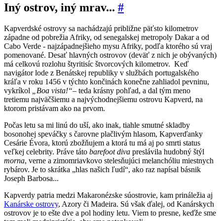
Iný ostrov, iný mrav...
#
Kapverdské ostrov
y sa nachádzajú približne päťsto kilometrov
zápa
dne od
pobrežia Afriky, od senegalskej metropoly Dakar
a od
Cabo Verde
-
n
ajzápadnejšieho
mys
u Afriky,
podľa ktorého sú vraj
po
m
enované. Desať
hlavných
ostrovov
(deväť z nich je obývaných
)
má
celk
ovú
rozlohu štyritisíc
štvorcových kilometrov
. Keď
n
avigátor
lode
z Benátskej republiky
v službác
h portugalsk
é
ho
kráľa v roku 1456
v týchto končinách
ko
nečne zah
l
iadol pevninu
,
vykríkol
„B
oa v
ista
!“
– teda
k
rásny pohľad
, a
dal
tým meno
tretiemu najväčšiemu a najvýchodnejšiemu ostrovu Kapverd
,
na
ktorom pristávam ako na prvom.
Počas letu sa mi linú do uš
í, ako inak, tiahle smutné
skladby
bosonohej
speváčky s čarovne
plačlivý
m hlasom
, Kapverďanky
Cesárie Évora, ktorú zbožňujem
a ktorá tu má aj po smrti status
veľkej
celebrity
.
Pr
áve táto
barefoot diva
pr
es
lávila hudobný štýl
morna
, verne a zimomriavkovo stelesňujúci
melanchóliu miestnych
rybárov.
Je to
skrátka
„hlas naš
ich ľudí“
,
ako raz
napísal básnik
Joseph
Barbosa.
..
Kapverdy
patria medzi Maka
roné
zske súostrovie
, kam
prináležia aj
Kanárske ostrovy
, Azory či Madeira.
S
ú však ďalej, od Ka
nárskych
ostrovov je to ešte dve a pol
hodiny letu.
Viem to
presne,
keďže sme