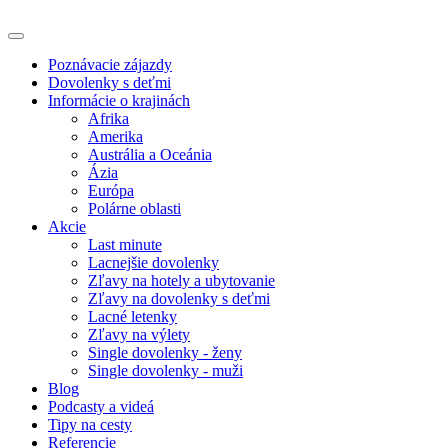
Poznávacie zájazdy
Dovolenky s deťmi
Informácie o krajinách
Afrika
Amerika
Austrália a Oceánia
Ázia
Európa
Polárne oblasti
Akcie
Last minute
Lacnejšie dovolenky
Zľavy na hotely a ubytovanie
Zľavy na dovolenky s deťmi
Lacné letenky
Zľavy na výlety
Single dovolenky - ženy
Single dovolenky - muži
Blog
Podcasty a videá
Tipy na cesty
Referencie