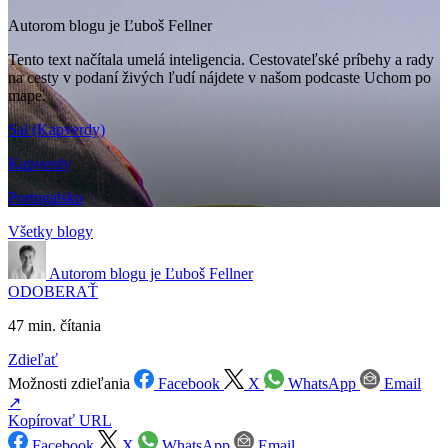
Autorom blogu je Ľuboš Fellner
Tento text načítala umelá inteligencia. Cestovateľské príbehy a rady
na cesty v podaní živých ľudí nájdete v našom podcaste Uchom po
mape.
Sal (Kapverdy)
Kapverdy
Portugalsko
Všetky blogy
Autorom blogu je
Ľuboš Fellner
ODOBERAŤ
47 min. čítania
Zdieľať
Možnosti zdieľania
Facebook
X
WhatsApp
Email
↗
Kopírovať URL
Facebook
X
WhatsApp
Email