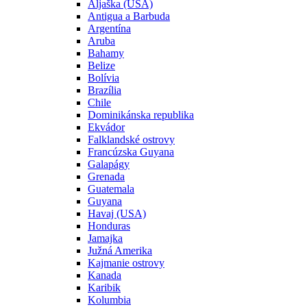
Aljaška (USA)
Antigua a Barbuda
Argentína
Aruba
Bahamy
Belize
Bolívia
Brazília
Chile
Dominikánska republika
Ekvádor
Falklandské ostrovy
Francúzska Guyana
Galapágy
Grenada
Guatemala
Guyana
Havaj (USA)
Honduras
Jamajka
Južná Amerika
Kajmanie ostrovy
Kanada
Karibik
Kolumbia