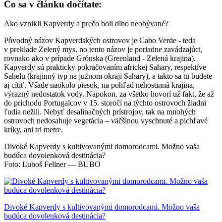
Čo sa v článku dočítate:
Ako vznikli Kapverdy a prečo boli dlho neobývané?
Pôvodný názov Kapverdských ostrovov je
Cabo
Verde
- teda
v preklade Zelený mys, no
ten
to názov je
poriadne
zavádzajú
ci
,
rovnako
ako v prípade Gró
nska (Greenland
- Zelená krajina).
Kapverdy
sú
prakticky
pokračovaním africkej Sahary
,
res
pektíve
Sahelu
(krajinný typ na južnom okraji Sahary
)
,
a takto sa tu
budete
aj cítiť
.
Všade
naokolo piesok, na pohľad
nehostinná
krajina,
výrazný
nedostatok vody
. Napokon, za všetko hovorí už fakt, že až
do príchodu
Po
rtugalcov v 15. storočí
na týchto
ostrovoch žiadni
ľu
dia nežili.
Nebyť desalinačných
prístrojov
,
t
ak na mnohých
ostrovoch
nedosahuje
vegetácia – väčšinou vyschnuté a pichľ
avé
kríky
,
ani tri
metre.
Divoké Kapverdy s kultivovanými domorodcami. Možno vaša
budúca dovolenková destinácia?
Foto: Ľuboš Fellner — BUBO
Divoké Kapverdy s kultivovanými domorodcami. Možno vaša
budúca dovolenková destinácia?