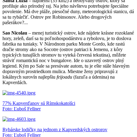
Santa Luzia
–
najmenší
(35 km2
)
a
neobývaný ostrov, ktorý sa
profiluje ako prírodný raj. Na
jeho
návštevu potrebujete špeciálne
povolenie.
Má dve pláže, piesočné duny, meteorologickú stanicu, dá
sa tu rybárčiť.
Ostrov pre Robinsonov
. Alebo drogových
pašerákov?...
Sao Nicolau
–
menej turistický ostrov, kde nájdete krásne
rozoklané
hory,
zeleň, darí sa tu poľnohospodárstvu a rybolovu, je to doslova
fabrika n
a tuniaky. V Národnom
p
ark
u
Monte Gordo
, kde rastú
dračie stromy ako na Socotre
(ostrov
pa
triaci k Jemenu, z kôry
typických tunajších stromov
tu
vyteká červená tekutina
)
, môžete
stráviť romantickú noc v bungalove
. Ide o u
zavretý ostrov plný
legiend.
Kým po
Sal
e
sa presúvate autom, tu je ešte stále hlavným
dopravným prostriedkom mulica.
Miest
n
e
ženy pripravujú z
lokálnych surovín najlepšiu
feijoadu
(fazuľa a údenina)
na
Kapverd
ách
.
77% Kapverďanov sú Rímskokatolíci
Foto: Ľuboš Fellner
Rybárske lodičky na jednom z Kapverdských ostrorov
Foto: Ľuboš Fellner