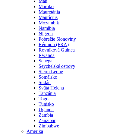
Mali
Maroko
Mauretánia
Maurícius
Mozambik
Namíbia
Nigéria
Pobrežie Slonoviny
Réunion (FRA)
Rovníková Guinea
Rwanda
Senegal
Seychelské ostrovy
Sierra Leone
Somálsko
Sudán
Svätá Helena
Tanzánia
Togo
Tunisko
Uganda
Zambia
Zanzibar
Zimbabwe
Amerika