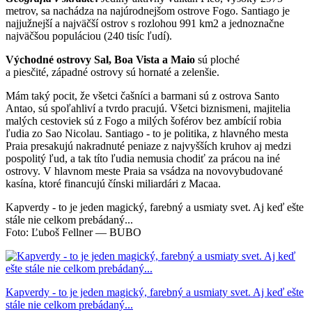
metrov,
s
a nachádza na najúrodnejšom ostrove Fogo
.
Santiago je
najjužnejší a
najväčší ostrov
s
rozlohou
991 km2 a
jednoznačne
najväčšou populáciou
(240 tisíc ľudí
).
Východné ostrovy Sal, Boa Vista a Maio
sú ploché
a piesčité, západné ostrovy sú hornaté a zelenšie.
Mám taký pocit,
že všetci čašníci a barmani sú z ostrova Santo
Antao, sú spoľahliví
a
tvrdo pracujú. Všetci biznismeni,
m
ajitelia
malých cestoviek sú z F
ogo a milých šoférov bez ambícií
robia
ľudia zo Sao Nicolau. Santiago
- to je politika,
z
hlavného mesta
Praia pr
esakujú nakradnuté peniaze z najvyšších kruhov
aj medzi
pospolitý ľud
,
a tak títo ľudia nemusia chodiť za prácou na iné
ostrovy. V hlavnom meste Praia sa vsádza na novovybudované
kasína, ktoré financujú čínski miliardári z Macaa.
Kapverdy - to je jeden magický, farebný a usmiaty svet. Aj keď ešte
stále nie celkom prebádaný...
Foto: Ľuboš Fellner — BUBO
Kapverdy - to je jeden magický, farebný a usmiaty svet. Aj keď ešte
stále nie celkom prebádaný...