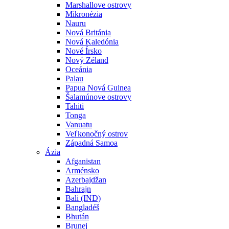
Marshallove ostrovy
Mikronézia
Nauru
Nová Británia
Nová Kaledónia
Nové Írsko
Nový Zéland
Oceánia
Palau
Papua Nová Guinea
Šalamúnove ostrovy
Tahiti
Tonga
Vanuatu
Veľkonočný ostrov
Západná Samoa
Ázia
Afganistan
Arménsko
Azerbajdžan
Bahrajn
Bali (IND)
Bangladéš
Bhután
Brunej