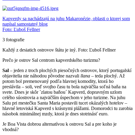
Kapverdy sa nachádzajú na juhu Makaronézie, oblasti o ktorej som
napísal samostatný blog
Foto: Ľuboš Fellner
3 fotografie
Každý z desiatich ostrovov štátu je iný. Foto: Ľuboš Fellner
Prečo je ostrov Sal centrom kapverdského turizmu?
Sal
–
jeden z troch plochých piesočných ostrovov
, ktorý
portugalskí
objavitelia nie náhodou pôvodne nazvali
llana
– teda plochý
. Až
potom bol premenovaný podľa hlavnej komodity, ktorá ho
preslávila – soli, veď svojho času tu bola najväčšia soľná baňa na
svete.
Dnes je skôr ´
zlatou baňou
´ Kapverd, d
opravný
m uz
l
om
celého súostrovia a
najväčší
m
úspech
om
v
jeho
turizme
. N
a juhu
Salu
pri mestečku Santa Maria
postavili
tucet
okázalých
hotelov
–
hlavné letoviská Kapverd s krásnymi plážami
. Domorodci tu zarobia
násobok min
imálnej mzdy
,
ktorá je dnes stotrinásť eu
ro.
Je Boa Vista dobrou alternatívou k ostrovu Sal a pre koho je
vhodná?