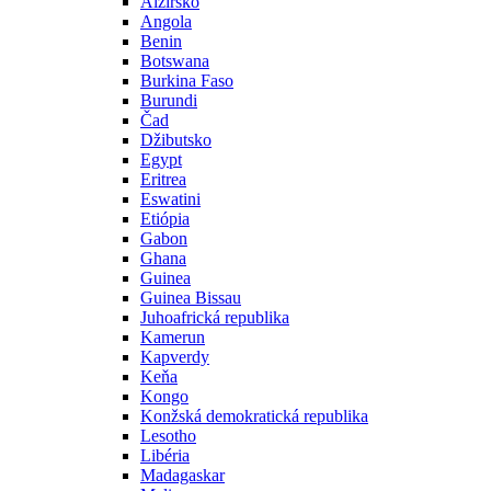
Alžírsko
Angola
Benin
Botswana
Burkina Faso
Burundi
Čad
Džibutsko
Egypt
Eritrea
Eswatini
Etiópia
Gabon
Ghana
Guinea
Guinea Bissau
Juhoafrická republika
Kamerun
Kapverdy
Keňa
Kongo
Konžská demokratická republika
Lesotho
Libéria
Madagaskar