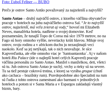
Foto: Ľuboš Fellner — BUBO
Prečo je ostrov Santo Antão považovaný za najzelenší a najvyšší?
Santo Antao
– druhý najväčší ostrov, z ktorého
väčšina obyva
teľov
pracuje v hoteloch na juhu
najväčšieho
ostrova Sal.
“
Je to najvyšší
ostrov, n
ajzelenší, má veľa zvierat aj
vody
,
“
hovorí mi
Elizabeth
Neves,
manažérka hotela,
nadšene o svojej domovine
. Keď
poznamenám
,
že
tunajší
Topo de Coroa má síce 1979 m
etrov
,
no
na
Fago sú hory omnoho vyššie
,
neveriacky krúti hlavou. Miluje svoj
ostrov, sv
oju rodinu a v africkom duchu ju
nezaujímajú veci
naokolo.
Keď
s
a
jej netýkajú,
tak o nich neuvažuje.
Je síce
Kapverďanka, ale ešte omnoho viac je ´S
antoantaonka
´
.
Aj v
našom
hoteli
Riu Palace
(ide o najlepší hotel celých
Ka
pverd) pracuje
väčšina
personálu
zo Santo Antao. Manžel s manželkou,
deti, všetci
sú tu.
Juh ostrova
Santo Antao
je suchý,
vrchy a r
ieky sú na severe.
Tu
sa
tiež
pestuje cukrová trs
tina
,
z ktorej sa vyrába
grogue
(
chutí
ako
cachac
a
–
brazílsky
rum)
. Pravdepodobne ako špecialisti na rum
sú ľudia z toh
to ostrova zamestnaní ako barmani v jednotlivých
hoteloch a
potom
si v Santa
Maria a v Espargos zakladajú vlastný
biznis, bary.