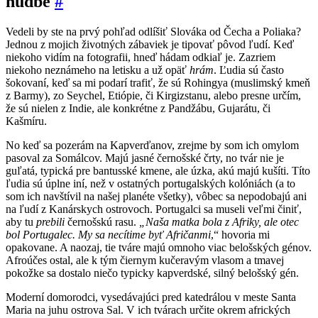
hudbe
#
Vedeli by ste na prvý pohľad odlíšiť Slováka od Čecha a Poliaka?
Jednou z mojich životných zábaviek je tipovať pôvod ľudí. Keď
niekoho vidím na fotografii, hneď hádam odkiaľ je. Zazriem
niekoho neznámeho na letisku a už opäť
hrám
. Ľudia sú často
šokovaní, keď sa mi podarí trafiť, že sú Rohingya (muslimský kmeň
z Barmy), zo Seychel, Etiópie, či Kirgizstanu, alebo presne určím,
že sú nielen z Indie, ale konkrétne z Pandžábu, Gujarátu, či
Kašmíru.
No keď sa pozerám na Kapverďanov, zrejme by som ich omylom
pasoval za Somálcov. Majú jasné černošské črty, no tvár nie je
guľatá, typická pre bantusské kmene, ale úzka, akú majú kušíti. Títo
ľudia sú úplne iní, než v ostatných portugalských kolóniách (a to
som ich navštívil na našej planéte všetky), vôbec sa nepodobajú ani
na ľudí z Kanárskych ostrovoch. Portugalci sa museli veľmi činiť,
aby tu
prebili
černošskú rasu.
„Naša matka bola z Afriky, ale otec
bol Portugalec. My sa necítime byť Afričanmi
,“ hovoria mi
opakovane. A naozaj, tie tváre majú omnoho viac belošských génov.
Afroúčes ostal, ale k tým čiernym kučeravým vlasom a tmavej
pokožke sa dostalo niečo typicky kapverdské, silný belošský gén.
Moderní domorodci, vysedávajúci pred katedrálou v meste Santa
Maria na juhu ostrova Sal. V ich tvárach určite okrem afrických