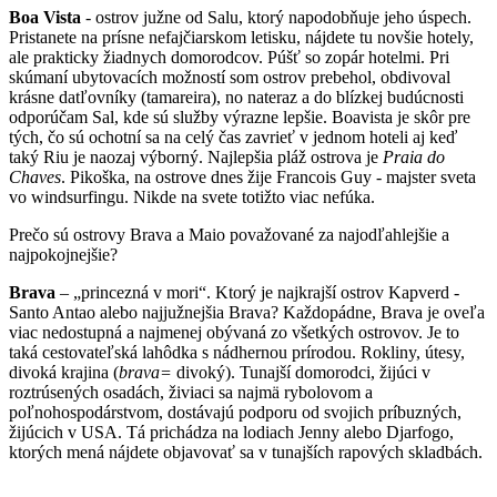
Boa
V
ista
-
ostrov južne
od Sal
u, ktorý
napodobňu
je jeho úspech.
Pristanete na prísne nefajčiarskom letisku, n
ájdete tu novš
i
e
hot
ely
,
ale prakticky
žiadny
ch domorodcov. Púšť so zopár hotelmi.
Pri
skúmaní ubytovacích možností som
ostrov
prebehol
,
obdivoval
krásne
datľovníky
(tamareira)
, no
nateraz a do blízkej budúcnosti
odporú
čam Sal
,
kde sú služby
výrazne
lepšie.
Boavista je skôr pre
tých
, čo sú ochotní
sa
na celý čas zavrieť v jednom hoteli aj keď
taký Riu je naozaj výborný
.
Najlepši
a pláž ostrova je
Praia do
Chaves
. Pikoška, n
a
ostrove dnes žije Francois Guy -
maj
ster sveta
vo windsurfingu. Nikde na svete totižto viac nefúka.
Prečo sú ostrovy Brava a Maio považované za najodľahlejšie a
najpokojnejšie?
Brava
–
„princezná
v mori“
.
Ktorý je n
ajkrajší ostrov
Kapverd -
Santo Antao alebo
najjužnejšia
Brava? Každopádne
,
Brava je
oveľa
viac
nedostupná a
najmenej obývaná zo všetkých ostrovov
. Je to
taká cestovateľská
lahôdka
s nádhernou prírodou
. Rokliny, útesy,
divoká krajina (
brava=
divoký
). Tunajší d
omorodci
, žijúci v
roztrúsených osadách, živiaci sa najmä rybolovom a
poľnohospodárstvom
,
dostávajú podporu od svojich príbuzných
,
žijúcich v USA. T
á prichádza na lodia
ch
Jenny alebo Djarfogo,
ktorých mená nájdete
objavovať sa
v
tunajších rapových skladbách
.