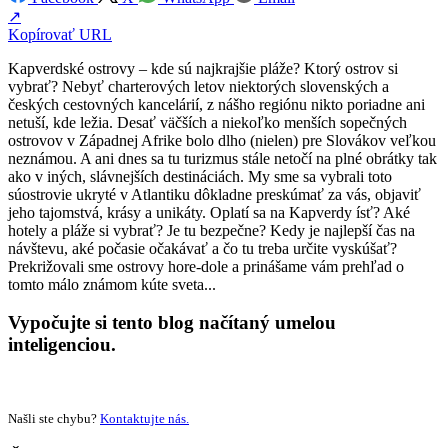
↗
Kopírovať URL
Kapverdské ostrovy – kde sú najkrajšie pláže? Ktorý ostrov si
vybrať? Nebyť charterových letov niektorých slovenských a
českých cestovných kancelárií, z nášho regiónu nikto poriadne ani
netuší, kde ležia. Desať väčších a niekoľko menších sopečných
ostrovov v Západnej Afrike bolo dlho (nielen) pre Slovákov veľkou
neznámou. A ani dnes sa tu turizmus stále netočí na plné obrátky tak
ako v iných, slávnejších destináciách. My sme sa vybrali toto
súostrovie ukryté v Atlantiku dôkladne preskúmať za vás, objaviť
jeho tajomstvá, krásy a unikáty. Oplatí sa na Kapverdy ísť? Aké
hotely a pláže si vybrať? Je tu bezpečne? Kedy je najlepší čas na
návštevu, aké počasie očakávať a čo tu treba určite vyskúšať?
Prekrižovali sme ostrovy hore-dole a prinášame vám prehľad o
tomto málo známom kúte sveta...
Vypočujte si tento blog načítaný umelou
inteligenciou.
Našli ste chybu?
Kontaktujte nás.