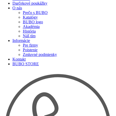
Darčekové poukážky
O nás
Prečo s BUBO
Katalógy
BUBO logo
Akadémia
História
Náš tím
Informácie
Pre firmy
Poistenie
Zmluvné podmienky
Kontakt
BUBO STORE