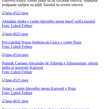
cukrove
j trstiny. Dobré pláže sú na východe ostrova. Najlepšie
potápanie zažijete
na pláži
Tarrafal
na severe ostrova.
Aktuálna vlajka v centre hlavného mesta hneď vedľa kasární
Foto: Ľuboš Fellner
Pró-catedral Nossa Senhora da Graça v centre Praia
Foto: Ľuboš Fellner
Pomník Caetano Alexandre de Almeida e Albuquerque, okrem
iného aj guvernér Kapverd
Foto: Ľuboš Fellner
Vojaci v centre hlavného mesta Kapverd v Praia
Foto: Ľuboš Fellner