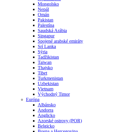
Mongolsko
Nepál
Omán
Pakistan
Palestína
Saudská Arábia
Singapur
Spojené arabské emiráty
Srí Lanka
Sýria
Tadžikistan
Taiwan
Thajsko
Tibet
Turkmenistan
Uzbekistan
Vietnam
Východný Timor
Európa
Albánsko
Andorra
Anglicko
Azorské ostrovy (POR)
Belgicko
Bosna a Hercegovina