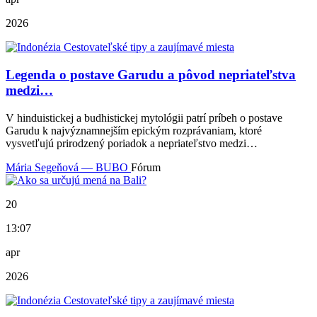
2026
Legenda o postave Garudu a pôvod nepriateľstva
medzi…
V hinduistickej a budhistickej mytológii patrí príbeh o postave
Garudu k najvýznamnejším epickým rozprávaniam, ktoré
vysvetľujú prirodzený poriadok a nepriateľstvo medzi…
Mária Segeňová — BUBO
Fórum
20
13:07
apr
2026