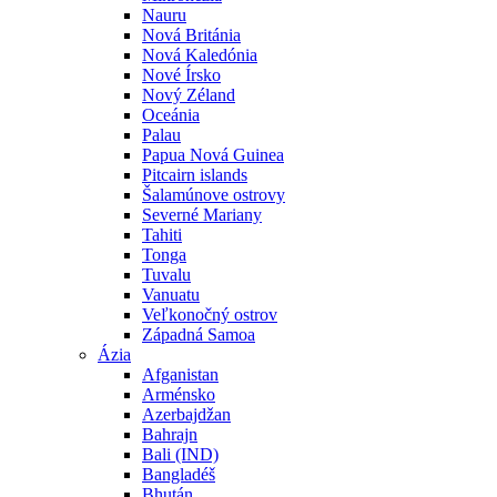
Nauru
Nová Británia
Nová Kaledónia
Nové Írsko
Nový Zéland
Oceánia
Palau
Papua Nová Guinea
Pitcairn islands
Šalamúnove ostrovy
Severné Mariany
Tahiti
Tonga
Tuvalu
Vanuatu
Veľkonočný ostrov
Západná Samoa
Ázia
Afganistan
Arménsko
Azerbajdžan
Bahrajn
Bali (IND)
Bangladéš
Bhután