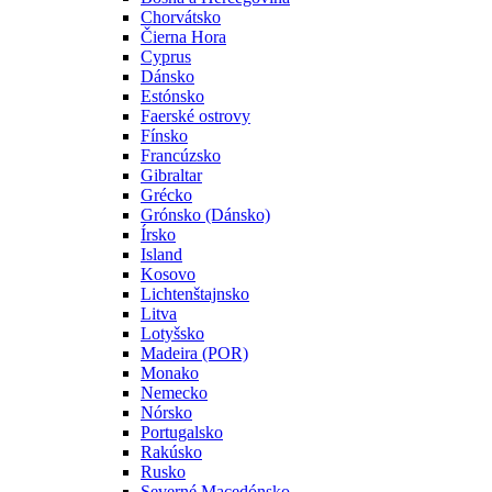
Chorvátsko
Čierna Hora
Cyprus
Dánsko
Estónsko
Faerské ostrovy
Fínsko
Francúzsko
Gibraltar
Grécko
Grónsko (Dánsko)
Írsko
Island
Kosovo
Lichtenštajnsko
Litva
Lotyšsko
Madeira (POR)
Monako
Nemecko
Nórsko
Portugalsko
Rakúsko
Rusko
Severné Macedónsko