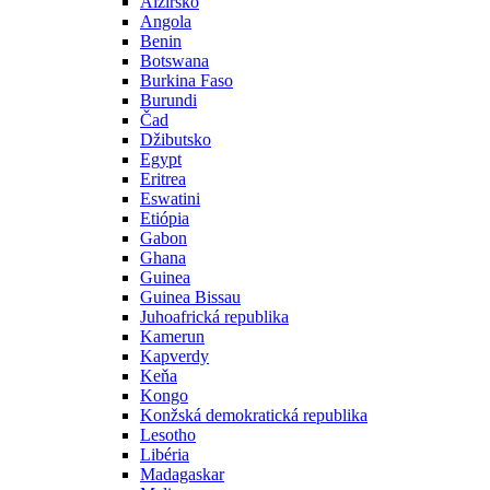
Alžírsko
Angola
Benin
Botswana
Burkina Faso
Burundi
Čad
Džibutsko
Egypt
Eritrea
Eswatini
Etiópia
Gabon
Ghana
Guinea
Guinea Bissau
Juhoafrická republika
Kamerun
Kapverdy
Keňa
Kongo
Konžská demokratická republika
Lesotho
Libéria
Madagaskar