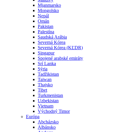
Mjanmarsko
Mongolsko
Nepál
Omán
Pakistan
Palestína
Saudská Arábia
Severná Kórea
Severná Kórea (KĽDR)
Singapur
Spojené arabské emiráty
Srí Lanka
Sýria
Tadžikistan
Taiwan
Thajsko
Tibet
Turkmenistan
Uzbekistan
Vietnam
Východný Timor
Európa
Abcházsko
Albánsko