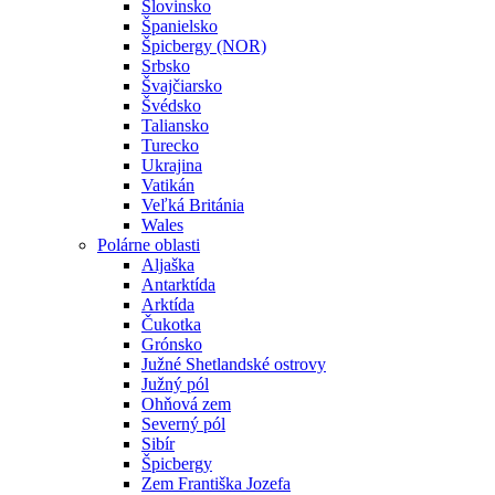
Slovinsko
Španielsko
Špicbergy (NOR)
Srbsko
Švajčiarsko
Švédsko
Taliansko
Turecko
Ukrajina
Vatikán
Veľká Británia
Wales
Polárne oblasti
Aljaška
Antarktída
Arktída
Čukotka
Grónsko
Južné Shetlandské ostrovy
Južný pól
Ohňová zem
Severný pól
Sibír
Špicbergy
Zem Františka Jozefa