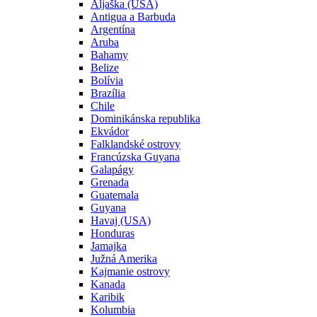
Aljaška (USA)
Antigua a Barbuda
Argentína
Aruba
Bahamy
Belize
Bolívia
Brazília
Chile
Dominikánska republika
Ekvádor
Falklandské ostrovy
Francúzska Guyana
Galapágy
Grenada
Guatemala
Guyana
Havaj (USA)
Honduras
Jamajka
Južná Amerika
Kajmanie ostrovy
Kanada
Karibik
Kolumbia