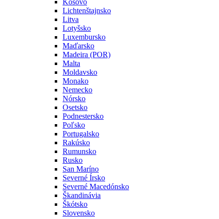
Kosovo
Lichtenštajnsko
Litva
Lotyšsko
Luxembursko
Maďarsko
Madeira (POR)
Malta
Moldavsko
Monako
Nemecko
Nórsko
Osetsko
Podnestersko
Poľsko
Portugalsko
Rakúsko
Rumunsko
Rusko
San Maríno
Severné Írsko
Severné Macedónsko
Škandinávia
Škótsko
Slovensko