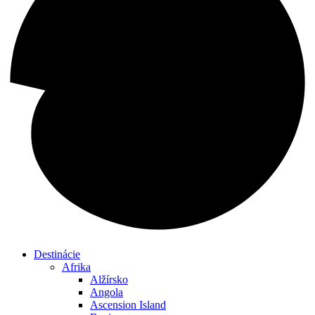
Destinácie
Afrika
Alžírsko
Angola
Ascension Island