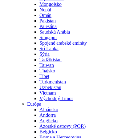
Mongolsko
Nepál
Omán
Pakistan
Palestína
Saudská Arábia
Singapur
Spojené arabské emiráty
Srí Lanka
Sýria
Tadžikistan
Taiwan
Thajsko
Tibet
Turkmenistan
Uzbekistan
Vietnam
Východný Timor
Európa
Albánsko
Andorra
Anglicko
Azorské ostrovy (POR)
Belgicko
Bosna a Hercegovina