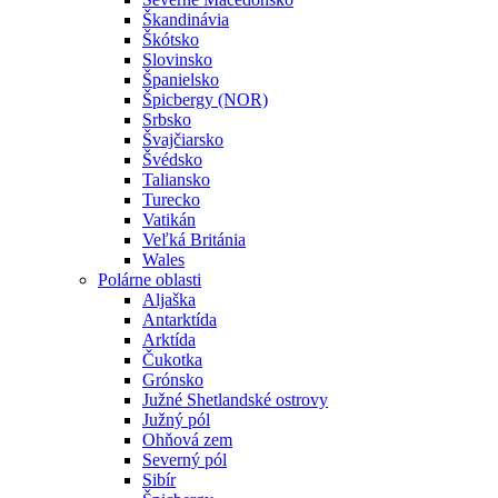
Škandinávia
Škótsko
Slovinsko
Španielsko
Špicbergy (NOR)
Srbsko
Švajčiarsko
Švédsko
Taliansko
Turecko
Vatikán
Veľká Británia
Wales
Polárne oblasti
Aljaška
Antarktída
Arktída
Čukotka
Grónsko
Južné Shetlandské ostrovy
Južný pól
Ohňová zem
Severný pól
Sibír