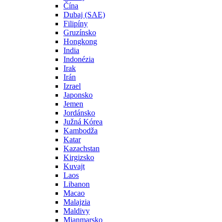
Čína
Dubaj (SAE)
Filipíny
Gruzínsko
Hongkong
India
Indonézia
Irak
Irán
Izrael
Japonsko
Jemen
Jordánsko
Južná Kórea
Kambodža
Katar
Kazachstan
Kirgizsko
Kuvajt
Laos
Libanon
Macao
Malajzia
Maldivy
Mjanmarsko