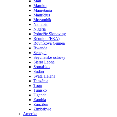
Mali
Maroko
Mauretánia
Maurícius
Mozambik
Namíbia
Nigéria
Pobrežie Slonoviny
Réunion (FRA)
Rovníková Guinea
Rwanda
Senegal
Seychelské ostrovy
Sierra Leone
Somálsko
Sudán
Svätá Helena
Tanzánia
Togo
Tunisko
Uganda
Zambia
Zanzibar
Zimbabwe
Amerika