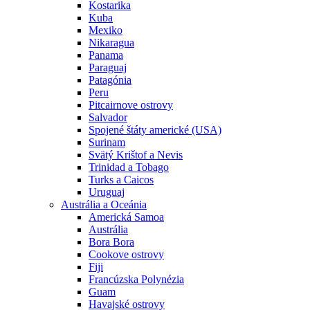
Kostarika
Kuba
Mexiko
Nikaragua
Panama
Paraguaj
Patagónia
Peru
Pitcairnove ostrovy
Salvador
Spojené štáty americké (USA)
Surinam
Svätý Krištof a Nevis
Trinidad a Tobago
Turks a Caicos
Uruguaj
Austrália a Oceánia
Americká Samoa
Austrália
Bora Bora
Cookove ostrovy
Fiji
Francúzska Polynézia
Guam
Havajské ostrovy