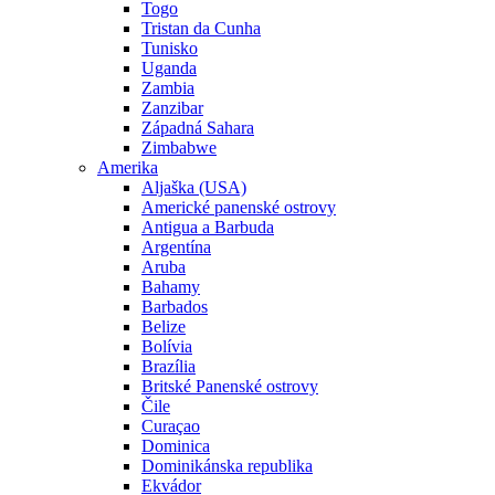
Togo
Tristan da Cunha
Tunisko
Uganda
Zambia
Zanzibar
Západná Sahara
Zimbabwe
Amerika
Aljaška (USA)
Americké panenské ostrovy
Antigua a Barbuda
Argentína
Aruba
Bahamy
Barbados
Belize
Bolívia
Brazília
Britské Panenské ostrovy
Čile
Curaçao
Dominica
Dominikánska republika
Ekvádor