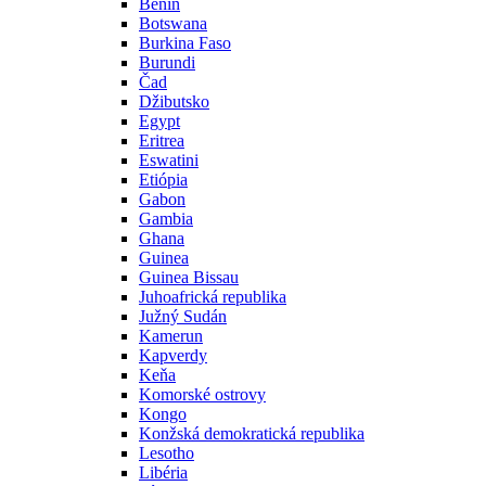
Benin
Botswana
Burkina Faso
Burundi
Čad
Džibutsko
Egypt
Eritrea
Eswatini
Etiópia
Gabon
Gambia
Ghana
Guinea
Guinea Bissau
Juhoafrická republika
Južný Sudán
Kamerun
Kapverdy
Keňa
Komorské ostrovy
Kongo
Konžská demokratická republika
Lesotho
Libéria