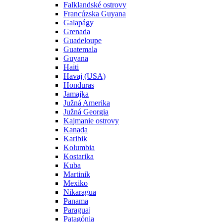
Falklandské ostrovy
Francúzska Guyana
Galapágy
Grenada
Guadeloupe
Guatemala
Guyana
Haiti
Havaj (USA)
Honduras
Jamajka
Južná Amerika
Južná Georgia
Kajmanie ostrovy
Kanada
Karibik
Kolumbia
Kostarika
Kuba
Martinik
Mexiko
Nikaragua
Panama
Paraguaj
Patagónia