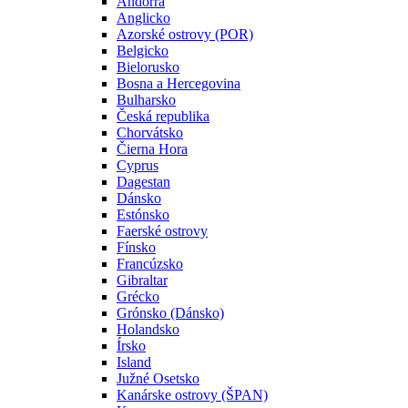
Andorra
Anglicko
Azorské ostrovy (POR)
Belgicko
Bielorusko
Bosna a Hercegovina
Bulharsko
Česká republika
Chorvátsko
Čierna Hora
Cyprus
Dagestan
Dánsko
Estónsko
Faerské ostrovy
Fínsko
Francúzsko
Gibraltar
Grécko
Grónsko (Dánsko)
Holandsko
Írsko
Island
Južné Osetsko
Kanárske ostrovy (ŠPAN)