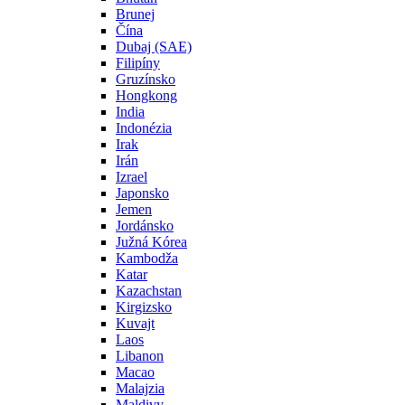
Brunej
Čína
Dubaj (SAE)
Filipíny
Gruzínsko
Hongkong
India
Indonézia
Irak
Irán
Izrael
Japonsko
Jemen
Jordánsko
Južná Kórea
Kambodža
Katar
Kazachstan
Kirgizsko
Kuvajt
Laos
Libanon
Macao
Malajzia
Maldivy