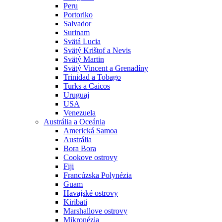
Peru
Portoriko
Salvador
Surinam
Svätá Lucia
Svätý Krištof a Nevis
Svätý Martin
Svätý Vincent a Grenadíny
Trinidad a Tobago
Turks a Caicos
Uruguaj
USA
Venezuela
Austrália a Oceánia
Americká Samoa
Austrália
Bora Bora
Cookove ostrovy
Fiji
Francúzska Polynézia
Guam
Havajské ostrovy
Kiribati
Marshallove ostrovy
Mikronézia