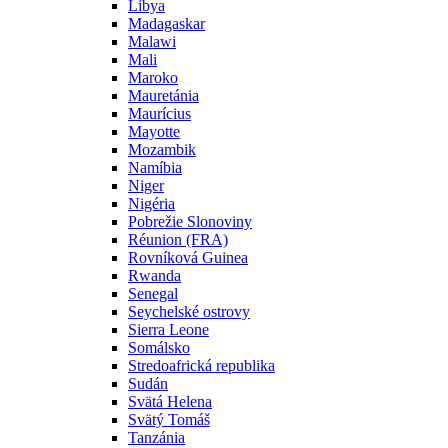
Líbya
Madagaskar
Malawi
Mali
Maroko
Mauretánia
Maurícius
Mayotte
Mozambik
Namíbia
Niger
Nigéria
Pobrežie Slonoviny
Réunion (FRA)
Rovníková Guinea
Rwanda
Senegal
Seychelské ostrovy
Sierra Leone
Somálsko
Stredoafrická republika
Sudán
Svätá Helena
Svätý Tomáš
Tanzánia