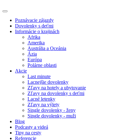
Poznávacie zájazdy
Dovolenky s deťmi
Informácie o krajinách
Afrika
Amerika
Austrália a Oceánia
Ázia
Európa
Polárne oblasti
Akcie
Last minute
Lacnejšie dovolenky
Zľavy na hotely a ubytovanie
Zľavy na dovolenky s deťmi
Lacné letenky
Zľavy na výlety
Single dovolenky - ženy
Single dovolenky - muži
Blog
Podcasty a videá
Tipy na cesty
Referencie