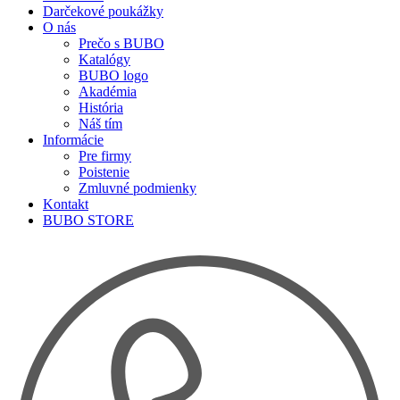
Darčekové poukážky
O nás
Prečo s BUBO
Katalógy
BUBO logo
Akadémia
História
Náš tím
Informácie
Pre firmy
Poistenie
Zmluvné podmienky
Kontakt
BUBO STORE