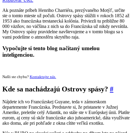
Kopírovať URL
Ak poznáte príbeh Henriho Charriéra, prezývaného Motýľ, určite
ste o tomto mieste už počuli. Ostrovy spásy slúžili v rokoch 1852 až
1953 ako francúzska trestanecká kolónia. Priviezli tu približne 80
000 väzňov, no väčšina z nich sa do Francúzska už nikdy nevrátila.
My Ostrovy spásy pravidelne navštevujeme a v tomto blogu sa s
vami podelíme o atmosféru skrytého raja.
Vypočujte si tento blog načítaný umelou
inteligenciou.
Našli ste chybu?
Kontaktujte nás.
Kde sa nachádzajú Ostrovy spásy?
#
Nájdete ich vo Francúzskej Guyane, teda v zámorskom
departemente Francúzska. Predstavte si, že pristanete v Južnej
Amerike, preletíte celý Atlantik, no stále ste v Európskej únii. Platíte
eurom, aj ceny sú skôr francúzske ako juhoamerické, dáta využívate
ako doma, ale pri pohľade z okna cítite veľkú exotiku.