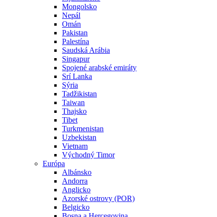
Mongolsko
Nepál
Omán
Pakistan
Palestína
Saudská Arábia
Singapur
Spojené arabské emiráty
Srí Lanka
Sýria
Tadžikistan
Taiwan
Thajsko
Tibet
Turkmenistan
Uzbekistan
Vietnam
Východný Timor
Európa
Albánsko
Andorra
Anglicko
Azorské ostrovy (POR)
Belgicko
Bosna a Hercegovina