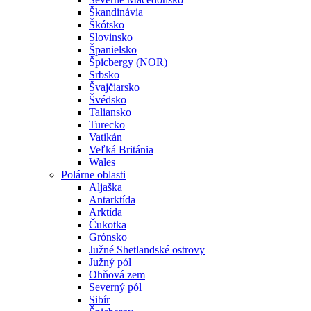
Škandinávia
Škótsko
Slovinsko
Španielsko
Špicbergy (NOR)
Srbsko
Švajčiarsko
Švédsko
Taliansko
Turecko
Vatikán
Veľká Británia
Wales
Polárne oblasti
Aljaška
Antarktída
Arktída
Čukotka
Grónsko
Južné Shetlandské ostrovy
Južný pól
Ohňová zem
Severný pól
Sibír