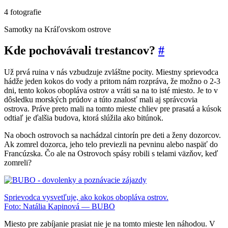
4 fotografie
Samotky na Kráľovskom ostrove
Kde pochovávali trestancov?
#
Už prvá ruina v nás vzbudzuje zvláštne pocity. Miestny sprievodca
hádže jeden kokos do vody a pritom nám rozpráva, že možno o 2-3
dni, tento kokos obopláva ostrov a vráti sa na to isté miesto. Je to v
dôsledku morských prúdov a túto znalosť mali aj správcovia
ostrova. Práve preto mali na tomto mieste chliev pre prasatá a kúsok
odtiaľ je ďalšia budova, ktorá slúžila ako bitúnok.
Na oboch ostrovoch sa nachádzal cintorín pre deti a ženy dozorcov.
Ak zomrel dozorca, jeho telo previezli na pevninu alebo naspäť do
Francúzska. Čo ale na Ostrovoch spásy robili s telami väzňov, keď
zomreli?
Sprievodca vysvetľuje, ako kokos obopláva ostrov.
Foto: Natália Kapinová — BUBO
Miesto pre zabíjanie prasiat nie je na tomto mieste len náhodou. V