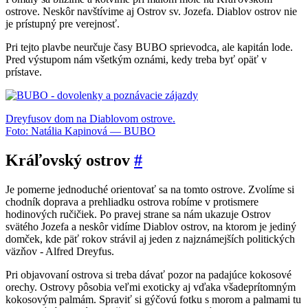
ostrove. Neskôr navštívime aj Ostrov sv. Jozefa. Diablov ostrov nie
je prístupný pre verejnosť.
Pri tejto plavbe neurčuje časy BUBO sprievodca, ale kapitán lode.
Pred výstupom nám všetkým oznámi, kedy treba byť opäť v
prístave.
Dreyfusov dom na Diablovom ostrove.
Foto: Natália Kapinová — BUBO
Kráľovský ostrov
#
Je pomerne jednoduché orientovať sa na tomto ostrove. Zvolíme si
chodník doprava a prehliadku ostrova robíme v protismere
hodinových ručičiek. Po pravej strane sa nám ukazuje Ostrov
svätého Jozefa a neskôr vidíme Diablov ostrov, na ktorom je jediný
domček, kde päť rokov strávil aj jeden z najznámejších politických
väzňov - Alfred Dreyfus.
Pri objavovaní ostrova si treba dávať pozor na padajúce kokosové
orechy. Ostrovy pôsobia veľmi exoticky aj vďaka všadeprítomným
kokosovým palmám. Spraviť si gýčovú fotku s morom a palmami tu