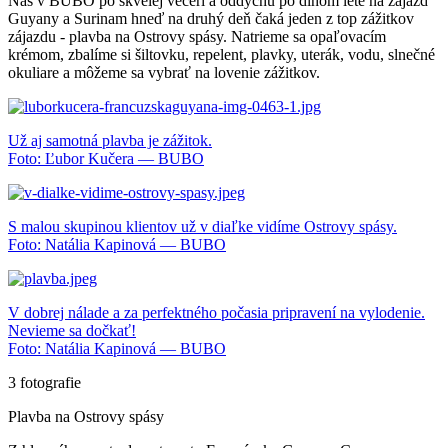
Nás v BUBO po skvelej večeri a oddychu po dlhom lete na zájazd
Guyany a Surinam hneď na druhý deň čaká jeden z top zážitkov
zájazdu - plavba na Ostrovy spásy. Natrieme sa opaľovacím
krémom, zbalíme si šiltovku, repelent, plavky, uterák, vodu, slnečné
okuliare a môžeme sa vybrať na lovenie zážitkov.
Už aj samotná plavba je zážitok.
Foto: Ľubor Kučera — BUBO
S malou skupinou klientov už v diaľke vidíme Ostrovy spásy.
Foto: Natália Kapinová — BUBO
V dobrej nálade a za perfektného počasia pripravení na vylodenie.
Nevieme sa dočkať!
Foto: Natália Kapinová — BUBO
3 fotografie
Plavba na Ostrovy spásy