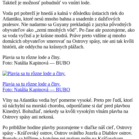
Taktiež je možnosť pobudnúť vo vnútri lode.
Voda pri pobreží je hnedá a kalná v dôsledku ústiacich riek do
Atlantiku, ktoré nesú mnoho bahna a usadenín z dažďových
pralesov. Nie nadarmo sa Guyany prekladajú z jazyka pôvodných
obyvateľov ako „zemi mnohých vôd”. Po čase ale pozorujeme, ako
sa voda vyčistí a je krásne modrá. Práve preto vidíme aj mnoho
domácich obyvateľov smerovať na Ostrovy spásy, nie ani tak kvôli
histórii, ale oddychu na krásnych plážach.
Plavia sa tu rôzne lode a člny.
Foto: Natália Kapinová — BUBO
Plavia sa tu rôzne lode a člny.
Foto: Natália Kapinová — BUBO
Vlny na Atlantiku vedia byť pomerne vysoké. Preto pre ľudí, ktorí
sú náchylní na morskú chorobu, odporúčame si dať pred plavbou
Kinedryl. Bohužiaľ, niekedy sa kvôli vysokým vlnám plavba na
Ostrovy spásy ani nekoná.
Po približne hodine plavby pozorujeme v diaľke náš cieľ, Ostrovy
spásy - Kráľovský ostrov, Ostrov svätého Jozefa a Diablov ostrov.
Pomaly sa blížime a kotvíme pri malom móle na Kráľovskom