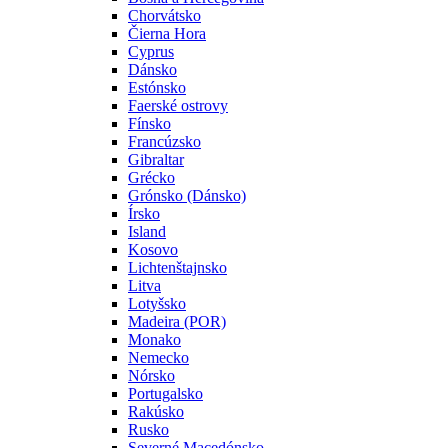
Chorvátsko
Čierna Hora
Cyprus
Dánsko
Estónsko
Faerské ostrovy
Fínsko
Francúzsko
Gibraltar
Grécko
Grónsko (Dánsko)
Írsko
Island
Kosovo
Lichtenštajnsko
Litva
Lotyšsko
Madeira (POR)
Monako
Nemecko
Nórsko
Portugalsko
Rakúsko
Rusko
Severné Macedónsko