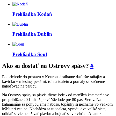
Prehliadka
Kodaň
Prehliadka
Dublin
Prehliadka
Soul
Ako sa dostať na Ostrovy spásy?
#
Po príchode do prístavu v Kourou si stíhame dať ešte raňajky a
kávičku v miestnej pekárni, ísť na toaletu a pomaly sa začneme
naloďovať na palubu.
Na Ostrovy spásy sa plavia rôzne lode - od menších katamaránov
pre približne 20 ľudí až po väčšie lode pre 80 pasažierov. Na
katamaráne sa pohybujeme naboso, topánky si necháme vo veľkom
kýbli pri vstupe. Nachádza sa tu toaleta, vpredu dve veľké siete,
odkiaľ si vieme užívať plavbu a hojdať sa vo vlnách Atlantiku.