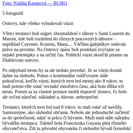
Foto: Natália Kapinová — BUBO
5 fotografií
Ostrovy, kde všetko vybudovali väzni
Všetci trestanci boli najprv zhromaždení v tábore v Saint Laurent du
Maroni, kde boli rozdelení do rôznych pracovných táborov -
napríklad Cayenne, Kourou, Mana,... Väčšina galejníkov ostávala
práve na pevnine. Na Ostrovy spásy boli posielaní zvyčajne za
nejaké priestupky a na určitý čas. Politickí väzni skončili priamo na
Diablovom ostrove.
Po odpykaní trestu by sa ale nedalo povedať, že sa väzni dostali
úplne na slobodu. Pokus o kontinuálne osídľovanie stále
pokračoval, keďže väzni, ktorých trest bol menej ako 8 rokov, tu
mali potom ešte ostať rovnaké množstvo času, aká bola dĺžka ich
trestu. Potom sa za vlastné peniaze mohli dopraviť domov, čo bolo
ale veľmi náročné, nákladné a, hlavne, nebezpečné.
Trestanci, ktorých trest bol nad 8 rokov, tu mali ostať už navždy.
Samozrejme, ako slobodní občania. Nebolo ale jednoduché začleniť
sa do spoločnosti, nájsť si prácu či bývanie. Muži mali stále nálepku
bývalého trestanca. Taktiež bola Francúzska Guyana plná rôzneho
obyvateľstva. Žili tu pôvodní obyvatelia či slobodní bývalí černošskí