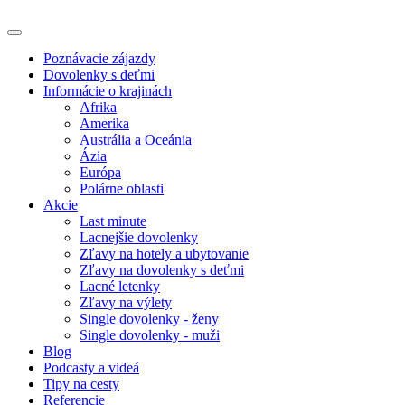
Poznávacie zájazdy
Dovolenky s deťmi
Informácie o krajinách
Afrika
Amerika
Austrália a Oceánia
Ázia
Európa
Polárne oblasti
Akcie
Last minute
Lacnejšie dovolenky
Zľavy na hotely a ubytovanie
Zľavy na dovolenky s deťmi
Lacné letenky
Zľavy na výlety
Single dovolenky - ženy
Single dovolenky - muži
Blog
Podcasty a videá
Tipy na cesty
Referencie