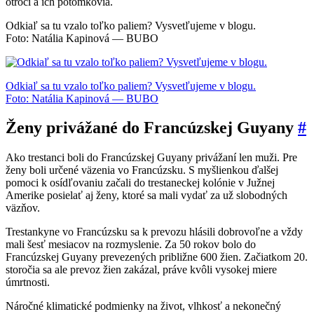
otroci a ich potomkovia.
Odkiaľ sa tu vzalo toľko paliem? Vysvetľujeme v blogu.
Foto: Natália Kapinová — BUBO
Odkiaľ sa tu vzalo toľko paliem? Vysvetľujeme v blogu.
Foto: Natália Kapinová — BUBO
Ženy privážané do Francúzskej Guyany
#
Ako trestanci boli do Francúzskej Guyany privážaní len muži. Pre
ženy boli určené väzenia vo Francúzsku. S myšlienkou ďalšej
pomoci k osídľovaniu začali do trestaneckej kolónie v Južnej
Amerike posielať aj ženy, ktoré sa mali vydať za už slobodných
väzňov.
Trestankyne vo Francúzsku sa k prevozu hlásili dobrovoľne a vždy
mali šesť mesiacov na rozmyslenie. Za 50 rokov bolo do
Francúzskej Guyany prevezených približne 600 žien. Začiatkom 20.
storočia sa ale prevoz žien zakázal, práve kvôli vysokej miere
úmrtnosti.
Náročné klimatické podmienky na život, vlhkosť a nekonečný