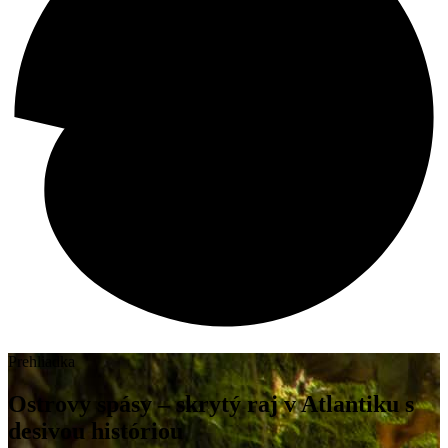
Prehliadka
Ostrovy spásy – skrytý raj v Atlantiku s
desivou históriou