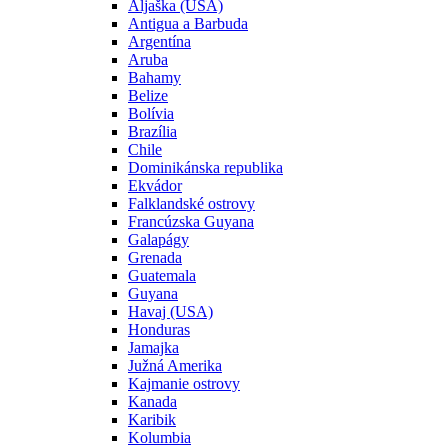
Aljaška (USA)
Antigua a Barbuda
Argentína
Aruba
Bahamy
Belize
Bolívia
Brazília
Chile
Dominikánska republika
Ekvádor
Falklandské ostrovy
Francúzska Guyana
Galapágy
Grenada
Guatemala
Guyana
Havaj (USA)
Honduras
Jamajka
Južná Amerika
Kajmanie ostrovy
Kanada
Karibik
Kolumbia