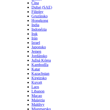
Čína
Dubaj (SAE)
Filipíny
Gruzínsko
Hongkong
India
Indonézia
Irak
Irán
Izrael
Japonsko
Jemen
Jordánsko
Južná Kórea
Kambodža
Katar
Kazachstan
Kirgizsko
Kuvajt
Laos
Libanon
Macao
Malajzia
Maldivy
Mjanmarsko