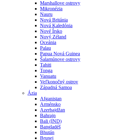
Marshallove ostrovy
Mikronézia
Nauru
Nová Británia
Nová Kaledónia
Nové Írsko
Nový Zéland
Oceánia
Palau
Papua Nová Guinea
Šalamúnove ostrovy
Tahiti
Tonga
Vanuatu
Veľkonočný ostrov
Západná Samoa
Ázia
Afganistan
Arménsko
Azerbajdžan
Bahrajn
Bali (IND)
Bangladéš
Bhután
Brunej