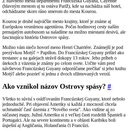
Z hlavného mesta departmentu Francúzska Guyana, Cayenne
(hlavným mestom aj tu ostáva Paríž), kde sa nachádza náš hotel,
odchádzame skoro ráno smerom do mesta Kourou.
Kourou je druhé najväčšie mesto krajiny, ktoré je známe aj
Európskou vesmírnou agentúrou. Počas hodinovej cesty naším
prenajatým autobusom sa naladíme na možno miestami desivú, ale
fascinujúcu históriu Ostrovov spásy.
Možno vám niečo hovorí meno Henri Charriére. Známejší je pod
prezývkou Motýľ = Papillon. Do Francúzskej Guyany prišiel ako
trestanec a na galejach strávil dokopy 13 rokov. Jeho príbeh o
útekoch z väzenia je známy po celom svete. Určite vám pred
návštevou Francúzskej Guyany odporúčame prečítať si jeho knihu
Motýľ alebo pozrieť si jednu z dvoch sfilmovaných verzií.
Ako vznikol názov Ostrovy spásy?
#
Všetko to súvisí s osídľovaním Francúzskej Guyany, ktoré nebolo
jednoduché. Pri objavení Ameriky si každá z mocností chcela
uchmatnúť časť územia z “Nového sveta”. Ako vidíme aj zo
súčasnej mapy, Južnú Ameriku si z veľkej časti rozdelili Španieli a
Portugalci. Ale na severe kontinentu a v oblasti Karibiku boli
úspešní aj Angličania, Holanďania či Francúzi.