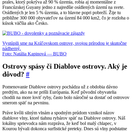
prales, ktorý pokrýva až 90 % územia, robia aj momentálne z
Francúzskej Guyany jedno z najredšie osídlených území na svete.
Osídlených je len 5 % územia, a to hlavne popri pobreží. Žije tu
približne 300 000 obyvateľov na území 84 000 km2, čo je rozloha o
kúsok väčšia ako Česko.
Vystúpili sme na Kráľovskom ostrove, svojou prírodou je skutočne
nádherný.
Foto: Natália Kapinová — BUBO
Ostrovy spásy či Diablove ostrovy. Aký je
dôvod?
#
Pomenovanie Diablove ostrovy pochádza už z obdobia dávno
predtým, ako na ne prišli Európania. Keď pôvodní obyvatelia
chodili na more loviť ryby, často bolo náročné sa dostať od ostrovov
smerom späť na pevninu.
Práve kvôli silným vlnám a spodným prúdom vznikol názov
diablove vlny, ktoré tiahnu rybárov späť na Diablove ostrovy. Náš
lokálny sprievodca nám rozpráva, že keď bol malý chlapec, v
Kourou bývali dokonca surfistické preteky. Dnes sú vlny podstatne