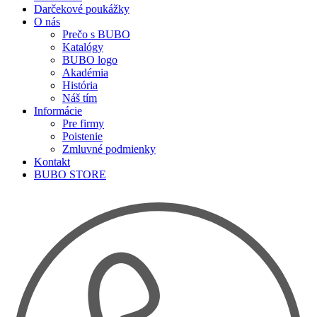
Darčekové poukážky
O nás
Prečo s BUBO
Katalógy
BUBO logo
Akadémia
História
Náš tím
Informácie
Pre firmy
Poistenie
Zmluvné podmienky
Kontakt
BUBO STORE