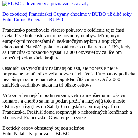
Do exotickej Francúzskej Guyany chodíme v BUBO už dlhé roky.
Foto: Ľuboš Kučera — BUBO
Francúzsko potrebovalo viacero pokusov o osídlenie tejto časti
sveta. Prvé boli často zmarené pôvodnými obyvateľmi, inými
európskymi mocnosťami či neskutočným teplom a tropickými
chorobami. Najväčší pokus o osídlenie sa udial v roku 1763, kedy
sa Francúzsko rozhodlo vyslať 12 000 obyvateľov za účelom
konečnej kolonizácie krajiny.
Osadníci sa vyloďujú v bažinatej oblasti, ale pobrežie nie je
pripravené prijať toľko veľa nových ľudí. Veľa Európanov podlieha
neznámym ochoreniam ako napríklad žltá zimnica. Až 2 000
zúfalých osadníkov uteká na tri blízke ostrovy.
Vďaka príjemnejším podmienkam, vetru a menšiemu množstvu
komárov a chorôb sa im tu podarí prežiť a nazývajú toto miesto
Ostrovy spásy (Îles du Salut). Čo najskôr sa vracajú späť do
Francúzska. Preživší doma rozprávajú o nehostinných končinách a
zlá povesť Francúzskej Guyany je na svete.
Exotický ostrov obrastený bujnou zeleňou.
Foto: Natália Kapinová — BUBO