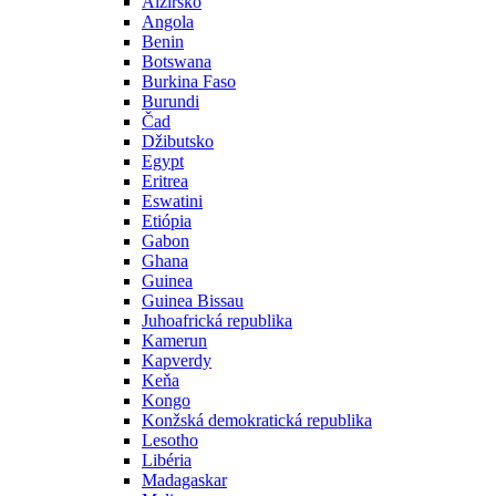
Alžírsko
Angola
Benin
Botswana
Burkina Faso
Burundi
Čad
Džibutsko
Egypt
Eritrea
Eswatini
Etiópia
Gabon
Ghana
Guinea
Guinea Bissau
Juhoafrická republika
Kamerun
Kapverdy
Keňa
Kongo
Konžská demokratická republika
Lesotho
Libéria
Madagaskar