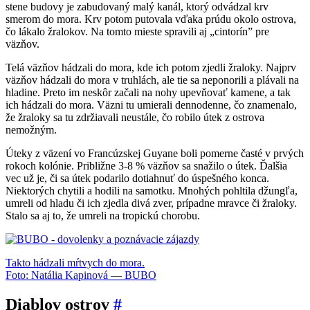
stene budovy je zabudovaný malý kanál, ktorý odvádzal krv
smerom do mora. Krv potom putovala vďaka prúdu okolo ostrova,
čo lákalo žralokov. Na tomto mieste spravili aj „cintorín” pre
väzňov.
Telá väzňov hádzali do mora, kde ich potom zjedli žraloky. Najprv
väzňov hádzali do mora v truhlách, ale tie sa neponorili a plávali na
hladine. Preto im neskôr začali na nohy upevňovať kamene, a tak
ich hádzali do mora. Väzni tu umierali dennodenne, čo znamenalo,
že žraloky sa tu zdržiavali neustále, čo robilo útek z ostrova
nemožným.
Úteky z väzení vo Francúzskej Guyane boli pomerne časté v prvých
rokoch kolónie. Približne 3-8 % väzňov sa snažilo o útek. Ďalšia
vec už je, či sa útek podarilo dotiahnuť do úspešného konca.
Niektorých chytili a hodili na samotku. Mnohých pohltila džungľa,
umreli od hladu či ich zjedla divá zver, prípadne mravce či žraloky.
Stalo sa aj to, že umreli na tropickú chorobu.
Takto hádzali mŕtvych do mora.
Foto: Natália Kapinová — BUBO
Diablov ostrov
#