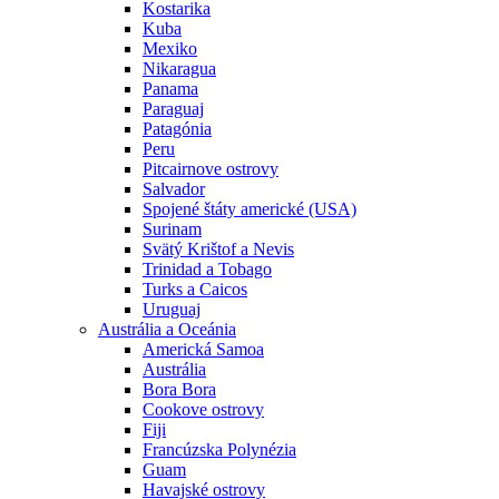
Kostarika
Kuba
Mexiko
Nikaragua
Panama
Paraguaj
Patagónia
Peru
Pitcairnove ostrovy
Salvador
Spojené štáty americké (USA)
Surinam
Svätý Krištof a Nevis
Trinidad a Tobago
Turks a Caicos
Uruguaj
Austrália a Oceánia
Americká Samoa
Austrália
Bora Bora
Cookove ostrovy
Fiji
Francúzska Polynézia
Guam
Havajské ostrovy