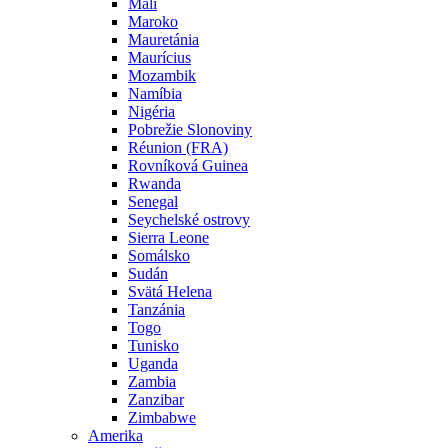
Mali
Maroko
Mauretánia
Maurícius
Mozambik
Namíbia
Nigéria
Pobrežie Slonoviny
Réunion (FRA)
Rovníková Guinea
Rwanda
Senegal
Seychelské ostrovy
Sierra Leone
Somálsko
Sudán
Svätá Helena
Tanzánia
Togo
Tunisko
Uganda
Zambia
Zanzibar
Zimbabwe
Amerika