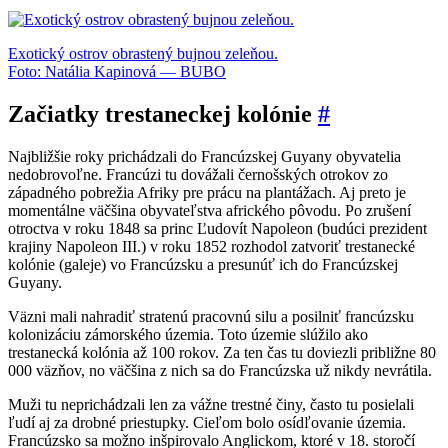
Exotický ostrov obrastený bujnou zeleňou.
Foto: Natália Kapinová — BUBO
Začiatky trestaneckej kolónie
#
Najbližšie roky prichádzali do Francúzskej Guyany obyvatelia
nedobrovoľne. Francúzi tu dovážali černošských otrokov zo
západného pobrežia Afriky pre prácu na plantážach. Aj preto je
momentálne väčšina obyvateľstva afrického pôvodu. Po zrušení
otroctva v roku 1848 sa princ Ľudovít Napoleon (budúci prezident
krajiny Napoleon III.) v roku 1852 rozhodol zatvoriť trestanecké
kolónie (galeje) vo Francúzsku a presunúť ich do Francúzskej
Guyany.
Väzni mali nahradiť stratenú pracovnú silu a posilniť francúzsku
kolonizáciu zámorského územia. Toto územie slúžilo ako
trestanecká kolónia až 100 rokov. Za ten čas tu doviezli približne 80
000 väzňov, no väčšina z nich sa do Francúzska už nikdy nevrátila.
Muži tu neprichádzali len za vážne trestné činy, často tu posielali
ľudí aj za drobné priestupky. Cieľom bolo osídľovanie územia.
Francúzsko sa možno inšpirovalo Anglickom, ktoré v 18. storočí