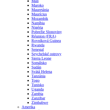
Mali
Maroko
Mauretánia
Maurícius
Mozambik
Namíbia
Nigéria
Pobrežie Slonoviny
Réunion (FRA)
Rovníková Guinea
Rwanda
Senegal
Seychelské ostrovy
Sierra Leone
Somálsko
Sudán
Svätá Helena
Tanzánia
Togo
Tunisko
Uganda
Zambia
Zanzibar
Zimbabwe
Amerika