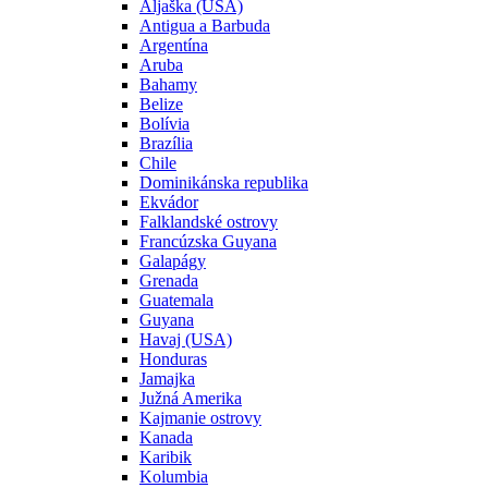
Aljaška (USA)
Antigua a Barbuda
Argentína
Aruba
Bahamy
Belize
Bolívia
Brazília
Chile
Dominikánska republika
Ekvádor
Falklandské ostrovy
Francúzska Guyana
Galapágy
Grenada
Guatemala
Guyana
Havaj (USA)
Honduras
Jamajka
Južná Amerika
Kajmanie ostrovy
Kanada
Karibik
Kolumbia