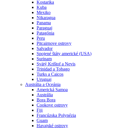
Kostarika
Kuba
Mexiko
Nikaragua
Panama
Paraguaj
Patagónia
Peru
Pitcairnove ostrovy
Salvador
Spojené štáty americké (USA)
Surinam
Svätý Krištof a Nevis
Trinidad a Tobago
Turks a Caicos
Uruguaj
Austrália a Oceánia
Americká Samoa
Austrália
Bora Bora
Cookove ostrovy
Fiji
Francúzska Polynézia
Guam
Havajské ostrovy