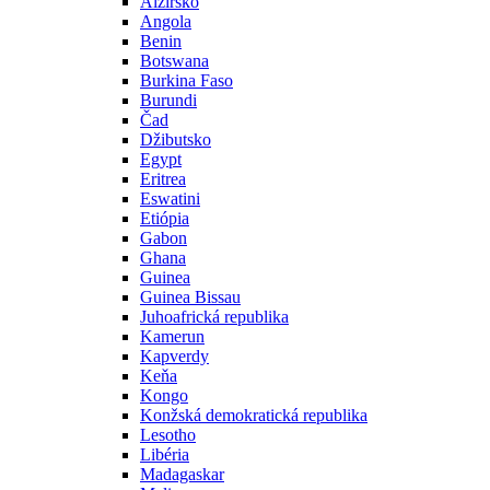
Alžírsko
Angola
Benin
Botswana
Burkina Faso
Burundi
Čad
Džibutsko
Egypt
Eritrea
Eswatini
Etiópia
Gabon
Ghana
Guinea
Guinea Bissau
Juhoafrická republika
Kamerun
Kapverdy
Keňa
Kongo
Konžská demokratická republika
Lesotho
Libéria
Madagaskar