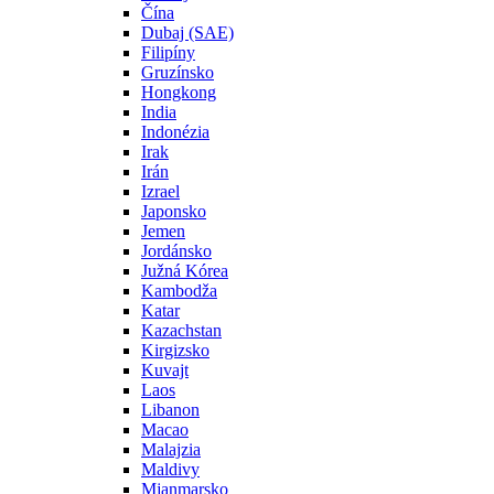
Čína
Dubaj (SAE)
Filipíny
Gruzínsko
Hongkong
India
Indonézia
Irak
Irán
Izrael
Japonsko
Jemen
Jordánsko
Južná Kórea
Kambodža
Katar
Kazachstan
Kirgizsko
Kuvajt
Laos
Libanon
Macao
Malajzia
Maldivy
Mjanmarsko