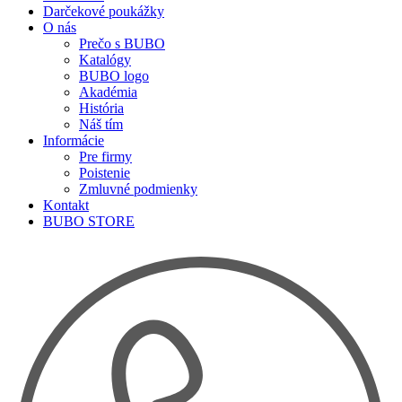
Darčekové poukážky
O nás
Prečo s BUBO
Katalógy
BUBO logo
Akadémia
História
Náš tím
Informácie
Pre firmy
Poistenie
Zmluvné podmienky
Kontakt
BUBO STORE