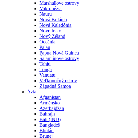
Marshallove ostrovy
Mikronézia
Nauru
Nová Británia
Nová Kaledónia
Nové Írsko
Nový Zéland
Oceánia
Palau
Papua Nová Guinea
Šalamúnove ostrovy
Tahiti
Tonga
Vanuatu
Veľkonočný ostrov
Západná Samoa
Ázia
Afganistan
Arménsko
Azerbajdžan
Bahrajn
Bali (IND)
Bangladéš
Bhután
Brunej