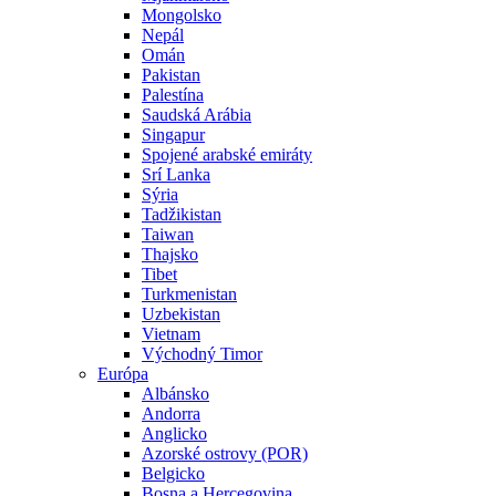
Mongolsko
Nepál
Omán
Pakistan
Palestína
Saudská Arábia
Singapur
Spojené arabské emiráty
Srí Lanka
Sýria
Tadžikistan
Taiwan
Thajsko
Tibet
Turkmenistan
Uzbekistan
Vietnam
Východný Timor
Európa
Albánsko
Andorra
Anglicko
Azorské ostrovy (POR)
Belgicko
Bosna a Hercegovina