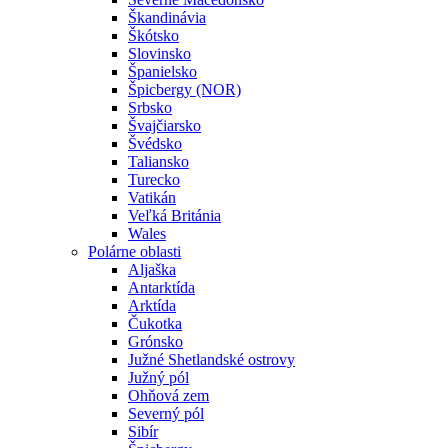
Škandinávia
Škótsko
Slovinsko
Španielsko
Špicbergy (NOR)
Srbsko
Švajčiarsko
Švédsko
Taliansko
Turecko
Vatikán
Veľká Británia
Wales
Polárne oblasti
Aljaška
Antarktída
Arktída
Čukotka
Grónsko
Južné Shetlandské ostrovy
Južný pól
Ohňová zem
Severný pól
Sibír