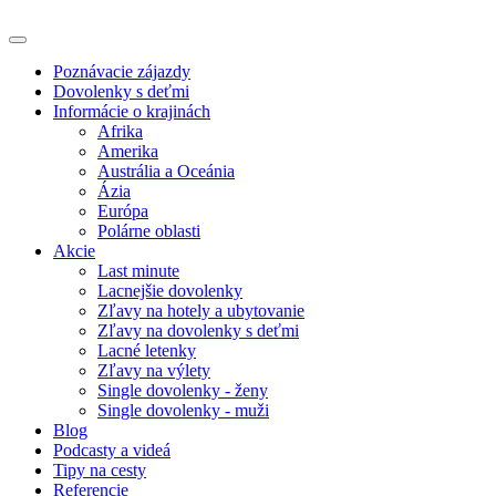
Poznávacie zájazdy
Dovolenky s deťmi
Informácie o krajinách
Afrika
Amerika
Austrália a Oceánia
Ázia
Európa
Polárne oblasti
Akcie
Last minute
Lacnejšie dovolenky
Zľavy na hotely a ubytovanie
Zľavy na dovolenky s deťmi
Lacné letenky
Zľavy na výlety
Single dovolenky - ženy
Single dovolenky - muži
Blog
Podcasty a videá
Tipy na cesty
Referencie