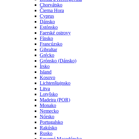
Chorvátsko
Čierna Hora
Cyprus
Dánsko
Estónsko
Faerské ostrovy
Fínsko
Francúzsko
Gibraltar
Grécko
Grónsko (Dánsko)
Írsko
Island
Kosovo
Lichtenštajnsko
Litva
Lotyšsko
Madeira (POR)
Monako
Nemecko
Nórsko
Portugalsko
Rakúsko
Rusko
Severné Macedónsko