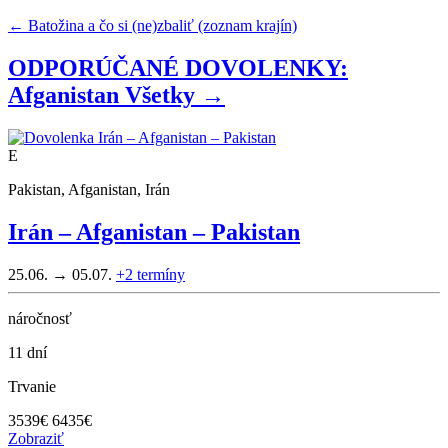
← Batožina a čo si (ne)zbaliť (zoznam krajín)
ODPORÚČANÉ DOVOLENKY:
Afganistan
Všetky →
E
Pakistan, Afganistan, Irán
Irán – Afganistan – Pakistan
25.06. → 05.07.
+2
termíny
náročnosť
11 dní
Trvanie
3539
€
6435€
Zobraziť