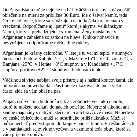
Do Afganistanu určite nejdete na bál. Väčšina turistov si dáva ušiť
oblečenie na mieru za približne 30 Euro. Ide o šalvar kamíz, teda
široké nohavice, ktoré sa zaväzujú a na to košela ku kulenám s
vreckami. Odporúčame aj „patú“ ktoré je akýmsi velikánskym
šálom, ktorý si prehadzujete cez ramená. Ženy musia byť v
Afganistane zahalené so šatkou na hlave. Krátke nohavice tu
nevyužijete a odporúčame radšej dlhé rukávy.
Afganistan je krásny celoročne. V lete je tu veľmi teplo, v zimných
mesiacoch bude v Kabule -5°C, v Mazare +15°C, v Ghazni -6°C, v
Bamjáne -25°C, v Heráte +8°C stupňov a v Kandaháre +17°C
stupňov, pocitovo +25°C stupňov a bude vám teplo.
Väčšinou si viete nabíjať svoje prístroje aj s našimi koncovkami, ale
odporúčame powerbanku. Pas budete ukazovať denne a veľmi
často, zíde sa vám obal na pas.
Afganci sú veľmi chudobní a tak ak zoberiete veci ako charitu,
ktorú tu môžete nechať, domácich potešíte. Neberte si alkohol ani
žiadne magazíny s nahými slečnami a ani bravčové mäso. Neberte si
vojenské oblečenie a muži sa nestrihajte príliš nakrátko. Muži si
môžu nechať pred vstupom do krajiny narásť bradu. V reštauráciách
a v pamiatkach sa zvykne vyzúvať a vezmite si teda obuv, ktorá sa
vám príjemne obúva.