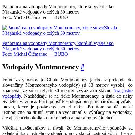
Panoráma na vodopády Montmorency, ktoré sú vyššie ako
Niagarské vodopády o celých 30 metrov.
Foto: Michal Čičmanec — BUBO
Panoráma na vodopády Montmorency, ktoré sú vyššie ako
Niagarské vodopády o celých 30 metrov.
Foto: Michal Čičmanec — BUBO
Vodopády Montmorency
#
Francúzsky názov je Chute Montmorency (alebo v preklade do
slovenčiny Montmorencyho vodopády) sú 83 metrov vysoké, čo
znamená, že sú o celých 30 metrov vyššie ako slávne
Niagarské
vodopády
. Nachádzajú sa na rieke Montmorency a ústia do rieky
Svätého Vavrinca. Prístupnosť k vodopádom je nenáročná aj vďaka
mostu, ktorý je postavený ponad rieku. Po ňom sa dá prejsť
jednoducho na druhú stranu a vychutnať si výhľady na vodopády,
ale aj scenériu okolia - okrem iného aj na samotný Quebec.
Väčšina návštevníkov si myslí, že Montmorencyho vodopády sa
skladajú iba z jedného vodopádu, no v skutočnosti sú až tri. Tvoria