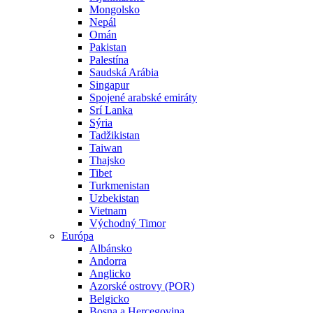
Mongolsko
Nepál
Omán
Pakistan
Palestína
Saudská Arábia
Singapur
Spojené arabské emiráty
Srí Lanka
Sýria
Tadžikistan
Taiwan
Thajsko
Tibet
Turkmenistan
Uzbekistan
Vietnam
Východný Timor
Európa
Albánsko
Andorra
Anglicko
Azorské ostrovy (POR)
Belgicko
Bosna a Hercegovina