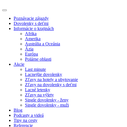
Poznávacie zájazdy
Dovolenky s deťmi
Informácie o krajinách
Afrika
Amerika
Austrália a Oceánia
Ázia
Európa
Polárne oblasti
Akcie
Last minute
Lacnejšie dovolenky
Zľavy na hotely a ubytovanie
Zľavy na dovolenky s deťmi
Lacné letenky
Zľavy na výlety
Single dovolenky - ženy
Single dovolenky - muži
Blog
Podcasty a videá
Tipy na cesty
Referencie