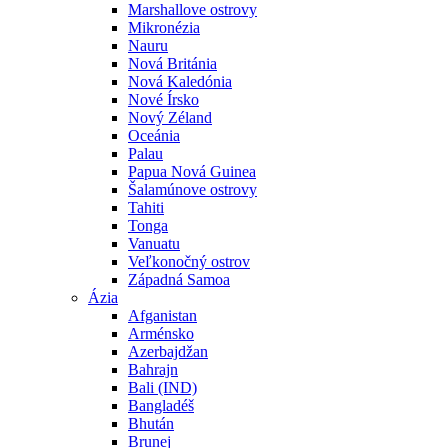
Marshallove ostrovy
Mikronézia
Nauru
Nová Británia
Nová Kaledónia
Nové Írsko
Nový Zéland
Oceánia
Palau
Papua Nová Guinea
Šalamúnove ostrovy
Tahiti
Tonga
Vanuatu
Veľkonočný ostrov
Západná Samoa
Ázia
Afganistan
Arménsko
Azerbajdžan
Bahrajn
Bali (IND)
Bangladéš
Bhután
Brunej