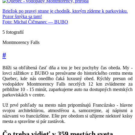
Briežok po pravej strane je chodník, ktorým zídeme k parkovisku.
Pozor šmýka sa tam!
Foto: Michal Čičmanec — BUBO
5 fotografií
Montmorency Falls
#
Blíži sa obľúbená časť dňa a tou je bez pochyby čas obeda. My -
lovci zážitkov z BUBO sa presúvame do historického centra mesta
Quebec, kde nás onedlho čaká luxusný obed. Rýchly presun od
vodopádov Montmorency Falls necelých 12 km zvládneme za
približne 10 - 15 minút, zaparkujeme auto na dostupných mestských
parkoviskách v centre.
Už prvé pohľady na mesto nám pripomínajú Francúzsko - hlavne
svojou architektúrou, atmosférou a, samozrejme, aj nápismi a
názvami vo francúzštine. Ešte pre obedom si užijeme niektoré krásy
mesta a spravíme si pár zastávok.
Čo treba vidieť v
359
mestách sveta.