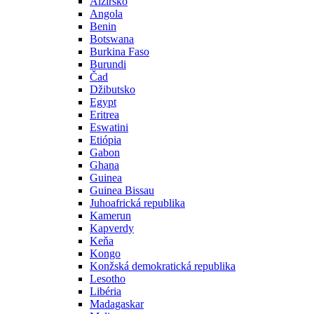
Alžírsko
Angola
Benin
Botswana
Burkina Faso
Burundi
Čad
Džibutsko
Egypt
Eritrea
Eswatini
Etiópia
Gabon
Ghana
Guinea
Guinea Bissau
Juhoafrická republika
Kamerun
Kapverdy
Keňa
Kongo
Konžská demokratická republika
Lesotho
Libéria
Madagaskar