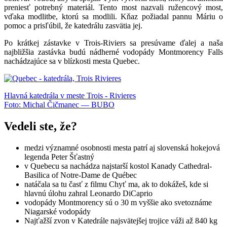
preniesť potrebný materiál. Tento most nazvali ružencový most,
vďaka modlitbe, ktorú sa modlili. Kňaz požiadal pannu Máriu o
pomoc a prisľúbil, že katedrálu zasvätia jej.
Po krátkej zástavke v Trois-Riviers sa presúvame ďalej a naša
najbližšia zastávka budú nádherné vodopády Montmorency Falls
nachádzajúce sa v blízkosti mesta Quebec.
Hlavná katedrála v meste Trois - Rivieres
Foto: Michal Čičmanec — BUBO
Vedeli ste, že?
medzi významné osobnosti mesta patrí aj slovenská hokejová
legenda Peter Šťastný
v Quebecu sa nachádza najstarší kostol Kanady Cathedral-
Basilica of Notre-Dame de Québec
natáčala sa tu časť z filmu Chyť ma, ak to dokážeš, kde si
hlavnú úlohu zahral Leonardo DiCaprio
vodopády Montmorency sú o 30 m vyššie ako svetoznáme
Niagarské vodopády
Najťažší zvon v Katedrále najsvätejšej trojice váži až 840 kg