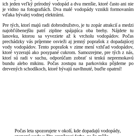
ich jeden veľký prírodný vodopád a dva menšie, ktoré často ani nie
je vidno na fotografiách. Dva malé vodopády vznikli formovaním
vďaka bývalej vodnej elektrárni.
Pre tých, ktorí majú radi dobrodružstvo, je tu zopár atrakcií a medzi
najobľúbenejšiu patrí zipline spájajúca oba brehy. Nájdete tu
lanovku, ktorou sa vyveziete až k vrcholu vodopádov. Počas
prechádzky vás príjemne osvieži aj jemný poprašok z dopadajúcej
vody vodopádov. Tento poprašok v zime mení vzhľad vodopádov,
ktoré vyzerajú ako posypané cukrom. Samozrejme, pre tých z nás,
ktorí sú radi v suchu, odporúčam zobrať si tenkú nepremokavú
bundu alebo mikinu. Počas zostupu na parkovisku pôjdeme po
drevených schodíkoch, ktoré bývajú navlhnuté, buďte opatrní!
Počas leta spozorujete v okolí, kde dopadajú vodopády,