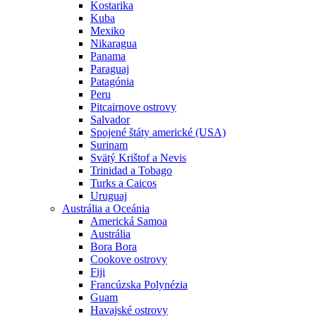
Kostarika
Kuba
Mexiko
Nikaragua
Panama
Paraguaj
Patagónia
Peru
Pitcairnove ostrovy
Salvador
Spojené štáty americké (USA)
Surinam
Svätý Krištof a Nevis
Trinidad a Tobago
Turks a Caicos
Uruguaj
Austrália a Oceánia
Americká Samoa
Austrália
Bora Bora
Cookove ostrovy
Fiji
Francúzska Polynézia
Guam
Havajské ostrovy