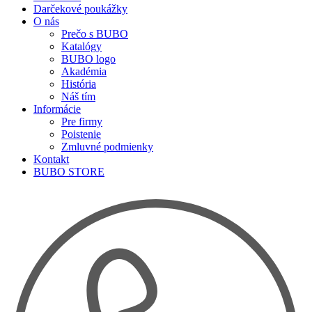
Darčekové poukážky
O nás
Prečo s BUBO
Katalógy
BUBO logo
Akadémia
História
Náš tím
Informácie
Pre firmy
Poistenie
Zmluvné podmienky
Kontakt
BUBO STORE