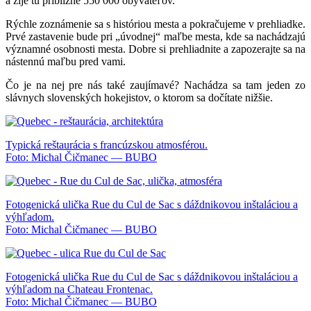
a žije tu približne 550 000 obyvateľov.
Rýchle zoznámenie sa s históriou mesta a pokračujeme v prehliadke.
Prvé zastavenie bude pri „úvodnej“ maľbe mesta, kde sa nachádzajú
významné osobnosti mesta. Dobre si prehliadnite a zapozerajte sa na
nástennú maľbu pred vami.
Čo je na nej pre nás také zaujímavé? Nachádza sa tam jeden zo
slávnych slovenských hokejistov, o ktorom sa dočítate nižšie.
Typická reštaurácia s francúzskou atmosférou.
Foto: Michal Čičmanec — BUBO
Fotogenická ulička Rue du Cul de Sac s dáždnikovou inštaláciou a
výhľadom.
Foto: Michal Čičmanec — BUBO
Fotogenická ulička Rue du Cul de Sac s dáždnikovou inštaláciou a
výhľadom na Chateau Frontenac.
Foto: Michal Čičmanec — BUBO