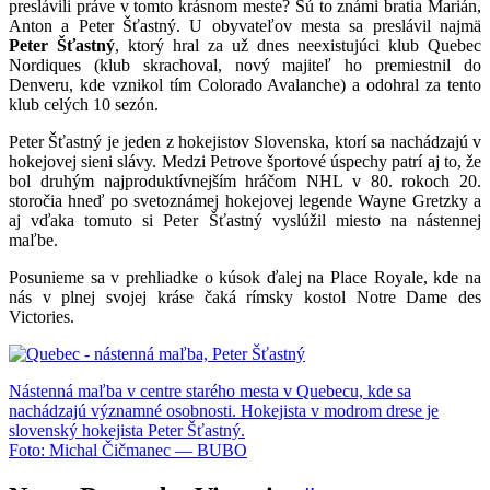
preslávili práve v tomto krásnom meste? Sú to známi bratia Marián,
Anton a Peter Šťastný. U obyvateľov mesta sa preslávil najmä
Peter Šťastný
, ktorý hral za už dnes neexistujúci klub Quebec
Nordiques (klub skrachoval, nový majiteľ ho premiestnil do
Denveru, kde vznikol tím Colorado Avalanche) a odohral za tento
klub celých 10 sezón.
Peter Šťastný je jeden z hokejistov Slovenska, ktorí sa nachádzajú v
hokejovej sieni slávy. Medzi Petrove športové úspechy patrí aj to, že
bol druhým najproduktívnejším hráčom NHL v 80. rokoch 20.
storočia hneď po svetoznámej hokejovej legende Wayne Gretzky a
aj vďaka tomuto si Peter Šťastný vyslúžil miesto na nástennej
maľbe.
Posunieme sa v prehliadke o kúsok ďalej na Place Royale, kde na
nás v plnej svojej kráse čaká rímsky kostol Notre Dame des
Victories.
Nástenná maľba v centre starého mesta v Quebecu, kde sa
nachádzajú významné osobnosti. Hokejista v modrom drese je
slovenský hokejista Peter Šťastný.
Foto: Michal Čičmanec — BUBO