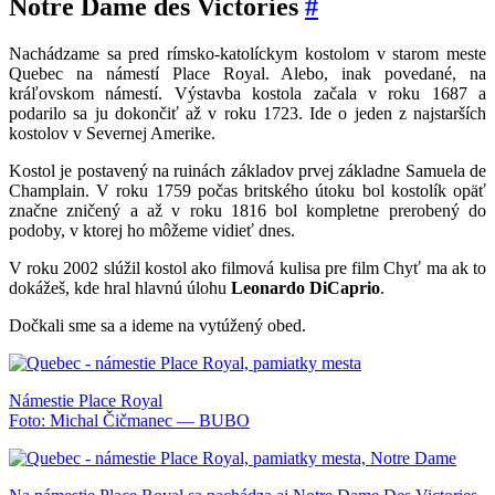
Notre Dame des Victories
#
Nachádzame sa pred rímsko-katolíckym kostolom v starom meste
Quebec na námestí Place Royal. Alebo, inak povedané, na
kráľovskom námestí. Výstavba kostola začala v roku 1687 a
podarilo sa ju dokončiť až v roku 1723. Ide o jeden z najstarších
kostolov v Severnej Amerike.
Kostol je postavený na ruinách základov prvej základne Samuela de
Champlain. V roku 1759 počas britského útoku bol kostolík opäť
značne zničený a až v roku 1816 bol kompletne prerobený do
podoby, v ktorej ho môžeme vidieť dnes.
V roku 2002 slúžil kostol ako filmová kulisa pre film Chyť ma ak to
dokážeš, kde hral hlavnú úlohu
Leonardo DiCaprio
.
Dočkali sme sa a ideme na vytúžený obed.
Námestie Place Royal
Foto: Michal Čičmanec — BUBO