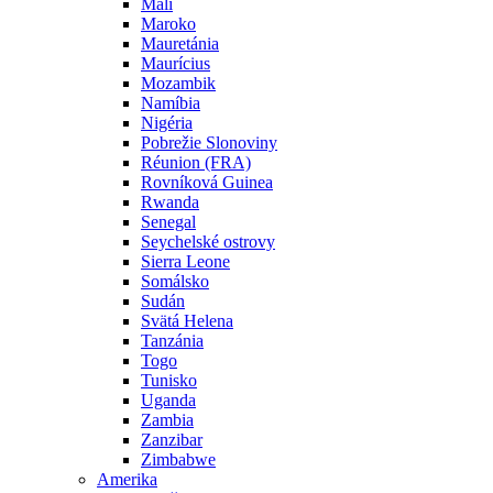
Mali
Maroko
Mauretánia
Maurícius
Mozambik
Namíbia
Nigéria
Pobrežie Slonoviny
Réunion (FRA)
Rovníková Guinea
Rwanda
Senegal
Seychelské ostrovy
Sierra Leone
Somálsko
Sudán
Svätá Helena
Tanzánia
Togo
Tunisko
Uganda
Zambia
Zanzibar
Zimbabwe
Amerika