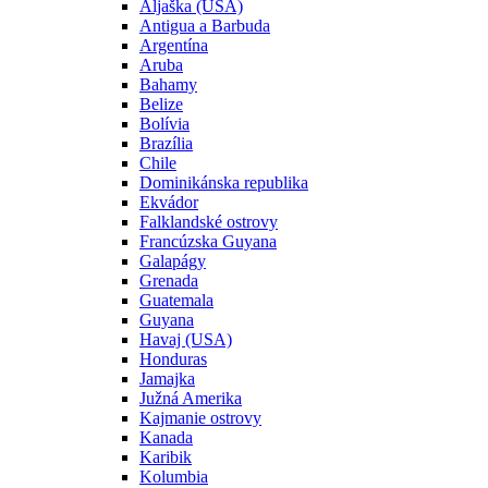
Aljaška (USA)
Antigua a Barbuda
Argentína
Aruba
Bahamy
Belize
Bolívia
Brazília
Chile
Dominikánska republika
Ekvádor
Falklandské ostrovy
Francúzska Guyana
Galapágy
Grenada
Guatemala
Guyana
Havaj (USA)
Honduras
Jamajka
Južná Amerika
Kajmanie ostrovy
Kanada
Karibik
Kolumbia