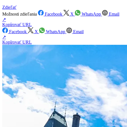
Zdieľať
Možnosti zdieľania
Facebook
X
WhatsApp
Email
↗
Kopírovať URL
Facebook
X
WhatsApp
Email
↗
Kopírovať URL