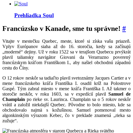
Prehliadka
Soul
Francúzsko v Kanade, sme tu správne!
#
Vitajte v mestečku Quebec, meste, ktoré si získa vašu priazeň.
Vplyv Európanov siaha až do 16. storočia, kedy sa začínajú
„moderné“ dejiny. Už v roku 1522 sa v terajšom Quebecu prvýkrát
plavil taliansky navigátor Giovani da Verarrazno poverený
francúzskym kráľom Františkom I., aby našiel obchodnú západnú
cestu do Číny.
O 12 rokov neskôr sa tadiaľto plavil svetoznámy Jacques Cartier a v
mene francúzskeho kráľa Františka I. osadil kríž na Polostrove
Gaspé. Tým zabral miesto v mene kráľa Františka I. Až takmer o
storočie neskôr, v roku 1603, sa v expedícií plavil
Samuel de
Champlain
po rieke sv. Laurinca. Champlain sa o 5 rokov neskôr
vrátil a založil niekdajší Quebec. Pôvodne to bolo miesto, kde sa
obchodovalo najmä s kožušinou. Samuel pomenoval mesto
algonkinským výrazom Kebec, čo v preklade znamená „rieka sa
zužuje“.