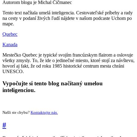
Autorom blogu je Michal Čičmanec
Tento text načítala umelá inteligencia. Cestovateľské príbehy a rady
na cesty v podaní živých ľudí nájdete v našom podcaste Uchom po
mape.
Quebec
Kanada
Mestečko Quebec je typické svojím francúzskym flairom a oslovuje
všetky zmysly. To, že ide o jedinečné miesto, ktoré stojí za návštevu,
hovorí aj fakt, že od roku 1985 historické centrum mesta chráni
UNESCO.
Vypočujte si tento blog načítaný umelou
inteligenciou.
Našli ste chybu?
Kontaktujte nás.
#