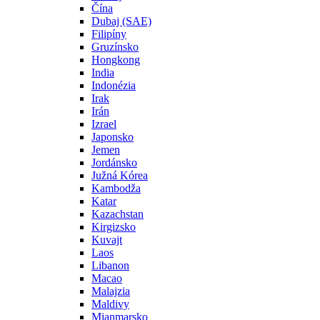
Čína
Dubaj (SAE)
Filipíny
Gruzínsko
Hongkong
India
Indonézia
Irak
Irán
Izrael
Japonsko
Jemen
Jordánsko
Južná Kórea
Kambodža
Katar
Kazachstan
Kirgizsko
Kuvajt
Laos
Libanon
Macao
Malajzia
Maldivy
Mjanmarsko