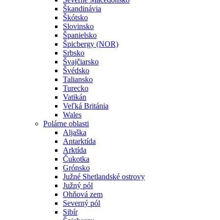
Škandinávia
Škótsko
Slovinsko
Španielsko
Špicbergy (NOR)
Srbsko
Švajčiarsko
Švédsko
Taliansko
Turecko
Vatikán
Veľká Británia
Wales
Polárne oblasti
Aljaška
Antarktída
Arktída
Čukotka
Grónsko
Južné Shetlandské ostrovy
Južný pól
Ohňová zem
Severný pól
Sibír