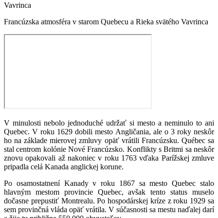
Francúzska atmosféra v starom Quebecu a Rieka svätého Vavrinca
V minulosti nebolo jednoduché udržať si mesto a neminulo to ani
Quebec. V roku 1629 dobili mesto Angličania, ale o 3 roky neskôr
ho na základe mierovej zmluvy opäť vrátili Francúzsku. Québec sa
stal centrom kolónie Nové Francúzsko. Konflikty s Britmi sa neskôr
znovu opakovali až nakoniec v roku 1763 vďaka Parížskej zmluve
pripadla celá Kanada anglickej korune.
Po osamostatnení Kanady v roku 1867 sa mesto Quebec stalo
hlavným mestom provincie Quebec, avšak tento status muselo
dočasne prepustiť Montrealu. Po hospodárskej kríze z roku 1929 sa
sem provinčná vláda opäť vrátila. V súčasnosti sa mestu naďalej darí