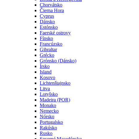
Chorvátsko
Čierna Hora
Cyprus
Dánsko
Estónsko
Faerské ostrovy
Fínsko
Francúzsko
Gibraltar
Grécko
Grónsko (Dánsko)
Írsko
Island
Kosovo
Lichtenštajnsko
Litva
Lotyšsko
Madeira (POR)
Monako
Nemecko
Nórsko
Portugalsko
Rakúsko
Rusko
Severné Macedónsko