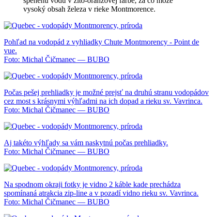
spenenú vodu v žlto-oranžovej farbe, za čo môže
vysoký obsah železa v rieke Montmorence.
Pohľad na vodopád z vyhliadky Chute Montmorency - Point de
vue.
Foto: Michal Čičmanec — BUBO
Počas pešej prehliadky je možné prejsť na druhú stranu vodopádov
cez most s krásnymi výhľadmi na ich dopad a rieku sv. Vavrinca.
Foto: Michal Čičmanec — BUBO
Aj takéto výhľady sa vám naskytnú počas prehliadky.
Foto: Michal Čičmanec — BUBO
Na spodnom okraji fotky je vidno 2 káble kade prechádza
spomínaná atrakcia zip-line a v pozadí vidno rieku sv. Vavrinca.
Foto: Michal Čičmanec — BUBO