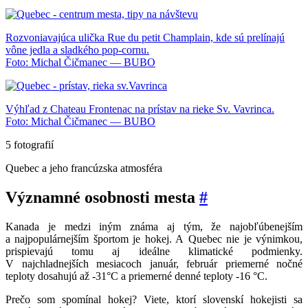
Rozvoniavajúca ulička Rue du petit Champlain, kde sú prelínajú
vône jedla a sladkého pop-cornu.
Foto: Michal Čičmanec — BUBO
Výhľad z Chateau Frontenac na prístav na rieke Sv. Vavrinca.
Foto: Michal Čičmanec — BUBO
5 fotografií
Quebec a jeho francúzska atmosféra
Významné osobnosti mesta
#
Kanada je medzi iným známa aj tým, že najobľúbenejším
a najpopulárnejším športom je hokej. A Quebec nie je výnimkou,
prispievajú tomu aj ideálne klimatické podmienky.
V najchladnejších mesiacoch január, február priemerné nočné
teploty dosahujú až -31°C a priemerné denné teploty -16 °C.
Prečo som spomínal hokej? Viete, ktorí slovenskí hokejisti sa