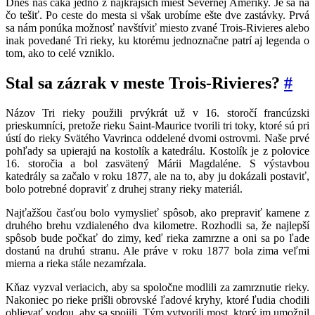
Dnes nás čaká jedno z najkrajších miest Severnej Ameriky. Je sa na
čo tešiť. Po ceste do mesta si však urobíme ešte dve zastávky. Prvá
sa nám ponúka možnosť navštíviť miesto zvané Trois-Rivieres alebo
inak povedané Tri rieky, ku ktorému jednoznačne patrí aj legenda o
tom, ako to celé vzniklo.
Stal sa zázrak v meste Trois-Rivieres?
#
Názov Tri rieky použili prvýkrát už v 16. storočí francúzski
prieskumníci, pretože rieku Saint-Maurice tvorili tri toky, ktoré sú pri
ústí do rieky Svätého Vavrinca oddelené dvomi ostrovmi. Naše prvé
pohľady sa upierajú na kostolík a katedrálu. Kostolík je z polovice
16. storočia a bol zasvätený Márii Magdaléne. S výstavbou
katedrály sa začalo v roku 1877, ale na to, aby ju dokázali postaviť,
bolo potrebné dopraviť z druhej strany rieky materiál.
Najťažšou časťou bolo vymyslieť spôsob, ako prepraviť kamene z
druhého brehu vzdialeného dva kilometre. Rozhodli sa, že najlepší
spôsob bude počkať do zimy, keď rieka zamrzne a oni sa po ľade
dostanú na druhú stranu. Ale práve v roku 1877 bola zima veľmi
mierna a rieka stále nezamŕzala.
Kňaz vyzval veriacich, aby sa spoločne modlili za zamrznutie rieky.
Nakoniec po rieke prišli obrovské ľadové kryhy, ktoré ľudia chodili
oblievať vodou, aby sa spojili. Tým vytvorili most, ktorý im umožnil