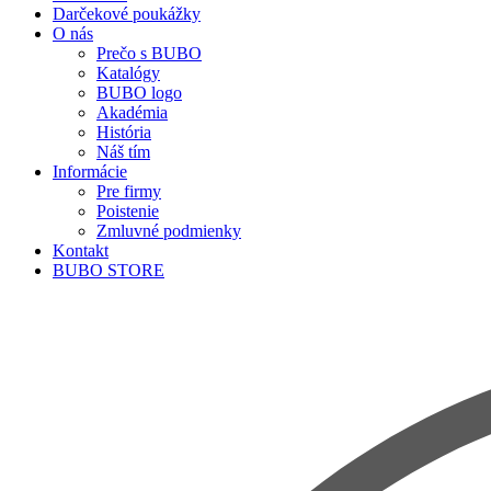
Darčekové poukážky
O nás
Prečo s BUBO
Katalógy
BUBO logo
Akadémia
História
Náš tím
Informácie
Pre firmy
Poistenie
Zmluvné podmienky
Kontakt
BUBO STORE