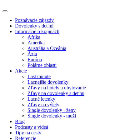
Poznávacie zájazdy
Dovolenky s deťmi
Informácie o krajinách
Afrika
Amerika
Austrália a Oceánia
Ázia
Európa
Polárne oblasti
Akcie
Last minute
Lacnejšie dovolenky
Zľavy na hotely a ubytovanie
Zľavy na dovolenky s deťmi
Lacné letenky
Zľavy na výlety
Single dovolenky - ženy
Single dovolenky - muži
Blog
Podcasty a videá
Tipy na cesty
Referencie