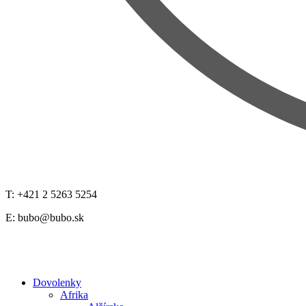
T: +421 2 5263 5254
E:
bubo@bubo.sk
Dovolenky
Afrika