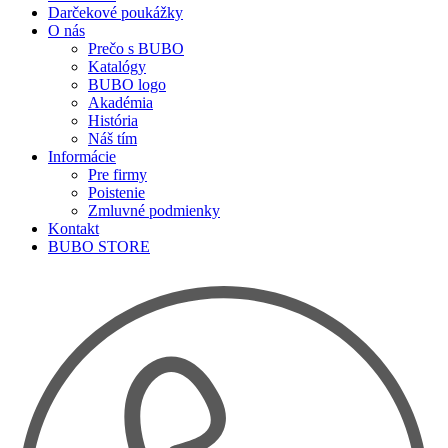
Darčekové poukážky
O nás
Prečo s BUBO
Katalógy
BUBO logo
Akadémia
História
Náš tím
Informácie
Pre firmy
Poistenie
Zmluvné podmienky
Kontakt
BUBO STORE