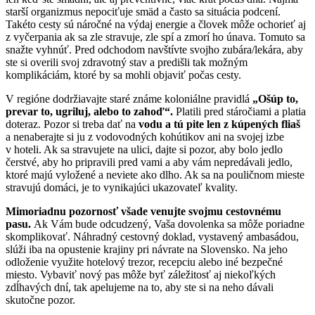
starší organizmus nepociťuje smäd a často sa situácia podcení.
Takéto cesty sú náročné na výdaj energie a človek môže ochorieť aj
z vyčerpania ak sa zle stravuje, zle spí a zmorí ho únava. Tomuto sa
snažte vyhnúť. Pred odchodom navštívte svojho zubára/lekára, aby
ste si overili svoj zdravotný stav a predišli tak možným
komplikáciám, ktoré by sa mohli objaviť počas cesty.
V regióne dodržiavajte staré známe koloniálne pravidlá
„Ošúp to,
prevar to, ugriluj, alebo to zahoď“.
Platili pred stáročiami a platia
doteraz. Pozor si treba dať na
vodu a tú pite len z kúpených fliaš
a nenaberajte si ju z vodovodných kohútikov ani na svojej izbe
v hoteli. Ak sa stravujete na ulici, dajte si pozor, aby bolo jedlo
čerstvé, aby ho pripravili pred vami a aby vám nepredávali jedlo,
ktoré majú vyložené a neviete ako dlho. Ak sa na pouličnom mieste
stravujú domáci, je to vynikajúci ukazovateľ kvality.
Mimoriadnu pozornosť všade venujte svojmu cestovnému
pasu.
Ak Vám bude odcudzený, Vaša dovolenka sa môže poriadne
skomplikovať. Náhradný cestovný doklad, vystavený ambasádou,
slúži iba na opustenie krajiny pri návrate na Slovensko. Na jeho
odloženie využite hotelový trezor, recepciu alebo iné bezpečné
miesto. Vybaviť nový pas môže byť záležitosť aj niekoľkých
zdĺhavých dní, tak apelujeme na to, aby ste si na neho dávali
skutočne pozor.