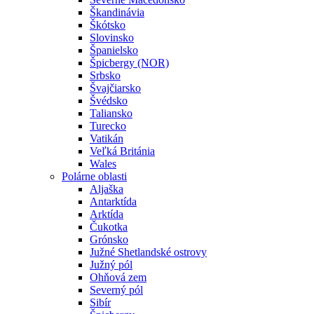
Škandinávia
Škótsko
Slovinsko
Španielsko
Špicbergy (NOR)
Srbsko
Švajčiarsko
Švédsko
Taliansko
Turecko
Vatikán
Veľká Británia
Wales
Polárne oblasti
Aljaška
Antarktída
Arktída
Čukotka
Grónsko
Južné Shetlandské ostrovy
Južný pól
Ohňová zem
Severný pól
Sibír