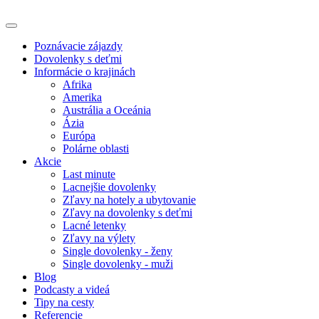
Poznávacie zájazdy
Dovolenky s deťmi
Informácie o krajinách
Afrika
Amerika
Austrália a Oceánia
Ázia
Európa
Polárne oblasti
Akcie
Last minute
Lacnejšie dovolenky
Zľavy na hotely a ubytovanie
Zľavy na dovolenky s deťmi
Lacné letenky
Zľavy na výlety
Single dovolenky - ženy
Single dovolenky - muži
Blog
Podcasty a videá
Tipy na cesty
Referencie