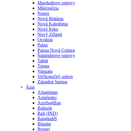
Marshallove ostrovy
Mikronézia
Nauru
Nová Británia
Nová Kaledónia
Nové Írsko
Nový Zéland
Oceánia
Palau
Papua Nová Guinea
Šalamúnove ostrovy
Tahiti
Tonga
Vanuatu
Veľkonočný ostrov
Západná Samoa
Ázia
Afganistan
Arménsko
Azerbajdžan
Bahrajn
Bali (IND)
Bangladéš
Bhután
Brunej