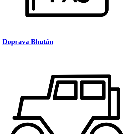
Doprava
Bhután