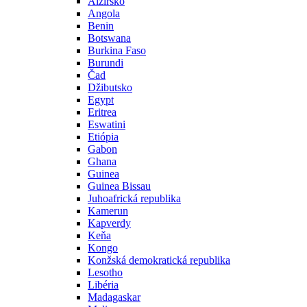
Alžírsko
Angola
Benin
Botswana
Burkina Faso
Burundi
Čad
Džibutsko
Egypt
Eritrea
Eswatini
Etiópia
Gabon
Ghana
Guinea
Guinea Bissau
Juhoafrická republika
Kamerun
Kapverdy
Keňa
Kongo
Konžská demokratická republika
Lesotho
Libéria
Madagaskar