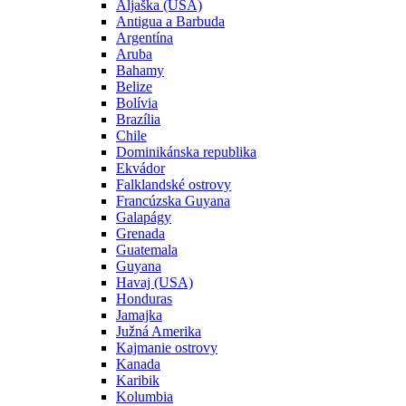
Aljaška (USA)
Antigua a Barbuda
Argentína
Aruba
Bahamy
Belize
Bolívia
Brazília
Chile
Dominikánska republika
Ekvádor
Falklandské ostrovy
Francúzska Guyana
Galapágy
Grenada
Guatemala
Guyana
Havaj (USA)
Honduras
Jamajka
Južná Amerika
Kajmanie ostrovy
Kanada
Karibik
Kolumbia