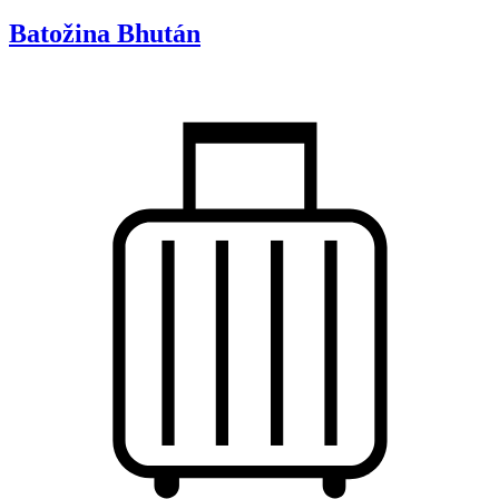
Batožina
Bhután