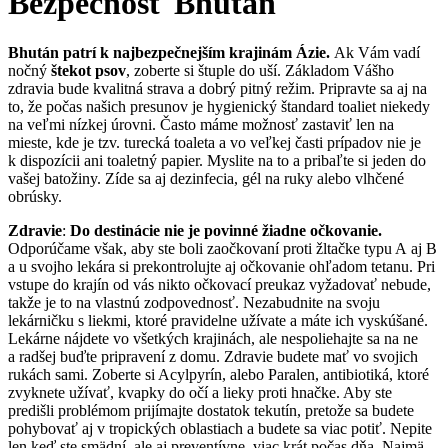
Bezpečnosť
Bhután
Bhután patrí k najbezpečnejším krajinám Ázie.
Ak Vám vadí
nočný
štekot psov
, zoberte si štuple do uší. Základom Vášho
zdravia bude kvalitná strava a dobrý pitný režim. Pripravte sa aj na
to, že počas našich presunov je hygienický štandard toaliet niekedy
na veľmi nízkej úrovni. Často máme možnosť zastaviť len na
mieste, kde je tzv. turecká toaleta a vo veľkej časti prípadov nie je
k dispozícii ani toaletný papier. Myslite na to a pribaľte si jeden do
vašej batožiny. Zíde sa aj dezinfecia, gél na ruky alebo vlhčené
obrúsky.
Zdravie
:
Do destinácie nie je povinné žiadne očkovanie.
Odporúčame však, aby ste boli zaočkovaní proti žltačke typu A aj B
a u svojho lekára si prekontrolujte aj očkovanie ohľadom tetanu. Pri
vstupe do krajín od vás nikto očkovací preukaz vyžadovať nebude,
takže je to na vlastnú zodpovednosť. Nezabudnite na svoju
lekárničku s liekmi, ktoré pravidelne užívate a máte ich vyskúšané.
Lekárne nájdete vo všetkých krajinách, ale nespoliehajte sa na ne
a radšej buďte pripravení z domu. Zdravie budete mať vo svojich
rukách sami. Zoberte si Acylpyrín, alebo Paralen, antibiotiká, ktoré
zvyknete užívať, kvapky do očí a lieky proti hnačke. Aby ste
predišli problémom prijímajte dostatok tekutín, pretože sa budete
pohybovať aj v tropických oblastiach a budete sa viac potiť. Nepite
len keď ste smädní, ale aj preventívne, viac krát počas dňa. Najmä