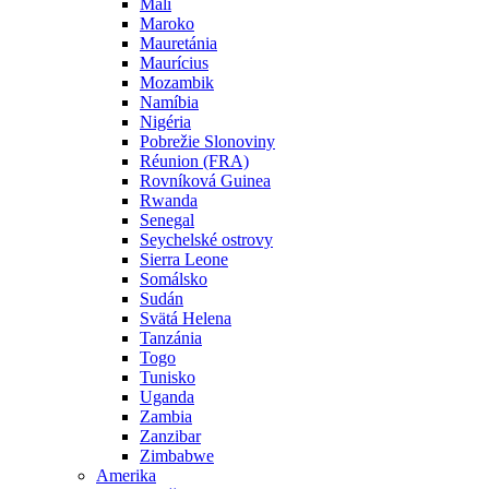
Mali
Maroko
Mauretánia
Maurícius
Mozambik
Namíbia
Nigéria
Pobrežie Slonoviny
Réunion (FRA)
Rovníková Guinea
Rwanda
Senegal
Seychelské ostrovy
Sierra Leone
Somálsko
Sudán
Svätá Helena
Tanzánia
Togo
Tunisko
Uganda
Zambia
Zanzibar
Zimbabwe
Amerika