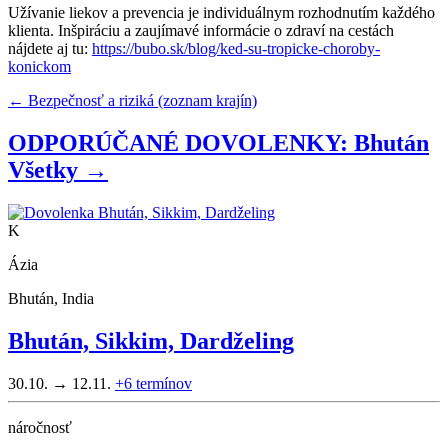
Užívanie liekov a prevencia je individuálnym rozhodnutím každého
klienta. Inšpiráciu a zaujímavé informácie o zdraví na cestách
nájdete aj tu:
https://bubo.sk/blog/ked-su-tropicke-choroby-
konickom
← Bezpečnosť a riziká (zoznam krajín)
ODPORÚČANÉ DOVOLENKY: Bhután
Všetky →
K
Ázia
Bhután, India
Bhután, Sikkim, Dardželing
30.10. → 12.11.
+6
termínov
náročnosť