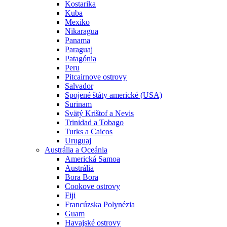
Kostarika
Kuba
Mexiko
Nikaragua
Panama
Paraguaj
Patagónia
Peru
Pitcairnove ostrovy
Salvador
Spojené štáty americké (USA)
Surinam
Svätý Krištof a Nevis
Trinidad a Tobago
Turks a Caicos
Uruguaj
Austrália a Oceánia
Americká Samoa
Austrália
Bora Bora
Cookove ostrovy
Fiji
Francúzska Polynézia
Guam
Havajské ostrovy