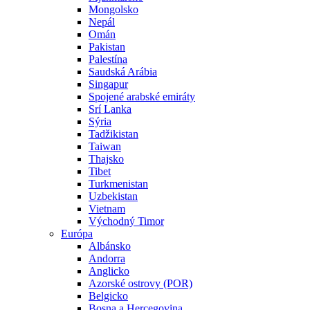
Mongolsko
Nepál
Omán
Pakistan
Palestína
Saudská Arábia
Singapur
Spojené arabské emiráty
Srí Lanka
Sýria
Tadžikistan
Taiwan
Thajsko
Tibet
Turkmenistan
Uzbekistan
Vietnam
Východný Timor
Európa
Albánsko
Andorra
Anglicko
Azorské ostrovy (POR)
Belgicko
Bosna a Hercegovina