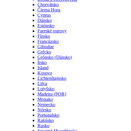
Chorvátsko
Čierna Hora
Cyprus
Dánsko
Estónsko
Faerské ostrovy
Fínsko
Francúzsko
Gibraltar
Grécko
Grónsko (Dánsko)
Írsko
Island
Kosovo
Lichtenštajnsko
Litva
Lotyšsko
Madeira (POR)
Monako
Nemecko
Nórsko
Portugalsko
Rakúsko
Rusko
Severné Macedónsko