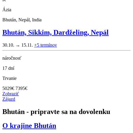
Ázia
Bhután, Nepál, India
Bhután, Sikkim, Dardželing, Nepál
30.10. → 15.11.
+5
termínov
náročnosť
17 dní
Trvanie
5029
€
7395€
Zobraziť
Zájazd
Bhután - pripravte sa na dovolenku
O krajine
Bhután