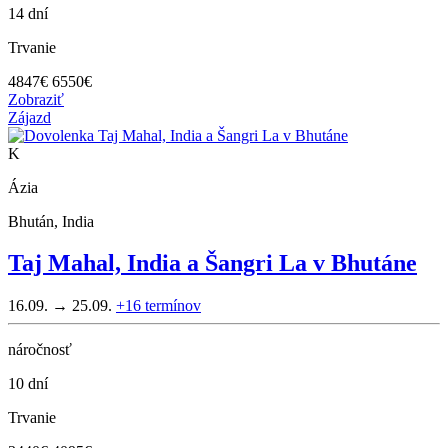
14 dní
Trvanie
4847
€
6550€
Zobraziť
Zájazd
K
Ázia
Bhután, India
Taj Mahal, India a Šangri La v Bhutáne
16.09. → 25.09.
+16
termínov
náročnosť
10 dní
Trvanie