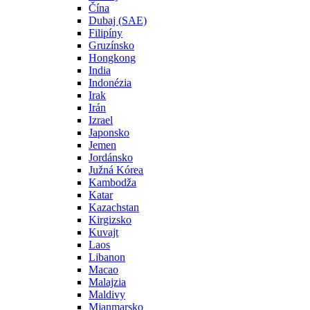
Čína
Dubaj (SAE)
Filipíny
Gruzínsko
Hongkong
India
Indonézia
Irak
Irán
Izrael
Japonsko
Jemen
Jordánsko
Južná Kórea
Kambodža
Katar
Kazachstan
Kirgizsko
Kuvajt
Laos
Libanon
Macao
Malajzia
Maldivy
Mjanmarsko