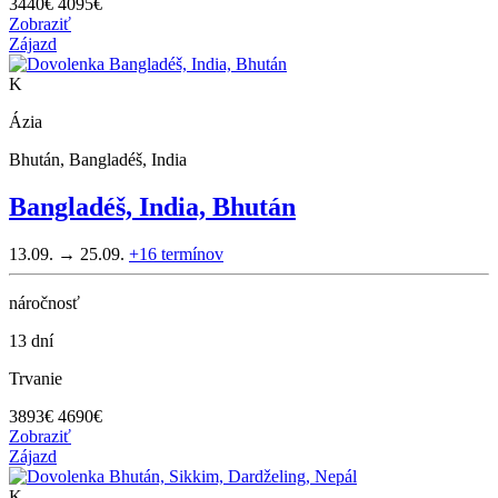
3440
€
4095€
Zobraziť
Zájazd
K
Ázia
Bhután, Bangladéš, India
Bangladéš, India, Bhután
13.09. → 25.09.
+16
termínov
náročnosť
13 dní
Trvanie
3893
€
4690€
Zobraziť
Zájazd
K