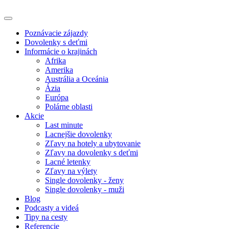
Poznávacie zájazdy
Dovolenky s deťmi
Informácie o krajinách
Afrika
Amerika
Austrália a Oceánia
Ázia
Európa
Polárne oblasti
Akcie
Last minute
Lacnejšie dovolenky
Zľavy na hotely a ubytovanie
Zľavy na dovolenky s deťmi
Lacné letenky
Zľavy na výlety
Single dovolenky - ženy
Single dovolenky - muži
Blog
Podcasty a videá
Tipy na cesty
Referencie