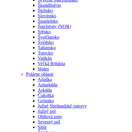
Škandinávia
Škótsko
Slovinsko
Španielsko
Špicbergy (NOR)
Srbsko
Švajčiarsko
Švédsko
Taliansko
Turecko
Vatikán
Veľká Británia
Wales
Polárne oblasti
Aljaška
Antarktída
Arktída
Čukotka
Grónsko
Južné Shetlandské ostrovy
Južný pól
Ohňová zem
Severný pól
Sibír