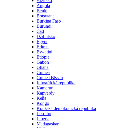
Alžírsko
Angola
Benin
Botswana
Burkina Faso
Burundi
Čad
Džibutsko
Egypt
Eritrea
Eswatini
Etiópia
Gabon
Ghana
Guinea
Guinea Bissau
Juhoafrická republika
Kamerun
Kapverdy
Keňa
Kongo
Konžská demokratická republika
Lesotho
Libéria
Madagaskar