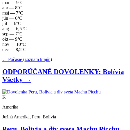
mar
— 9°C
apr
— 8°C
máj
— 7°C
jún
— 6°C
júl
— 6°C
aug
— 6,5°C
sep
— 7°C
okt
— 9°C
nov
— 10°C
dec
— 8,5°C
← Počasie (zoznam krajín)
ODPORÚČANÉ DOVOLENKY: Bolívia
Všetky →
K
Amerika
Južná Amerika, Peru, Bolívia
Peru, Bolívia a div sveta Machu Picchu