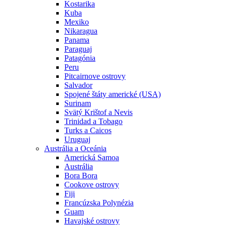
Kostarika
Kuba
Mexiko
Nikaragua
Panama
Paraguaj
Patagónia
Peru
Pitcairnove ostrovy
Salvador
Spojené štáty americké (USA)
Surinam
Svätý Krištof a Nevis
Trinidad a Tobago
Turks a Caicos
Uruguaj
Austrália a Oceánia
Americká Samoa
Austrália
Bora Bora
Cookove ostrovy
Fiji
Francúzska Polynézia
Guam
Havajské ostrovy