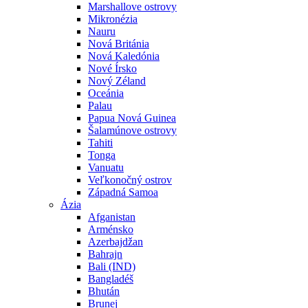
Marshallove ostrovy
Mikronézia
Nauru
Nová Británia
Nová Kaledónia
Nové Írsko
Nový Zéland
Oceánia
Palau
Papua Nová Guinea
Šalamúnove ostrovy
Tahiti
Tonga
Vanuatu
Veľkonočný ostrov
Západná Samoa
Ázia
Afganistan
Arménsko
Azerbajdžan
Bahrajn
Bali (IND)
Bangladéš
Bhután
Brunej