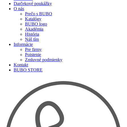
Darčekové poukážky
O nás
Prečo s BUBO
Katalógy
BUBO logo
Akadémia
História
Náš tím
Informácie
Pre firmy
Poistenie
Zmluvné podmienky
Kontakt
BUBO STORE