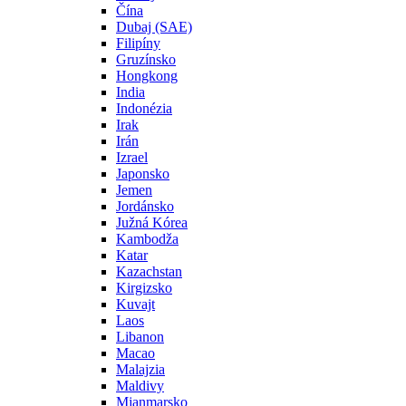
Čína
Dubaj (SAE)
Filipíny
Gruzínsko
Hongkong
India
Indonézia
Irak
Irán
Izrael
Japonsko
Jemen
Jordánsko
Južná Kórea
Kambodža
Katar
Kazachstan
Kirgizsko
Kuvajt
Laos
Libanon
Macao
Malajzia
Maldivy
Mjanmarsko