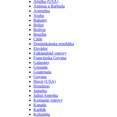
Aljaška (USA)
Antigua a Barbuda
Argentína
Aruba
Bahamy
Belize
Bolívia
Brazília
Chile
Dominikánska republika
Ekvádor
Falklandské ostrovy
Francúzska Guyana
Galapágy
Grenada
Guatemala
Guyana
Havaj (USA)
Honduras
Jamajka
Južná Amerika
Kajmanie ostrovy
Kanada
Karibik
Kolumbia