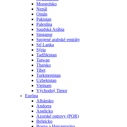
Mongolsko
Nepál
Omán
Pakistan
Palestína
Saudská Arábia
Singapur
Spojené arabské emiráty
Srí Lanka
Sýria
Tadžikistan
Taiwan
Thajsko
Tibet
Turkmenistan
Uzbekistan
Vietnam
Východný Timor
Európa
Albánsko
Andorra
Anglicko
Azorské ostrovy (POR)
Belgicko
Bosna a Hercegovina