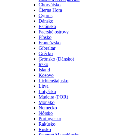
Chorvátsko
Čierna Hora
Cyprus
Dánsko
Estónsko
Faerské ostrovy
Fínsko
Francúzsko
Gibraltar
Grécko
Grónsko (Dánsko)
Írsko
Island
Kosovo
Lichtenštajnsko
Litva
Lotyšsko
Madeira (POR)
Monako
Nemecko
Nórsko
Portugalsko
Rakúsko
Rusko
Severné Macedónsko