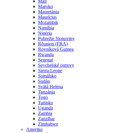
Mali
Maroko
Mauretánia
Maurícius
Mozambik
Namíbia
Nigéria
Pobrežie Slonoviny
Réunion (FRA)
Rovníková Guinea
Rwanda
Senegal
Seychelské ostrovy
Sierra Leone
Somálsko
Sudán
Svätá Helena
Tanzánia
Togo
Tunisko
Uganda
Zambia
Zanzibar
Zimbabwe
Amerika