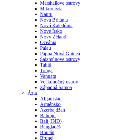
Marshallove ostrovy
Mikronézia
Nauru
Nová Británia
Nová Kaledónia
Nové Írsko
Nový Zéland
Oceánia
Palau
Papua Nová Guinea
Šalamúnove ostrovy
Tahiti
Tonga
Vanuatu
Veľkonočný ostrov
Západná Samoa
Ázia
Afganistan
Arménsko
Azerbajdžan
Bahrajn
Bali (IND)
Bangladéš
Bhután
Brunej