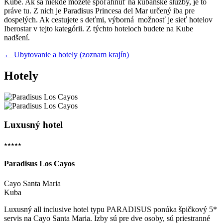
Kube. Ak sa niekde môžete spoľahnúť na kubánske služby, je to
práve tu. Z nich je Paradisus Princesa del Mar určený iba pre
dospelých. Ak cestujete s deťmi, výborná možnosť je sieť hotelov
Iberostar v tejto kategórii. Z týchto hoteloch budete na Kube
nadšení.
← Ubytovanie a hotely (zoznam krajín)
Hotely
Luxusný hotel
⭑⭑⭑⭑⭑
Paradisus Los Cayos
Cayo Santa Maria
Kuba
Luxusný all inclusive hotel typu PARADISUS ponúka špičkový 5*
servis na Cayo Santa Maria. Izby sú pre dve osoby, sú priestranné