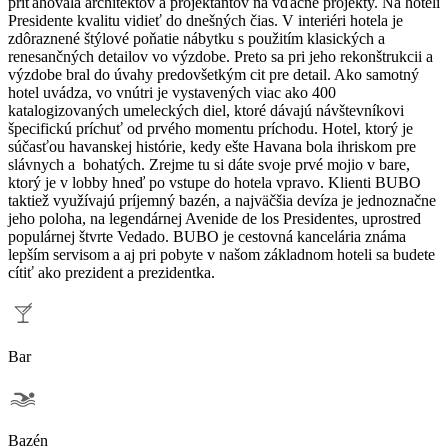
priťahovala architektov a projektantov na vďačné projekty. Na hoteli
Presidente kvalitu vidieť do dnešných čias. V interiéri hotela je
zdôraznené štýlové poňatie nábytku s použitím klasických a
renesančných detailov vo výzdobe. Preto sa pri jeho rekonštrukcii a
výzdobe bral do úvahy predovšetkým cit pre detail. Ako samotný
hotel uvádza, vo vnútri je vystavených viac ako 400
katalogizovaných umeleckých diel, ktoré dávajú návštevníkovi
špecifickú príchuť od prvého momentu príchodu. Hotel, ktorý je
súčasťou havanskej histórie, kedy ešte Havana bola ihriskom pre
slávnych a bohatých. Zrejme tu si dáte svoje prvé mojio v bare,
ktorý je v lobby hneď po vstupe do hotela vpravo. Klienti BUBO
taktiež využívajú príjemný bazén, a najväčšia devíza je jednoznačne
jeho poloha, na legendárnej Avenide de los Presidentes, uprostred
populárnej štvrte Vedado. BUBO je cestovná kancelária známa
lepším servisom a aj pri pobyte v našom základnom hoteli sa budete
cítiť ako prezident a prezidentka.
Bar
Bazén