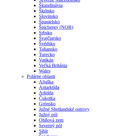
Škandinávia
Škótsko
Slovinsko
Španielsko
Špicbergy (NOR)
Srbsko
Švajčiarsko
Švédsko
Taliansko
Turecko
Vatikán
Veľká Británia
Wales
Polárne oblasti
Aljaška
Antarktída
Arktída
Čukotka
Grónsko
Južné Shetlandské ostrovy
Južný pól
Ohňová zem
Severný pól
Sibír