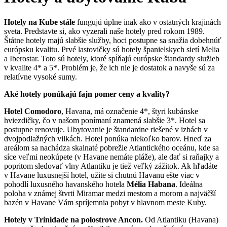
Hotely na Kube stále
fungujú úplne inak ako v ostatných krajinách
sveta. Predstavte si, ako vyzerali naše hotely pred rokom 1989.
Štátne hotely majú slabšie služby, hoci postupne sa snažia dobehnúť
európsku kvalitu. Prvé lastovičky sú hotely španielskych sietí Melia
a Iberostar. Toto sú hotely, ktoré spĺňajú európske štandardy služieb
v kvalite 4* a 5*. Problém je, že ich nie je dostatok a navyše sú za
relatívne vysoké sumy.
Aké hotely ponúkajú fajn pomer ceny a kvality?
Hotel Comodoro
, Havana, má označenie 4*, štyri kubánske
hviezdičky, čo v našom ponímaní znamená slabšie 3*. Hotel sa
postupne renovuje. Ubytovanie je štandardne riešené v izbách v
dvojpodlažných vilkách. Hotel ponúka niekoľko barov. Hneď za
areálom sa nachádza skalnaté pobrežie Atlantického oceánu, kde sa
síce veľmi neokúpete (v Havane nemáte pláže), ale dať si raňajky a
popritom sledovať vlny Atlantiku je tiež veľký zážitok. Ak hľadáte
v Havane luxusnejší hotel, užite si chutnú Havanu ešte viac v
pohodlí luxusného havanského hotela
Mélia Habana
. Ideálna
poloha v známej štvrti Miramar medzi mestom a morom a najväčší
bazén v Havane Vám spríjemnia pobyt v hlavnom meste Kuby.
Hotely v Trinidade na polostrove Ancon.
Od Atlantiku (Havana)