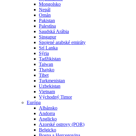
Mongolsko
Nepál
Omán
Pakistan
Palestína
Saudská Arábia
Singapur
Spojené arabské emiráty
Srí Lanka
Sýria
Tadžikistan
Taiwan
Thajsko
Tibet
Turkmenistan
Uzbekistan
Vietnam
Východný Timor
Európa
Albánsko
Andorra
Anglicko
Azorské ostrovy (POR)
Belgicko
Bosna a Hercegovina