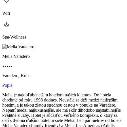
Wifi
Spa/Wellness
Melia Varadero
⭑⭑⭑⭑⭑
Varadero, Kuba
Popis
Melia je najobľúbenejším hotelom našich klientov. Do hotela
chodíme od roku 1998 dodnes. Neustále sa drží medzi najlepšími
hotelmi a je takou zlatou strednou cestou v ponuke na Varadere.
Nepatrí medzi najluxusnejšie, ale má skôr dlhodobo najstabilnejšie
kvalitné služby. Hotel je súčasťou veľkého komplexu, o ktorý sa
delí s dvoma ďalšími hotelmi siete Melia. Len pár metrov od hotela
Melia Varadero (family friendly) a Melia Las Americas (Adults