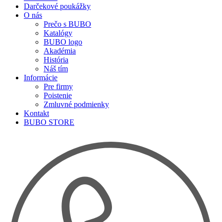
Darčekové poukážky
O nás
Prečo s BUBO
Katalógy
BUBO logo
Akadémia
História
Náš tím
Informácie
Pre firmy
Poistenie
Zmluvné podmienky
Kontakt
BUBO STORE