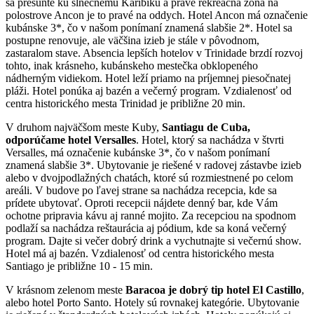
sa presuňte ku slnečnému Karibiku a práve rekreačná zóna na
polostrove Ancon je to pravé na oddych. Hotel Ancon má označenie
kubánske 3*, čo v našom ponímaní znamená slabšie 2*. Hotel sa
postupne renovuje, ale väčšina izieb je stále v pôvodnom,
zastaralom stave. Absencia lepších hotelov v Trinidade brzdí rozvoj
tohto, inak krásneho, kubánskeho mestečka obklopeného
nádherným vidiekom. Hotel leží priamo na príjemnej piesočnatej
pláži. Hotel ponúka aj bazén a večerný program. Vzdialenosť od
centra historického mesta Trinidad je približne 20 min.
V druhom najväčšom meste Kuby,
Santiagu de Cuba,
odporúčame hotel Versalles
. Hotel, ktorý sa nachádza v štvrti
Versalles, má označenie kubánske 3*, čo v našom ponímaní
znamená slabšie 3*. Ubytovanie je riešené v radovej zástavbe izieb
alebo v dvojpodlažných chatách, ktoré sú rozmiestnené po celom
areáli. V budove po ľavej strane sa nachádza recepcia, kde sa
prídete ubytovať. Oproti recepcii nájdete denný bar, kde Vám
ochotne pripravia kávu aj ranné mojito. Za recepciou na spodnom
podlaží sa nachádza reštaurácia aj pódium, kde sa koná večerný
program. Dajte si večer dobrý drink a vychutnajte si večernú show.
Hotel má aj bazén. Vzdialenosť od centra historického mesta
Santiago je približne 10 - 15 min.
V krásnom zelenom meste
Baracoa je dobrý tip hotel El Castillo
,
alebo hotel Porto Santo. Hotely sú rovnakej kategórie. Ubytovanie