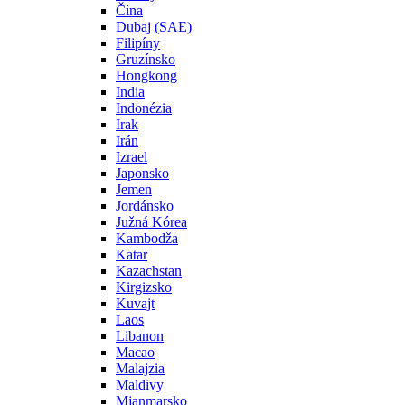
Čína
Dubaj (SAE)
Filipíny
Gruzínsko
Hongkong
India
Indonézia
Irak
Irán
Izrael
Japonsko
Jemen
Jordánsko
Južná Kórea
Kambodža
Katar
Kazachstan
Kirgizsko
Kuvajt
Laos
Libanon
Macao
Malajzia
Maldivy
Mjanmarsko