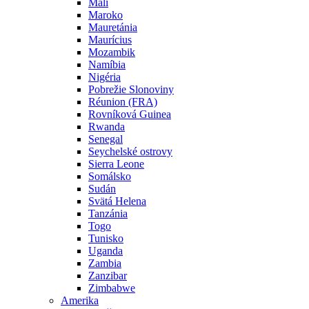
Mali
Maroko
Mauretánia
Maurícius
Mozambik
Namíbia
Nigéria
Pobrežie Slonoviny
Réunion (FRA)
Rovníková Guinea
Rwanda
Senegal
Seychelské ostrovy
Sierra Leone
Somálsko
Sudán
Svätá Helena
Tanzánia
Togo
Tunisko
Uganda
Zambia
Zanzibar
Zimbabwe
Amerika