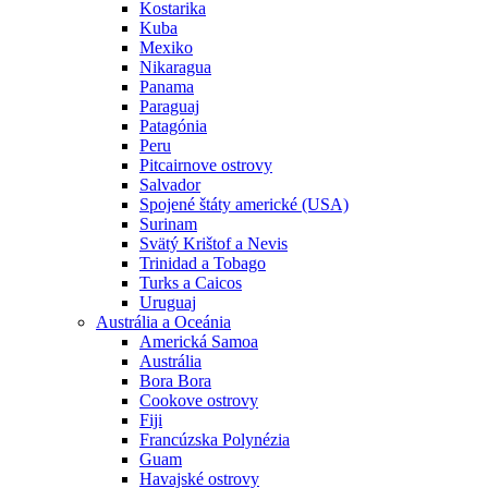
Kostarika
Kuba
Mexiko
Nikaragua
Panama
Paraguaj
Patagónia
Peru
Pitcairnove ostrovy
Salvador
Spojené štáty americké (USA)
Surinam
Svätý Krištof a Nevis
Trinidad a Tobago
Turks a Caicos
Uruguaj
Austrália a Oceánia
Americká Samoa
Austrália
Bora Bora
Cookove ostrovy
Fiji
Francúzska Polynézia
Guam
Havajské ostrovy