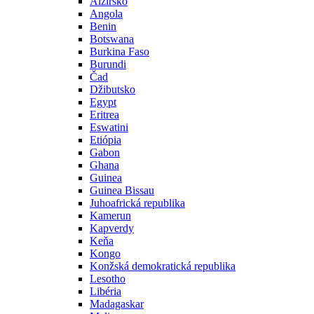
Alžírsko
Angola
Benin
Botswana
Burkina Faso
Burundi
Čad
Džibutsko
Egypt
Eritrea
Eswatini
Etiópia
Gabon
Ghana
Guinea
Guinea Bissau
Juhoafrická republika
Kamerun
Kapverdy
Keňa
Kongo
Konžská demokratická republika
Lesotho
Libéria
Madagaskar