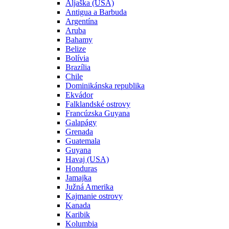
Aljaška (USA)
Antigua a Barbuda
Argentína
Aruba
Bahamy
Belize
Bolívia
Brazília
Chile
Dominikánska republika
Ekvádor
Falklandské ostrovy
Francúzska Guyana
Galapágy
Grenada
Guatemala
Guyana
Havaj (USA)
Honduras
Jamajka
Južná Amerika
Kajmanie ostrovy
Kanada
Karibik
Kolumbia