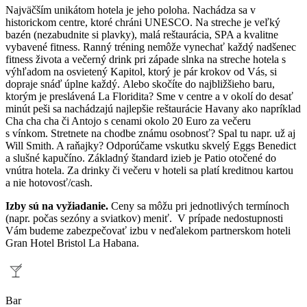
Najväčším unikátom hotela je jeho poloha. Nachádza sa v
historickom centre, ktoré chráni UNESCO. Na streche je veľký
bazén (nezabudnite si plavky), malá reštaurácia, SPA a kvalitne
vybavené fitness. Ranný tréning nemôže vynechať každý nadšenec
fitness života a večerný drink pri západe slnka na streche hotela s
výhľadom na osvietený Kapitol, ktorý je pár krokov od Vás, si
dopraje snáď úplne každý. Alebo skočíte do najbližšieho baru,
ktorým je preslávená La Floridita? Sme v centre a v okolí do desať
minút peši sa nachádzajú najlepšie reštaurácie Havany ako napríklad
Cha cha cha či Antojo s cenami okolo 20 Euro za večeru
s vínkom. Stretnete na chodbe známu osobnosť? Spal tu napr. už aj
Will Smith. A raňajky? Odporúčame vskutku skvelý Eggs Benedict
a slušné kapučíno. Základný štandard izieb je Patio otočené do
vnútra hotela. Za drinky či večeru v hoteli sa platí kreditnou kartou
a nie hotovosť/cash.
Izby sú na vyžiadanie.
Ceny sa môžu pri jednotlivých termínoch
(napr. počas sezóny a sviatkov) meniť. V prípade nedostupnosti
Vám budeme zabezpečovať izbu v neďalekom partnerskom hoteli
Gran Hotel Bristol La Habana.
Bar