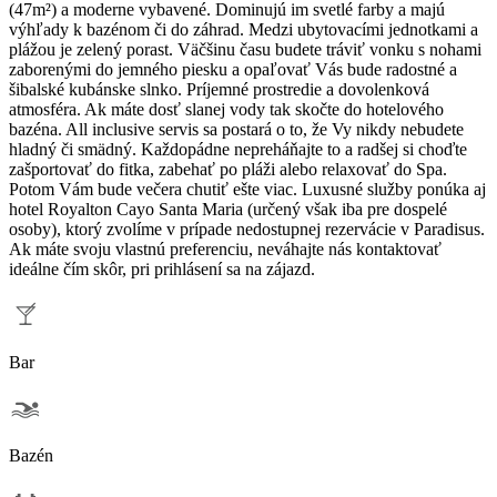
(47m²) a moderne vybavené. Dominujú im svetlé farby a majú
výhľady k bazénom či do záhrad. Medzi ubytovacími jednotkami a
plážou je zelený porast. Väčšinu času budete tráviť vonku s nohami
zaborenými do jemného piesku a opaľovať Vás bude radostné a
šibalské kubánske slnko. Príjemné prostredie a dovolenková
atmosféra. Ak máte dosť slanej vody tak skočte do hotelového
bazéna. All inclusive servis sa postará o to, že Vy nikdy nebudete
hladný či smädný. Každopádne nepreháňajte to a radšej si choďte
zašportovať do fitka, zabehať po pláži alebo relaxovať do Spa.
Potom Vám bude večera chutiť ešte viac. Luxusné služby ponúka aj
hotel Royalton Cayo Santa Maria (určený však iba pre dospelé
osoby), ktorý zvolíme v prípade nedostupnej rezervácie v Paradisus.
Ak máte svoju vlastnú preferenciu, neváhajte nás kontaktovať
ideálne čím skôr, pri prihlásení sa na zájazd.
Bar
Bazén