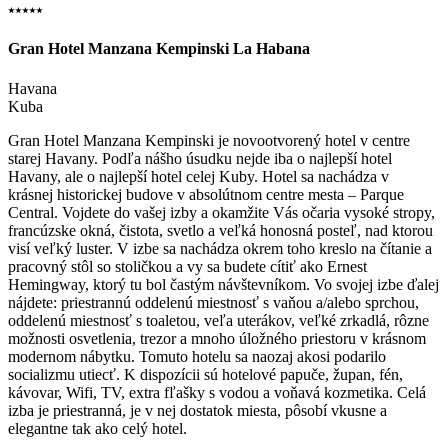
⭑⭑⭑⭑⭑
Gran Hotel Manzana Kempinski La Habana
Havana
Kuba
Gran Hotel Manzana Kempinski je novootvorený hotel v centre
starej Havany. Podľa nášho úsudku nejde iba o najlepší hotel
Havany, ale o najlepší hotel celej Kuby. Hotel sa nachádza v
krásnej historickej budove v absolútnom centre mesta – Parque
Central. Vojdete do vašej izby a okamžite Vás očaria vysoké stropy,
francúzske okná, čistota, svetlo a veľká honosná posteľ, nad ktorou
visí veľký luster. V izbe sa nachádza okrem toho kreslo na čítanie a
pracovný stôl so stoličkou a vy sa budete cítiť ako Ernest
Hemingway, ktorý tu bol častým návštevníkom. Vo svojej izbe ďalej
nájdete: priestrannú oddelenú miestnosť s vaňou a/alebo sprchou,
oddelenú miestnosť s toaletou, veľa uterákov, veľké zrkadlá, rôzne
možnosti osvetlenia, trezor a mnoho úložného priestoru v krásnom
modernom nábytku. Tomuto hotelu sa naozaj akosi podarilo
socializmu utiecť. K dispozícii sú hotelové papuče, župan, fén,
kávovar, Wifi, TV, extra fľašky s vodou a voňavá kozmetika. Celá
izba je priestranná, je v nej dostatok miesta, pôsobí vkusne a
elegantne tak ako celý hotel.