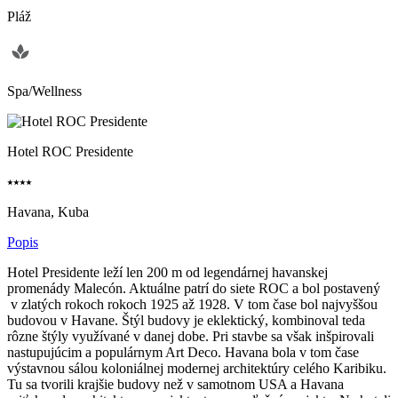
Pláž
Spa/Wellness
Hotel ROC Presidente
⭑⭑⭑⭑
Havana, Kuba
Popis
Hotel Presidente leží len 200 m od legendárnej havanskej
promenády Malecón. Aktuálne patrí do siete ROC a bol postavený
v zlatých rokoch rokoch 1925 až 1928. V tom čase bol najvyššou
budovou v Havane. Štýl budovy je eklektický, kombinoval teda
rôzne štýly využívané v danej dobe. Pri stavbe sa však inšpirovali
nastupujúcim a populárnym Art Deco. Havana bola v tom čase
výstavnou sálou koloniálnej modernej architektúry celého Karibiku.
Tu sa tvorili krajšie budovy než v samotnom USA a Havana