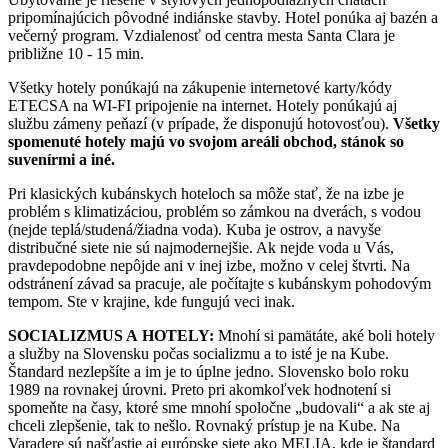
pripomínajúcich pôvodné indiánske stavby. Hotel ponúka aj bazén a
večerný program. Vzdialenosť od centra mesta Santa Clara je
približne 10 - 15 min.
Všetky hotely ponúkajú na zákupenie internetové karty/kódy
ETECSA na WI-FI pripojenie na internet. Hotely ponúkajú aj
službu zámeny peňazí (v prípade, že disponujú hotovosťou).
Všetky
spomenuté hotely majú vo svojom areáli obchod, stánok so
suvenírmi a iné.
Pri klasických kubánskych hoteloch sa môže stať, že na izbe je
problém s klimatizáciou, problém so zámkou na dverách, s vodou
(nejde teplá/studená/žiadna voda). Kuba je ostrov, a navyše
distribučné siete nie sú najmodernejšie. Ak nejde voda u Vás,
pravdepodobne nepôjde ani v inej izbe, možno v celej štvrti. Na
odstránení závad sa pracuje, ale počítajte s kubánskym pohodovým
tempom. Ste v krajine, kde fungujú veci inak.
SOCIALIZMUS A HOTELY:
Mnohí si pamätáte, aké boli hotely
a služby na Slovensku počas socializmu a to isté je na Kube.
Štandard nezlepšíte a im je to úplne jedno. Slovensko bolo roku
1989 na rovnakej úrovni. Preto pri akomkoľvek hodnotení si
spomeňte na časy, ktoré sme mnohí spoločne „budovali“ a ak ste aj
chceli zlepšenie, tak to nešlo. Rovnaký prístup je na Kube. Na
Varadere sú našťastie aj európske siete ako MELIA, kde je štandard