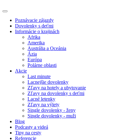
Poznávacie zájazdy
Dovolenky s deťmi
Informácie o krajinách
Afrika
Amerika
Austrália a Oceánia
Ázia
Európa
Polárne oblasti
Akcie
Last minute
Lacnejšie dovolenky
Zľavy na hotely a ubytovanie
Zľavy na dovolenky s deťmi
Lacné letenky
Zľavy na výlety
Single dovolenky - ženy
Single dovolenky - muži
Blog
Podcasty a videá
Tipy na cesty
Referencie