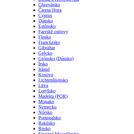
Chorvátsko
Čierna Hora
Cyprus
Dánsko
Estónsko
Faerské ostrovy
Fínsko
Francúzsko
Gibraltar
Grécko
Grónsko (Dánsko)
Írsko
Island
Kosovo
Lichtenštajnsko
Litva
Lotyšsko
Madeira (POR)
Monako
Nemecko
Nórsko
Portugalsko
Rakúsko
Rusko
Severné Macedónsko