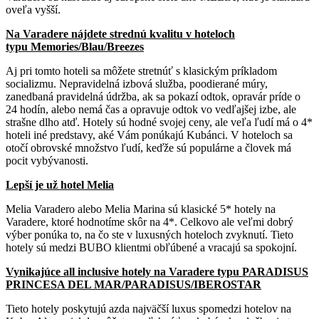
oveľa vyšší.
Na Varadere nájdete strednú kvalitu v hoteloch
typu
Memories/Blau/Breezes
Aj pri tomto hoteli sa môžete stretnúť s klasickým príkladom
socializmu. Nepravidelná izbová služba, poodierané múry,
zanedbaná pravidelná údržba, ak sa pokazí odtok, opravár príde o
24 hodín, alebo nemá čas a opravuje odtok vo vedľajšej izbe, ale
strašne dlho atď. Hotely sú hodné svojej ceny, ale veľa ľudí má o 4*
hoteli iné predstavy, aké Vám ponúkajú Kubánci. V hoteloch sa
otočí obrovské množstvo ľudí, keďže sú populárne a človek má
pocit vybývanosti.
Lepší je už hotel Melia
Melia Varadero alebo Melia Marina sú klasické 5* hotely na
Varadere, ktoré hodnotíme skôr na 4*. Celkovo ale veľmi dobrý
výber ponúka to, na čo ste v luxusných hoteloch zvyknutí. Tieto
hotely sú medzi BUBO klientmi obľúbené a vracajú sa spokojní.
Vynikajúce all inclusive hotely na Varadere typu PARADISUS
PRINCESA DEL MAR/PARADISUS/IBEROSTAR
Tieto hotely poskytujú azda najväčší luxus spomedzi hotelov na