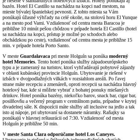
je riešené v štandardných hotelových izbách. Hotely ponúkajú aj
bazén. Hotel El Castillo sa nachádza na kopci nad mestom, na
mieste bývalej španielskej pevnosti. Z tohto miesta sa Vám
ponúkajú úžasné výhľady na celé okolie, na stolovú horu El Yunque
a na mesto pod Vami. Vzdialenosť od centra mesta Baracoa je
približne 10 minút pešou chôdzou v prípade hotela El Castillo (hotel
sa nachádza na kopci, prístup je možné po schodoch alebo
obchádzkou po ceste), vzdialenosť od centra mesta je približne 15
min. v prípade hotela Porto Santo.
V meste
Guardalavaca
pri meste Holguín sa ponúka
moderný
hotel Memories
. Tento hotel ponúka služby západoeurópskeho
typu a je zameraný na turistov, ktorí vyhľadávajú pobytové zájazdy
v oblasti kubánskej provincie Holguín. Ubytovanie je riešené v
izbách v dvojpodlažných vilkách v rozsiahlom areáli. Po ľavej
strane máte recepciu a zmenáreň, oproti recepcii sa nachádza hlavný
hotelový bar, kde si môžete vybrať z bohatej ponuky miešaných
drinkov. Hotel ponúka bazény, niekoľko barov, snack bar, cigar bar,
posilňovňu a večerný program v centrálnom patiu, prípadne v krytej
divadelnej sále. K dispozícii máte služby all inclusive na jedlo a tak
isto aj nápoje, pri ubytovaní sa dostanete náramky. Raňajky sa
ponúkajú v hlavnej reštaurácii od 7:30. Vzdialenosť od mesta
Holguín je približne 50 min.
V
meste Santa Clara odporúčame hotel Los Caneyes.
Ubytovanie je riešené v štýlových jednopodlažných chatách