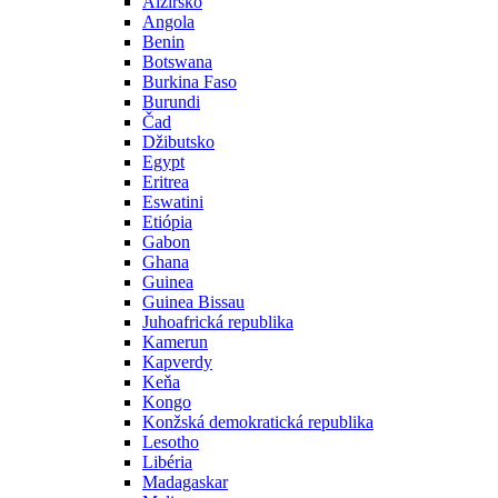
Alžírsko
Angola
Benin
Botswana
Burkina Faso
Burundi
Čad
Džibutsko
Egypt
Eritrea
Eswatini
Etiópia
Gabon
Ghana
Guinea
Guinea Bissau
Juhoafrická republika
Kamerun
Kapverdy
Keňa
Kongo
Konžská demokratická republika
Lesotho
Libéria
Madagaskar