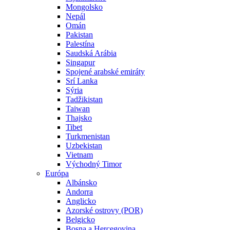
Mongolsko
Nepál
Omán
Pakistan
Palestína
Saudská Arábia
Singapur
Spojené arabské emiráty
Srí Lanka
Sýria
Tadžikistan
Taiwan
Thajsko
Tibet
Turkmenistan
Uzbekistan
Vietnam
Východný Timor
Európa
Albánsko
Andorra
Anglicko
Azorské ostrovy (POR)
Belgicko
Bosna a Hercegovina