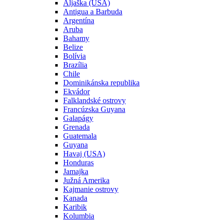
Aljaška (USA)
Antigua a Barbuda
Argentína
Aruba
Bahamy
Belize
Bolívia
Brazília
Chile
Dominikánska republika
Ekvádor
Falklandské ostrovy
Francúzska Guyana
Galapágy
Grenada
Guatemala
Guyana
Havaj (USA)
Honduras
Jamajka
Južná Amerika
Kajmanie ostrovy
Kanada
Karibik
Kolumbia