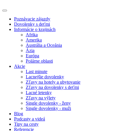
Poznávacie zájazdy
Dovolenky s deťmi
Informácie o krajinách
Afrika
Amerika
Austrália a Oceánia
Ázia
Európa
Polárne oblasti
Akcie
Last minute
Lacnejšie dovolenky
Zľavy na hotely a ubytovanie
Zľavy na dovolenky s deťmi
Lacné letenky
Zľavy na výlety
Single dovolenky - ženy
Single dovolenky - muži
Blog
Podcasty a videá
Tipy na cesty
Referencie