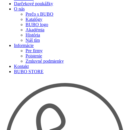
Darčekové poukážky
O nás
Prečo s BUBO
Katalógy
BUBO logo
Akadémia
História
Náš tím
Informácie
Pre firmy
Poistenie
Zmluvné podmienky
Kontakt
BUBO STORE