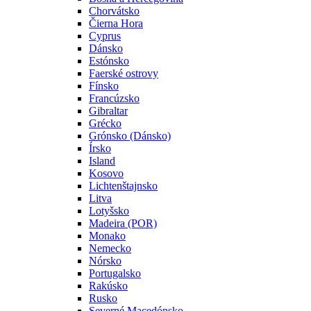
Chorvátsko
Čierna Hora
Cyprus
Dánsko
Estónsko
Faerské ostrovy
Fínsko
Francúzsko
Gibraltar
Grécko
Grónsko (Dánsko)
Írsko
Island
Kosovo
Lichtenštajnsko
Litva
Lotyšsko
Madeira (POR)
Monako
Nemecko
Nórsko
Portugalsko
Rakúsko
Rusko
Severné Macedónsko