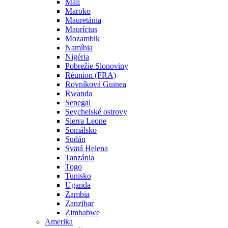
Mali
Maroko
Mauretánia
Maurícius
Mozambik
Namíbia
Nigéria
Pobrežie Slonoviny
Réunion (FRA)
Rovníková Guinea
Rwanda
Senegal
Seychelské ostrovy
Sierra Leone
Somálsko
Sudán
Svätá Helena
Tanzánia
Togo
Tunisko
Uganda
Zambia
Zanzibar
Zimbabwe
Amerika