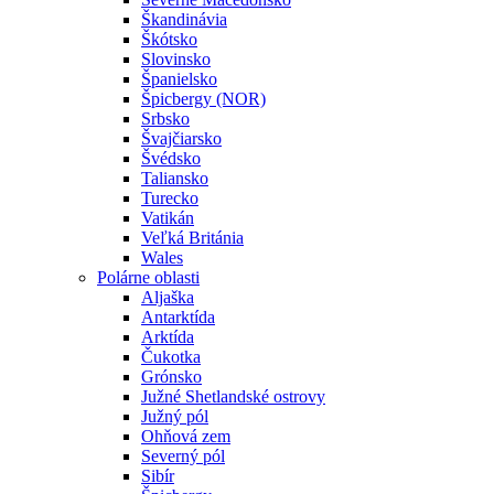
Škandinávia
Škótsko
Slovinsko
Španielsko
Špicbergy (NOR)
Srbsko
Švajčiarsko
Švédsko
Taliansko
Turecko
Vatikán
Veľká Británia
Wales
Polárne oblasti
Aljaška
Antarktída
Arktída
Čukotka
Grónsko
Južné Shetlandské ostrovy
Južný pól
Ohňová zem
Severný pól
Sibír