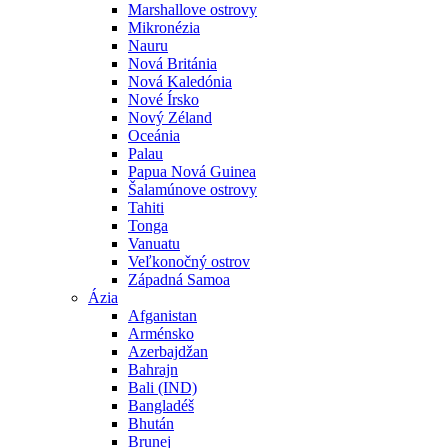
Marshallove ostrovy
Mikronézia
Nauru
Nová Británia
Nová Kaledónia
Nové Írsko
Nový Zéland
Oceánia
Palau
Papua Nová Guinea
Šalamúnove ostrovy
Tahiti
Tonga
Vanuatu
Veľkonočný ostrov
Západná Samoa
Ázia
Afganistan
Arménsko
Azerbajdžan
Bahrajn
Bali (IND)
Bangladéš
Bhután
Brunej