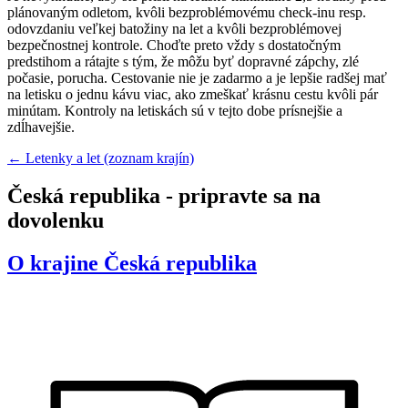
plánovaným odletom, kvôli bezproblémovému check-inu resp.
odovzdaniu veľkej batožiny na let a kvôli bezproblémovej
bezpečnostnej kontrole. Choďte preto vždy s dostatočným
predstihom a rátajte s tým, že môžu byť dopravné zápchy, zlé
počasie, porucha. Cestovanie nie je zadarmo a je lepšie radšej mať
na letisku o jednu kávu viac, ako zmeškať krásnu cestu kvôli pár
minútam. Kontroly na letiskách sú v tejto dobe prísnejšie a
zdĺhavejšie.
← Letenky a let (zoznam krajín)
Česká republika - pripravte sa na
dovolenku
O krajine
Česká republika