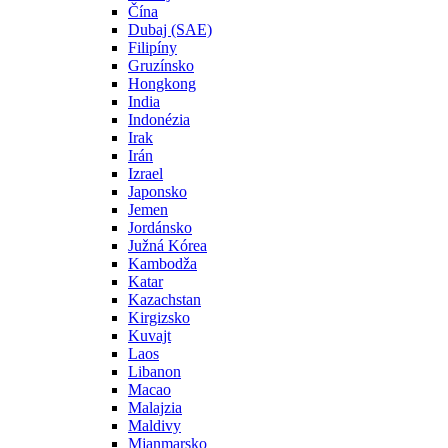
Čína
Dubaj (SAE)
Filipíny
Gruzínsko
Hongkong
India
Indonézia
Irak
Irán
Izrael
Japonsko
Jemen
Jordánsko
Južná Kórea
Kambodža
Katar
Kazachstan
Kirgizsko
Kuvajt
Laos
Libanon
Macao
Malajzia
Maldivy
Mjanmarsko