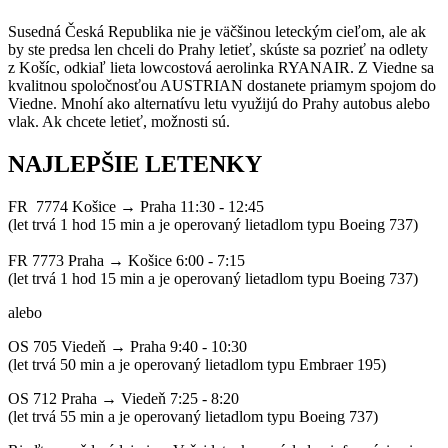
Susedná Česká Republika nie je väčšinou leteckým cieľom, ale ak
by ste predsa len chceli do Prahy letieť, skúste sa pozrieť na odlety
z Košíc, odkiaľ lieta lowcostová aerolinka RYANAIR. Z Viedne sa
kvalitnou spoločnosťou AUSTRIAN dostanete priamym spojom do
Viedne. Mnohí ako alternatívu letu využijú do Prahy autobus alebo
vlak. Ak chcete letieť, možnosti sú.
NAJLEPŠIE LETENKY
FR 7774 Košice → Praha 11:30 - 12:45
(let trvá 1 hod 15 min a je operovaný lietadlom typu Boeing 737)
FR 7773 Praha → Košice 6:00 - 7:15
(let trvá 1 hod 15 min a je operovaný lietadlom typu Boeing 737)
alebo
OS 705 Viedeň → Praha 9:40 - 10:30
(let trvá 50 min a je operovaný lietadlom typu Embraer 195)
OS 712 Praha → Viedeň 7:25 - 8:20
(let trvá 55 min a je operovaný lietadlom typu Boeing 737)