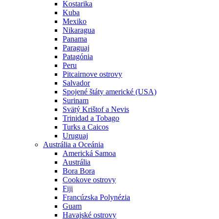
Kostarika
Kuba
Mexiko
Nikaragua
Panama
Paraguaj
Patagónia
Peru
Pitcairnove ostrovy
Salvador
Spojené štáty americké (USA)
Surinam
Svätý Krištof a Nevis
Trinidad a Tobago
Turks a Caicos
Uruguaj
Austrália a Oceánia
Americká Samoa
Austrália
Bora Bora
Cookove ostrovy
Fiji
Francúzska Polynézia
Guam
Havajské ostrovy