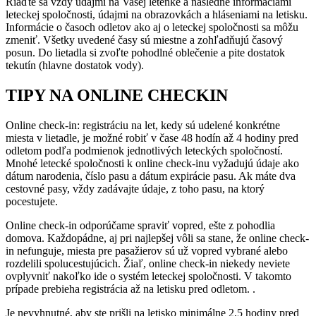
Riaďte sa vždy údajmi na Vašej letenke a následne informáciami
leteckej spoločnosti, údajmi na obrazovkách a hláseniami na letisku.
Informácie o časoch odletov ako aj o leteckej spoločnosti sa môžu
zmeniť. Všetky uvedené časy sú miestne a zohľadňujú časový
posun. Do lietadla si zvoľte pohodlné oblečenie a pite dostatok
tekutín (hlavne dostatok vody).
TIPY NA ONLINE CHECKIN
Online check-in: registráciu na let, kedy sú udelené konkrétne
miesta v lietadle, je možné robiť v čase 48 hodín až 4 hodiny pred
odletom podľa podmienok jednotlivých leteckých spoločností.
Mnohé letecké spoločnosti k online check-inu vyžadujú údaje ako
dátum narodenia, číslo pasu a dátum expirácie pasu. Ak máte dva
cestovné pasy, vždy zadávajte údaje, z toho pasu, na ktorý
pocestujete.
Online check-in odporúčame spraviť vopred, ešte z pohodlia
domova. Každopádne, aj pri najlepšej vôli sa stane, že online check-
in nefunguje, miesta pre pasažierov sú už vopred vybrané alebo
rozdelili spolucestujúcich. Žiaľ, online check-in niekedy neviete
ovplyvniť nakoľko ide o systém leteckej spoločnosti. V takomto
prípade prebieha registrácia až na letisku pred odletom. .
Je nevyhnutné, aby ste prišli na letisko minimálne 2,5 hodiny pred