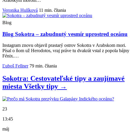
Arabským morom…
Veronika Hulíková
11 min. čítania
Blog
Blog
Sokotra – zabudnutý vesmír uprostred oceánu
Instagram znovu objavil prastarý ostrov Sokotra v Arabskom mori.
Písal o ňom už Herodotos, vraj práve tu dvakrát vstal z popola bájny
Fénix.…
Ľuboš Fellner
79 min. čítania
Sokotra: Cestovateľské tipy a zaujímavé
miesta
Všetky
tipy
→
23
13:45
máj