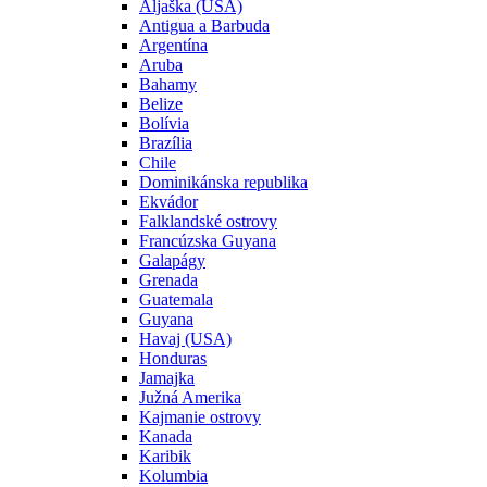
Aljaška (USA)
Antigua a Barbuda
Argentína
Aruba
Bahamy
Belize
Bolívia
Brazília
Chile
Dominikánska republika
Ekvádor
Falklandské ostrovy
Francúzska Guyana
Galapágy
Grenada
Guatemala
Guyana
Havaj (USA)
Honduras
Jamajka
Južná Amerika
Kajmanie ostrovy
Kanada
Karibik
Kolumbia