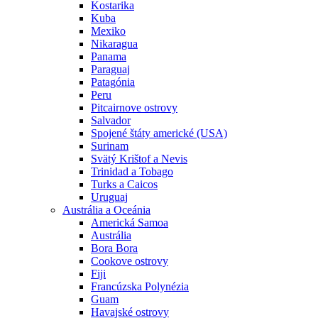
Kostarika
Kuba
Mexiko
Nikaragua
Panama
Paraguaj
Patagónia
Peru
Pitcairnove ostrovy
Salvador
Spojené štáty americké (USA)
Surinam
Svätý Krištof a Nevis
Trinidad a Tobago
Turks a Caicos
Uruguaj
Austrália a Oceánia
Americká Samoa
Austrália
Bora Bora
Cookove ostrovy
Fiji
Francúzska Polynézia
Guam
Havajské ostrovy