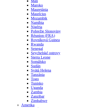
Mali
Maroko
Mauretánia
Maurícius
Mozambik
Namíbia
Nigéria
Pobrežie Slonoviny
Réunion (FRA)
Rovníková Guinea
Rwanda
Senegal
Seychelské ostrovy
Sierra Leone
Somálsko
Sudán
Svätá Helena
Tanzánia
Togo
Tunisko
Uganda
Zambia
Zanzibar
Zimbabwe
Amerika