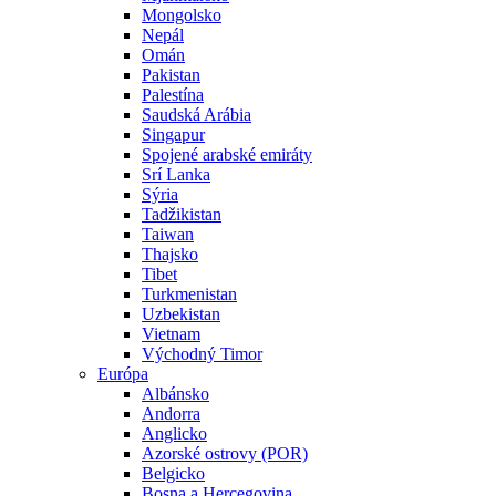
Mongolsko
Nepál
Omán
Pakistan
Palestína
Saudská Arábia
Singapur
Spojené arabské emiráty
Srí Lanka
Sýria
Tadžikistan
Taiwan
Thajsko
Tibet
Turkmenistan
Uzbekistan
Vietnam
Východný Timor
Európa
Albánsko
Andorra
Anglicko
Azorské ostrovy (POR)
Belgicko
Bosna a Hercegovina