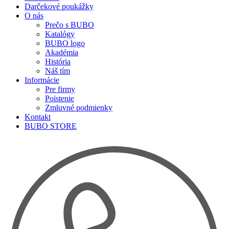
Darčekové poukážky
O nás
Prečo s BUBO
Katalógy
BUBO logo
Akadémia
História
Náš tím
Informácie
Pre firmy
Poistenie
Zmluvné podmienky
Kontakt
BUBO STORE