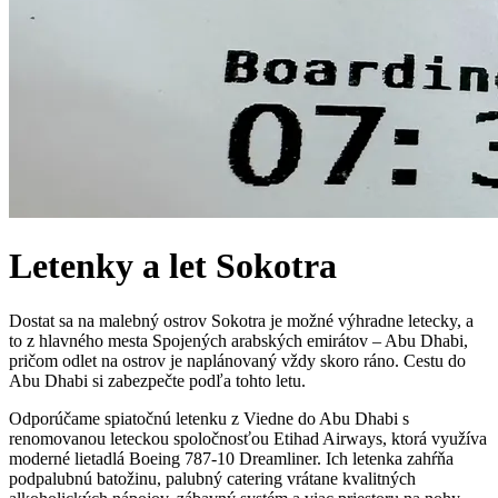
Letenky a let
Sokotra
Dostat sa na malebný ostrov Sokotra je možné výhradne letecky, a
to z hlavného mesta Spojených arabských emirátov – Abu Dhabi,
pričom odlet na ostrov je naplánovaný vždy skoro ráno. Cestu do
Abu Dhabi si zabezpečte podľa tohto letu.
Odporúčame spiatočnú letenku z Viedne do Abu Dhabi s
renomovanou leteckou spoločnosťou Etihad Airways, ktorá využíva
moderné lietadlá Boeing 787-10 Dreamliner. Ich letenka zahŕňa
podpalubnú batožinu, palubný catering vrátane kvalitných