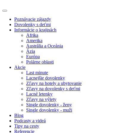
Poznávacie zájazdy
Dovolenky s deťmi
Informácie o krajinách
Afrika
Amerika
Austrália a Oceánia
Ázia
Európa
Polárne oblasti
Akcie
Last minute
Lacnejšie dovolenky
Zľavy na hotely a ubytovanie
Zľavy na dovolenky s deťmi
Lacné letenky
Zľavy na výlety
Single dovolenky - ženy
Single dovolenky - muži
Blog
Podcasty a videá
Tipy na cesty
Referencie