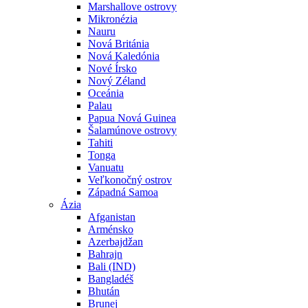
Marshallove ostrovy
Mikronézia
Nauru
Nová Británia
Nová Kaledónia
Nové Írsko
Nový Zéland
Oceánia
Palau
Papua Nová Guinea
Šalamúnove ostrovy
Tahiti
Tonga
Vanuatu
Veľkonočný ostrov
Západná Samoa
Ázia
Afganistan
Arménsko
Azerbajdžan
Bahrajn
Bali (IND)
Bangladéš
Bhután
Brunej