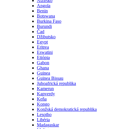
Alžírsko
Angola
Benin
Botswana
Burkina Faso
Burundi
Čad
Džibutsko
Egypt
Eritrea
Eswatini
Etiópia
Gabon
Ghana
Guinea
Guinea Bissau
Juhoafrická republika
Kamerun
Kapverdy
Keňa
Kongo
Konžská demokratická republika
Lesotho
Libéria
Madagaskar