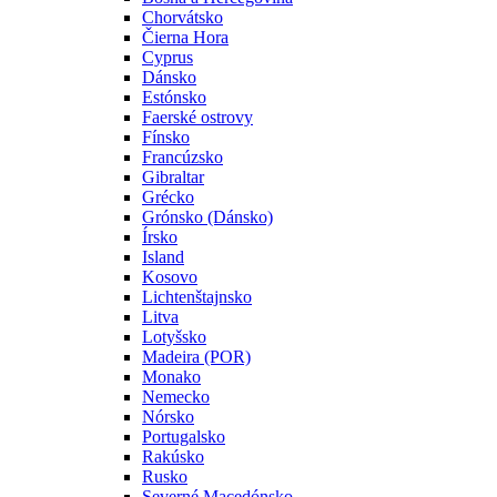
Chorvátsko
Čierna Hora
Cyprus
Dánsko
Estónsko
Faerské ostrovy
Fínsko
Francúzsko
Gibraltar
Grécko
Grónsko (Dánsko)
Írsko
Island
Kosovo
Lichtenštajnsko
Litva
Lotyšsko
Madeira (POR)
Monako
Nemecko
Nórsko
Portugalsko
Rakúsko
Rusko
Severné Macedónsko