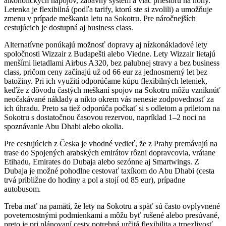
alkoholických nápojov, zábavný systém a viac priestoru na nohy.
Letenka je flexibilná (podľa tarify, ktorú ste si zvolili) a umožňuje
zmenu v prípade meškania letu na Sokotru. Pre náročnejších
cestujúcich je dostupná aj business class.
Alternatívne ponúkajú možnosť dopravy aj nízkonákladové lety
spoločnosti Wizzair z Budapešti alebo Viedne. Lety Wizzair lietajú
menšími lietadlami Airbus A320, bez palubnej stravy a bez business
class, pričom ceny začínajú už od 66 eur za jednosmerný let bez
batožiny. Pri ich využití odporúčame kúpu flexibilných leteniek,
keďže z dôvodu častých meškaní spojov na Sokotru môžu vzniknúť
neočakávané náklady a nikto okrem vás nenesie zodpovednosť za
ich úhradu. Preto sa tiež odporúča počkať si s odletom a priletom na
Sokotru s dostatočnou časovou rezervou, napríklad 1–2 noci na
spoznávanie Abu Dhabi alebo okolia.
Pre cestujúcich z Česka je vhodné vedieť, že z Prahy premávajú na
trase do Spojených arabských emirátov rôzni dopravcovia, vrátane
Etihadu, Emirates do Dubaja alebo sezónne aj Smartwings. Z
Dubaja je možné pohodlne cestovať taxíkom do Abu Dhabi (cesta
trvá približne do hodiny a pol a stojí od 85 eur), prípadne
autobusom.
Treba mať na pamäti, že lety na Sokotru a späť sú často ovplyvnené
poveternostnými podmienkami a môžu byť rušené alebo presúvané,
preto je pri plánovaní cesty potrebná určitá flexibilita a trpezlivosť.