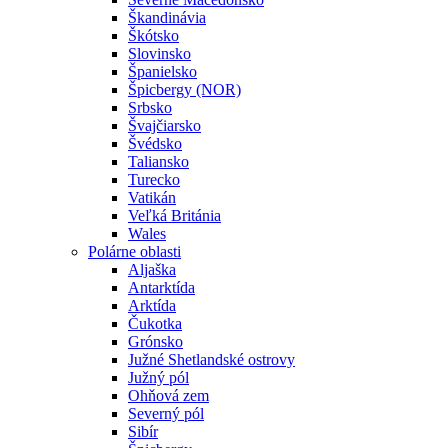
Škandinávia
Škótsko
Slovinsko
Španielsko
Špicbergy (NOR)
Srbsko
Švajčiarsko
Švédsko
Taliansko
Turecko
Vatikán
Veľká Británia
Wales
Polárne oblasti
Aljaška
Antarktída
Arktída
Čukotka
Grónsko
Južné Shetlandské ostrovy
Južný pól
Ohňová zem
Severný pól
Sibír