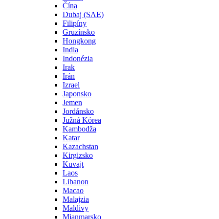
Čína
Dubaj (SAE)
Filipíny
Gruzínsko
Hongkong
India
Indonézia
Irak
Irán
Izrael
Japonsko
Jemen
Jordánsko
Južná Kórea
Kambodža
Katar
Kazachstan
Kirgizsko
Kuvajt
Laos
Libanon
Macao
Malajzia
Maldivy
Mjanmarsko