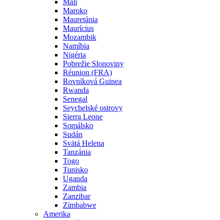
Mali
Maroko
Mauretánia
Maurícius
Mozambik
Namíbia
Nigéria
Pobrežie Slonoviny
Réunion (FRA)
Rovníková Guinea
Rwanda
Senegal
Seychelské ostrovy
Sierra Leone
Somálsko
Sudán
Svätá Helena
Tanzánia
Togo
Tunisko
Uganda
Zambia
Zanzibar
Zimbabwe
Amerika