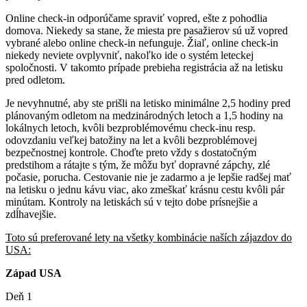
Online check-in odporúčame spraviť vopred, ešte z pohodlia
domova. Niekedy sa stane, že miesta pre pasažierov sú už vopred
vybrané alebo online check-in nefunguje. Žiaľ, online check-in
niekedy neviete ovplyvniť, nakoľko ide o systém leteckej
spoločnosti. V takomto prípade prebieha registrácia až na letisku
pred odletom.
Je nevyhnutné, aby ste prišli na letisko minimálne 2,5 hodiny pred
plánovaným odletom na medzinárodných letoch a 1,5 hodiny na
lokálnych letoch, kvôli bezproblémovému check-inu resp.
odovzdaniu veľkej batožiny na let a kvôli bezproblémovej
bezpečnostnej kontrole. Choďte preto vždy s dostatočným
predstihom a rátajte s tým, že môžu byť dopravné zápchy, zlé
počasie, porucha. Cestovanie nie je zadarmo a je lepšie radšej mať
na letisku o jednu kávu viac, ako zmeškať krásnu cestu kvôli pár
minútam. Kontroly na letiskách sú v tejto dobe prísnejšie a
zdĺhavejšie.
Toto sú preferované lety na všetky kombinácie naších zájazdov do
USA:
Západ USA
Deň 1