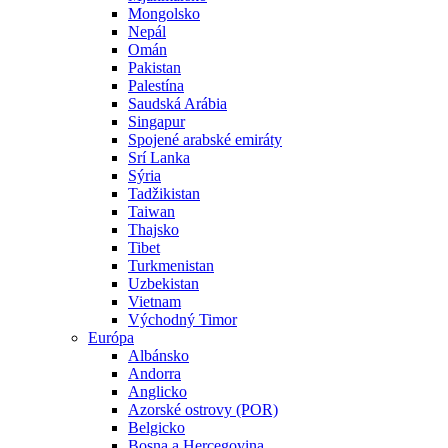
Mongolsko
Nepál
Omán
Pakistan
Palestína
Saudská Arábia
Singapur
Spojené arabské emiráty
Srí Lanka
Sýria
Tadžikistan
Taiwan
Thajsko
Tibet
Turkmenistan
Uzbekistan
Vietnam
Východný Timor
Európa
Albánsko
Andorra
Anglicko
Azorské ostrovy (POR)
Belgicko
Bosna a Hercegovina