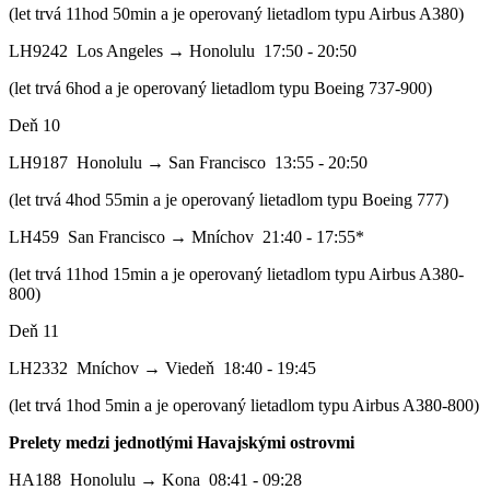
(let trvá 11hod 50min a je operovaný lietadlom typu Airbus A380)
LH9242 Los Angeles → Honolulu 17:50 - 20:50
(let trvá 6hod a je operovaný lietadlom typu Boeing 737-900)
Deň 10
LH9187 Honolulu → San Francisco 13:55 - 20:50
(let trvá 4hod 55min a je operovaný lietadlom typu Boeing 777)
LH459 San Francisco → Mníchov 21:40 - 17:55*
(let trvá 11hod 15min a je operovaný lietadlom typu Airbus A380-
800)
Deň 11
LH2332 Mníchov → Viedeň 18:40 - 19:45
(let trvá 1hod 5min a je operovaný lietadlom typu Airbus A380-800)
Prelety medzi jednotlými Havajskými ostrovmi
HA188 Honolulu → Kona 08:41 - 09:28