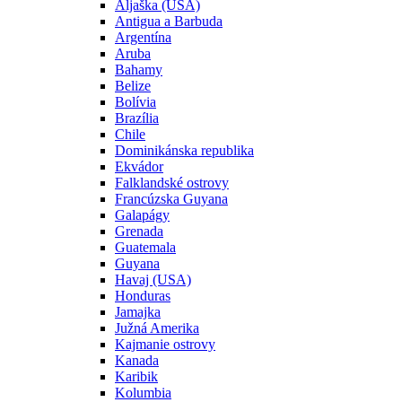
Aljaška (USA)
Antigua a Barbuda
Argentína
Aruba
Bahamy
Belize
Bolívia
Brazília
Chile
Dominikánska republika
Ekvádor
Falklandské ostrovy
Francúzska Guyana
Galapágy
Grenada
Guatemala
Guyana
Havaj (USA)
Honduras
Jamajka
Južná Amerika
Kajmanie ostrovy
Kanada
Karibik
Kolumbia