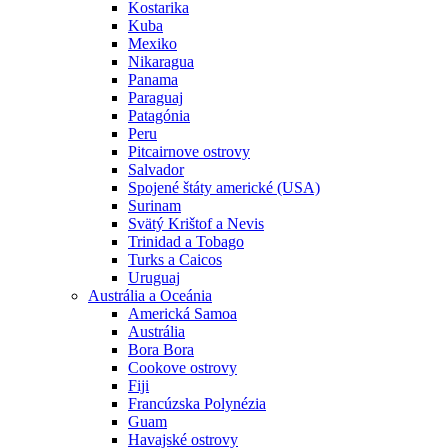
Kostarika
Kuba
Mexiko
Nikaragua
Panama
Paraguaj
Patagónia
Peru
Pitcairnove ostrovy
Salvador
Spojené štáty americké (USA)
Surinam
Svätý Krištof a Nevis
Trinidad a Tobago
Turks a Caicos
Uruguaj
Austrália a Oceánia
Americká Samoa
Austrália
Bora Bora
Cookove ostrovy
Fiji
Francúzska Polynézia
Guam
Havajské ostrovy