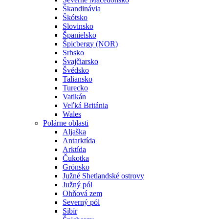
Škandinávia
Škótsko
Slovinsko
Španielsko
Špicbergy (NOR)
Srbsko
Švajčiarsko
Švédsko
Taliansko
Turecko
Vatikán
Veľká Británia
Wales
Polárne oblasti
Aljaška
Antarktída
Arktída
Čukotka
Grónsko
Južné Shetlandské ostrovy
Južný pól
Ohňová zem
Severný pól
Sibír