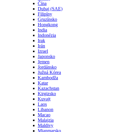
Čína
Dubaj (SAE)
Filipíny
Gruzínsko
Hongkong
India
Indonézia
Irak
Irán
Izrael
Japonsko
Jemen
Jordánsko
Južná Kórea
Kambodža
Katar
Kazachstan
Kirgizsko
Kuvajt
Laos
Libanon
Macao
Malajzia
Maldivy
Mjanmarsko