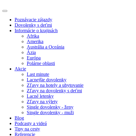
Poznávacie zájazdy
Dovolenky s deťmi
Informácie o krajinách
Afrika
Amerika
Austrália a Oceánia
Ázia
Európa
Polárne oblasti
Akcie
Last minute
Lacnejšie dovolenky
Zľavy na hotely a ubytovanie
Zľavy na dovolenky s deťmi
Lacné letenky
Zľavy na výlety
Single dovolenky - ženy
Single dovolenky - muži
Blog
Podcasty a videá
Tipy na cesty
Referencie