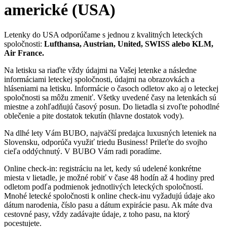
americké (USA)
Letenky do USA odporúčame s jednou z kvalitných leteckých
spoločnosti:
Lufthansa, Austrian, United, SWISS alebo KLM,
Air France.
Na letisku sa riaďte vždy údajmi na Vašej letenke a následne
informáciami leteckej spoločnosti, údajmi na obrazovkách a
hláseniami na letisku. Informácie o časoch odletov ako aj o leteckej
spoločnosti sa môžu zmeniť. Všetky uvedené časy na letenkách sú
miestne a zohľadňujú časový posun. Do lietadla si zvoľte pohodlné
oblečenie a pite dostatok tekutín (hlavne dostatok vody).
Na dlhé lety Vám BUBO, najväčší predajca luxusných leteniek na
Slovensku, odporúča využiť triedu Business! Prileťte do svojho
cieľa oddýchnutý. V BUBO Vám radi poradíme.
Online check-in: registráciu na let, kedy sú udelené konkrétne
miesta v lietadle, je možné robiť v čase 48 hodín až 4 hodiny pred
odletom podľa podmienok jednotlivých leteckých spoločností.
Mnohé letecké spoločnosti k online check-inu vyžadujú údaje ako
dátum narodenia, číslo pasu a dátum expirácie pasu. Ak máte dva
cestovné pasy, vždy zadávajte údaje, z toho pasu, na ktorý
pocestujete.