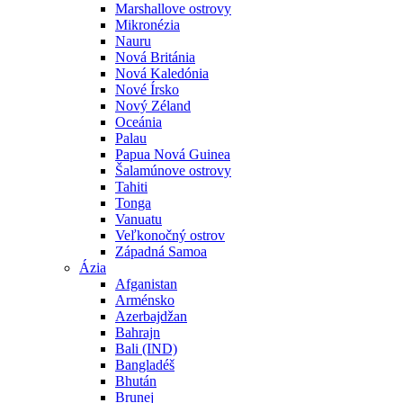
Marshallove ostrovy
Mikronézia
Nauru
Nová Británia
Nová Kaledónia
Nové Írsko
Nový Zéland
Oceánia
Palau
Papua Nová Guinea
Šalamúnove ostrovy
Tahiti
Tonga
Vanuatu
Veľkonočný ostrov
Západná Samoa
Ázia
Afganistan
Arménsko
Azerbajdžan
Bahrajn
Bali (IND)
Bangladéš
Bhután
Brunej