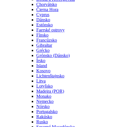
Chorvátsko
Čierna Hora
Cyprus
Dánsko
Estónsko
Faerské ostrovy
Fínsko
Francúzsko
Gibraltar
Grécko
Grónsko (Dánsko)
Írsko
Island
Kosovo
Lichtenštajnsko
Litva
Lotyšsko
Madeira (POR)
Monako
Nemecko
Nórsko
Portugalsko
Rakúsko
Rusko
Severné Macedónsko