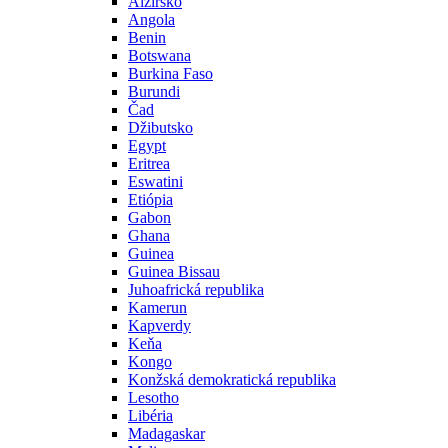
Alžírsko
Angola
Benin
Botswana
Burkina Faso
Burundi
Čad
Džibutsko
Egypt
Eritrea
Eswatini
Etiópia
Gabon
Ghana
Guinea
Guinea Bissau
Juhoafrická republika
Kamerun
Kapverdy
Keňa
Kongo
Konžská demokratická republika
Lesotho
Libéria
Madagaskar