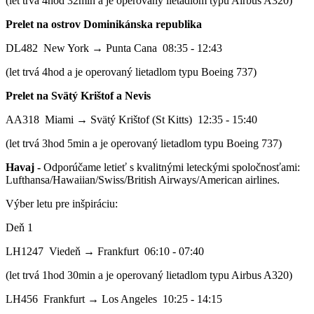
(let trvá 4hod 32min a je operovaný lietadlom typu Airbus A320)
Prelet na ostrov Dominikánska republika
DL482 New York → Punta Cana 08:35 - 12:43
(let trvá 4hod a je operovaný lietadlom typu Boeing 737)
Prelet na Svätý Krištof a Nevis
AA318 Miami → Svätý Krištof (St Kitts) 12:35 - 15:40
(let trvá 3hod 5min a je operovaný lietadlom typu Boeing 737)
Havaj -
Odporúčame letieť s kvalitnými leteckými spoločnosťami:
Lufthansa/Hawaiian/Swiss/British Airways/American airlines.
Výber letu pre inšpiráciu:
Deň 1
LH1247 Viedeň → Frankfurt 06:10 - 07:40
(let trvá 1hod 30min a je operovaný lietadlom typu Airbus A320)
LH456 Frankfurt → Los Angeles 10:25 - 14:15