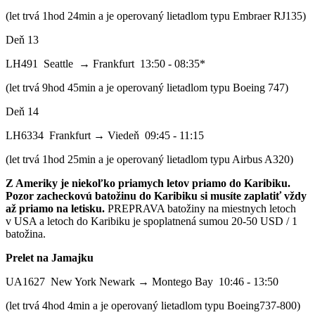
(let trvá 1hod 24min a je operovaný lietadlom typu Embraer RJ135)
Deň 13
LH491 Seattle → Frankfurt 13:50 - 08:35*
(let trvá 9hod 45min a je operovaný lietadlom typu Boeing 747)
Deň 14
LH6334 Frankfurt → Viedeň 09:45 - 11:15
(let trvá 1hod 25min a je operovaný lietadlom typu Airbus A320)
Z Ameriky je niekoľko priamych letov priamo do Karibiku.
Pozor zacheckovú batožinu do Karibiku si musíte zaplatiť vždy
až priamo na letisku.
PREPRAVA batožiny na miestnych letoch
v USA a letoch do Karibiku je spoplatnená sumou 20-50 USD / 1
batožina.
Prelet na Jamajku
UA1627 New York Newark → Montego Bay 10:46 - 13:50
(let trvá 4hod 4min a je operovaný lietadlom typu Boeing737-800)