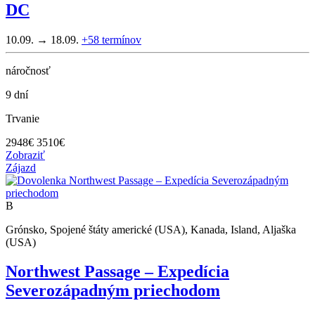
DC
10.09. → 18.09.
+58
termínov
náročnosť
9 dní
Trvanie
2948
€
3510€
Zobraziť
Zájazd
B
Grónsko, Spojené štáty americké (USA), Kanada, Island, Aljaška
(USA)
Northwest Passage – Expedícia
Severozápadným priechodom