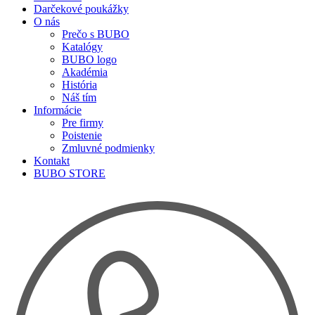
Darčekové poukážky
O nás
Prečo s BUBO
Katalógy
BUBO logo
Akadémia
História
Náš tím
Informácie
Pre firmy
Poistenie
Zmluvné podmienky
Kontakt
BUBO STORE