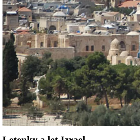
Letenky a let
Izrael