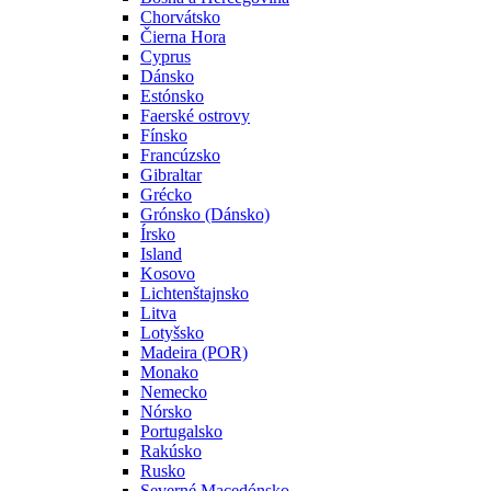
Chorvátsko
Čierna Hora
Cyprus
Dánsko
Estónsko
Faerské ostrovy
Fínsko
Francúzsko
Gibraltar
Grécko
Grónsko (Dánsko)
Írsko
Island
Kosovo
Lichtenštajnsko
Litva
Lotyšsko
Madeira (POR)
Monako
Nemecko
Nórsko
Portugalsko
Rakúsko
Rusko
Severné Macedónsko