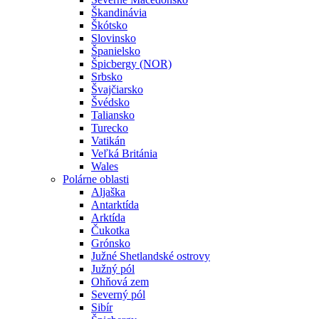
Škandinávia
Škótsko
Slovinsko
Španielsko
Špicbergy (NOR)
Srbsko
Švajčiarsko
Švédsko
Taliansko
Turecko
Vatikán
Veľká Británia
Wales
Polárne oblasti
Aljaška
Antarktída
Arktída
Čukotka
Grónsko
Južné Shetlandské ostrovy
Južný pól
Ohňová zem
Severný pól
Sibír