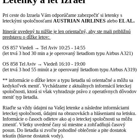
Pri ceste do Izraela Vám odporúčame zabezpečiť si letenky s
leteckými spoločnosťami
AUSTRIAN AIRLINES
alebo
EL AL.
Itinerár uvedený tu nižšie je len orientačný, aby ste mali približnú
predstavu o dĺžke letov:
OS 857 Viedeň → Tel Aviv 10:25 - 14:55
(let trvá 3 hod 30 min a je operovaný lietadlom typu Airbus A321)
OS 858 Tel Aviv → Viedeň 16:10 - 19:00
(let trvá 3 hod 55 minút a je operovaný lietadlom typu Airbus A319)
** informácie o dĺžke letov a typu lietadla sú orientačné a môžu sa
kedykoľvek meniť. Vychádzame z aktuálnych informácií leteckej
spoločnosti, ktorá si však vyhradzuje právo z operatívnych dôvodov
meniť typ lietadla.
Riaďte sa vždy údajmi na Vašej letenke a následne informáciami
leteckej spoločnosti, údajmi na obrazovkách a hláseniami na letisku.
Informácie o časoch odletov ako aj o leteckej spoločnosti sa môžu
zmeniť. Všetky uvedené časy sú miestne a zohľadňujú časový
posun. Do lietadla si zvoľte pohodlné oblečenie a pite dostatok
tekutín (hlavne dostatok vody).