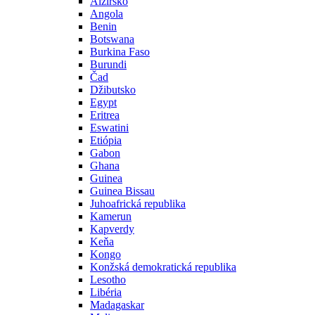
Alžírsko
Angola
Benin
Botswana
Burkina Faso
Burundi
Čad
Džibutsko
Egypt
Eritrea
Eswatini
Etiópia
Gabon
Ghana
Guinea
Guinea Bissau
Juhoafrická republika
Kamerun
Kapverdy
Keňa
Kongo
Konžská demokratická republika
Lesotho
Libéria
Madagaskar