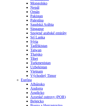
Mongolsko
Nepál
Omán
Pakistan
Palestína
Saudská Arábia
Singapur
Spojené arabské emiráty
Srí Lanka
Sýria
Tadžikistan
Taiwan
Thajsko
Tibet
Turkmenistan
Uzbekistan
Vietnam
Východný Timor
Európa
Albánsko
Andorra
Anglicko
Azorské ostrovy (POR)
Belgicko
Bosna a Hercegovina