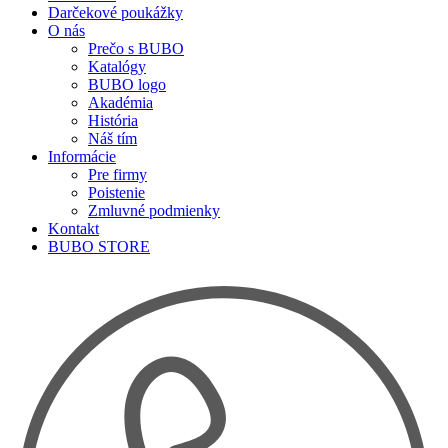
Darčekové poukážky
O nás
Prečo s BUBO
Katalógy
BUBO logo
Akadémia
História
Náš tím
Informácie
Pre firmy
Poistenie
Zmluvné podmienky
Kontakt
BUBO STORE