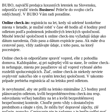
BUBO, najväčší predajca luxusných leteniek na Slovensku,
odporúča využiť triedu
Business
! Prileťte do svojho cieľa
oddýchnutý. V BUBO Vám radi poradíme.
Online check-in:
registráciu na let, kedy sú udelené konkrétne
miesta v lietadle, je možné robiť v čase 48 hodín až 4 hodiny pred
odletom podľa podmienok jednotlivých leteckých spoločností.
Mnohé letecké spoločnosti k online check-inu vyžadujú údaje ako
dátum narodenia, číslo pasu a dátum expirácie pasu. Ak máte dva
cestovné pasy, vždy zadávajte údaje, z toho pasu, na ktorý
pocestujete.
Online check-in odporúčame spraviť vopred, ešte z pohodlia
domova. Každopádne, aj pri najlepšej vôli sa stane, že online check-
in nefunguje, miesta pre pasažierov sú už vopred vybrané alebo
rozdelili spolucestujúcich. Žiaľ, online check-in niekedy neviete
ovplyvniť nakoľko ide o systém leteckej spoločnosti. V takomto
prípade prebieha registrácia až na letisku pred odletom.
Je nevyhnutné, aby ste prišli na letisko minimálne 2,5 hodiny pred
plánovaným odletom, kvôli bezproblémovému check-inu resp.
odovzdaniu veľkej batožiny na let a kvôli bezproblémovej
bezpečnostnej kontrole. Choďte preto vždy s dostatočným
predstihom a rátajte s tým, že môžu byť dopravné zápchy, zlé
počasie, porucha. Cestovanie nie je zadarmo a je lepšie radšej mať