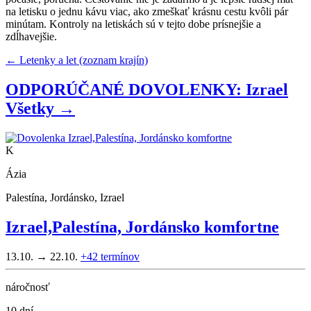
na letisku o jednu kávu viac, ako zmeškať krásnu cestu kvôli pár
minútam. Kontroly na letiskách sú v tejto dobe prísnejšie a
zdĺhavejšie.
← Letenky a let (zoznam krajín)
ODPORÚČANÉ DOVOLENKY: Izrael
Všetky →
K
Ázia
Palestína, Jordánsko, Izrael
Izrael,Palestína, Jordánsko komfortne
13.10. → 22.10.
+42
termínov
náročnosť
10 dní