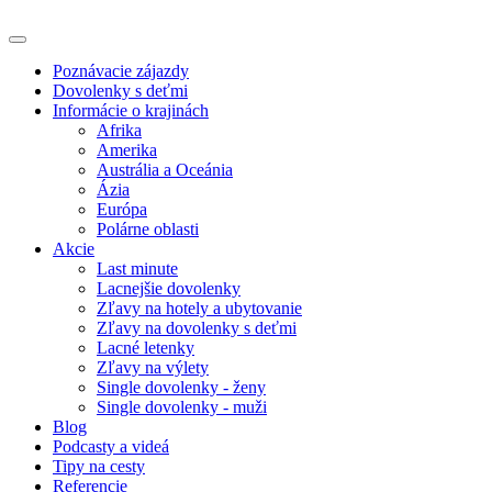
Poznávacie zájazdy
Dovolenky s deťmi
Informácie o krajinách
Afrika
Amerika
Austrália a Oceánia
Ázia
Európa
Polárne oblasti
Akcie
Last minute
Lacnejšie dovolenky
Zľavy na hotely a ubytovanie
Zľavy na dovolenky s deťmi
Lacné letenky
Zľavy na výlety
Single dovolenky - ženy
Single dovolenky - muži
Blog
Podcasty a videá
Tipy na cesty
Referencie