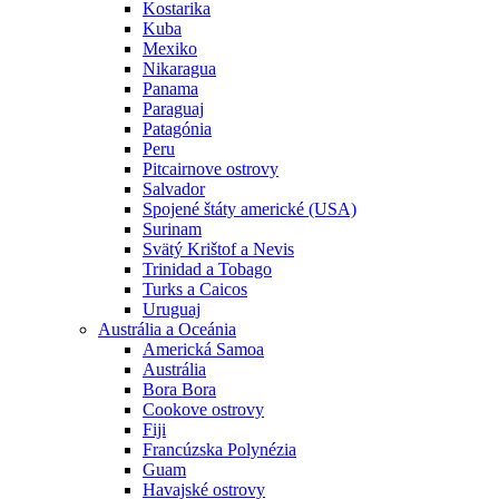
Kostarika
Kuba
Mexiko
Nikaragua
Panama
Paraguaj
Patagónia
Peru
Pitcairnove ostrovy
Salvador
Spojené štáty americké (USA)
Surinam
Svätý Krištof a Nevis
Trinidad a Tobago
Turks a Caicos
Uruguaj
Austrália a Oceánia
Americká Samoa
Austrália
Bora Bora
Cookove ostrovy
Fiji
Francúzska Polynézia
Guam
Havajské ostrovy