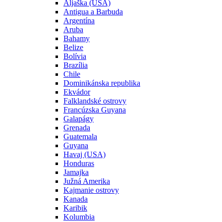
Aljaška (USA)
Antigua a Barbuda
Argentína
Aruba
Bahamy
Belize
Bolívia
Brazília
Chile
Dominikánska republika
Ekvádor
Falklandské ostrovy
Francúzska Guyana
Galapágy
Grenada
Guatemala
Guyana
Havaj (USA)
Honduras
Jamajka
Južná Amerika
Kajmanie ostrovy
Kanada
Karibik
Kolumbia