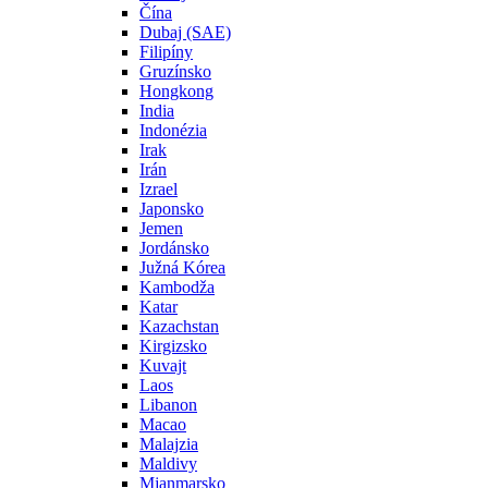
Čína
Dubaj (SAE)
Filipíny
Gruzínsko
Hongkong
India
Indonézia
Irak
Irán
Izrael
Japonsko
Jemen
Jordánsko
Južná Kórea
Kambodža
Katar
Kazachstan
Kirgizsko
Kuvajt
Laos
Libanon
Macao
Malajzia
Maldivy
Mjanmarsko