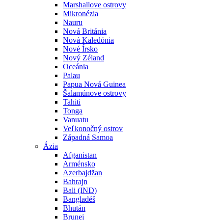
Marshallove ostrovy
Mikronézia
Nauru
Nová Británia
Nová Kaledónia
Nové Írsko
Nový Zéland
Oceánia
Palau
Papua Nová Guinea
Šalamúnove ostrovy
Tahiti
Tonga
Vanuatu
Veľkonočný ostrov
Západná Samoa
Ázia
Afganistan
Arménsko
Azerbajdžan
Bahrajn
Bali (IND)
Bangladéš
Bhután
Brunej