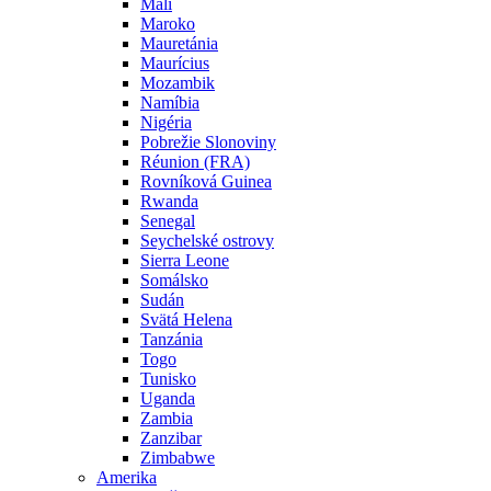
Mali
Maroko
Mauretánia
Maurícius
Mozambik
Namíbia
Nigéria
Pobrežie Slonoviny
Réunion (FRA)
Rovníková Guinea
Rwanda
Senegal
Seychelské ostrovy
Sierra Leone
Somálsko
Sudán
Svätá Helena
Tanzánia
Togo
Tunisko
Uganda
Zambia
Zanzibar
Zimbabwe
Amerika