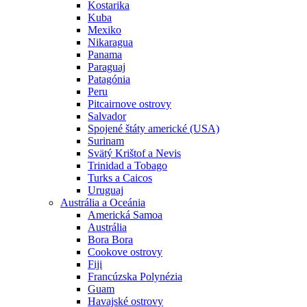
Kostarika
Kuba
Mexiko
Nikaragua
Panama
Paraguaj
Patagónia
Peru
Pitcairnove ostrovy
Salvador
Spojené štáty americké (USA)
Surinam
Svätý Krištof a Nevis
Trinidad a Tobago
Turks a Caicos
Uruguaj
Austrália a Oceánia
Americká Samoa
Austrália
Bora Bora
Cookove ostrovy
Fiji
Francúzska Polynézia
Guam
Havajské ostrovy