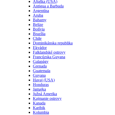
Aljaška (USA)
Antigua a Barbuda
Argentína
Aruba
Bahamy
Belize
Bolívia
Brazília
Chile
Dominikánska republika
Ekvádor
Falklandské ostrovy
Francúzska Guyana
Galapágy
Grenada
Guatemala
Guyana
Havaj (USA)
Honduras
Jamajka
Južná Amerika
Kajmanie ostrovy
Kanada
Karibik
Kolumbia