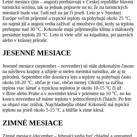
Letné mesiace (jún – august) predstavujú v Českej republike hlavnú
turistickú sezónu, tak sa jednak pripravte na to, že na turistických
miestach bude viac ľudí než na jar či jeseň. Leto je v Strednej
Európe veľmi príjemné a typické teploty sa pohybujú okolo 25 °C,
no najmä júl a august vedia zažívať aj množstvo dní, kedy sa teplota
prehupne nad 30 °C. Krkonoše majú príjemnejšiu klímu a málokedy
presiahne teplota 20 °C. Leto si viete užiť na kúpalisku, pri jazerách
alebo v krásnej prírode.
JESENNÉ MESIACE
Jesenné mesiace (september – november) sú stále dokonalým časom
na návštevu krajiny a užijete si nielen mestskú turistiku, ale aj tu
prírodnú. September ešte doznieva leto a teploty sa pohybujú často
okolo 18-20 °C, občas je viac, občas menej. Október sa začína
teplota viac lámať a typickou teplotou je okolo 10-15 °C či už
v Brne alebo Prahe a v novembri klesá v priemere na 10 °C, no ku
koncu novembra už máme teplotu v jednociferných číslach. Po lete
sa objaví viac zrážok. Najchladnejšia oblasť Krkonoší má typickú
teplotu na jeseň okolo 5-15 °C a bližšie k zime klesá.
ZIMNÉ MESIACE
Zimné mesiace (december – február) vedia byť chladné a uprostred