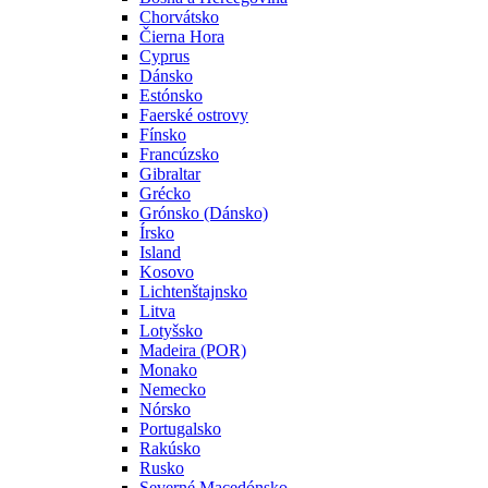
Chorvátsko
Čierna Hora
Cyprus
Dánsko
Estónsko
Faerské ostrovy
Fínsko
Francúzsko
Gibraltar
Grécko
Grónsko (Dánsko)
Írsko
Island
Kosovo
Lichtenštajnsko
Litva
Lotyšsko
Madeira (POR)
Monako
Nemecko
Nórsko
Portugalsko
Rakúsko
Rusko
Severné Macedónsko