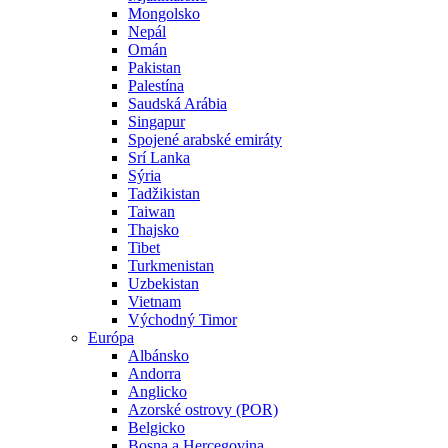
Mongolsko
Nepál
Omán
Pakistan
Palestína
Saudská Arábia
Singapur
Spojené arabské emiráty
Srí Lanka
Sýria
Tadžikistan
Taiwan
Thajsko
Tibet
Turkmenistan
Uzbekistan
Vietnam
Východný Timor
Európa
Albánsko
Andorra
Anglicko
Azorské ostrovy (POR)
Belgicko
Bosna a Hercegovina