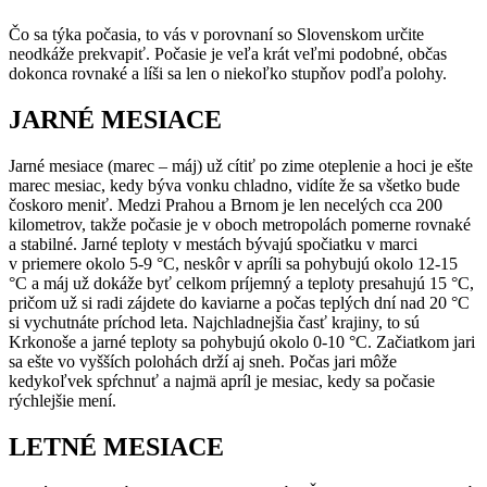
Čo sa týka počasia, to vás v porovnaní so Slovenskom určite
neodkáže prekvapiť. Počasie je veľa krát veľmi podobné, občas
dokonca rovnaké a líši sa len o niekoľko stupňov podľa polohy.
JARNÉ MESIACE
Jarné mesiace (marec – máj) už cítiť po zime oteplenie a hoci je ešte
marec mesiac, kedy býva vonku chladno, vidíte že sa všetko bude
čoskoro meniť. Medzi Prahou a Brnom je len necelých cca 200
kilometrov, takže počasie je v oboch metropolách pomerne rovnaké
a stabilné. Jarné teploty v mestách bývajú spočiatku v marci
v priemere okolo 5-9 °C, neskôr v apríli sa pohybujú okolo 12-15
°C a máj už dokáže byť celkom príjemný a teploty presahujú 15 °C,
pričom už si radi zájdete do kaviarne a počas teplých dní nad 20 °C
si vychutnáte príchod leta. Najchladnejšia časť krajiny, to sú
Krkonoše a jarné teploty sa pohybujú okolo 0-10 °C. Začiatkom jari
sa ešte vo vyšších polohách drží aj sneh. Počas jari môže
kedykoľvek spŕchnuť a najmä apríl je mesiac, kedy sa počasie
rýchlejšie mení.
LETNÉ MESIACE