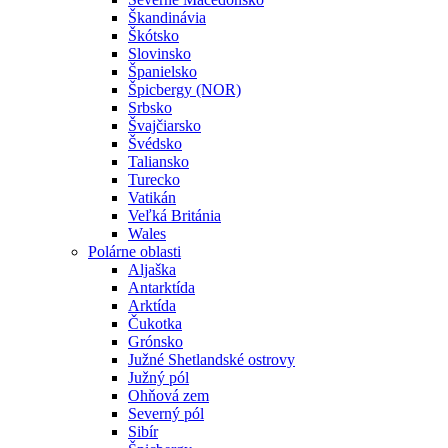
Škandinávia
Škótsko
Slovinsko
Španielsko
Špicbergy (NOR)
Srbsko
Švajčiarsko
Švédsko
Taliansko
Turecko
Vatikán
Veľká Británia
Wales
Polárne oblasti
Aljaška
Antarktída
Arktída
Čukotka
Grónsko
Južné Shetlandské ostrovy
Južný pól
Ohňová zem
Severný pól
Sibír