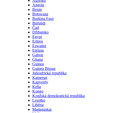
Alžírsko
Angola
Benin
Botswana
Burkina Faso
Burundi
Čad
Džibutsko
Egypt
Eritrea
Eswatini
Etiópia
Gabon
Ghana
Guinea
Guinea Bissau
Juhoafrická republika
Kamerun
Kapverdy
Keňa
Kongo
Konžská demokratická republika
Lesotho
Libéria
Madagaskar