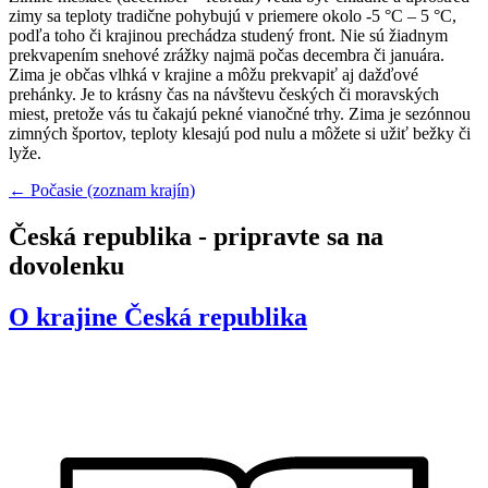
zimy sa teploty tradične pohybujú v priemere okolo -5 °C – 5 °C,
podľa toho či krajinou prechádza studený front. Nie sú žiadnym
prekvapením snehové zrážky najmä počas decembra či januára.
Zima je občas vlhká v krajine a môžu prekvapiť aj dažďové
prehánky. Je to krásny čas na návštevu českých či moravských
miest, pretože vás tu čakajú pekné vianočné trhy. Zima je sezónnou
zimných športov, teploty klesajú pod nulu a môžete si užiť bežky či
lyže.
← Počasie (zoznam krajín)
Česká republika - pripravte sa na
dovolenku
O krajine
Česká republika