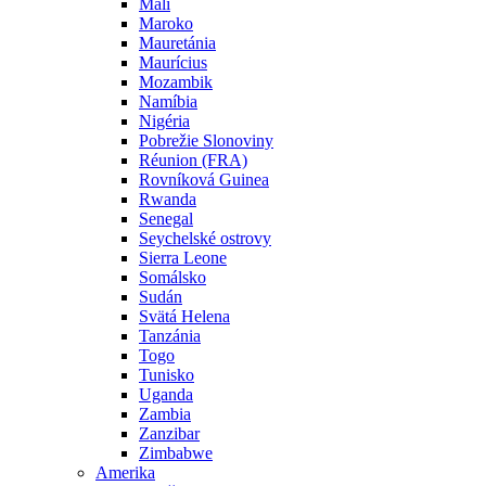
Mali
Maroko
Mauretánia
Maurícius
Mozambik
Namíbia
Nigéria
Pobrežie Slonoviny
Réunion (FRA)
Rovníková Guinea
Rwanda
Senegal
Seychelské ostrovy
Sierra Leone
Somálsko
Sudán
Svätá Helena
Tanzánia
Togo
Tunisko
Uganda
Zambia
Zanzibar
Zimbabwe
Amerika