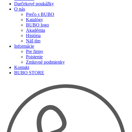
Darčekové poukážky
O nás
Prečo s BUBO
Katalógy
BUBO logo
Akadémia
História
Náš tím
Informácie
Pre firmy
Poistenie
Zmluvné podmienky
Kontakt
BUBO STORE