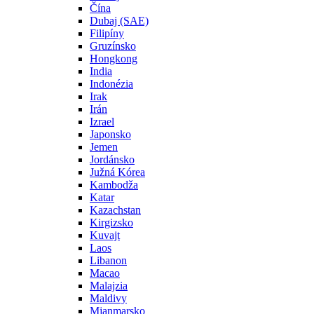
Čína
Dubaj (SAE)
Filipíny
Gruzínsko
Hongkong
India
Indonézia
Irak
Irán
Izrael
Japonsko
Jemen
Jordánsko
Južná Kórea
Kambodža
Katar
Kazachstan
Kirgizsko
Kuvajt
Laos
Libanon
Macao
Malajzia
Maldivy
Mjanmarsko