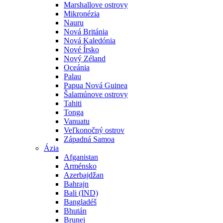
Marshallove ostrovy
Mikronézia
Nauru
Nová Británia
Nová Kaledónia
Nové Írsko
Nový Zéland
Oceánia
Palau
Papua Nová Guinea
Šalamúnove ostrovy
Tahiti
Tonga
Vanuatu
Veľkonočný ostrov
Západná Samoa
Ázia
Afganistan
Arménsko
Azerbajdžan
Bahrajn
Bali (IND)
Bangladéš
Bhután
Brunej