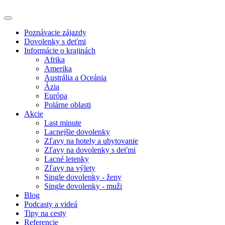
Poznávacie zájazdy
Dovolenky s deťmi
Informácie o krajinách
Afrika
Amerika
Austrália a Oceánia
Ázia
Európa
Polárne oblasti
Akcie
Last minute
Lacnejšie dovolenky
Zľavy na hotely a ubytovanie
Zľavy na dovolenky s deťmi
Lacné letenky
Zľavy na výlety
Single dovolenky - ženy
Single dovolenky - muži
Blog
Podcasty a videá
Tipy na cesty
Referencie